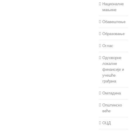
Националне
мањине
Обавештење
Образовање
Оглас
Одговорне
локалне
финансије и
учешће
грађана
Омладина
Општинско
веће
ОЦД