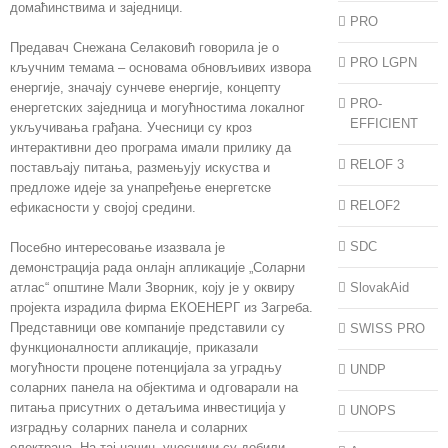
домаћинствима и заједници.
PRO
Предавач Снежана Селаковић говорила је о
PRO LGPN
кључним темама – основама обновљивих извора
енергије, значају сунчеве енергије, концепту
PRO-
енергетских заједница и могућностима локалног
EFFICIENT
укључивања грађана. Учесници су кроз
интерактивни део програма имали прилику да
RELOF 3
постављају питања, размењују искуства и
предложе идеје за унапређење енергетске
RELOF2
ефикасности у својој средини.
SDC
Посебно интересовање изазвала је
демонстрација рада онлајн апликације „Соларни
атлас“ општине Мали Зворник, коју је у оквиру
SlovakAid
пројекта израдила фирма ЕКОЕНЕРГ из Загреба.
Представници ове компаније представили су
SWISS PRO
функционалности апликације, приказали
могућности процене потенцијала за уградњу
UNDP
соларних панела на објектима и одговарали на
питања присутних о детаљима инвестиција у
UNOPS
изградњу соларних панела и соларних
електрана. На тај начин, учесници су добили