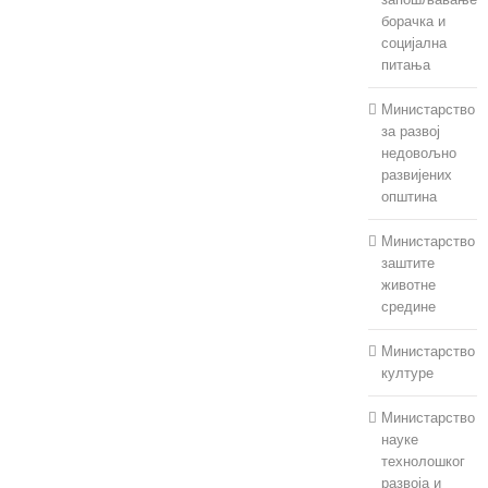
борачка и
социјална
питања
Министарство
за развој
недовољно
развијених
општина
Министарство
заштите
животне
средине
Министарство
културе
Министарство
науке
технолошког
развоја и