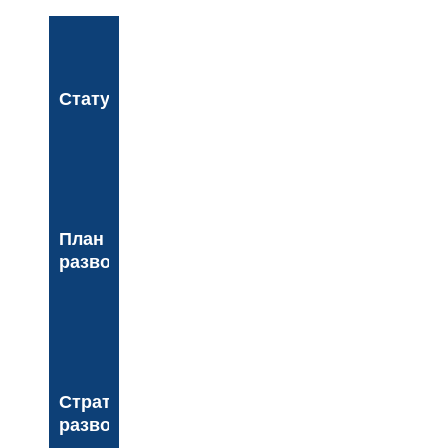
Статут
План
развоја
Стратегија
развоја