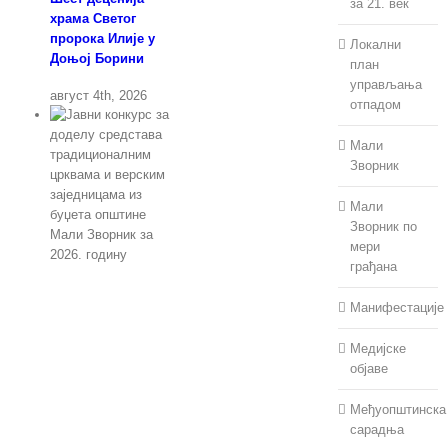
за 21. век
храма Светог
пророка Илије у
Локални
Доњој Борини
план
управљања
август 4th, 2026
отпадом
Мали
Зворник
Мали
Зворник по
мери
грађана
Јавни конкурс за
Манифестације
доделу средстава
традиционалним
Медијске
црквама и верским
објаве
заједницама из
буџета општине
Међуопштинска
Мали Зворник за
сарадња
2026. годину