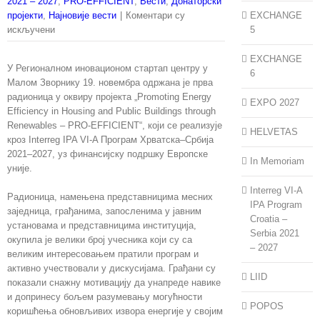
2021 – 2027
,
PRO-EFFICIENT
,
Вести
,
Донаторски
пројекти
,
Најновије вести
|
Коментари су
EXCHANGE
на
искључени
5
Одржана
радионица
EXCHANGE
У Регионалном иновационом стартап центру у
за
6
Малом Зворнику 19. новембра одржана је прва
грађане
радионица у оквиру пројекта „Promoting Energy
о
EXPO 2027
Efficiency in Housing and Public Buildings through
обновљивим
Renewables – PRO-EFFICIENT“, који се реализује
изворима
HELVETAS
кроз Interreg IPA VI-A Програм Хрватска–Србија
енергије
2021–2027, уз финансијску подршку Европске
у
In Memoriam
уније.
Малом
Зворнику
Interreg VI-A
Радионица, намењена представницима месних
IPA Program
заједница, грађанима, запосленима у јавним
Croatia –
установама и представницима институција,
Serbia 2021
окупила је велики број учесника који су са
– 2027
великим интересовањем пратили програм и
активно учествовали у дискусијама. Грађани су
LIID
показали снажну мотивацију да унапреде навике
и допринесу бољем разумевању могућности
POPOS
коришћења обновљивих извора енергије у својим