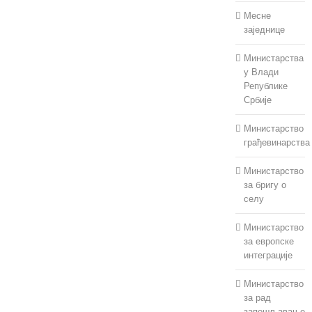
јул 30th, 2026
Месне
заједнице
Министарства
у Влади
Републике
Србије
Министарство
Упутство за
грађевинарства
припрему Одлуке о
буџету Општине
Министарство
Мали Зворник за
за бригу о
2027. годину и
селу
пројекција за 2028.
и 2029. годину
Министарство
за европске
јул 30th, 2026
|
0
интеграције
коментара
Министарство
за рад
запошљавање