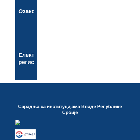
Озакоњење
Електронски
регистар
Сарадња са институцијама Владе Републике
Србије