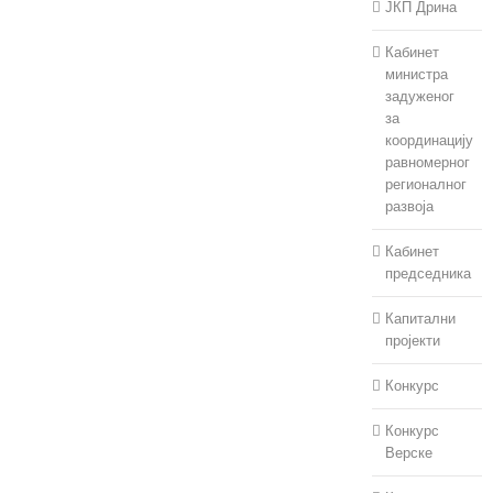
ЈКП Дрина
Кабинет
министра
задуженог
за
координацију
равномерног
регионалног
развоја
Кабинет
председника
Капитални
пројекти
Конкурс
Конкурс
Верске