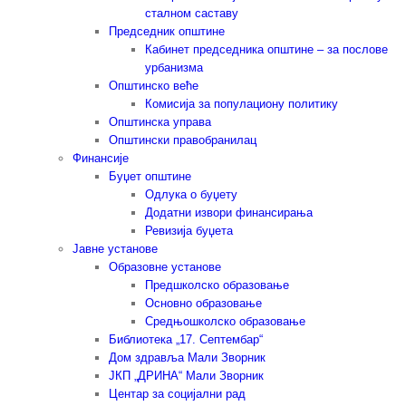
сталном саставу
Председник општине
Кабинет председника општине – за послове
урбанизма
Општинско веће
Комисија за популациону политику
Општинска управа
Општински правобранилац
Финансије
Буџет општине
Одлука о буџету
Додатни извори финансирања
Ревизија буџета
Јавне установе
Образовне установе
Предшколско образовање
Основно образовање
Средњошколско образовање
Библиотека „17. Септембар“
Дом здравља Мали Зворник
ЈКП „ДРИНА“ Мали Зворник
Центар за социјални рад