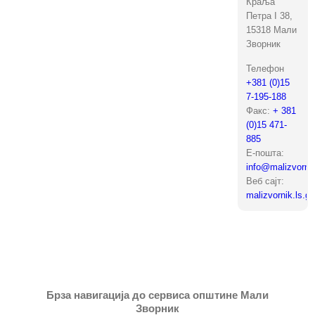
Краља
Петра I 38,
15318 Мали
Зворник
Телефон
+381 (0)15
7-195-188
Факс:
+ 381
(0)15 471-
885
Е-пошта:
info@malizvornik
Веб сајт:
malizvornik.ls.go
Брза навигација до сервиса општине Мали
Зворник