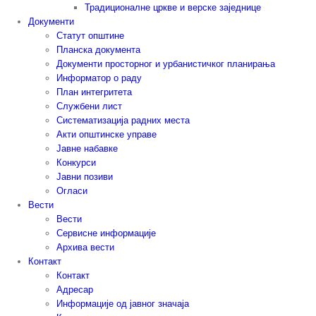
Традиционалне цркве и верске заједнице
Документи
Статут општине
Планска документа
Документи просторног и урбанистичког планирања
Информатор о раду
План интегритета
Службени лист
Систематизација радних места
Акти општинске управе
Јавне набавке
Конкурси
Јавни позиви
Огласи
Вести
Вести
Сервисне информације
Архива вести
Контакт
Контакт
Адресар
Информације од јавног значаја