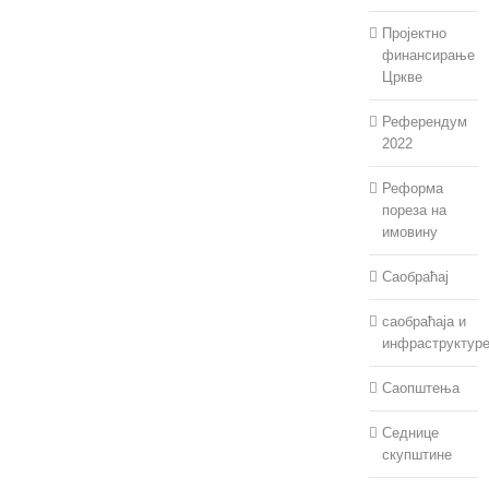
Пројектно
финансирање
Цркве
Референдум
2022
Реформа
пореза на
имовину
Саобраћај
саобраћаја и
инфраструктур
Саопштења
Седнице
скупштине