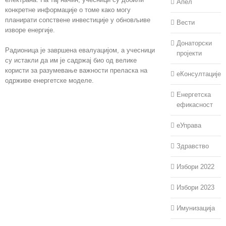
Апел
конкретне информације о томе како могу
планирати сопствене инвестиције у обновљиве
Вести
изворе енергије.
Донаторски
Радионица је завршена евалуацијом, а учесници
пројекти
су истакли да им је садржај био од велике
користи за разумевање важности преласка на
еКонсултације
одрживе енергетске моделе.
Енергетска
ефикасност
еУправа
Здравство
Избори 2022
Избори 2023
Имунизација