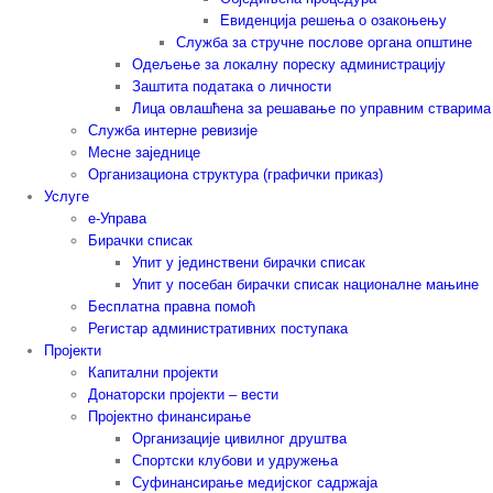
Евиденција решења о озакоњењу
Служба за стручне послове органа општине
Одељење за локалну пореску администрацију
Заштита података о личности
Лица овлашћена за решавање по управним стварима
Служба интерне ревизије
Месне заједнице
Организациона структура (графички приказ)
Услуге
е-Управа
Бирачки списак
Упит у јединствени бирачки списак
Упит у посебан бирачки списак националне мањине
Бесплатна правна помоћ
Регистар административних поступака
Пројекти
Капитални пројекти
Донаторски пројекти – вести
Пројектно финансирање
Организације цивилног друштва
Спортски клубови и удружења
Суфинансирање медијског садржаја