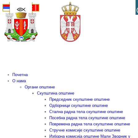
Skip
to
content
Почетна
О нама
Органи општине
Скупштина општине
Председник скупштине општине
Одборници скупштине општине
Стална радна тела скупштине општине
Посебна радна тела скупштине општине
Повремена радна тела скупштине општине
Стручне комисије скупштине општине
Изборна комисија општине Мали Зворник у