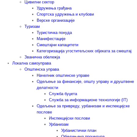
Цивилни сектор
Удружења грађана
Спортска удружења и клубови
Верске организације
Туризам
Туристичка понуда
Манифестације
Смештајни капацитети
Категоризација угоститељских објеката за смештај
Званична обележја
Локална самоуправа
Општинска управа
Начелник општинске управе
Одељење за финансије, општу управу и друштвене
делатности
Служба буџета
Служба за информационе технологије (IT)
Одељење за привреду, урбанизам и инспекцијске
послове
Инспекцијски послови
Урбанизам
Урбанистички план
Обједињена процедура