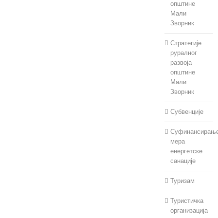
општине
Мали
Зворник
Стратегије
руралног
развоја
општине
Мали
Зворник
Субвенције
Суфинансирањ
мера
енергетске
санације
Туризам
Туристичка
организација