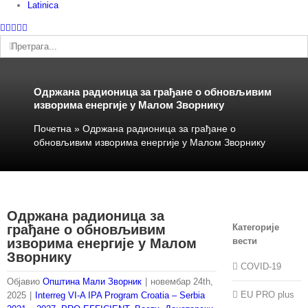
Latinica
Facebook
Instagram
YouTube
Twitter
Е-
пошта
Претрага:
Одржана радионица за грађане о обновљивим
изворима енергије у Малом Зворнику
Почетна
»
Одржана радионица за грађане о
обновљивим изворима енергије у Малом Зворнику
Одржана радионица за
грађане о обновљивим
Категорије
изворима енергије у Малом
вести
Зворнику
COVID-19
Објавио
Општина Мали Зворник
|
новембар 24th,
EU PRO plus
2025
|
Interreg VI-A IPA Program Croatia – Serbia