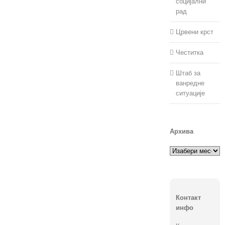
социјални
рад
Црвени крст
Честитка
Штаб за
ванредне
ситуације
Архива
Архива
Контакт
инфо