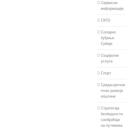
Сервисне
информације
СКГО
Соларно
буђење
Србије
Социјалне
услуге
Спорт
Средњорочни
план развоја
општине
Стратегија
безбедности
саобраћаја
на путевима