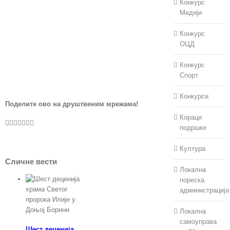
Конкурс
Медији
Конкурс
ОЦД
Конкурс
Спорт
Конкурси
Поделите ово на друштвеним мрежама!
Кораци
Facebook
Twitter
LinkedIn
WhatsApp
Pinterest
Vk
Е-
пошта
подршке
Култура
Сличне вести
Локална
пореска
администрација
Локална
самоуправа
Шест деценија