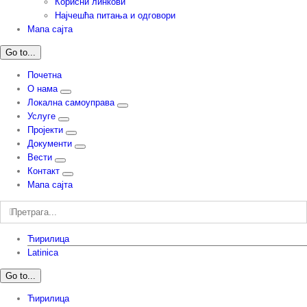
Корисни линкови
Најчешћа питања и одговори
Мапа сајта
Go to...
Почетна
О нама
Локална самоуправа
Услуге
Пројекти
Документи
Вести
Контакт
Мапа сајта
Претрага:
Ћирилица
Latinica
Go to...
Ћирилица