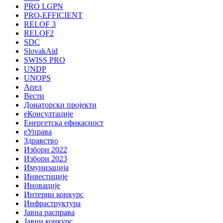
PRO LGPN
PRO-EFFICIENT
RELOF 3
RELOF2
SDC
SlovakAid
SWISS PRO
UNDP
UNOPS
Апел
Вести
Донаторски пројекти
еКонсултације
Енергетска ефикасност
еУправа
Здравство
Избори 2022
Избори 2023
Имунизација
Инвестиције
Иновације
Интерни конкурс
Инфраструктура
Јавна расправа
Јавни конкурс