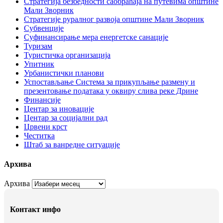
Стратегија безбедности саобраћаја на путевима општине
Мали Зворник
Стратегије руралног развоја општине Мали Зворник
Субвенције
Суфинансирање мера енергетске санације
Туризам
Туристичка организација
Упитник
Урбанистички планови
Успостављање Система за прикупљање размену и
презентовање података у оквиру слива реке Дрине
Финансије
Центар за иновације
Центар за социјални рад
Црвени крст
Честитка
Штаб за ванредне ситуације
Архива
Архива
Контакт инфо