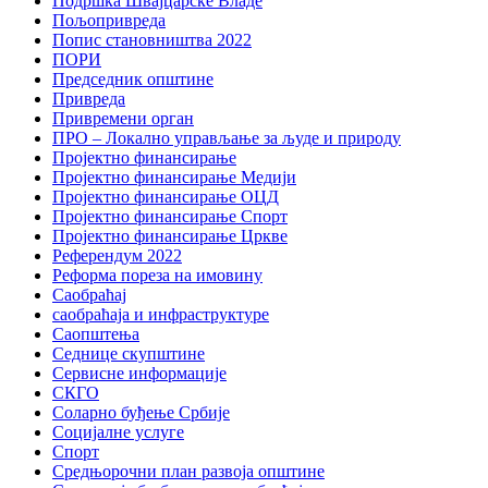
Подршка Швајцарске Владе
Пољопривреда
Попис становништва 2022
ПОРИ
Председник општине
Привреда
Привремени орган
ПРО – Локално управљање за људе и природу
Пројектно финансирање
Пројектно финансирање Медији
Пројектно финансирање ОЦД
Пројектно финансирање Спорт
Пројектно финансирање Цркве
Референдум 2022
Реформа пореза на имовину
Саобраћај
саобраћаја и инфраструктуре
Саопштења
Седнице скупштине
Сервисне информације
СКГО
Соларно буђење Србије
Социјалне услуге
Спорт
Средњорочни план развоја општине