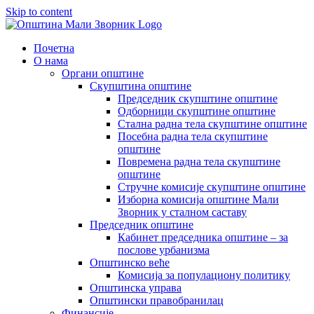
Skip to content
Почетна
О нама
Органи општине
Скупштина општине
Председник скупштине општине
Одборници скупштине општине
Стална радна тела скупштине општине
Посебна радна тела скупштине
општине
Повремена радна тела скупштине
општине
Стручне комисије скупштине општине
Изборна комисија општине Мали
Зворник у сталном саставу
Председник општине
Кабинет председника општине – за
послове урбанизма
Општинско веће
Комисија за популациону политику
Општинска управа
Општински правобранилац
Финансије