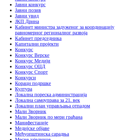
Јавни конкурс
Јавни позив
Јавни увид
ЈКП Дрина
Кабинет министра задуженог за координацију
равномерног регионалног развоја
Кабинет председника
Капитални пројекти
Конкурс
Конкурс Верске
Конкурс Медији
Конкурс ОЦД
Конкурс Спорт
Конкурси
Кораци подршке
Култура
Локална пореска администрација
Локална самоуправа за 21. век
Локални план управљања отпадом
Мали Зворник
Мали Зворник по мери грађана
Манифестације
Медијске објаве
Међуопштинска сарадња
Месне заједнице