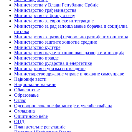
Министарства у Влади Републике Србије
Министарство грађевинарства
Министарство за бригу о селу
Министарство за европске интеграције
Министарство за рад запошљавање борачка и социјална
питања
Министарство за развој недовољно развијених општина
Министарство заштите животне средине
Министарство културе
Министарство науке технолошког развоја и иновација
Министарство правде
Министарство рударства и енергетике
Министарство туризма и омладине
Министзарство државне управе и локалне самоуправе
Најновије вести
Националне мањине
Обавештење
Образовање
Оглас
Одговорне локалне финансије и учешће грађана
Омладина
Општинско веће
ОЦД
План детаљне регулације