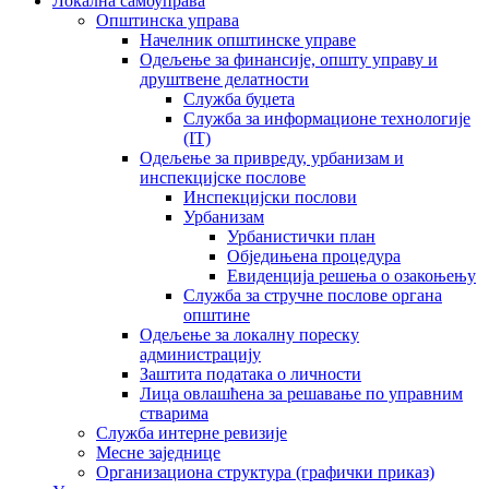
Локална самоуправа
Општинска управа
Начелник општинске управе
Одељење за финансије, општу управу и
друштвене делатности
Служба буџета
Служба за информационе технологије
(IT)
Одељење за привреду, урбанизам и
инспекцијске послове
Инспекцијски послови
Урбанизам
Урбанистички план
Обједињена процедура
Евиденција решења о озакоњењу
Служба за стручне послове органа
општине
Одељење за локалну пореску
администрацију
Заштита података о личности
Лица овлашћена за решавање по управним
стварима
Служба интерне ревизије
Месне заједнице
Организациона структура (графички приказ)