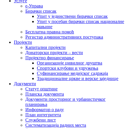
Услуге
е-Управа
Бирачки списак
Упит у јединствени бирачки списак
Упит у посебан бирачки списак националне
мањине
Бесплатна правна помоћ
Регистар административних поступака
Пројекти
Капитални пројекти
Донаторски пројекти – вести
Пројектно финансирање
Организације цивилног друштва
Спортски клубови и удружења
Суфинансирање медијског садржаја
Традиционалне цркве и верске заједнице
Документи
Статут општине
Планска документа
Документи просторног и урбанистичког
планирања
Информатор о раду
План интегритета
Службени лист
Систематизација радних места