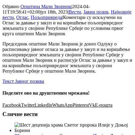
Објавио
Општина Мали Зворник
|
2024-04-
11T19:58:41+02:00
јул 18th, 2023
|
Вести
,
Јавни позив
,
Најновије
вести
,
Оглас
,
Пољопривреда
|
Коментари су искључени
на
Оглас за давање у закуп и на коришћење пољопривредног
земљишта у својини Републике Србије по условима првог
круга општини Мали Зворник
Председник општине Мали Зворник је донео Одлуку о
расписивању јавног огласа за давање у закуп и на коришћење
пољопривредног земљишта у својини Републике Србије у
општини Мали Зворник и расписује Оглас за давање у закуп и
на коришћење пољопривредног земљишта у својини
Републике Србије у општини Мали Зворник.
Текст Јавног позива
Поделите ово на друштвеним мрежама!
Facebook
Twitter
LinkedIn
WhatsApp
Pinterest
Vk
Е-пошта
Сличне вести