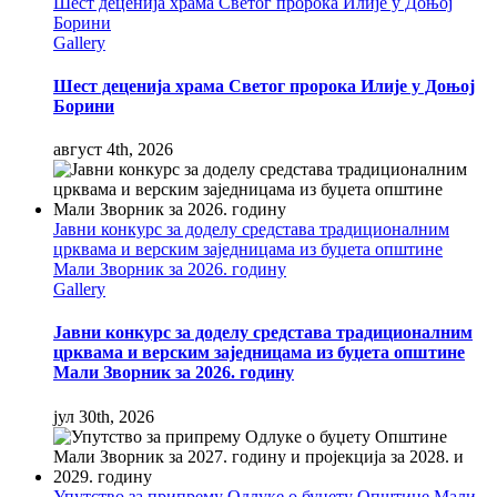
Шест деценија храма Светог пророка Илије у Доњој
Борини
Gallery
Шест деценија храма Светог пророка Илије у Доњој
Борини
август 4th, 2026
Јавни конкурс за доделу средстава традиционалним
црквама и верским заједницама из буџета општине
Мали Зворник за 2026. годину
Gallery
Јавни конкурс за доделу средстава традиционалним
црквама и верским заједницама из буџета општине
Мали Зворник за 2026. годину
јул 30th, 2026
Упутство за припрему Одлуке о буџету Општине Мали