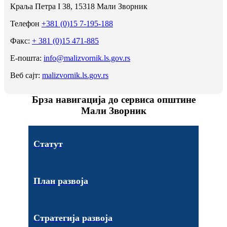
Краља Петра I 38, 15318 Мали Зворник
Телефон
+381 (0)15 7-195-188
Факс:
+ 381 (0)15 471-885
Е-пошта:
info@malizvornik.ls.gov.rs
Веб сајт:
malizvornik.ls.gov.rs
Брза навигација до сервиса општине
Мали Зворник
Статут
План развоја
Стратегија развоја