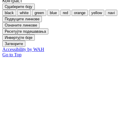
Контраст
Одаберите боју
black
white
green
blue
red
orange
yellow
navi
Подвуците линкове
Означите линкове
Ресетујте подешавања
Инвертујте боје
Затворите
Accessibility by WAH
Go to Top