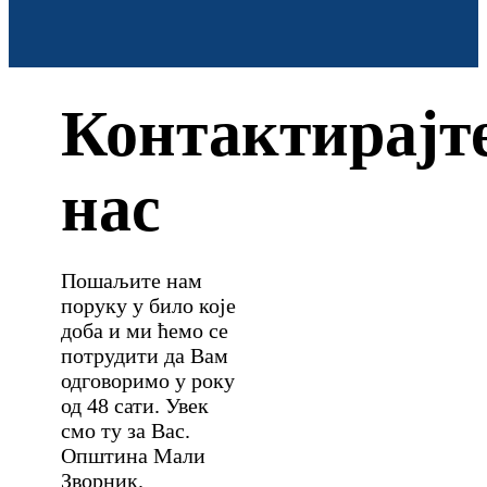
Контактирајт
нас
Пошаљите нам
поруку у било које
доба и ми ћемо се
потрудити да Вам
одговоримо у року
од 48 сати. Увек
смо ту за Вас.
Општина Мали
Зворник.