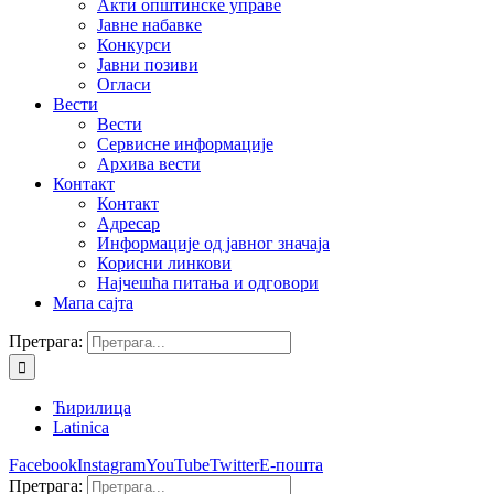
Акти општинске управе
Јавне набавке
Конкурси
Јавни позиви
Огласи
Вести
Вести
Сервисне информације
Архива вести
Контакт
Контакт
Адресар
Информације од јавног значаја
Корисни линкови
Најчешћа питања и одговори
Мапа сајта
Претрага:
Ћирилица
Latinica
Facebook
Instagram
YouTube
Twitter
Е-пошта
Претрага: