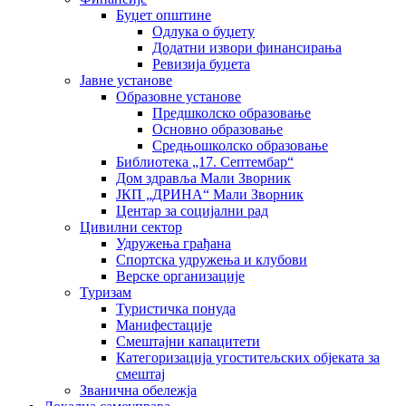
Буџет општине
Одлука о буџету
Додатни извори финансирања
Ревизија буџета
Јавне установе
Образовне установе
Предшколско образовање
Основно образовање
Средњошколско образовање
Библиотека „17. Септембар“
Дом здравља Мали Зворник
ЈКП „ДРИНА“ Мали Зворник
Центар за социјални рад
Цивилни сектор
Удружења грађана
Спортска удружења и клубови
Верске организације
Туризам
Туристичка понуда
Манифестације
Смештајни капацитети
Категоризација угоститељских објеката за
смештај
Званична обележја