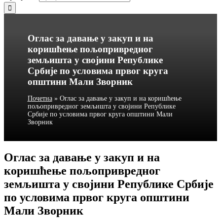
Оглас за давање у закуп и на
коришћење пољопривредног
земљишта у својини Републике
Србије по условима првог круга
општини Мали Зворник
Почетна
»
Оглас за давање у закуп и на коришћење
пољопривредног земљишта у својини Републике
Србије по условима првог круга општини Мали
Зворник
Оглас за давање у закуп и на
коришћење пољопривредног
земљишта у својини Републике Србије
по условима првог круга општини
Мали Зворник