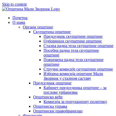
Skip to content
Почетна
О нама
Органи општине
Скупштина општине
Председник скупштине општине
Одборници скупштине општине
Стална радна тела скупштине општине
Посебна радна тела скупштине
општине
Повремена радна тела скупштине
општине
Стручне комисије скупштине општине
Изборна комисија општине Мали
Зворник у сталном саставу
Председник општине
Кабинет председника општине – за
послове урбанизма
Општинско веће
Комисија за популациону политику
Општинска управа
Општински правобранилац
Финансије