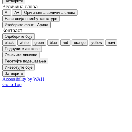
Затворите
Величина слова
A-
A+
Оригинална величина слова
Навигација помоћу тастатуре
Изаберите фонт - Ариал
Контраст
Одаберите боју
black
white
green
blue
red
orange
yellow
navi
Подвуците линкове
Означите линкове
Ресетујте подешавања
Инвертујте боје
Затворите
Accessibility by WAH
Go to Top