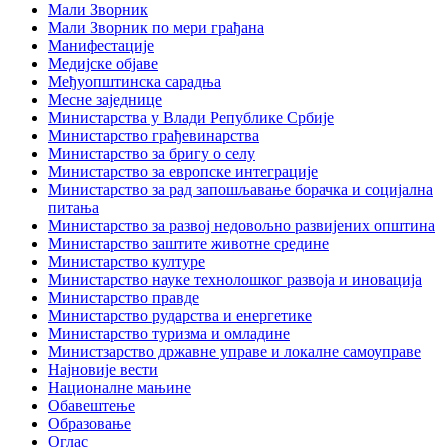
Мали Зворник
Мали Зворник по мери грађана
Манифестације
Медијске објаве
Међуопштинска сарадња
Месне заједнице
Министарства у Влади Републике Србије
Министарство грађевинарства
Министарство за бригу о селу
Министарство за европске интеграције
Министарство за рад запошљавање борачка и социјална
питања
Министарство за развој недовољно развијених општина
Министарство заштите животне средине
Министарство културе
Министарство науке технолошког развоја и иновација
Министарство правде
Министарство рударства и енергетике
Министарство туризма и омладине
Министзарство државне управе и локалне самоуправе
Најновије вести
Националне мањине
Обавештење
Образовање
Оглас