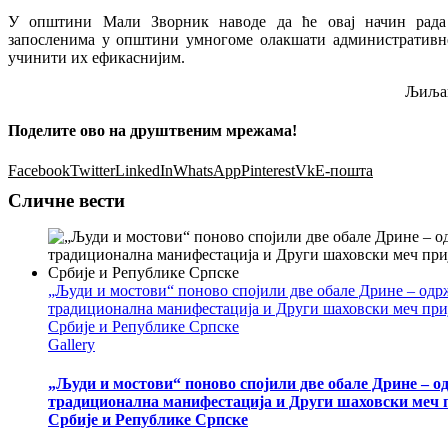
У општини Мали Зворник наводе да ће овај начин рада
запосленима у општини умногоме олакшати административн
учинити их ефикаснијим.
Љиљан
Поделите ово на друштвеним мрежама!
Facebook
Twitter
LinkedIn
WhatsApp
Pinterest
Vk
Е-пошта
Сличне вести
„Људи и мостови“ поново спојили две обале Дрине – одр
традиционална манифестација и Други шаховски меч при
Србије и Републике Српске
Gallery
„Људи и мостови“ поново спојили две обале Дрине – о
традиционална манифестација и Други шаховски меч 
Србије и Републике Српске