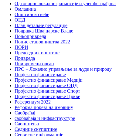
Одговорне локалне финансије и учешће грађана
Омладина
Општинско веће
ОЦД
План детаљне регулације
Подршка Швајцарске Владе
Пољопривреда
Попис становништва 2022
ПОРИ
Председник општине
Привреда
Привремени орган
ПРО – Локално управљање за људе и природу
Пројектно финансирање
Пројектно финансирање Медији
Пројектно финансирање ОЦД
Пројектно финансирање Спорт
Пројектно финансирање Цркве
Референдум 2022
Реформа пореза на имовину
Саобраћај
саобраћаја и инфраструктуре
Саопштења
Седнице скупштине
Сервисне информације