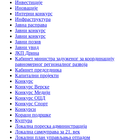
Инвестиције
Иновације
Интерни конкурс
Инфраструктура
Јавна расправа
Јавни конкурс
Јавни конкурс
Јавни позив
Јавни увид
ЈКП Дрина
Кабинет министра задуженог за координацију
равномерног регионалног развоја
Кабинет председника
Капитални пројекти
Конкурс
Конкурс Верске
Конкурс Медији
Конкурс ОЦД
Конкурс Спорт
Конкурси
Кораци подршке
Култура
Локална пореска администрација
Локална самоуправа за 21. век
Локални план управљања отпадом