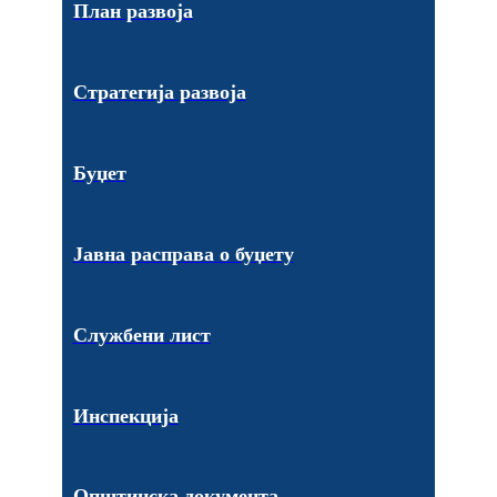
План развоја
Стратегија развоја
Буџет
Јавна расправа о буџету
Службени лист
Инспекција
Општинска документа