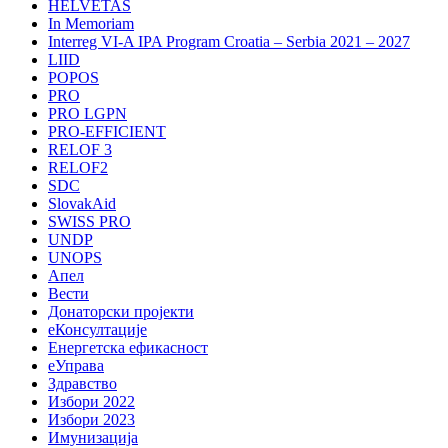
HELVETAS
In Memoriam
Interreg VI-A IPA Program Croatia – Serbia 2021 – 2027
LIID
POPOS
PRO
PRO LGPN
PRO-EFFICIENT
RELOF 3
RELOF2
SDC
SlovakAid
SWISS PRO
UNDP
UNOPS
Апел
Вести
Донаторски пројекти
еКонсултације
Енергетска ефикасност
еУправа
Здравство
Избори 2022
Избори 2023
Имунизација