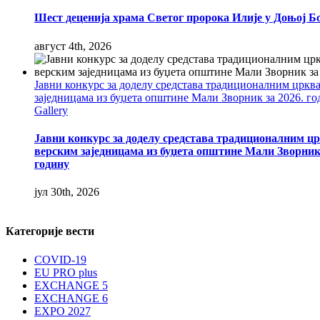
Шест деценија храма Светог пророка Илије у Доњој Б
август 4th, 2026
Јавни конкурс за доделу средстава традиционалним цркв
заједницама из буџета општине Мали Зворник за 2026. г
Gallery
Јавни конкурс за доделу средстава традиционалним ц
верским заједницама из буџета општине Мали Зворник 
годину
јул 30th, 2026
Категорије вести
COVID-19
EU PRO plus
EXCHANGE 5
EXCHANGE 6
EXPO 2027