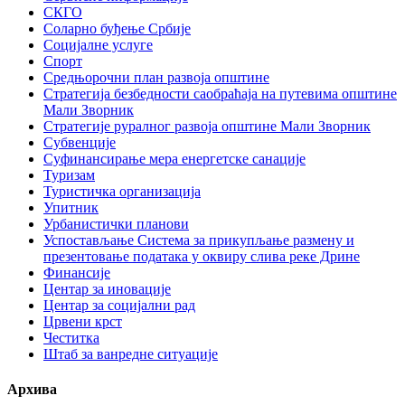
СКГО
Соларно буђење Србије
Социјалне услуге
Спорт
Средњорочни план развоја општине
Стратегија безбедности саобраћаја на путевима општине
Мали Зворник
Стратегије руралног развоја општине Мали Зворник
Субвенције
Суфинансирање мера енергетске санације
Туризам
Туристичка организација
Упитник
Урбанистички планови
Успостављање Система за прикупљање размену и
презентовање података у оквиру слива реке Дрине
Финансије
Центар за иновације
Центар за социјални рад
Црвени крст
Честитка
Штаб за ванредне ситуације
Архива