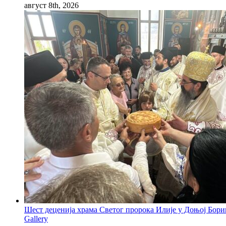
август 8th, 2026
Шест деценија храма Светог пророка Илије у Доњој Бор
Gallery