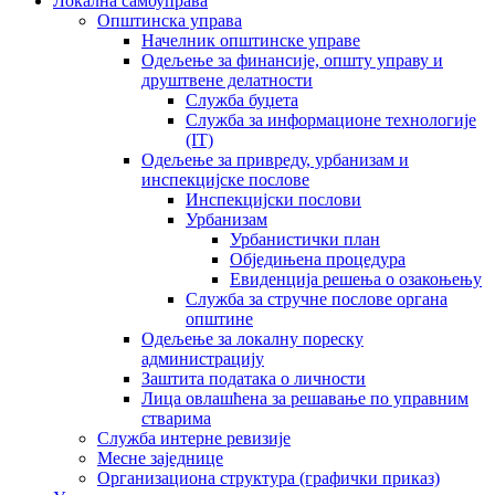
Локална самоуправа
Општинска управа
Начелник општинске управе
Одељење за финансије, општу управу и
друштвене делатности
Служба буџета
Служба за информационе технологије
(IT)
Одељење за привреду, урбанизам и
инспекцијске послове
Инспекцијски послови
Урбанизам
Урбанистички план
Обједињена процедура
Евиденција решења о озакоњењу
Служба за стручне послове органа
општине
Одељење за локалну пореску
администрацију
Заштита података о личности
Лица овлашћена за решавање по управним
стварима
Служба интерне ревизије
Месне заједнице
Организациона структура (графички приказ)