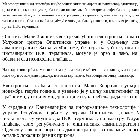
Малозворничани од новембра текуће године више не морају да попуњавају уплатнице, 
одлазе и по неколико пута до банке или поште како би измирили своје обавезе прили
за издавање Извода из матичне књиге рођених, Уверења о држављанству и други
такси и пореза. Сва ова плаћања убудуће могу да обаве у општини, приликом једног до
путем ПОС терминала.
Општина Мали Зворник увела је могућност електронског плаћ
Услужног центра Општинске управе и у Одељењу лок
администрације. Захваљујући томе, без одласка у банку или п
инсталираних ПОС терминала, могуће је брзо и лако, на 
обавити сва неопходна плаћања.
На овај начин грађани у општини могу платити републичке и локалне административ
имовину и остале јавне приходе, платним картицама, без обзира на банку издаваоца.
Електронско плаћање у општини Мали Зворник функци
новембра текуће године, а уведено је у циљу квалитетнијег 
грађанима, у оквиру модернизације и унапређења рада локалне
У сарадњи са Kанцеларијом за информационе технологије 
управу Републике Србије у згради Општинске управе 
постављена су укупно два ПОС терминала, на шалтеру Услужн
плаћање свих републичких и општинских административн
Одељењу локалне пореске администрације, за плаћање порес
осталих локалних јавних прихода.