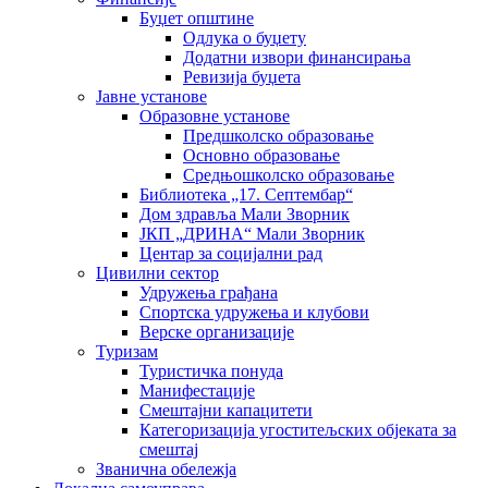
Буџет општине
Одлука о буџету
Додатни извори финансирања
Ревизија буџета
Јавне установе
Образовне установе
Предшколско образовање
Основно образовање
Средњошколско образовање
Библиотека „17. Септембар“
Дом здравља Мали Зворник
ЈКП „ДРИНА“ Мали Зворник
Центар за социјални рад
Цивилни сектор
Удружења грађана
Спортска удружења и клубови
Верске организације
Туризам
Туристичка понуда
Манифестације
Смештајни капацитети
Категоризација угоститељских објеката за
смештај
Званична обележја