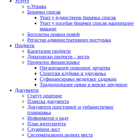
Услуге
е-Управа
Бирачки списак
Упит у јединствени бирачки списак
Упит у посебан бирачки списак националне
мањине
Бесплатна правна помоћ
Регистар административних поступака
Пројекти
Капитални пројекти
Донаторски пројекти – вести
Пројектно финансирање
Организације цивилног друштва
Спортски клубови и удружења
Суфинансирање медијског садржаја
Традиционалне цркве и верске заједнице
Документи
Статут општине
Планска документа
Документи просторног и урбанистичког
планирања
Информатор о раду
План интегритета
Службени лист
Систематизација радних места