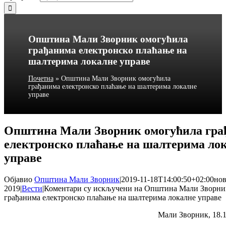
Општина Мали Зворник омогућила
грађанима електронско плаћање на
шалтерима локалне управе
Почетна
»
Општина Мали Зворник омогућила
грађанима електронско плаћање на шалтерима локалне
управе
Општина Мали Зворник омогућила гра
електронско плаћање на шалтерима ло
управе
Објавио
Општина Мали Зворник
|
2019-11-18T14:00:50+02:00
нов
2019
|
Вести
|
Коментари су искључени
на Општина Мали Зворни
грађанима електронско плаћање на шалтерима локалне управе
Мали Зворник, 18.1