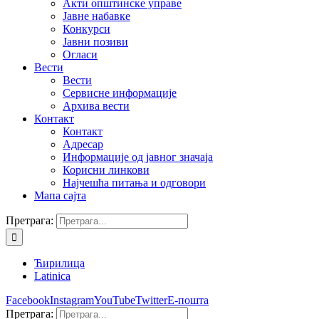
Акти општинске управе
Јавне набавке
Конкурси
Јавни позиви
Огласи
Вести
Вести
Сервисне информације
Архива вести
Контакт
Контакт
Адресар
Информације од јавног значаја
Корисни линкови
Најчешћа питања и одговори
Мапа сајта
Претрага:
Ћирилица
Latinica
Facebook
Instagram
YouTube
Twitter
Е-пошта
Претрага: