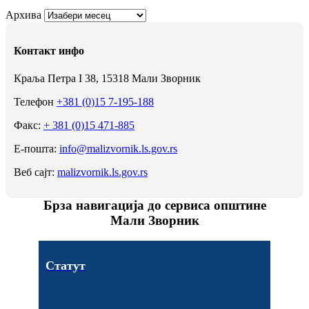
Архива
Контакт инфо
Краља Петра I 38, 15318 Мали Зворник
Телефон
+381 (0)15 7-195-188
Факс:
+ 381 (0)15 471-885
Е-пошта:
info@malizvornik.ls.gov.rs
Веб сајт:
malizvornik.ls.gov.rs
Брза навигација до сервиса општине
Мали Зворник
Статут