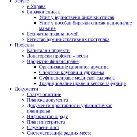
Услуге
е-Управа
Бирачки списак
Упит у јединствени бирачки списак
Упит у посебан бирачки списак националне
мањине
Бесплатна правна помоћ
Регистар административних поступака
Пројекти
Капитални пројекти
Донаторски пројекти – вести
Пројектно финансирање
Организације цивилног друштва
Спортски клубови и удружења
Суфинансирање медијског садржаја
Традиционалне цркве и верске заједнице
Документи
Статут општине
Планска документа
Документи просторног и урбанистичког
планирања
Информатор о раду
План интегритета
Службени лист
Систематизација радних места