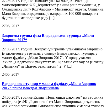
27.06.2017. године Поводом уласка младих селекција
малозворничког ФК „Јединство“ у виши ранг такмичења, у
Омладинску лигу Колубарско – Мачванског округа, Општина
Мали Зворник определила је ванредних 100 000 динара из
буџета на име подршке раду [...]
27
06, 2017
Завршена групна фаза Видовданског турнира „Мали
Зворник 2017“
27.06.2017. године Вечерас одиграним утакмицама завршено
је такмичење у групама у оквиру Видовданског турнира у
малом фудбалу „Мали Зворник 2017“. У првој утакмици
екипа „Педагошки факултет“ из Бијељине савладала је екипу
„Лименке“ из Црнче, резултатом 4:2. У [...]
24
06, 2017
Видовдански турнир у малом фудбалу „Мали Зворник
2017“ почео победом Зворничана
24.06.2017. године Екипа „Педагошки факултет“ из Зворника
победила је ФК „Јединство“ из Малог Зворника, резултатом
4:0, у првој утакмици Видовданског турнира у малом фудбалу,