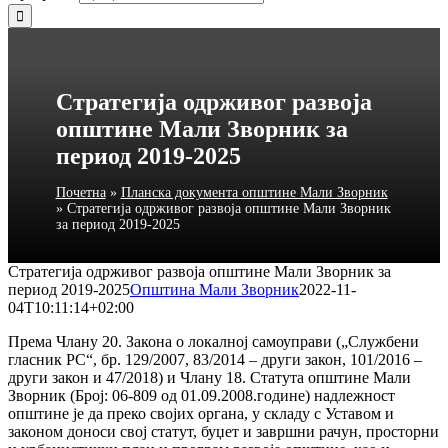
Стратегија одрживог развоја
општине Мали Зворник за
период 2019-2025
Почетна
»
Планска документа општине Мали Зворник
»
Стратегија одрживог развоја општине Мали Зворник
за период 2019-2025
Стратегија одрживог развоја општине Мали Зворник за
период 2019-2025
Општина Мали Зворник
2022-11-
04T10:11:14+02:00
Према Члану 20. Закона о локалној самоуправи („Службени
гласник РС“, бр. 129/2007, 83/2014 – други закон, 101/2016 –
други закон и 47/2018) и Члану 18. Статута општине Мали
Зворник (Број: 06-809 од 01.09.2008.године) надлежност
општине је да преко својих органа, у складу с Уставом и
законом доноси свој статут, буџет и завршни рачун, просторни