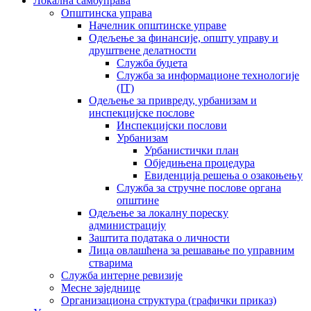
Локална самоуправа
Општинска управа
Начелник општинске управе
Одељење за финансије, општу управу и
друштвене делатности
Служба буџета
Служба за информационе технологије
(IT)
Одељење за привреду, урбанизам и
инспекцијске послове
Инспекцијски послови
Урбанизам
Урбанистички план
Обједињена процедура
Евиденција решења о озакоњењу
Служба за стручне послове органа
општине
Одељење за локалну пореску
администрацију
Заштита података о личности
Лица овлашћена за решавање по управним
стварима
Служба интерне ревизије
Месне заједнице
Организациона структура (графички приказ)