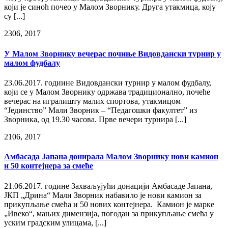
који је синоћ почео у Малом Зворнику. Друга утакмица, коју
су [...]
23
06, 2017
У Малом Зворнику вечерас почиње Видовдански турнир у
малом фудбалу
23.06.2017. годиине Видовдански турнир у малом фудбалу,
који се у Малом Зворнику одржава традиционално, почеће
вечерас на игралишту малих спортова, утакмицом
“Јединство” Мали Зворник – “Педагошки факултет” из
Зворника, од 19.30 часова. Прве вечери турнира [...]
21
06, 2017
Амбасада Јапана донирала Малом Зворнику нови камион
и 50 контејнера за смеће
21.06.2017. године Захваљујући донацији Амбасаде Јапана,
ЈКП „Дрина“ Мали Зворник набавило је нови камион за
прикупљање смећа и 50 нових контејнера. Камион је марке
„Ивеко“, мањих димензија, погодан за прикупљање смећа у
уским градским улицама, [...]