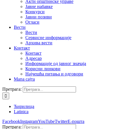
Акти општинске управе
Јавне набавке
Конкурси
Јавни позиви
Огласи
Вести
Вести
Сервисне информације
Архива вести
Контакт
Контакт
Адресар
Информације од јавног значаја
Корисни линкови
Најчешћа питања и одговори
Мапа сајта
Претрага:
Ћирилица
Latinica
Facebook
Instagram
YouTube
Twitter
Е-пошта
Претрага: