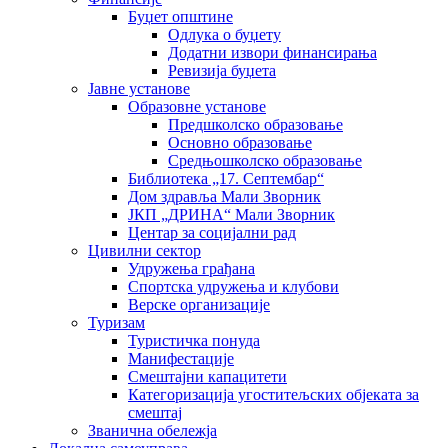
Буџет општине
Одлука о буџету
Додатни извори финансирања
Ревизија буџета
Јавне установе
Образовне установе
Предшколско образовање
Основно образовање
Средњошколско образовање
Библиотека „17. Септембар“
Дом здравља Мали Зворник
ЈКП „ДРИНА“ Мали Зворник
Центар за социјални рад
Цивилни сектор
Удружења грађана
Спортска удружења и клубови
Верске организације
Туризам
Туристичка понуда
Манифестације
Смештајни капацитети
Категоризација угоститељских објеката за
смештај
Званична обележја