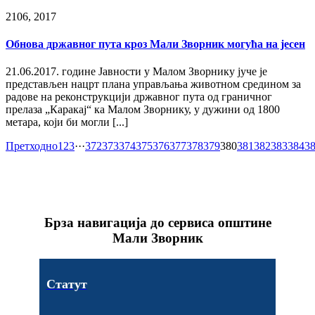
21
06, 2017
Обнова државног пута кроз Мали Зворник могућа на јесен
21.06.2017. године Јавности у Малом Зворнику јуче је
представљен нацрт плана управљања животном средином за
радове на реконструкцији државног пута од граничног
прелаза „Каракај“ ка Малом Зворнику, у дужини од 1800
метара, који би могли [...]
Претходно
1
2
3
···
372
373
374
375
376
377
378
379
380
381
382
383
384
3
Брза навигација до сервиса општине
Мали Зворник
Статут