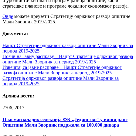
и урбанистички план и програм развоја општине, као и
стратешке планове и програме локалног економског развоја.
Овде
можете преузети Стратегију одрживог развоја општине
Мали Зворник 2019-2025.
Документа:
Нацрт Стратегије одрживог развоја општине Мали Зворник за
период 2019-2025
Позив на Јавну расправу – Нацрт Стратегије одрживог развоја
општине Мали Зворник за период 2019-2025
Извештај са јавне расправе – Нацрт Стратегије одрживог
развоја општине Мали Зворник за период 2019-2025
Стратегија одрживог развоја општине Мали Зворник за
период 2019-2025
Архива вести:
27
06, 2017
Пласман младих селекција ФК „Јединство“ у виши ранг
Општина Мали Зворник подржала са 100.000 динара