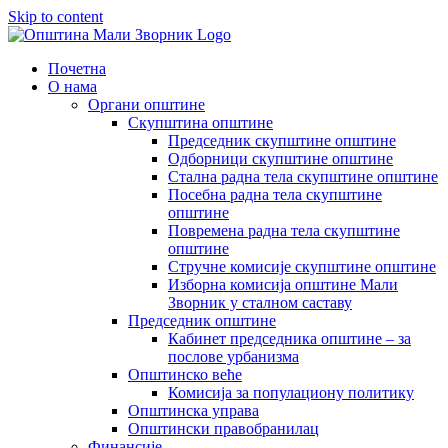
Skip to content
Почетна
О нама
Органи општине
Скупштина општине
Председник скупштине општине
Одборници скупштине општине
Стална радна тела скупштине општине
Посебна радна тела скупштине
општине
Повремена радна тела скупштине
општине
Стручне комисије скупштине општине
Изборна комисија општине Мали
Зворник у сталном саставу
Председник општине
Кабинет председника општине – за
послове урбанизма
Општинско веће
Комисија за популациону политику
Општинска управа
Општински правобранилац
Финансије