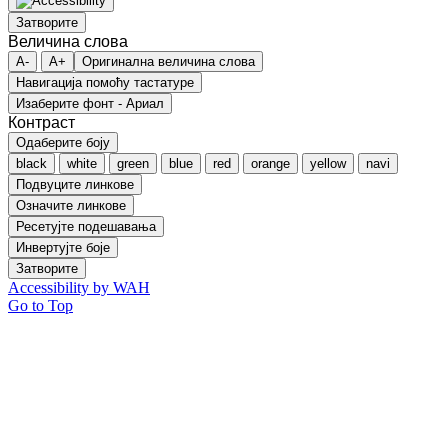
Затворите
Величина слова
A-
A+
Оригинална величина слова
Навигација помоћу тастатуре
Изаберите фонт - Ариал
Контраст
Одаберите боју
black
white
green
blue
red
orange
yellow
navi
Подвуците линкове
Означите линкове
Ресетујте подешавања
Инвертујте боје
Затворите
Accessibility by WAH
Go to Top