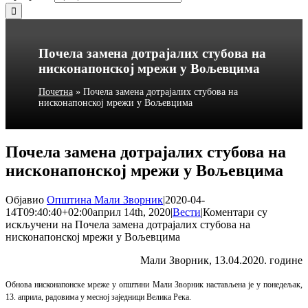
Почела замена дотрајалих стубова на
нисконапонској мрежи у Вољевцима
Почетна
»
Почела замена дотрајалих стубова на
нисконапонској мрежи у Вољевцима
Почела замена дотрајалих стубова на
нисконапонској мрежи у Вољевцима
Објавио
Општина Мали Зворник
|
2020-04-
14T09:40:40+02:00
април 14th, 2020
|
Вести
|
Коментари су
искључени
на Почела замена дотрајалих стубова на
нисконапонској мрежи у Вољевцима
Мали Зворник, 13.04.2020. године
Обнова нисконапонске мреже у општини Мали Зворник настављена је у понедељак,
13. априла, радовима у месној заједници Велика Река.