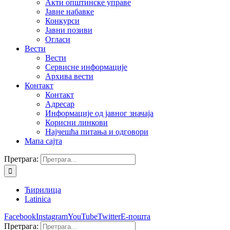
Акти општинске управе
Јавне набавке
Конкурси
Јавни позиви
Огласи
Вести
Вести
Сервисне информације
Архива вести
Контакт
Контакт
Адресар
Информације од јавног значаја
Корисни линкови
Најчешћа питања и одговори
Мапа сајта
Претрага:
Ћирилица
Latinica
Facebook
Instagram
YouTube
Twitter
Е-пошта
Претрага: