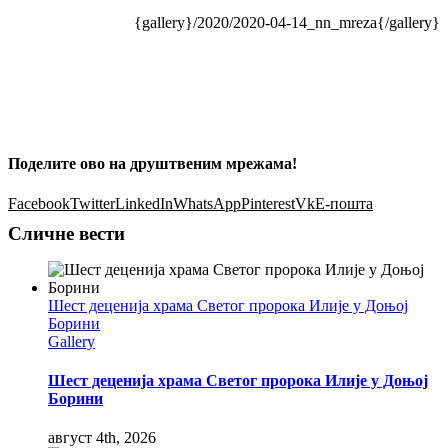
{gallery}/2020/2020-04-14_nn_mreza{/gallery}
Поделите ово на друштвеним мрежама!
Facebook
Twitter
LinkedIn
WhatsApp
Pinterest
Vk
Е-пошта
Сличне вести
Шест деценија храма Светог пророка Илије у Доњој
Борини
Gallery
Шест деценија храма Светог пророка Илије у Доњој
Борини
август 4th, 2026