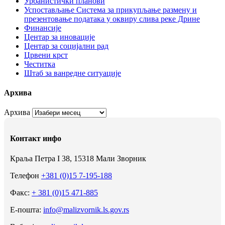
Урбанистички планови
Успостављање Система за прикупљање размену и
презентовање података у оквиру слива реке Дрине
Финансије
Центар за иновације
Центар за социјални рад
Црвени крст
Честитка
Штаб за ванредне ситуације
Архива
Архива
Контакт инфо
Краља Петра I 38, 15318 Мали Зворник
Телефон
+381 (0)15 7-195-188
Факс:
+ 381 (0)15 471-885
Е-пошта:
info@malizvornik.ls.gov.rs