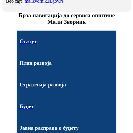
Веб сајт:
malizvornik.ls.gov.rs
Брза навигација до сервиса општине
Мали Зворник
Статут
План развоја
Стратегија развоја
Буџет
Јавна расправа о буџету