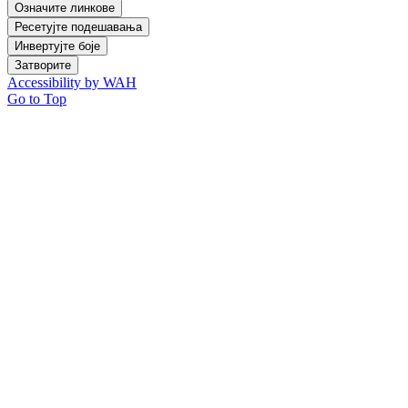
Означите линкове
Ресетујте подешавања
Инвертујте боје
Затворите
Accessibility by WAH
Go to Top