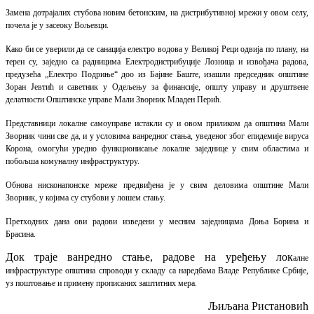
Замена дотрајалих стубова новим бетонским, на дистрибутивној мрежи у овом селу,
почела је у засеоку Вољевци.
Како би се уверили да се санација електро водова у Великој Реци одвија по плану, на
терен су, заједно са радницима Електродистрибуције Лозница и извођача радова,
предузећа „Електро Подриње“ доо из Бајине Баште, изашли председник општине
Зоран Јевтић и саветник у Одељењу за финансије, општу управу и друштвене
делатности Општинске управе Мали Зворник Младен Перић.
Представници локалне самоуправе истакли су и овом приликом да општина Мали
Зворник чини све да, и у условима ванредног стања, уведеног због епидемије вируса
Корона, омогући уредно функционисање локалне заједнице у свим областима и
побољша комуналну инфраструктуру.
Обнова нисконапонске мреже предвиђена је у свим деловима општине Мали
Зворник, у којима су стубови у лошем стању.
Претходних дана ови радови изведени у месним заједницама Доња Борина и
Брасина.
Док траје ванредно стање, радове на уређењу лок
а
лне
инфраструктуре општина спроводи у складу са наредбама Владе Републике Србије,
уз поштовање и примену прописаних заштитних мера.
Љиљана Ристановић