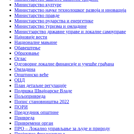
Министарство културе
Министарство науке технолошког развоја и иновација
Министарство правде
Министарство рударства и енергетике
Министарство туризма и омладине
Министзарство државне управе и локалне самоуправе
Најновије вести
Националне мањине
Обавештење
Образовање
Оглас
Одговорне локалне финансије и учешће грађана
Омладина
Општинско веће
ОЦД
План детаљне регулације
Подршка Швајцарске Владе
Пољопривреда
Попис становништва 2022
ПОРИ
Председник општине
Привреда
Привремени орган
ПРО – Локално управљање за људе и природу
Пројектно финансирање