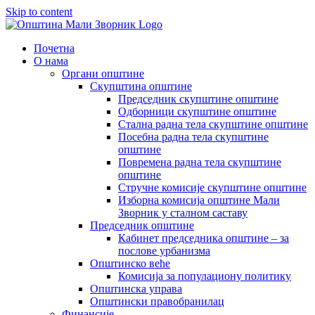
Skip to content
Почетна
О нама
Органи општине
Скупштина општине
Председник скупштине општине
Одборници скупштине општине
Стална радна тела скупштине општине
Посебна радна тела скупштине
општине
Повремена радна тела скупштине
општине
Стручне комисије скупштине општине
Изборна комисија општине Мали
Зворник у сталном саставу
Председник општине
Кабинет председника општине – за
послове урбанизма
Општинско веће
Комисија за популациону политику
Општинска управа
Општински правобранилац
Финансије