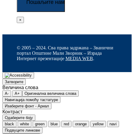
×
© 2005 – 2024. Сва права задржана – Званични
портал Општине Мали Зворник – Израда
Интернет презентације
MEDIA WEB
.
Затворите
Величина слова
A-
A+
Оригинална величина слова
Навигација помоћу тастатуре
Изаберите фонт - Ариал
Контраст
Одаберите боју
black
white
green
blue
red
orange
yellow
navi
Подвуците линкове