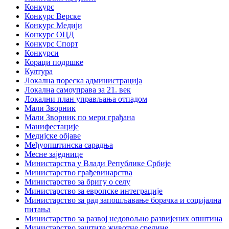
Конкурс
Конкурс Верске
Конкурс Медији
Конкурс ОЦД
Конкурс Спорт
Конкурси
Кораци подршке
Култура
Локална пореска администрација
Локална самоуправа за 21. век
Локални план управљања отпадом
Мали Зворник
Мали Зворник по мери грађана
Манифестације
Медијске објаве
Међуопштинска сарадња
Месне заједнице
Министарства у Влади Републике Србије
Министарство грађевинарства
Министарство за бригу о селу
Министарство за европске интеграције
Министарство за рад запошљавање борачка и социјална
питања
Министарство за развој недовољно развијених општина
Министарство заштите животне средине