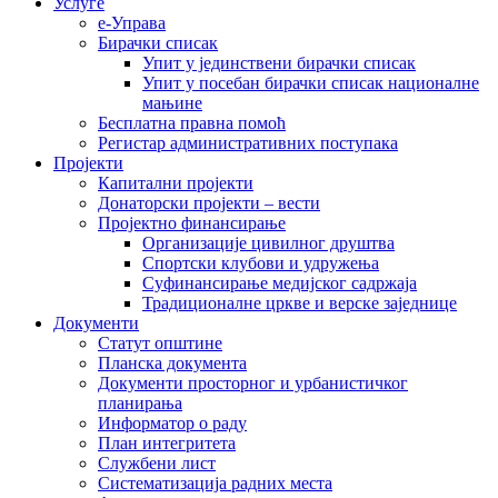
Услуге
е-Управа
Бирачки списак
Упит у јединствени бирачки списак
Упит у посебан бирачки списак националне
мањине
Бесплатна правна помоћ
Регистар административних поступака
Пројекти
Капитални пројекти
Донаторски пројекти – вести
Пројектно финансирање
Организације цивилног друштва
Спортски клубови и удружења
Суфинансирање медијског садржаја
Традиционалне цркве и верске заједнице
Документи
Статут општине
Планска документа
Документи просторног и урбанистичког
планирања
Информатор о раду
План интегритета
Службени лист
Систематизација радних места