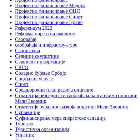
Пројектно финансирање Медији
Пројектно финансирање ОЦД
Пројектно финансирање Спорт
Пројектно финансирање Цркве
Референдум 2022
Реформа пореза на имовину
Саобраћај
саобраћаја и инфраструктуре
Саопштења
Седнице скупштине
Сервисне информације
СКГО
Соларно буђење Србије
Социјалне услуге
Спорт
Средњорочни план развоја општине
Стратегија безбедности саобраћаја на путевима општине
Мали Зворник
Стратегије руралног развоја општине Мали Зворник
Субвенције
Суфинансирање мера енергетске санације
Туризам
Туристичка организација
Упитник