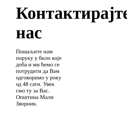
Контактирајт
нас
Пошаљите нам
поруку у било које
доба и ми ћемо се
потрудити да Вам
одговоримо у року
од 48 сати. Увек
смо ту за Вас.
Општина Мали
Зворник.