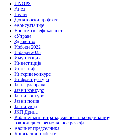
UNOPS
Апел
Вести
Донаторски пројекти
еКонсултације
Енергетска ефикасност
еУправа
Здравство
Избори 2022
Избори 2023
Имунизација
Инвестиције
Иновације
Интерни конкурс
Инфраструктура
Јавна расправа
Јавни конкурс
Јавни конкурс
Јавни позив
Јавни увид
ЈКП Дрина
Кабинет министра задуженог за координацију
равномерног регионалног развоја
Кабинет председника
Капитални пројекти