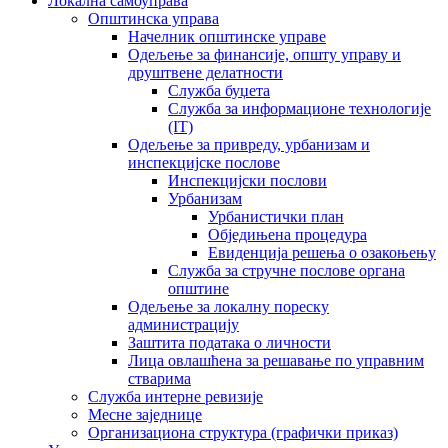
Локална самоуправа
Општинска управа
Начелник општинске управе
Одељење за финансије, општу управу и
друштвене делатности
Служба буџета
Служба за информационе технологије
(IT)
Одељење за привреду, урбанизам и
инспекцијске послове
Инспекцијски послови
Урбанизам
Урбанистички план
Обједињена процедура
Евиденција решења о озакоњењу
Служба за стручне послове органа
општине
Одељење за локалну пореску
администрацију
Заштита података о личности
Лица овлашћена за решавање по управним
стварима
Служба интерне ревизије
Месне заједнице
Организациона структура (графички приказ)