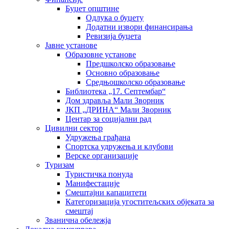
Буџет општине
Одлука о буџету
Додатни извори финансирања
Ревизија буџета
Јавне установе
Образовне установе
Предшколско образовање
Основно образовање
Средњошколско образовање
Библиотека „17. Септембар“
Дом здравља Мали Зворник
ЈКП „ДРИНА“ Мали Зворник
Центар за социјални рад
Цивилни сектор
Удружења грађана
Спортска удружења и клубови
Верске организације
Туризам
Туристичка понуда
Манифестације
Смештајни капацитети
Категоризација угоститељских објеката за
смештај
Званична обележја