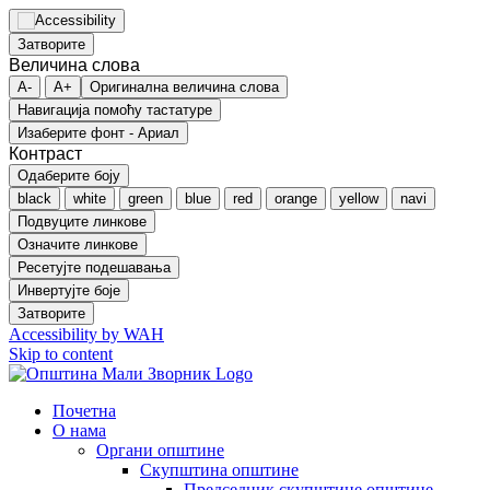
Затворите
Величина слова
A-
A+
Оригинална величина слова
Навигација помоћу тастатуре
Изаберите фонт - Ариал
Контраст
Одаберите боју
black
white
green
blue
red
orange
yellow
navi
Подвуците линкове
Означите линкове
Ресетујте подешавања
Инвертујте боје
Затворите
Accessibility by WAH
Skip to content
Почетна
О нама
Органи општине
Скупштина општине
Председник скупштине општине