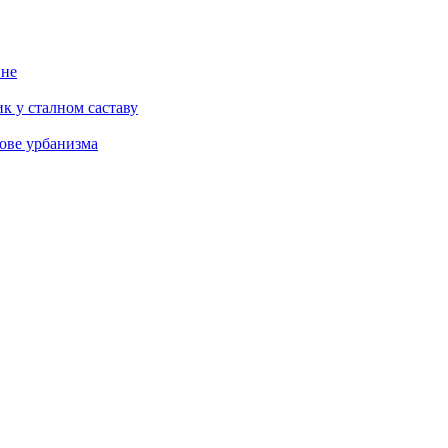
ине
к у сталном саставу
ове урбанизма