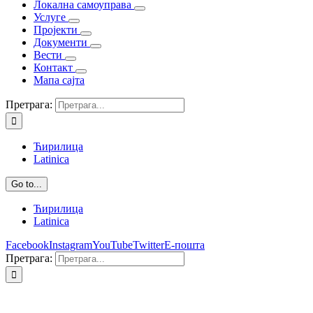
Локална самоуправа
Услуге
Пројекти
Документи
Вести
Контакт
Мапа сајта
Претрага:
Ћирилица
Latinica
Go to...
Ћирилица
Latinica
Facebook
Instagram
YouTube
Twitter
Е-пошта
Претрага: