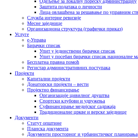
Одељење за локалну пореску администрацију
Заштита података о личности
Лица овлашћена за решавање по управним ст
Служба интерне ревизије
Месне заједнице
Организациона структура (графички приказ)
Услуге
е-Управа
Бирачки списак
Упит у јединствени бирачки списак
Упит у посебан бирачки списак националне 
Бесплатна правна помоћ
Регистар административних поступака
Пројекти
Капитални пројекти
Донаторски пројекти – вести
Пројектно финансирање
Организације цивилног друштва
Спортски клубови и удружења
Суфинансирање медијског садржаја
Традиционалне цркве и верске заједнице
Документи
Статут општине
Планска документа
Документи просторног и урбанистичког планирања