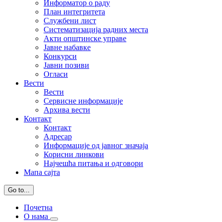
Информатор о раду
План интегритета
Службени лист
Систематизација радних места
Акти општинске управе
Јавне набавке
Конкурси
Јавни позиви
Огласи
Вести
Вести
Сервисне информације
Архива вести
Контакт
Контакт
Адресар
Информације од јавног значаја
Корисни линкови
Најчешћа питања и одговори
Мапа сајта
Go to...
Почетна
О нама