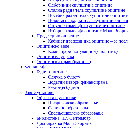
Одборници скупштине општине
Стална радна тела скупштине општине
Посебна радна тела скупштине општине
Повремена радна тела скупштине општ
Стручне комисије скупштине општине
Изборна комисија општине Мали Зворни
Председник општине
Кабинет председника општине – за посл
Општинско веће
Комисија за популациону политику
Општинска управа
Општински правобранилац
Финансије
Буџет општине
Одлука о буџету
Додатни извори финансирања
Ревизија буџета
Јавне установе
Образовне установе
Предшколско образовање
Основно образовање
Средњошколско образовање
Библиотека „17. Септембар“
Дом здравља Мали Зворник