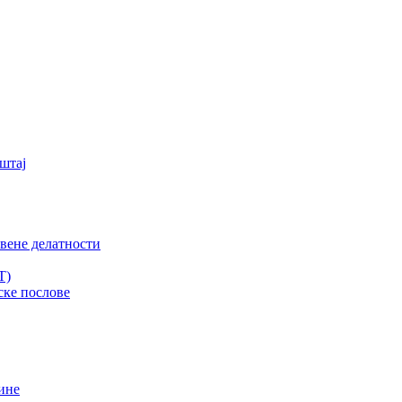
штај
вене делатности
T)
ске послове
ине