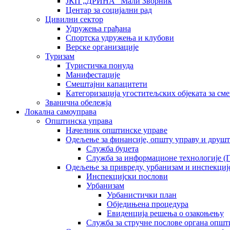
ЈКП „ДРИНА“ Мали Зворник
Центар за социјални рад
Цивилни сектор
Удружења грађана
Спортска удружења и клубови
Верске организације
Туризам
Туристичка понуда
Манифестације
Смештајни капацитети
Категоризација угоститељских објеката за сме
Званична обележја
Локална самоуправа
Општинска управа
Начелник општинске управе
Одељење за финансије, општу управу и друшт
Служба буџета
Служба за информационе технологије (I
Одељење за привреду, урбанизам и инспекциј
Инспекцијски послови
Урбанизам
Урбанистички план
Обједињена процедура
Евиденција решења о озакоњењу
Служба за стручне послове органа општ