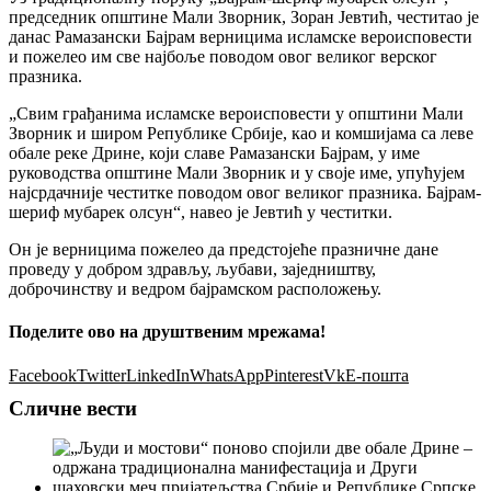
председник општине Мали Зворник, Зоран Јевтић, честитао је
данас Рамазански Бајрам верницима исламске вероисповести
и пожелео им све најбоље поводом овог великог верског
празника.
„Свим грађанима исламске вероисповести у општини Мали
Зворник и широм Републике Србије, као и комшијама са леве
обале реке Дрине, који славе Рамазански Бајрам, у име
руководства општине Мали Зворник и у своје име, упућујем
најсрдачније честитке поводом овог великог празника. Бајрам-
шериф мубарек олсун“, навео је Јевтић у честитки.
Он је верницима пожелео да предстојеће празничне дане
проведу у добром здрављу, љубави, заједништву,
доброчинству и ведром бајрамском расположењу.
Поделите ово на друштвеним мрежама!
Facebook
Twitter
LinkedIn
WhatsApp
Pinterest
Vk
Е-пошта
Сличне вести