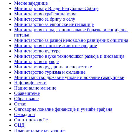
Месне заједнице
Министарства у Влади Републике Србије
Министарство грађевинарства
Министарство за бригу о селу
Министарство за европске интеграције
Министарство за рад запошљавање борачка и социјална
питања
Министарство за развој недовољно развијених општина
Министарство заштите животне средине
Министарство културе
Министарство науке технолошког развоја и иновација
Министарство правде
Министарство рударства и енергетике
Министарство туризма и омладине
Министзарство државне управе и локалне самоуправе
Најновије вести
Националне мањине
Обавештење
Образовање
Оглас
Одговорне локалне финансије и учешће грађана
Омладина
Општинско веће
ОЦД
План детаљне регулације