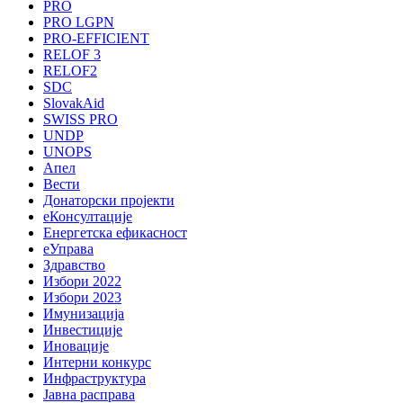
PRO
PRO LGPN
PRO-EFFICIENT
RELOF 3
RELOF2
SDC
SlovakAid
SWISS PRO
UNDP
UNOPS
Апел
Вести
Донаторски пројекти
еКонсултације
Енергетска ефикасност
еУправа
Здравство
Избори 2022
Избори 2023
Имунизација
Инвестиције
Иновације
Интерни конкурс
Инфраструктура
Јавна расправа