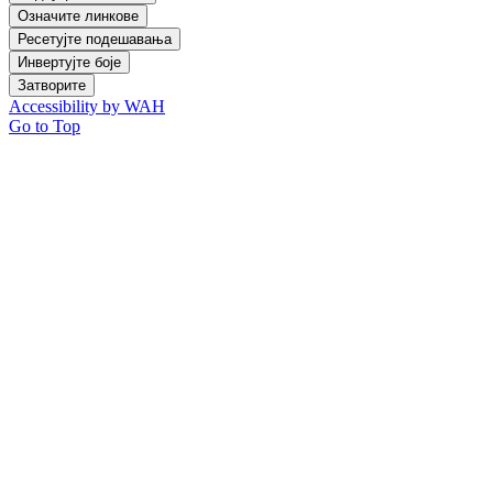
Означите линкове
Ресетујте подешавања
Инвертујте боје
Затворите
Accessibility by WAH
Go to Top