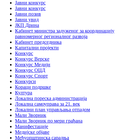
Јавни конкурс
Јавни конкурс
Јавни позив
Јавни увид
ЈКП Дрина
Кабинет министра задуженог за координацију
равномерног регионалног развоја
Кабинет председника
Капитални пројекти
Конкурс
Конкурс Верске
Конкурс Медији
Конкурс ОЦД
Конкурс Спорт
Конкурси
Кораци подршке
Култура
Локална пореска администрација
Локална самоуправа за 21. век
Локални план управљања отпадом
Мали Зворник
Мали Зворник по мери грађана
Манифестације
Медијске објаве
Међуопштинска сарадња