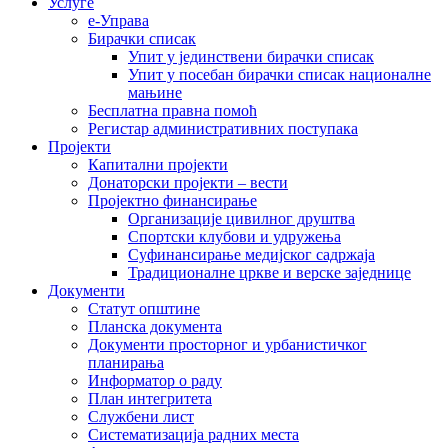
Услуге
е-Управа
Бирачки списак
Упит у јединствени бирачки списак
Упит у посебан бирачки списак националне
мањине
Бесплатна правна помоћ
Регистар административних поступака
Пројекти
Капитални пројекти
Донаторски пројекти – вести
Пројектно финансирање
Организације цивилног друштва
Спортски клубови и удружења
Суфинансирање медијског садржаја
Традиционалне цркве и верске заједнице
Документи
Статут општине
Планска документа
Документи просторног и урбанистичког
планирања
Информатор о раду
План интегритета
Службени лист
Систематизација радних места