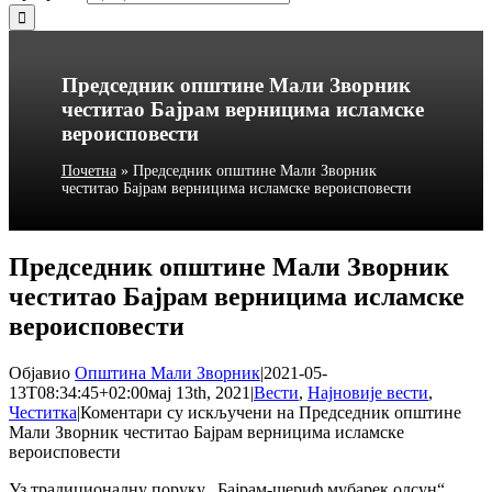
Председник општине Мали Зворник
честитао Бајрам верницима исламске
вероисповести
Почетна
»
Председник општине Мали Зворник
честитао Бајрам верницима исламске вероисповести
Председник општине Мали Зворник
честитао Бајрам верницима исламске
вероисповести
Објавио
Општина Мали Зворник
|
2021-05-
13T08:34:45+02:00
мај 13th, 2021
|
Вести
,
Најновије вести
,
Честитка
|
Коментари су искључени
на Председник општине
Мали Зворник честитао Бајрам верницима исламске
вероисповести
Уз традиционалну поруку „Бајрам-шериф мубарек олсун“,