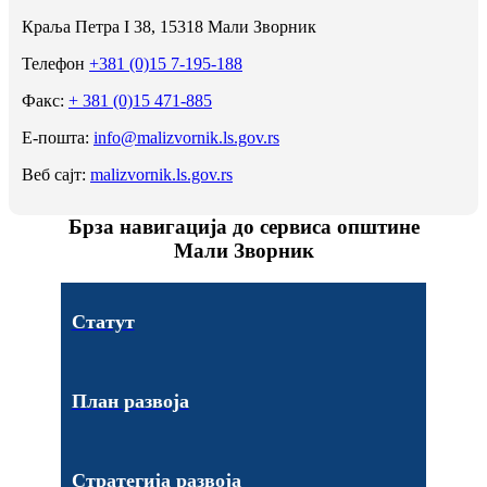
Краља Петра I 38, 15318 Мали Зворник
Телефон
+381 (0)15 7-195-188
Факс:
+ 381 (0)15 471-885
Е-пошта:
info@malizvornik.ls.gov.rs
Веб сајт:
malizvornik.ls.gov.rs
Брза навигација до сервиса општине
Мали Зворник
Статут
План развоја
Стратегија развоја