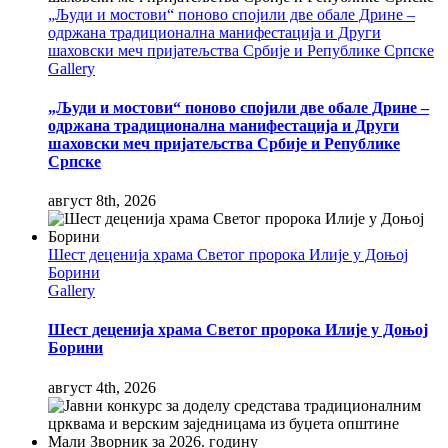
„Људи и мостови“ поново спојили две обале Дрине –
одржана традиционална манифестација и Други
шаховски меч пријатељства Србије и Републике Српске
Gallery
„Људи и мостови“ поново спојили две обале Дрине –
одржана традиционална манифестација и Други
шаховски меч пријатељства Србије и Републике
Српске
август 8th, 2026
Шест деценија храма Светог пророка Илије у Доњој
Борини
Gallery
Шест деценија храма Светог пророка Илије у Доњој
Борини
август 4th, 2026