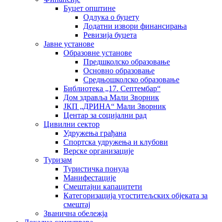
Буџет општине
Одлука о буџету
Додатни извори финансирања
Ревизија буџета
Јавне установе
Образовне установе
Предшколско образовање
Основно образовање
Средњошколско образовање
Библиотека „17. Септембар“
Дом здравља Мали Зворник
ЈКП „ДРИНА“ Мали Зворник
Центар за социјални рад
Цивилни сектор
Удружења грађана
Спортска удружења и клубови
Верске организације
Туризам
Туристичка понуда
Манифестације
Смештајни капацитети
Категоризација угоститељских објеката за
смештај
Званична обележја