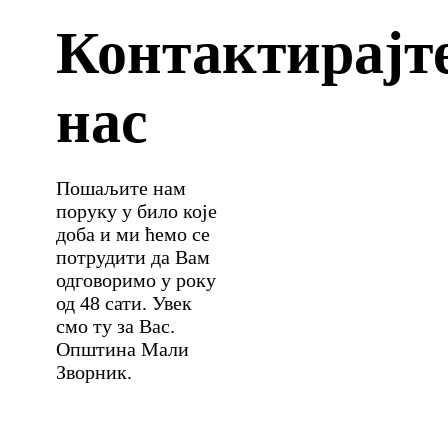
Контактирајт
нас
Пошаљите нам
поруку у било које
доба и ми ћемо се
потрудити да Вам
одговоримо у року
од 48 сати. Увек
смо ту за Вас.
Општина Мали
Зворник.