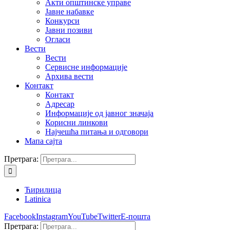
Акти општинске управе
Јавне набавке
Конкурси
Јавни позиви
Огласи
Вести
Вести
Сервисне информације
Архива вести
Контакт
Контакт
Адресар
Информације од јавног значаја
Корисни линкови
Најчешћа питања и одговори
Мапа сајта
Претрага:
Ћирилица
Latinica
Facebook
Instagram
YouTube
Twitter
Е-пошта
Претрага: