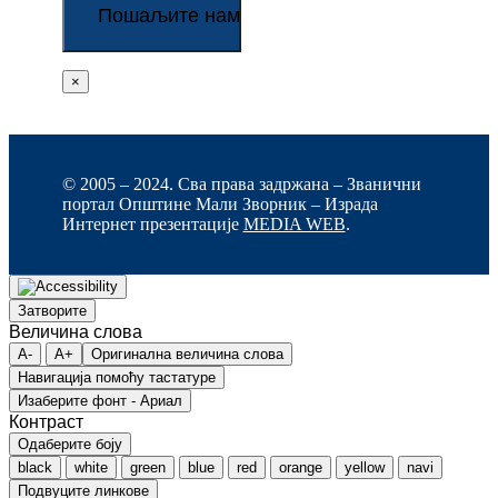
×
© 2005 – 2024. Сва права задржана – Званични
портал Општине Мали Зворник – Израда
Интернет презентације
MEDIA WEB
.
Затворите
Величина слова
A-
A+
Оригинална величина слова
Навигација помоћу тастатуре
Изаберите фонт - Ариал
Контраст
Одаберите боју
black
white
green
blue
red
orange
yellow
navi
Подвуците линкове