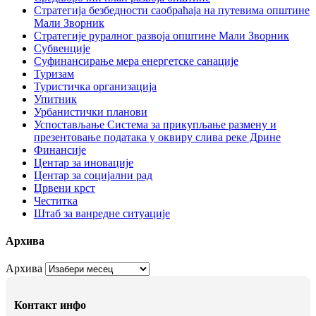
Стратегија безбедности саобраћаја на путевима општине
Мали Зворник
Стратегије руралног развоја општине Мали Зворник
Субвенције
Суфинансирање мера енергетске санације
Туризам
Туристичка организација
Упитник
Урбанистички планови
Успостављање Система за прикупљање размену и
презентовање података у оквиру слива реке Дрине
Финансије
Центар за иновације
Центар за социјални рад
Црвени крст
Честитка
Штаб за ванредне ситуације
Архива
Архива
Контакт инфо