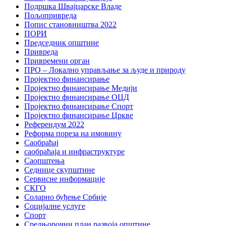
Подршка Швајцарске Владе
Пољопривреда
Попис становништва 2022
ПОРИ
Председник општине
Привреда
Привремени орган
ПРО – Локално управљање за људе и природу
Пројектно финансирање
Пројектно финансирање Медији
Пројектно финансирање ОЦД
Пројектно финансирање Спорт
Пројектно финансирање Цркве
Референдум 2022
Реформа пореза на имовину
Саобраћај
саобраћаја и инфраструктуре
Саопштења
Седнице скупштине
Сервисне информације
СКГО
Соларно буђење Србије
Социјалне услуге
Спорт
Средњорочни план развоја општине