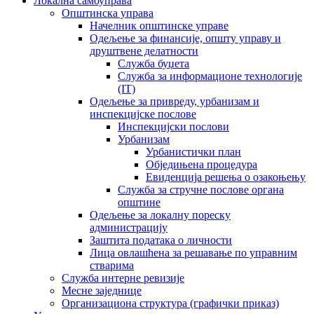
Локална самоуправа
Општинска управа
Начелник општинске управе
Одељење за финансије, општу управу и
друштвене делатности
Служба буџета
Служба за информационе технологије
(IT)
Одељење за привреду, урбанизам и
инспекцијске послове
Инспекцијски послови
Урбанизам
Урбанистички план
Обједињена процедура
Евиденција решења о озакоњењу
Служба за стручне послове органа
општине
Одељење за локалну пореску
администрацију
Заштита података о личности
Лица овлашћена за решавање по управним
стварима
Служба интерне ревизије
Месне заједнице
Организациона структура (графички приказ)