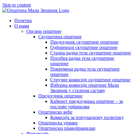
Skip to content
Почетна
О нама
Органи општине
Скупштина општине
Председник скупштине општине
Одборници скупштине општине
Стална радна тела скупштине општине
Посебна радна тела скупштине
општине
Повремена радна тела скупштине
општине
Стручне комисије скупштине општине
Изборна комисија општине Мали
Зворник у сталном саставу
Председник општине
Кабинет председника општине – за
послове урбанизма
Општинско веће
Комисија за популациону политику
Општинска управа
Општински правобранилац
Финансије