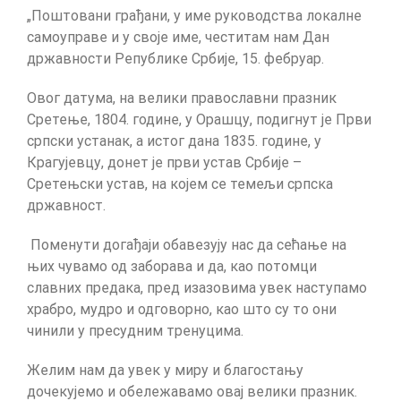
„Поштовани грађани, у име руководства локалне
самоуправе и у своје име, честитам нам Дан
државности Републике Србије, 15. фебруар.
Овог датума, на велики православни празник
Сретење, 1804. године, у Орашцу, подигнут је Први
српски устанак, а истог дана 1835. године, у
Крагујевцу, донет је први устав Србије –
Сретењски устав, на којем се темељи српска
државност.
Поменути догађаји обавезују нас да сећање на
њих чувамо од заборава и да, као потомци
славних предака, пред изазовима увек наступамо
храбро, мудро и одговорно, као што су то они
чинили у пресудним тренуцима.
Желим нам да увек у миру и благостању
дочекујемо и обележавамо овај велики празник.