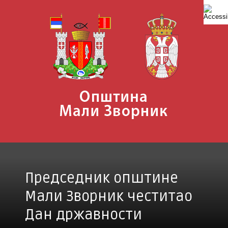
Skip
to
content
Председник општине
Мали Зворник честитао
Дан државности