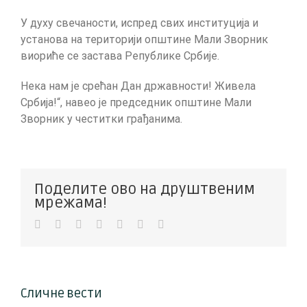
У духу свечаности, испред свих институција и
установа на територији општине Мали Зворник
виориће се застава Републике Србије.
Нека нам је срећан Дан државности! Живела
Србија!“, навео је председник општине Мали
Зворник у честитки грађанима.
Поделите ово на друштвеним
мрежама!
Facebook
Twitter
LinkedIn
WhatsApp
Pinterest
Vk
Е-
пошта
Сличне вести