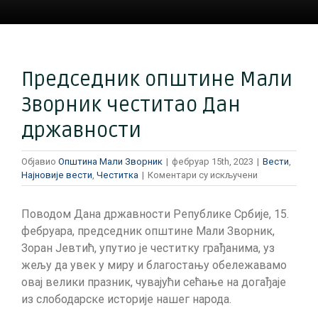
Председник општине Мали
Зворник честитао Дан
државности
Објавио
Општина Мали Зворник
|
фебруар 15th, 2023
|
Вести
,
на
Најновије вести
,
Честитка
|
Коментари су искључени
Председник
општине
Поводом Дана државности Републике Србије, 15.
Мали
Зворник
фебруара, председник општине Мали Зворник,
честитао
Зоран Јевтић, упутио је честитку грађанима, уз
Дан
жељу да увек у миру и благостању обележавамо
државности
овај велики празник, чувајући сећање на догађаје
из слободарске историје нашег народа.