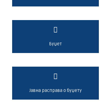
Буџет
Јавна расправа о буџету