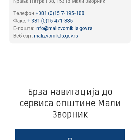
Краља Петра I 38, 15318 Мали Зворник
Телефон
+381 (0)15 7-195-188
Факс:
+ 381 (0)15 471-885
Е-пошта:
info@malizvornik.ls.gov.rs
Веб сајт:
malizvornik.ls.gov.rs
Брза навигација до
сервиса општине Мали
Зворник