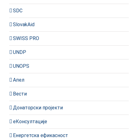
SDC
SlovakAid
SWISS PRO
UNDP
UNOPS
Апел
Вести
Донаторски пројекти
еКонсултације
Енергетска ефикасност