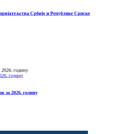
пријатељства Србије и Републике Српске
026. годину
к за 2026. годину