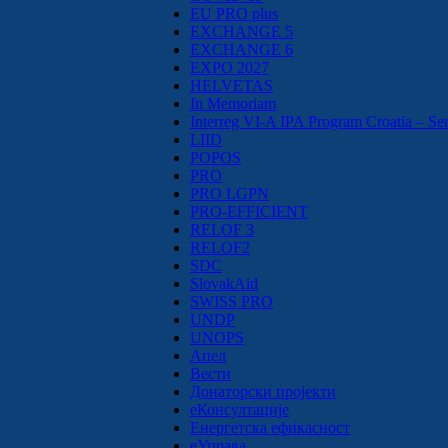
EU PRO plus
EXCHANGE 5
EXCHANGE 6
EXPO 2027
HELVETAS
In Memoriam
Interreg VI-A IPA Program Croatia – Se
LIID
POPOS
PRO
PRO LGPN
PRO-EFFICIENT
RELOF 3
RELOF2
SDC
SlovakAid
SWISS PRO
UNDP
UNOPS
Апел
Вести
Донаторски пројекти
еКонсултације
Енергетска ефикасност
еУправа