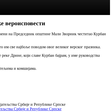
е вероисповести
чени
на Председник општине Мали Зворник честитао Курбан
о им све најбоље поводом овог великог верског празника.
еке Дрине, који славе Курбан бајрам, у име руководства
атељима и комшијама.
тељства Србије и Републике Српске