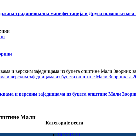
одржана традиционална манифестација и Други шаховски меч 
ини
орини
ама и верским заједницама из буџета општине Мали Зворник за 2
квама и верским заједницама из буџета општине Мали Зворни
 општине Мали
Категорије вести
COVID-19