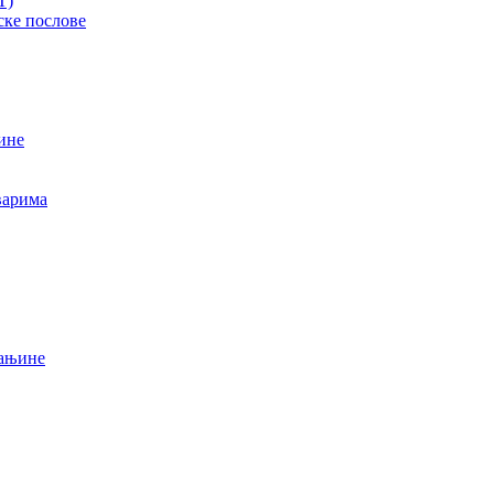
T)
ске послове
ине
варима
мањине