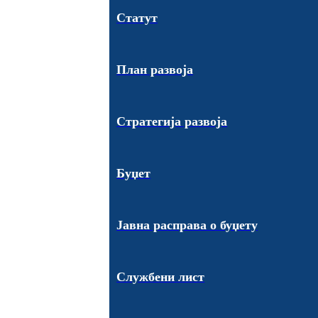
Статут
План развоја
Стратегија развоја
Буџет
Јавна расправа о буџету
Службени лист