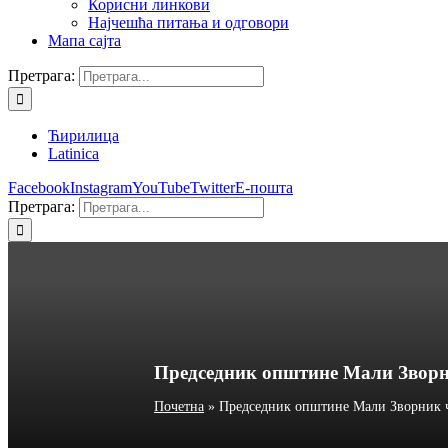
Корисни линкови
Најчешћа питања и одговори
Мапа сајта
Претрага:
Ћирилица
Latinica
Facebook
Instagram
YouTube
Twitter
Е-пошта
Претрага:
Председник општине Мали Зворни
Почетна
»
Председник општине Мали Зворник ч