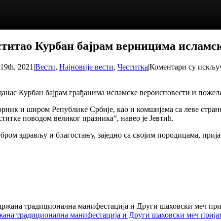
титао Курбан бајрам верницима исламск
 19th, 2021
|
Вести
,
Најновије вести
,
Честитка
|
Коментари су искљу
данас Курбан бајрам грађанима исламске вероисповести и пожеле
ик и широм Републике Србије, као и комшијама са леве стране р
титке поводом великог празника“, навео је Јевтић.
бром здрављу и благостању, заједно са својим породицама, приј
жана традиционална манифестација и Други шаховски меч прија