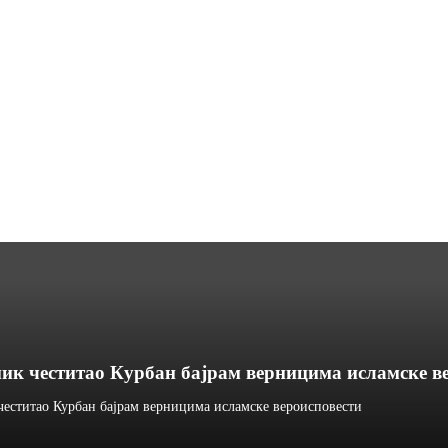
к честитао Курбан бајрам верницима исламске в
еститао Курбан бајрам верницима исламске вероисповести