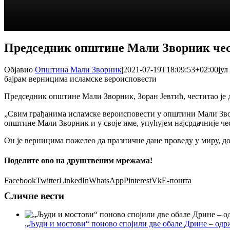
Председник општине Мали Зворник чес
Објавио
Општина Мали Зворник
|
2021-07-19T18:09:53+02:00
јул
бајрам верницима исламске вероисповести
Председник општине Мали Зворник, Зоран Јевтић, честитао је 
„Свим грађанима исламске вероисповести у општини Мали Зворн
општине Мали Зворник и у своје име, упућујем најсрдачније чес
Он је верницима пожелео да празничне дане проведу у миру, до
Поделите ово на друштвеним мрежама!
Facebook
Twitter
LinkedIn
WhatsApp
Pinterest
Vk
Е-пошта
Сличне вести
„Људи и мостови“ поново спојили две обале Дрине – одр