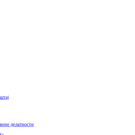
штај
вене делатности