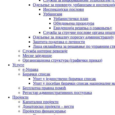
Служба за информационе технологије (I
Одељење за привреду, урбанизам и инспекциј
Инспекцијски послови
Урбанизам
Урбанистички план
Обједињена процедура
Евиденција решења о озакоњењу
Служба за стручне послове органа општ
Одељење за локалну пореску администрацију
Заштита података о личности
Лица овлашћена за решавање по управним ст
Служба интерне ревизије
Месне заједнице
Организациона структура (графички приказ)
Услуге
е-Управа
Бирачки списак
Упит у јединствени бирачки списак
Упит у посебан бирачки списак националне 
Бесплатна правна помоћ
Регистар административних поступака
Пројекти
Капитални пројекти
Донаторски пројекти – вести
Пројектно финансирање