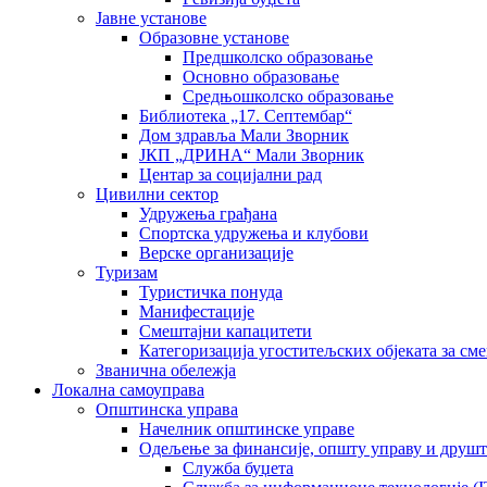
Јавне установе
Образовне установе
Предшколско образовање
Основно образовање
Средњошколско образовање
Библиотека „17. Септембар“
Дом здравља Мали Зворник
ЈКП „ДРИНА“ Мали Зворник
Центар за социјални рад
Цивилни сектор
Удружења грађана
Спортска удружења и клубови
Верске организације
Туризам
Туристичка понуда
Манифестације
Смештајни капацитети
Категоризација угоститељских објеката за сме
Званична обележја
Локална самоуправа
Општинска управа
Начелник општинске управе
Одељење за финансије, општу управу и друшт
Служба буџета