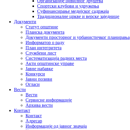
Организације цивилног друштва
Спортски клубови и удружења
Суфинансирање медијског садржаја
Традиционалне цркве и верске заједнице
Документи
Статут општине
Планска документа
Документи просторног и урбанистичког планирања
Информатор о раду
План интегритета
Службени лист
Систематизација радних места
Акти општинске управе
Јавне набавке
Конкурси
Јавни позиви
Огласи
Вести
Вести
Сервисне информације
Архива вести
Контакт
Контакт
Адресар
Информације од јавног значаја