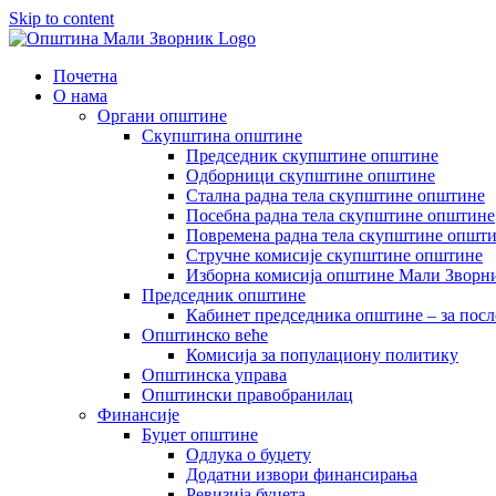
Skip to content
Почетна
О нама
Органи општине
Скупштина општине
Председник скупштине општине
Одборници скупштине општине
Стална радна тела скупштине општине
Посебна радна тела скупштине општине
Повремена радна тела скупштине општ
Стручне комисије скупштине општине
Изборна комисија општине Мали Зворни
Председник општине
Кабинет председника општине – за посл
Општинско веће
Комисија за популациону политику
Општинска управа
Општински правобранилац
Финансије
Буџет општине
Одлука о буџету
Додатни извори финансирања
Ревизија буџета