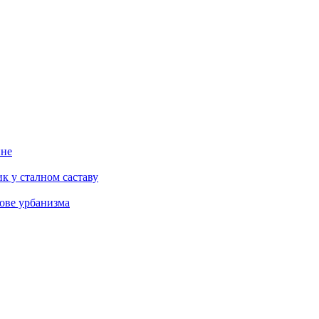
ине
к у сталном саставу
ове урбанизма