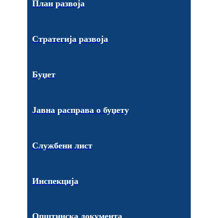
План развоја
Стратегија развоја
Буџет
Јавна расправа о буџету
Службени лист
Инспекција
Општинска документа