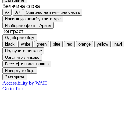
Затворите
Величина слова
A-
A+
Оригинална величина слова
Навигација помоћу тастатуре
Изаберите фонт - Ариал
Контраст
Одаберите боју
black
white
green
blue
red
orange
yellow
navi
Подвуците линкове
Означите линкове
Ресетујте подешавања
Инвертујте боје
Затворите
Accessibility by WAH
Go to Top