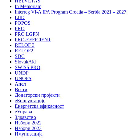
HELVETAS
In Memoriam
Interreg VI-A IPA Program Croatia – Serbia 2021 – 2027
LIID
POPOS
PRO
PRO LGPN
PRO-EFFICIENT
RELOF 3
RELOF2
SDC
SlovakAid
SWISS PRO
UNDP
UNOPS
Апел
Вести
Донаторски пројекти
еКонсултације
Енергетска ефикасност
еУправа
Здравство
Избори 2022
Избори 2023
Имунизација