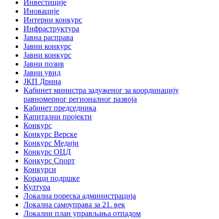
Инвестиције
Иновације
Интерни конкурс
Инфраструктура
Јавна расправа
Јавни конкурс
Јавни конкурс
Јавни позив
Јавни увид
ЈКП Дрина
Кабинет министра задуженог за координацију
равномерног регионалног развоја
Кабинет председника
Капитални пројекти
Конкурс
Конкурс Верске
Конкурс Медији
Конкурс ОЦД
Конкурс Спорт
Конкурси
Кораци подршке
Култура
Локална пореска администрација
Локална самоуправа за 21. век
Локални план управљања отпадом