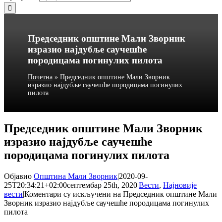
Председник општине Мали Зворник
изразио најдубље саучешће
породицама погинулих пилота
Почетна
»
Председник општине Мали Зворник
изразио најдубље саучешће породицама погинулих
пилота
Председник општине Мали Зворник
изразио најдубље саучешће
породицама погинулих пилота
Објавио
Општина Мали Зворник
|
2020-09-
25T20:34:21+02:00
септембар 25th, 2020
|
Вести
,
Најновије
вести
|
Коментари су искључени
на Председник општине Мали
Зворник изразио најдубље саучешће породицама погинулих
пилота