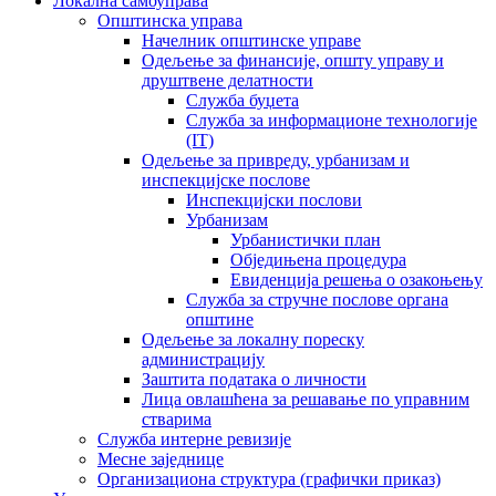
Локална самоуправа
Општинска управа
Начелник општинске управе
Одељење за финансије, општу управу и
друштвене делатности
Служба буџета
Служба за информационе технологије
(IT)
Одељење за привреду, урбанизам и
инспекцијске послове
Инспекцијски послови
Урбанизам
Урбанистички план
Обједињена процедура
Евиденција решења о озакоњењу
Служба за стручне послове органа
општине
Одељење за локалну пореску
администрацију
Заштита података о личности
Лица овлашћена за решавање по управним
стварима
Служба интерне ревизије
Месне заједнице
Организациона структура (графички приказ)