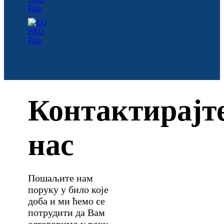
Контактирајт
нас
Пошаљите нам
поруку у било које
доба и ми ћемо се
потрудити да Вам