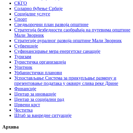
СКГО
Соларно буђење Србије
Социјалне услуге
Спорт
Средњорочни план развоја општине
Стратегија безбедности саобраћаја на путевима општине
Мали Зворник
Стратегије руралног развоја општине Мали Зворник
Субвенције
Суфинансирање мера енергетске санације
Туризам
Туристичка организација
Упитник
Урбанистички планови
Успостављање Система за прикупљање размену и
презентовање података у оквиру слива реке Дрине
Финансије
Центар за иновације
Центар за социјални рад
Црвени крст
Честитка
Штаб за ванредне ситуације
Архива