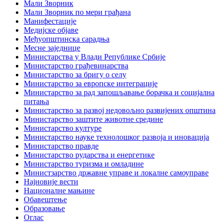
Мали Зворник
Мали Зворник по мери грађана
Манифестације
Медијске објаве
Међуопштинска сарадња
Месне заједнице
Министарства у Влади Републике Србије
Министарство грађевинарства
Министарство за бригу о селу
Министарство за европске интеграције
Министарство за рад запошљавање борачка и социјална
питања
Министарство за развој недовољно развијених општина
Министарство заштите животне средине
Министарство културе
Министарство науке технолошког развоја и иновација
Министарство правде
Министарство рударства и енергетике
Министарство туризма и омладине
Министзарство државне управе и локалне самоуправе
Најновије вести
Националне мањине
Обавештење
Образовање
Оглас