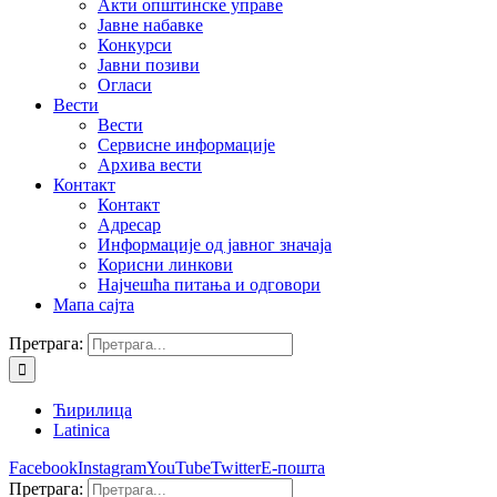
Акти општинске управе
Јавне набавке
Конкурси
Јавни позиви
Огласи
Вести
Вести
Сервисне информације
Архива вести
Контакт
Контакт
Адресар
Информације од јавног значаја
Корисни линкови
Најчешћа питања и одговори
Мапа сајта
Претрага:
Ћирилица
Latinica
Facebook
Instagram
YouTube
Twitter
Е-пошта
Претрага: