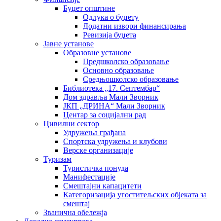
Буџет општине
Одлука о буџету
Додатни извори финансирања
Ревизија буџета
Јавне установе
Образовне установе
Предшколско образовање
Основно образовање
Средњошколско образовање
Библиотека „17. Септембар“
Дом здравља Мали Зворник
ЈКП „ДРИНА“ Мали Зворник
Центар за социјални рад
Цивилни сектор
Удружења грађана
Спортска удружења и клубови
Верске организације
Туризам
Туристичка понуда
Манифестације
Смештајни капацитети
Категоризација угоститељских објеката за
смештај
Званична обележја