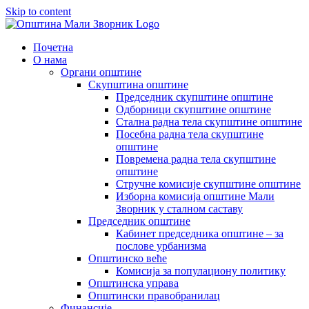
Skip to content
Почетна
О нама
Органи општине
Скупштина општине
Председник скупштине општине
Одборници скупштине општине
Стална радна тела скупштине општине
Посебна радна тела скупштине
општине
Повремена радна тела скупштине
општине
Стручне комисије скупштине општине
Изборна комисија општине Мали
Зворник у сталном саставу
Председник општине
Кабинет председника општине – за
послове урбанизма
Општинско веће
Комисија за популациону политику
Општинска управа
Општински правобранилац
Финансије