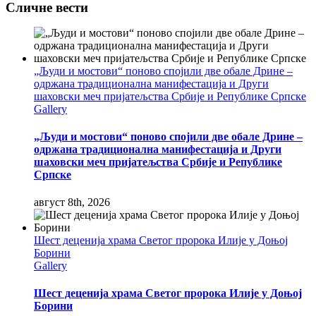
Сличне вести
„Људи и мостови“ поново спојили две обале Дрине –
одржана традиционална манифестација и Други
шаховски меч пријатељства Србије и Републике Српске
Gallery
„Људи и мостови“ поново спојили две обале Дрине –
одржана традиционална манифестација и Други
шаховски меч пријатељства Србије и Републике
Српске
август 8th, 2026
Шест деценија храма Светог пророка Илије у Доњој
Борини
Gallery
Шест деценија храма Светог пророка Илије у Доњој
Борини