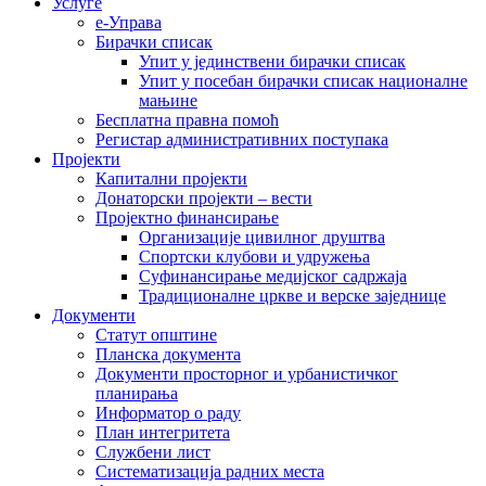
Услуге
е-Управа
Бирачки списак
Упит у јединствени бирачки списак
Упит у посебан бирачки списак националне
мањине
Бесплатна правна помоћ
Регистар административних поступака
Пројекти
Капитални пројекти
Донаторски пројекти – вести
Пројектно финансирање
Организације цивилног друштва
Спортски клубови и удружења
Суфинансирање медијског садржаја
Традиционалне цркве и верске заједнице
Документи
Статут општине
Планска документа
Документи просторног и урбанистичког
планирања
Информатор о раду
План интегритета
Службени лист
Систематизација радних места