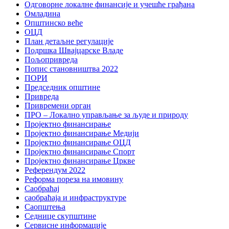
Одговорне локалне финансије и учешће грађана
Омладина
Општинско веће
ОЦД
План детаљне регулације
Подршка Швајцарске Владе
Пољопривреда
Попис становништва 2022
ПОРИ
Председник општине
Привреда
Привремени орган
ПРО – Локално управљање за људе и природу
Пројектно финансирање
Пројектно финансирање Медији
Пројектно финансирање ОЦД
Пројектно финансирање Спорт
Пројектно финансирање Цркве
Референдум 2022
Реформа пореза на имовину
Саобраћај
саобраћаја и инфраструктуре
Саопштења
Седнице скупштине
Сервисне информације