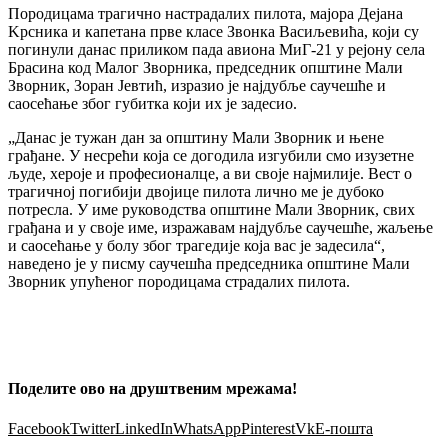
Породицама трагично настрадалих пилота, мајора Дејана
Kрсника и капетана прве класе Звонка Васиљевића, који су
погинули данас приликом пада авиона МиГ-21 у рејону села
Брасина код Малог Зворника, председник општине Мали
Зворник, Зоран Јевтић, изразио је најдубље саучешће и
саосећање због губитка који их је задесио.
„Данас је тужан дан за општину Мали Зворник и њене
грађане. У несрећи која се догодила изгубили смо изузетне
људе, хероје и професионалце, а ви своје најмилије. Вест о
трагичној погибији двојице пилота лично ме је дубоко
потресла. У име руководства општине Мали Зворник, свих
грађана и у своје име, изражавам најдубље саучешће, жаљење
и саосећање у болу због трагедије која вас је задесила“,
наведено је у писму саучешћа председника општине Мали
Зворник упућеног породицама страдалих пилота.
Поделите ово на друштвеним мрежама!
Facebook
Twitter
LinkedIn
WhatsApp
Pinterest
Vk
Е-пошта