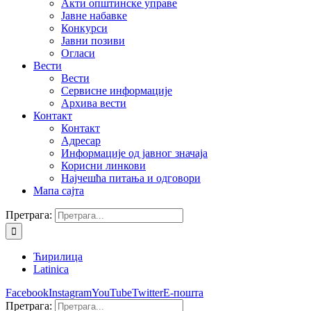
Акти општинске управе
Јавне набавке
Конкурси
Јавни позиви
Огласи
Вести
Вести
Сервисне информације
Архива вести
Контакт
Контакт
Адресар
Информације од јавног значаја
Корисни линкови
Најчешћа питања и одговори
Мапа сајта
Претрага:
Ћирилица
Latinica
Facebook
Instagram
YouTube
Twitter
Е-пошта
Претрага: