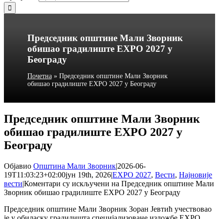
Председник општине Мали Зворник
обишао градилиште EXPO 2027 у
Београду
Почетна
»
Председник општине Мали Зворник
обишао градилиште EXPO 2027 у Београду
Председник општине Мали Зворник
обишао градилиште EXPO 2027 у
Београду
Објавио
Општина Мали Зворник
|
2026-06-
19T11:03:23+02:00
јун 19th, 2026
|
EXPO 2027
,
Вести
,
Најновије
вести
|
Коментари су искључени
на Председник општине Мали
Зворник обишао градилиште EXPO 2027 у Београду
Председник општине Мали Зворник Зоран Јевтић учествовао
је у обиласку градилишта специјализоване изложбе EXPO