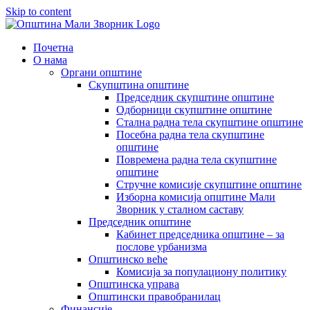
Skip to content
Почетна
О нама
Органи општине
Скупштина општине
Председник скупштине општине
Одборници скупштине општине
Стална радна тела скупштине општине
Посебна радна тела скупштине
општине
Повремена радна тела скупштине
општине
Стручне комисије скупштине општине
Изборна комисија општине Мали
Зворник у сталном саставу
Председник општине
Кабинет председника општине – за
послове урбанизма
Општинско веће
Комисија за популациону политику
Општинска управа
Општински правобранилац
Финансије