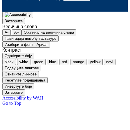
Затворите
Величина слова
A-
A+
Оригинална величина слова
Навигација помоћу тастатуре
Изаберите фонт - Ариал
Контраст
Одаберите боју
black
white
green
blue
red
orange
yellow
navi
Подвуците линкове
Означите линкове
Ресетујте подешавања
Инвертујте боје
Затворите
Accessibility by WAH
Go to Top