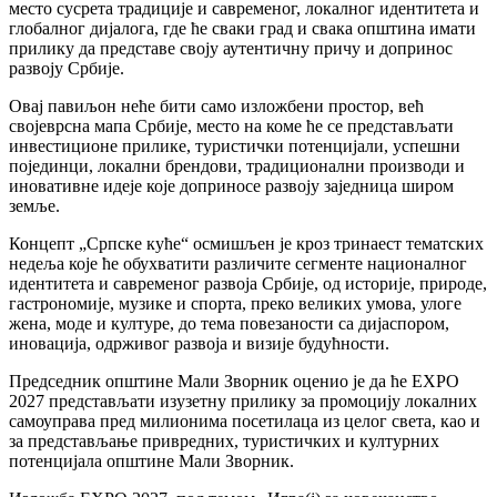
место сусрета традиције и савременог, локалног идентитета и
глобалног дијалога, где ће сваки град и свака општина имати
прилику да представе своју аутентичну причу и допринос
развоју Србије.
Овај павиљон неће бити само изложбени простор, већ
својеврсна мапа Србије, место на коме ће се представљати
инвестиционе прилике, туристички потенцијали, успешни
појединци, локални брендови, традиционални производи и
иновативне идеје које доприносе развоју заједница широм
земље.
Концепт „Српске куће“ осмишљен је кроз тринаест тематских
недеља које ће обухватити различите сегменте националног
идентитета и савременог развоја Србије, од историје, природе,
гастрономије, музике и спорта, преко великих умова, улоге
жена, моде и културе, до тема повезаности са дијаспором,
иновација, одрживог развоја и визије будућности.
Председник општине Мали Зворник оценио је да ће EXPO
2027 представљати изузетну прилику за промоцију локалних
самоуправа пред милионима посетилаца из целог света, као и
за представљање привредних, туристичких и културних
потенцијала општине Мали Зворник.