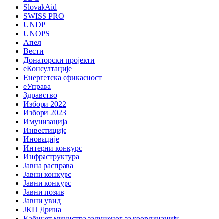
SlovakAid
SWISS PRO
UNDP
UNOPS
Апел
Вести
Донаторски пројекти
еКонсултације
Енергетска ефикасност
еУправа
Здравство
Избори 2022
Избори 2023
Имунизација
Инвестиције
Иновације
Интерни конкурс
Инфраструктура
Јавна расправа
Јавни конкурс
Јавни конкурс
Јавни позив
Јавни увид
ЈКП Дрина
Кабинет министра задуженог за координацију