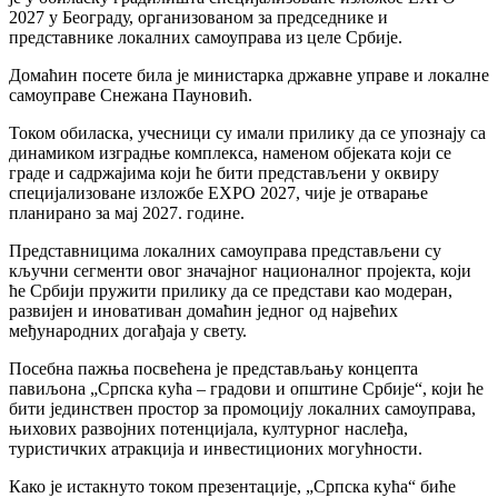
2027 у Београду, организованом за председнике и
представнике локалних самоуправа из целе Србије.
Домаћин посете била је министарка државне управе и локалне
самоуправе Снежана Пауновић.
Током обиласка, учесници су имали прилику да се упознају са
динамиком изградње комплекса, наменом објеката који се
граде и садржајима који ће бити представљени у оквиру
специјализоване изложбе EXPO 2027, чије је отварање
планирано за мај 2027. године.
Представницима локалних самоуправа представљени су
кључни сегменти овог значајног националног пројекта, који
ће Србији пружити прилику да се представи као модеран,
развијен и иновативан домаћин једног од највећих
међународних догађаја у свету.
Посебна пажња посвећена је представљању концепта
павиљона „Српска кућа – градови и општине Србије“, који ће
бити јединствен простор за промоцију локалних самоуправа,
њихових развојних потенцијала, културног наслеђа,
туристичких атракција и инвестиционих могућности.
Како је истакнуто током презентације, „Српска кућа“ биће