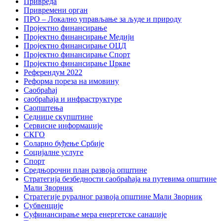
Привреда
Привремени орган
ПРО – Локално управљање за људе и природу
Пројектно финансирање
Пројектно финансирање Медији
Пројектно финансирање ОЦД
Пројектно финансирање Спорт
Пројектно финансирање Цркве
Референдум 2022
Реформа пореза на имовину
Саобраћај
саобраћаја и инфраструктуре
Саопштења
Седнице скупштине
Сервисне информације
СКГО
Соларно буђење Србије
Социјалне услуге
Спорт
Средњорочни план развоја општине
Стратегија безбедности саобраћаја на путевима општине
Мали Зворник
Стратегије руралног развоја општине Мали Зворник
Субвенције
Суфинансирање мера енергетске санације