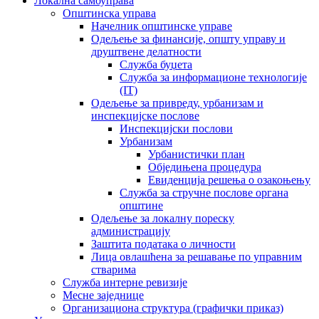
Локална самоуправа
Општинска управа
Начелник општинске управе
Одељење за финансије, општу управу и
друштвене делатности
Служба буџета
Служба за информационе технологије
(IT)
Одељење за привреду, урбанизам и
инспекцијске послове
Инспекцијски послови
Урбанизам
Урбанистички план
Обједињена процедура
Евиденција решења о озакоњењу
Служба за стручне послове органа
општине
Одељење за локалну пореску
администрацију
Заштита података о личности
Лица овлашћена за решавање по управним
стварима
Служба интерне ревизије
Месне заједнице
Организациона структура (графички приказ)