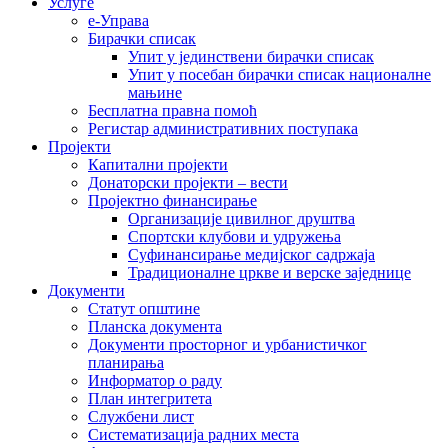
Услуге
е-Управа
Бирачки списак
Упит у јединствени бирачки списак
Упит у посебан бирачки списак националне
мањине
Бесплатна правна помоћ
Регистар административних поступака
Пројекти
Капитални пројекти
Донаторски пројекти – вести
Пројектно финансирање
Организације цивилног друштва
Спортски клубови и удружења
Суфинансирање медијског садржаја
Традиционалне цркве и верске заједнице
Документи
Статут општине
Планска документа
Документи просторног и урбанистичког
планирања
Информатор о раду
План интегритета
Службени лист
Систематизација радних места