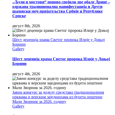
„Људи и мостови“ поново спојили две обале Дрине –
одржана традиционална манифестација и Други
шаховски меч пријатељства Србије и Републике
Српске
август 8th, 2026
Шест деценија храма Светог пророка Илије у Доњој
Борини
Gallery
Шест деценија храма Светог пророка Илије у Доњој
Борини
август 4th, 2026
Јавни конкурс за доделу средстава традиционалним
црквама и верским заједницама из буџета општине
Мали Зворник за 2026. годину
Gallery