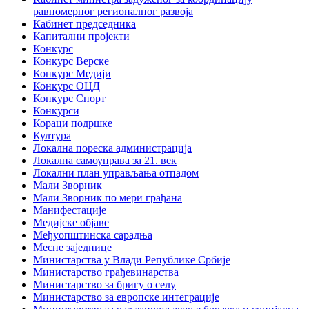
равномерног регионалног развоја
Кабинет председника
Капитални пројекти
Конкурс
Конкурс Верске
Конкурс Медији
Конкурс ОЦД
Конкурс Спорт
Конкурси
Кораци подршке
Култура
Локална пореска администрација
Локална самоуправа за 21. век
Локални план управљања отпадом
Мали Зворник
Мали Зворник по мери грађана
Манифестације
Медијске објаве
Међуопштинска сарадња
Месне заједнице
Министарства у Влади Републике Србије
Министарство грађевинарства
Министарство за бригу о селу
Министарство за европске интеграције