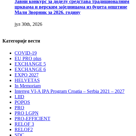
Јавни конкурс за доделу средстава традиционалним
црквама и верским заједницама из буџета општине
Мали Зворник за 2026. годину
јул 30th, 2026
Категорије вести
COVID-19
EU PRO plus
EXCHANGE 5
EXCHANGE 6
EXPO 2027
HELVETAS
In Memoriam
Interreg VI-A IPA Program Croatia – Serbia 2021 – 2027
LIID
POPOS
PRO
PRO LGPN
PRO-EFFICIENT
RELOF 3
RELOF2
SDC