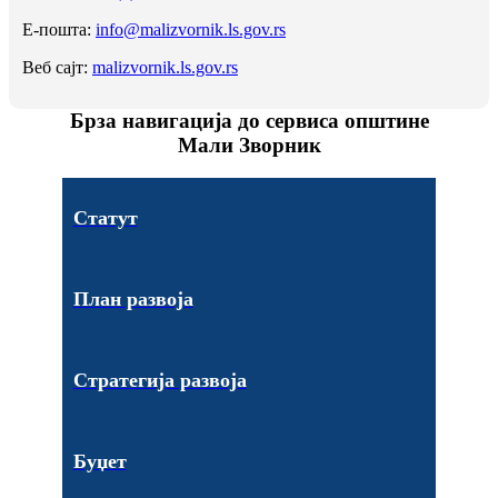
Е-пошта:
info@malizvornik.ls.gov.rs
Веб сајт:
malizvornik.ls.gov.rs
Брза навигација до сервиса општине
Мали Зворник
Статут
План развоја
Стратегија развоја
Буџет