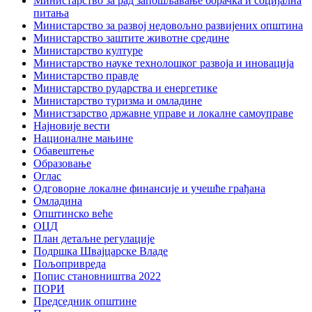
Министарство за рад запошљавање борачка и социјална
питања
Министарство за развој недовољно развијених општина
Министарство заштите животне средине
Министарство културе
Министарство науке технолошког развоја и иновација
Министарство правде
Министарство рударства и енергетике
Министарство туризма и омладине
Министзарство државне управе и локалне самоуправе
Најновије вести
Националне мањине
Обавештење
Образовање
Оглас
Одговорне локалне финансије и учешће грађана
Омладина
Општинско веће
ОЦД
План детаљне регулације
Подршка Швајцарске Владе
Пољопривреда
Попис становништва 2022
ПОРИ
Председник општине