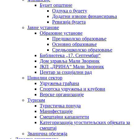
Буџет општине
Одлука о буџету
Додатни извори финансирања
Ревизија буџета
Јавне установе
Образовне установе
Предшколско образовање
Основно образовање
Средњошколско образовање
Библиотека „17. Септембар“
Дом здравља Мали Зворник
ЈКП „ДРИНА“ Мали Зворник
Центар за социјални рад
Цивилни сектор
Удружења грађана
Спортска удружења и клубови
Верске организације
Туризам
Туристичка понуда
Манифестације
Смештајни капацитети
Категоризација угоститељских објеката за
смештај
Званична обележја