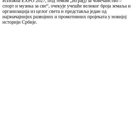
Изложба EXPO 2027, под темом „Игра(ј) за човечанство –
спорт и музика за све“, очекује учешће великог броја земаља и
организација из целог света и представља један од
најзначајнијих развојних и промотивних пројеката у новијој
историји Србије.