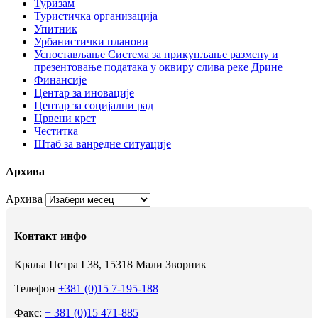
Туризам
Туристичка организација
Упитник
Урбанистички планови
Успостављање Система за прикупљање размену и
презентовање података у оквиру слива реке Дрине
Финансије
Центар за иновације
Центар за социјални рад
Црвени крст
Честитка
Штаб за ванредне ситуације
Архива
Архива
Контакт инфо
Краља Петра I 38, 15318 Мали Зворник
Телефон
+381 (0)15 7-195-188
Факс:
+ 381 (0)15 471-885