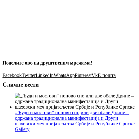
Поделите ово на друштвеним мрежама!
Facebook
Twitter
LinkedIn
WhatsApp
Pinterest
Vk
Е-пошта
Сличне вести
„Људи и мостови“ поново спојили две обале Дрине –
одржана традиционална манифестација и Други
шаховски меч пријатељства Србије и Републике Српске
Gallery