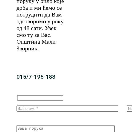
поруку у било које
доба и ми ћемо се
потрудити да Вам
одговоримо у року
од 48 сати. Увек
смо ту за Вас.
Општина Мали
Зворник.
015/7-195-188