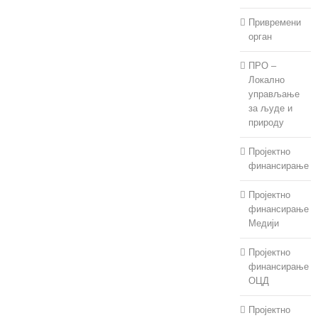
Привремени
орган
ПРО –
Локално
управљање
за људе и
природу
Пројектно
финансирање
Пројектно
финансирање
Медији
Пројектно
финансирање
ОЦД
Пројектно