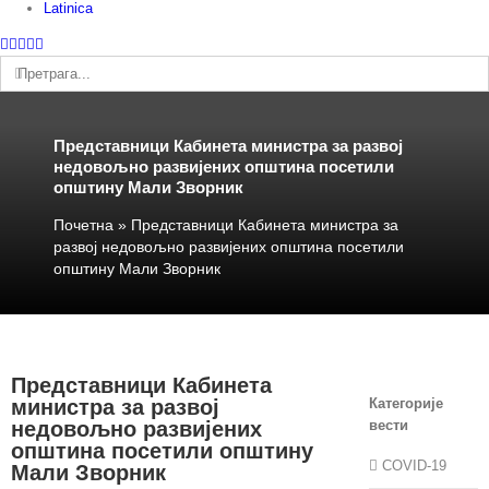
Latinica
Facebook
Instagram
YouTube
Twitter
Е-
пошта
Претрага:
Представници Кабинета министра за развој
недовољно развијених општина посетили
општину Мали Зворник
Почетна
»
Представници Кабинета министра за
развој недовољно развијених општина посетили
општину Мали Зворник
Представници Кабинета
министра за развој
Категорије
недовољно развијених
вести
општина посетили општину
COVID-19
Мали Зворник