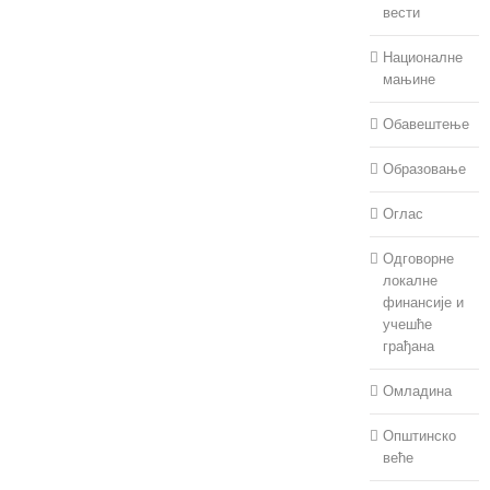
вести
Националне
мањине
Обавештење
Образовање
Оглас
Одговорне
локалне
финансије и
учешће
грађана
Омладина
Општинско
веће