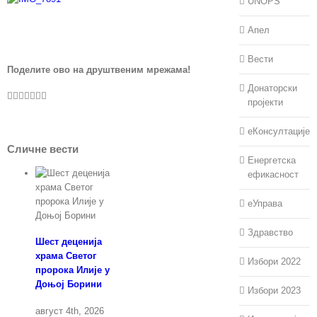
UNOPS
Апел
Вести
Поделите ово на друштвеним мрежама!
Донаторски
Facebook
Twitter
LinkedIn
WhatsApp
Pinterest
Vk
Е-
пошта
пројекти
еКонсултације
Сличне вести
Енергетска
ефикасност
еУправа
Здравство
Шест деценија
храма Светог
Избори 2022
пророка Илије у
Доњој Борини
Избори 2023
август 4th, 2026