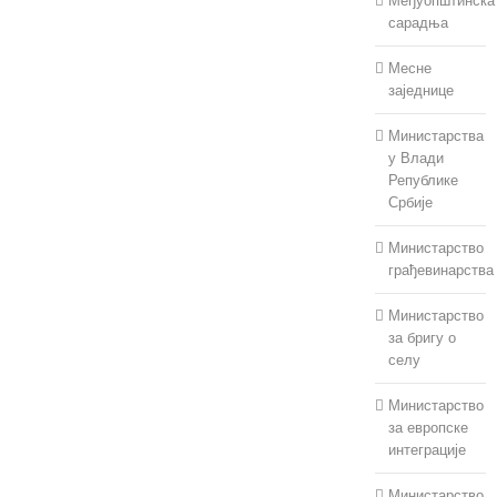
Међуопштинска
сарадња
Месне
заједнице
Министарства
у Влади
Републике
Србије
Министарство
грађевинарства
Министарство
за бригу о
селу
Министарство
за европске
интеграције
Министарство