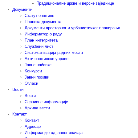
Традиционалне цркве и верске заједнице
Документи
Статут општине
Планска документа
Документи просторног и урбанистичког планирања
Информатор о раду
План интегритета
Службени лист
Систематизација радних места
Акти општинске управе
Јавне набавке
Конкурси
Јавни позиви
Огласи
Вести
Вести
Сервисне информације
Архива вести
Контакт
Контакт
Адресар
Информације од јавног значаја