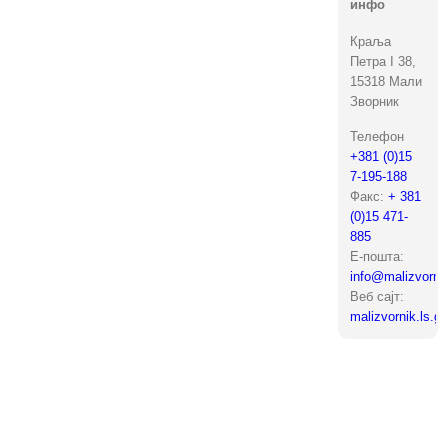
инфо
Краља
Петра I 38,
15318 Мали
Зворник
Телефон
+381 (0)15
7-195-188
Факс:
+ 381
(0)15 471-
885
Е-пошта:
info@malizvornik
Веб сајт:
malizvornik.ls.go