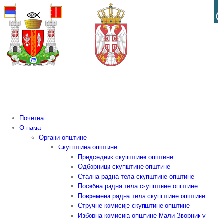
Skip
to
content
Почетна
О нама
Органи општине
Скупштина општине
Председник скупштине општине
Одборници скупштине општине
Стална радна тела скупштине општине
Посебна радна тела скупштине општине
Повремена радна тела скупштине општине
Стручне комисије скупштине општине
Изборна комисија општине Мали Зворник у