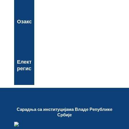
Озакоњење
Електронски
регистар
Сарадња са институцијама Владе Републике
Србије