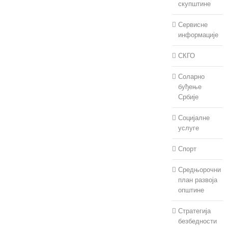
скупштине
Сервисне
информације
СКГО
Соларно
буђење
Србије
Социјалне
услуге
Спорт
Средњорочни
план развоја
општине
Стратегија
безбедности