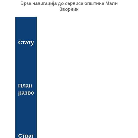
Брза навигација до сервиса општине Мали
Зворник
Статут
План
развоја
Стратегија