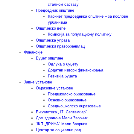
сталном саставу
Председник општине
Кабинет председника општине – за послове
урбанизма
Општинско веће
Комисија за популациону политику
Општинска управа
Општински правобранилац
Финансије
Буџет општине
Одлука о буџету
Додатни извори финансирања
Ревизија буџета
Јавне установе
Образовне установе
Предшколско образовање
Основно образовање
Средњошколско образовање
Библиотека „17. Септембар“
Дом здравља Мали Зворник
ЈКП „ДРИНА“ Мали Зворник
Центар за социјални рад