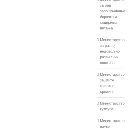
за рад
запошљавање
борачка и
социјална
питања
Министарство
за развој
недовољно
развијених
општина
Министарство
заштите
животне
средине
Министарство
културе
Министарство
науке