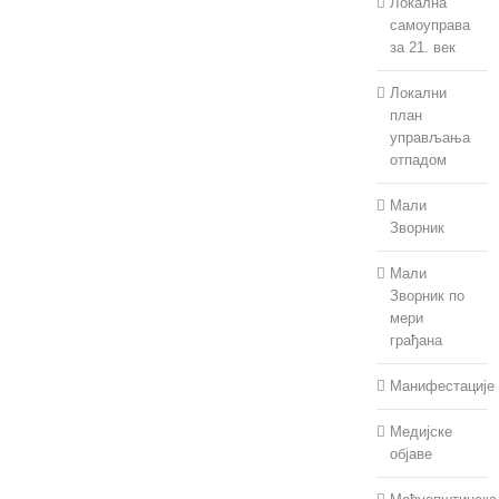
Локална
самоуправа
за 21. век
Локални
план
управљања
отпадом
Мали
Зворник
Мали
Зворник по
мери
грађана
Манифестације
Медијске
објаве