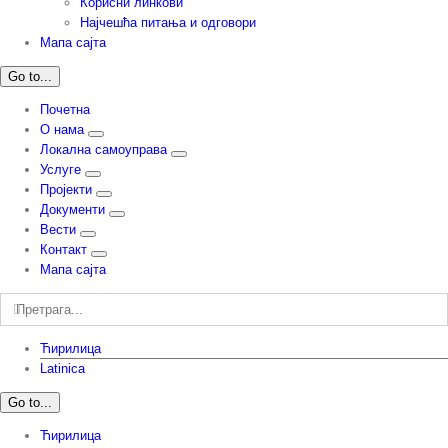
Корисни линкови
Најчешћа питања и одговори
Мапа сајта
Go to...
Почетна
О нама
Локална самоуправа
Услуге
Пројекти
Документи
Вести
Контакт
Мапа сајта
Претрага:
Ћирилица
Latinica
Go to...
Ћирилица