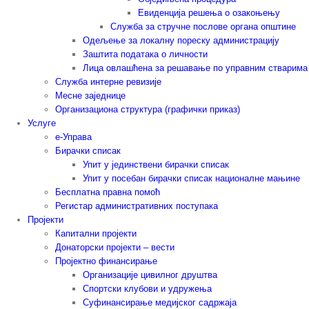
Евиденција решења о озакоњењу
Служба за стручне послове органа општине
Одељење за локалну пореску администрацију
Заштита података о личности
Лица овлашћена за решавање по управним стварима
Служба интерне ревизије
Месне заједнице
Организациона структура (графички приказ)
Услуге
е-Управа
Бирачки списак
Упит у јединствени бирачки списак
Упит у посебан бирачки списак националне мањине
Бесплатна правна помоћ
Регистар административних поступака
Пројекти
Капитални пројекти
Донаторски пројекти – вести
Пројектно финансирање
Организације цивилног друштва
Спортски клубови и удружења
Суфинансирање медијског садржаја