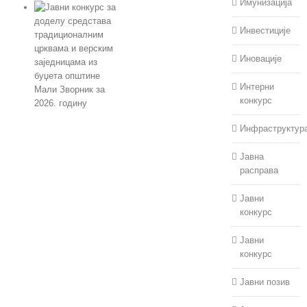
Имунизација
Инвестиције
Иновације
Интерни
конкурс
Јавни конкурс за
Инфраструктур
доделу средстава
традиционалним
Јавна
црквама и верским
расправа
заједницама из
буџета општине
Јавни
Мали Зворник за
конкурс
2026. годину
Јавни
јул 30th, 2026
конкурс
Јавни позив