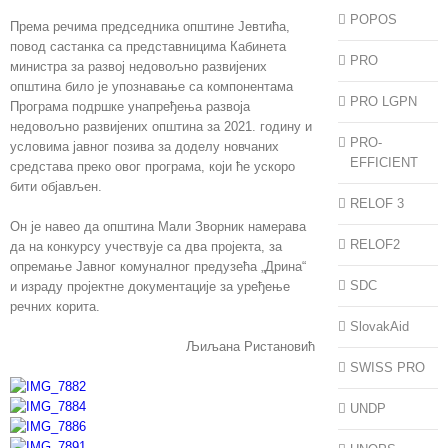
POPOS
Према речима председника општине Јевтића,
повод састанка са представницима Кабинета
PRO
министра за развој недовољно развијених
општина било је упознавање са компонентама
PRO LGPN
Програма подршке унапређења развоја
недовољно развијених општина за 2021. годину и
PRO-
условима јавног позива за доделу новчаних
EFFICIENT
средстава преко овог програма, који ће ускоро
бити објављен.
RELOF 3
Он је навео да општина Мали Зворник намерава
RELOF2
да на конкурсу учествује са два пројекта, за
опремање Јавног комуналног предузећа „Дрина“
SDC
и израду пројектне документације за уређење
речних корита.
SlovakAid
Љиљана Ристановић
SWISS PRO
UNDP