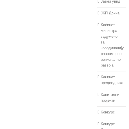
Јавни увид
ЈКП Дрина
Кабинет
Упутство за
министра
припрему Одлуке о
задуженог
буџету Општине
за
Мали Зворник за
координацију
2027. годину и
равномерног
пројекција за 2028.
регионалног
и 2029. годину
развоја
јул 30th, 2026
|
0
Кабинет
коментара
председника
Капитални
пројекти
Конкурс
Конкурс