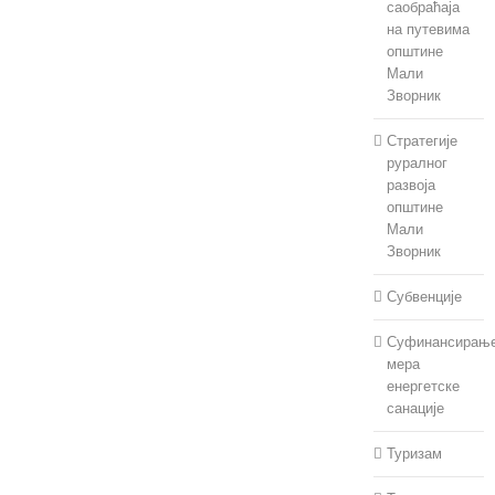
саобраћаја
на путевима
општине
Мали
Зворник
Стратегије
руралног
развоја
општине
Мали
Зворник
Субвенције
Суфинансирањ
мера
енергетске
санације
Туризам