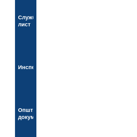
Службени
лист
Инспекција
Општинска
документа