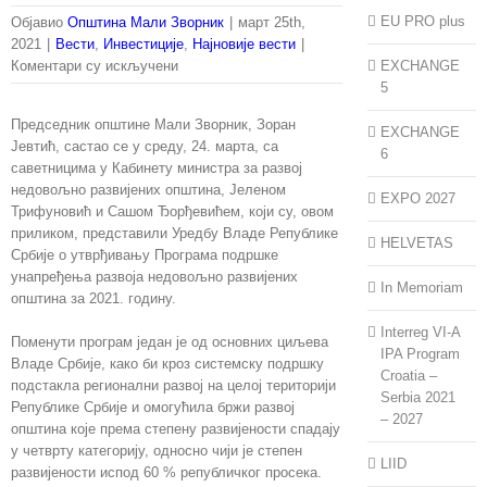
EU PRO plus
Објавио
Општина Мали Зворник
|
март 25th,
2021
|
Вести
,
Инвестиције
,
Најновије вести
|
на
Коментари су искључени
EXCHANGE
Представници
5
Кабинета
Председник општине Мали Зворник, Зоран
министра
EXCHANGE
Јевтић, састао се у среду, 24. марта, са
за
6
саветницима у Кабинету министра за развој
развој
недовољно развијених општина, Јеленом
недовољно
EXPO 2027
Трифуновић и Сашом Ђорђевићем, који су, овом
развијених
приликом, представили Уредбу Владе Републике
општина
HELVETAS
Србије о утврђивању Програма подршке
посетили
унапређења развоја недовољно развијених
општину
In Memoriam
општина за 2021. годину.
Мали
Зворник
Interreg VI-A
Поменути програм један је од основних циљева
IPA Program
Владе Србије, како би кроз системску подршку
Croatia –
подстакла регионални развој на целој територији
Serbia 2021
Републике Србије и омогућила бржи развој
– 2027
општина које према степену развијености спадају
у четврту категорију, односно чији је степен
LIID
развијености испод 60 % републичког просека.