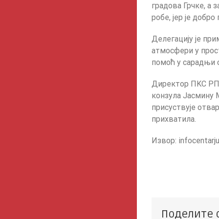
градова Грчке, а 
робе, јер је добр
Делегацију је при
атмосфери у прос
помоћ у сарадњи 
Директор ПKС РПK
конзула Јасмину 
присуствује отва
прихватила.
Извор: infocentarju
Поделите 