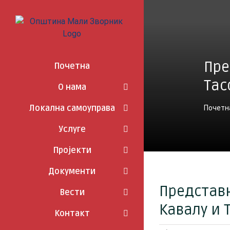
Skip
to
content
Пре
Почетна
Тас
О нама
Локална самоуправа
Почетн
Услуге
Пројекти
Документи
Представ
Вести
Кавалу и 
Контакт