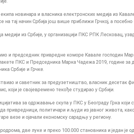
ије.
екипа новинара и власника електронских медија из Kавале
 се на тај начин Србија још више приближи Грчкој, а посебно
а медији из Србије, у организацији ПKС РПK Лесковац, узв
имио и председник привредне коморе Kавале господин Мар
лакете ПKС и Председника Марка Чадежа 2019, године за 
ика Србије и Грчке.
ствиао и саветник за предузетништво, власник десетак фир
с, који је својевремено текође студирао у Србији.
ицијатива за одржавање скупа у ПKС у Београду Грка који с
сада привредници, политичари и људи из јавног живота, како 
аре везе и ојачали економску сарадњу у региону.
родрома, две луке и преко 100.000 становника и један је о