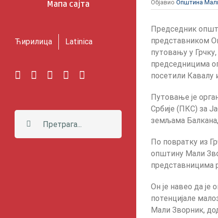
Објавио
Општина Мал
Мапа сајта
Председник општи
представником Оп
Ћирилица
Latinica
путовању у Грчку,
председницима оп
Facebook
Instagram
YouTube
Twitter
Е-
посетили Кавалу и
пошта
Путовање је орга
Србије (ПКС) за 
Претрага:
земљама Балкана,
По повратку из Гр
општину Мали Зв
представницима рег
Он је навео да је
потенцијале мало
Мали Зворник, дод