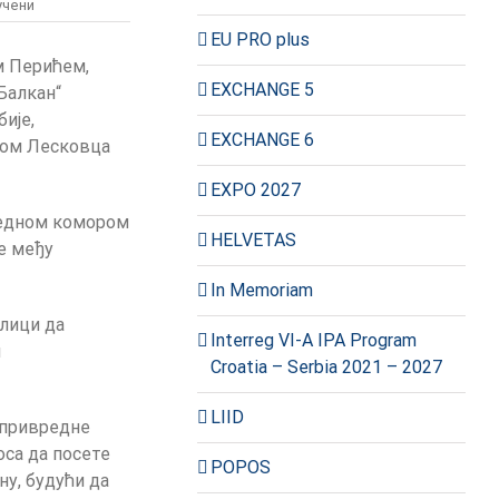
на
учени
Представници
EU PRO plus
општине
м Перићем,
Мали
EXCHANGE 5
Зворник
Балкан“
посетили
бије,
Кавалу
EXCHANGE 6
ком Лесковца
и
Тасос
EXPO 2027
вредном комором
HELVETAS
е међу
In Memoriam
илици да
Interreg VI-A IPA Program
м
Croatia – Serbia 2021 – 2027
LIID
е привредне
са да посете
POPOS
ну, будући да