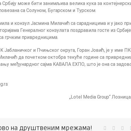
за Србију може бити занимљива велика кука за контејнерск
о повезана са Солуном, Бугарском и Турском.
мила и конзул Јасмина Милачић са сарадницима и у јако при
торијама Генералног конзулата поздравила госте из Србије
са грчким привредницима.
 Јабланичког и Пчињског округа, Горан Јовић, је у име П
Милачић да почетком октобра текуће године са привредни
рању међунардног сајма KАВАЛА ЕXПО, што је она са задо
g.rs
„Lotel Media Group“ Лозни
ово на друштвеним мрежама!
Facebook
Twitter
Lin