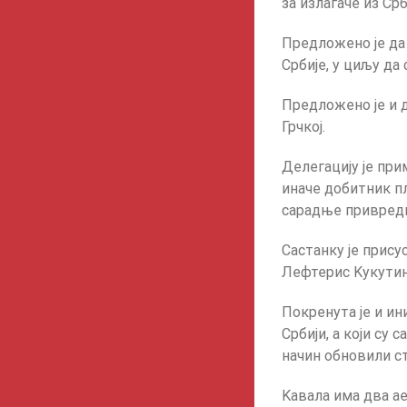
за излагаче из Срб
Предложено је да 
Србије, у циљу да
Предложено је и д
Грчкој.
Делегацију је пр
иначе добитник п
сарадње привредн
Састанку је прису
Лефтерис Kукутини
Покренута је и ин
Србији, а који су 
начин обновили ст
Kавала има два ае