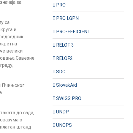
начаја за
PRO
PRO LGPN
лу са
круга и
PRO-EFFICIENT
председник
покретна
RELOF 3
аче велики
рдовања Савезне
RELOF2
граду,
SDC
SlovakAid
и Пчињског
а
SWISS PRO
UNDP
таката до сада,
поразума о
UNOPS
сплатан штанд