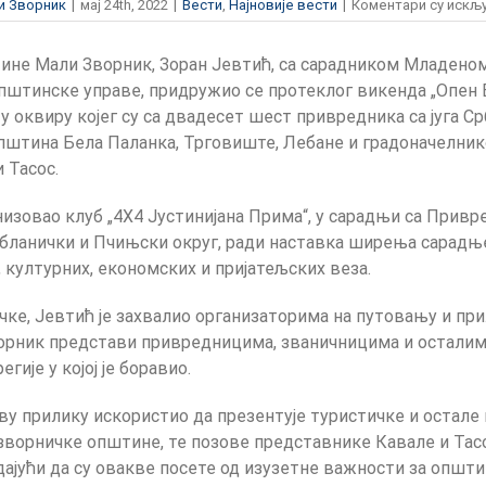
и Зворник
|
мај 24th, 2022
|
Вести
,
Најновије вести
|
Коментари су искљ
не Мали Зворник, Зоран Јевтић, са сарадником Младено
штинске управе, придружио се протеклог викенда „Опен 
 у оквиру којег су са двадесет шест привредника са југа Ср
штина Бела Паланка, Трговиште, Лебане и градоначелни
 Тасос.
низовао клуб „4Х4 Јустинијана Прима“, у сарадњи са При
Јабланички и Пчињски округ, ради наставка ширења сарадњ
 културних, економских и пријатељских веза.
чке, Јевтић је захвалио организаторима на путовању и пр
орник представи привредницима, званичницима и остали
ије у којој је боравио.
 ову прилику искористио да презентује туристичке и остал
зворничке општине, те позове представнике Кавале и Тасо
ајући да су овакве посете од изузетне важности за општи