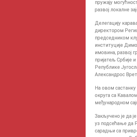
пружају могућнос
развој локалне за
Делегацију карава
директором Регио
председником клу
институције Димоф
имовина, развој г
пријатељ Србије 
Републике Југосл
Александрос Врето
На овом састанку
округа са Kавалом,
међународном сај
Закључено је да ј
уз подсећање да 
сарадњи са привр