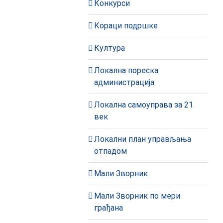
Конкурси
Кораци подршке
Култура
Локална пореска
администрација
Локална самоуправа за 21.
век
Локални план управљања
отпадом
Мали Зворник
Мали Зворник по мери
грађана