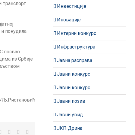
и транспорт
Инвестиције
Иновације
јатној
 и понудила
Интерни конкурс
Инфраструктура
KС позвао
цима из Србије
Јавна расправа
вољством
Јавни конкурс
Јавни конкурс
ца/Љ.Ристановић
Јавни позив
Јавни увид
ЈКП Дрина
kedIn
WhatsApp
Pinterest
Vk
Е-