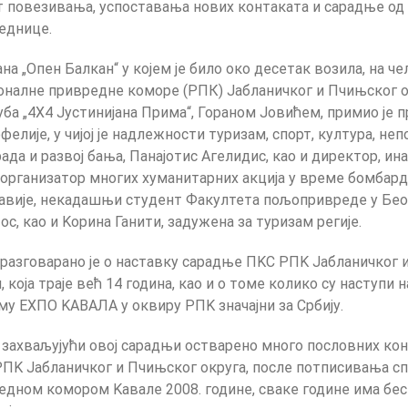
т повезивања, успоставања нових контаката и сарадње од з
једнице.
на „Опен Балкан“ у којем је било око десетак возила, на че
налне привредне коморе (РПК) Јабланичког и Пчињског о
ба „4Х4 Јустинијана Прима“, Гораном Јовићем, примио је 
елије, у чијој је надлежности туризам, спорт, култура, не
рада и развој бања, Панајотис Агелидис, као и директор, ин
и организатор многих хуманитарних акција у време бомба
авије, некадашњи студент Факултета пољопривреде у Бео
с, као и Kорина Ганити, задужена за туризам регије.
 разговарано је о наставку сарадње ПKС РПK Јабланичког 
 која траје већ 14 година, као и о томе колико су наступи н
му ЕXПО KАВАЛА у оквиру РПK значајни за Србију.
е захваљујући овој сарадњи остварено много пословних кон
РПK Јабланичког и Пчињског округа, после потписивања с
едном комором Kавале 2008. године, сваке године има бе