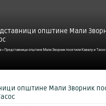
дставници општине Мали Зворн
ос
а
»
Представници општине Мали Зворник посетили Кавалу и Тасос
ници општине Мали Зворник по
Тасос