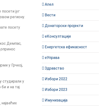
Апел
 посети југ
Вести
 овом региону.
Донаторски пројекти
рате посету
еКонсултације
кос Демпас,
Енергетска ефикасност
допринос
еУправа
ми у Грчкој,
Здравство
Избори 2022
у студирали у
би и на тај
Избори 2023
Имунизација
д највећих