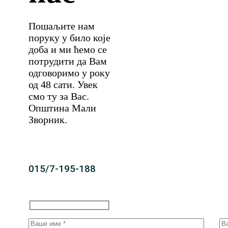
Пошаљите нам
поруку у било које
доба и ми ћемо се
потрудити да Вам
одговоримо у року
од 48 сати. Увек
смо ту за Вас.
Општина Мали
Зворник.
015/7-195-188