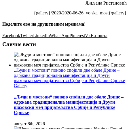
Љиљана Ристановић
{gallery}/2020/2020-06-26_vojska_most{/gallery}
Поделите ово на друштвеним мрежама!
Facebook
Twitter
LinkedIn
WhatsApp
Pinterest
Vk
Е-пошта
Сличне вести
„Људи и мостови“ поново спојили две обале Дрине –
одржана традиционална манифестација и Други
шаховски меч пријатељства Србије и Републике Српске
Gallery
„Људи и мостови“ поново спојили две обале Дрине –
одржана традиционална манифестација и Други
шаховски меч пријатељства Србије и Републике
Српске
август 8th, 2026