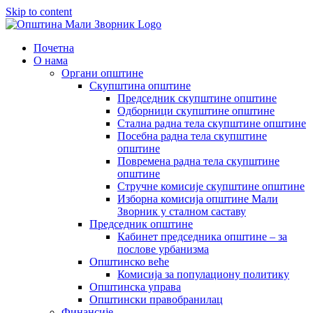
Skip to content
Почетна
О нама
Органи општине
Скупштина општине
Председник скупштине општине
Одборници скупштине општине
Стална радна тела скупштине општине
Посебна радна тела скупштине
општине
Повремена радна тела скупштине
општине
Стручне комисије скупштине општине
Изборна комисија општине Мали
Зворник у сталном саставу
Председник општине
Кабинет председника општине – за
послове урбанизма
Општинско веће
Комисија за популациону политику
Општинска управа
Општински правобранилац
Финансије