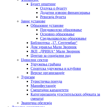
Буџет општине
Одлука о буџету
Додатни извори финансирања
Ревизија буџета
Јавне установе
Образовне установе
Предшколско образовање
Основно образовање
Средњошколско образовање
Библиотека „17. Септембар“
Дом здравља Мали Зворник
ЈКП „ДРИНА“ Мали Зворник
Центар за социјални рад
Цивилни сектор
Удружења грађана
Спортска удружења и клубови
Верске организације
Туризам
Туристичка понуда
Манифестације
Смештајни капацитети
Категоризација угоститељских објеката за
смештај
Званична обележја