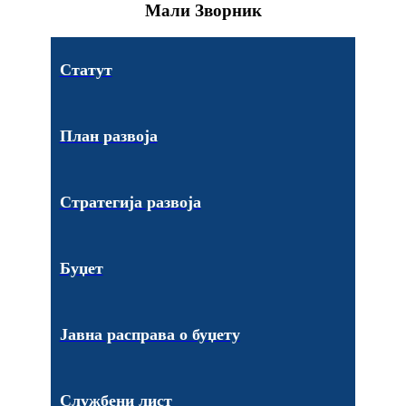
Мали Зворник
Статут
План развоја
Стратегија развоја
Буџет
Јавна расправа о буџету
Службени лист