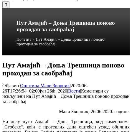
Пут Амајић – Доња Трешница поново
проходан за саобраћај
Почетна
»
Пут Амајић – Доња Трешница поново
проходан за саобраћај
Пут Амајић – Доња Трешница поново
проходан за саобраћај
Објавио
Општина Мали Зворник
|
2020-06-
26T17:26:54+02:00
јун 26th, 2020
|
Вести
|
Коментари су
искључени
на Пут Амајић – Доња Трешница поново проходан
за саобраћај
Мали Зворник, 26.06.2020. године
На делу пута Амајић – Доња Трешница, код каменолома
„Стобекс“, који је протеклих дана оштећен услед обилних