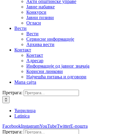
Акти општинске управе
Јавне набавке
Конкурси
Јавни позиви
Огласи
Вести
Вести
Сервисне информације
Архива вести
Контакт
Контакт
Адресар
Информације од јавног значаја
Корисни линкови
Најчешћа питања и одговори
Мапа сајта
Претрага:
Ћирилица
Latinica
Facebook
Instagram
YouTube
Twitter
Е-пошта
Претрага: