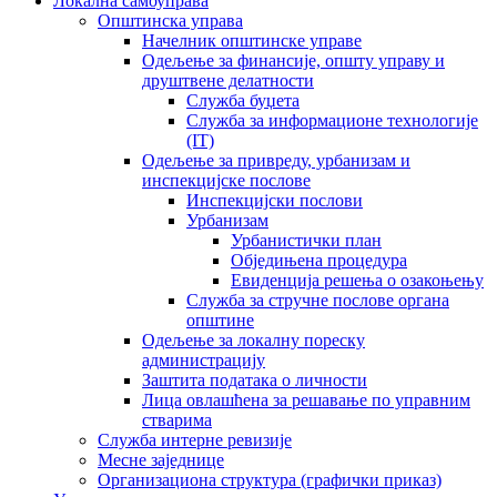
Локална самоуправа
Општинска управа
Начелник општинске управе
Одељење за финансије, општу управу и
друштвене делатности
Служба буџета
Служба за информационе технологије
(IT)
Одељење за привреду, урбанизам и
инспекцијске послове
Инспекцијски послови
Урбанизам
Урбанистички план
Обједињена процедура
Евиденција решења о озакоњењу
Служба за стручне послове органа
општине
Одељење за локалну пореску
администрацију
Заштита података о личности
Лица овлашћена за решавање по управним
стварима
Служба интерне ревизије
Месне заједнице
Организациона структура (графички приказ)