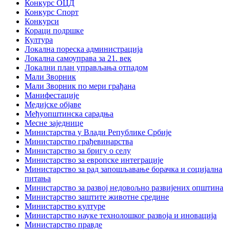
Конкурс ОЦД
Конкурс Спорт
Конкурси
Кораци подршке
Култура
Локална пореска администрација
Локална самоуправа за 21. век
Локални план управљања отпадом
Мали Зворник
Мали Зворник по мери грађана
Манифестације
Медијске објаве
Међуопштинска сарадња
Месне заједнице
Министарства у Влади Републике Србије
Министарство грађевинарства
Министарство за бригу о селу
Министарство за европске интеграције
Министарство за рад запошљавање борачка и социјална
питања
Министарство за развој недовољно развијених општина
Министарство заштите животне средине
Министарство културе
Министарство науке технолошког развоја и иновација
Министарство правде