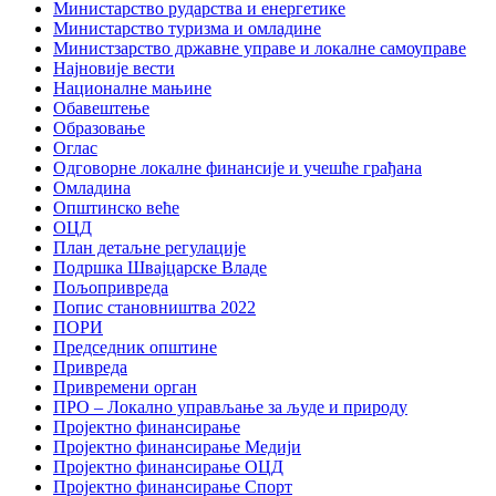
Министарство рударства и енергетике
Министарство туризма и омладине
Министзарство државне управе и локалне самоуправе
Најновије вести
Националне мањине
Обавештење
Образовање
Оглас
Одговорне локалне финансије и учешће грађана
Омладина
Општинско веће
ОЦД
План детаљне регулације
Подршка Швајцарске Владе
Пољопривреда
Попис становништва 2022
ПОРИ
Председник општине
Привреда
Привремени орган
ПРО – Локално управљање за људе и природу
Пројектно финансирање
Пројектно финансирање Медији
Пројектно финансирање ОЦД
Пројектно финансирање Спорт