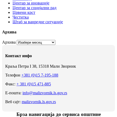
Центар за иновације
Центар за социјални рад
Црвени крст
Честитка
Штаб за ванредне ситуације
Архива
Архива
Контакт инфо
Краља Петра I 38, 15318 Мали Зворник
Телефон
+381 (0)15 7-195-188
Факс:
+ 381 (0)15 471-885
Е-пошта:
info@malizvornik.ls.gov.rs
Веб сајт:
malizvornik.ls.gov.rs
Брза навигација до сервиса општине