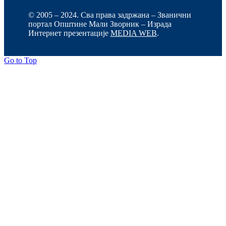
© 2005 – 2024. Сва права задржана – Званични
портал Општине Мали Зворник – Израда
Интернет презентације
MEDIA WEB
.
Go to Top