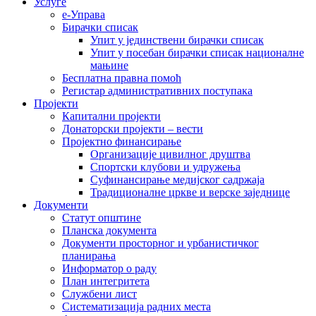
Услуге
е-Управа
Бирачки списак
Упит у јединствени бирачки списак
Упит у посебан бирачки списак националне
мањине
Бесплатна правна помоћ
Регистар административних поступака
Пројекти
Капитални пројекти
Донаторски пројекти – вести
Пројектно финансирање
Организације цивилног друштва
Спортски клубови и удружења
Суфинансирање медијског садржаја
Традиционалне цркве и верске заједнице
Документи
Статут општине
Планска документа
Документи просторног и урбанистичког
планирања
Информатор о раду
План интегритета
Службени лист
Систематизација радних места