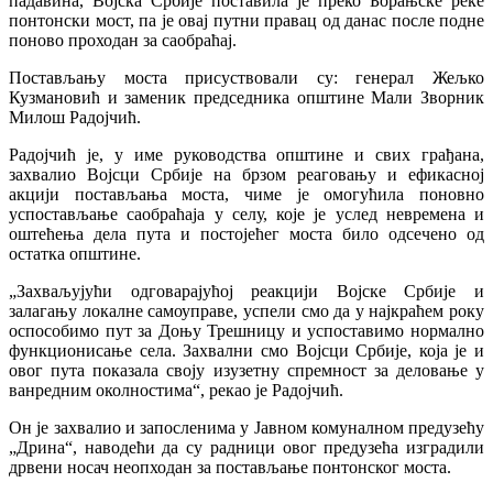
падавина, Војска Србије поставила је преко Борањске реке
понтонски мост, па је овај путни правац од данас после подне
поново проходан за саобраћај.
Постављању моста присуствовали су: генерал Жељко
Кузмановић и заменик председника општине Мали Зворник
Милош Радојчић.
Радојчић је, у име руководства општине и свих грађана,
захвалио Војсци Србије на брзом реаговању и ефикасној
акцији постављања моста, чиме је омогућила поновно
успостављање саобраћаја у селу, које је услед невремена и
оштећења дела пута и постојећег моста било одсечено од
остатка општине.
„Захваљујући одговарајућој реакцији Војске Србије и
залагању локалне самоуправе, успели смо да у најкраћем року
оспособимо пут за Доњу Трешницу и успоставимо нормално
функционисање села. Захвални смо Војсци Србије, која је и
овог пута показала своју изузетну спремност за деловање у
ванредним околностима“, рекао је Радојчић.
Он је захвалио и запосленима у Јавном комуналном предузећу
„Дрина“, наводећи да су радници овог предузећа изградили
дрвени носач неопходан за постављање понтонског моста.