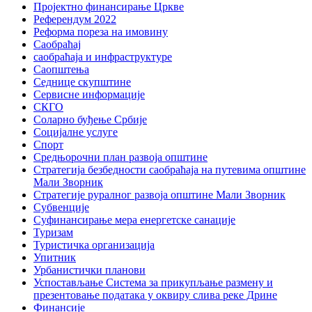
Пројектно финансирање Цркве
Референдум 2022
Реформа пореза на имовину
Саобраћај
саобраћаја и инфраструктуре
Саопштења
Седнице скупштине
Сервисне информације
СКГО
Соларно буђење Србије
Социјалне услуге
Спорт
Средњорочни план развоја општине
Стратегија безбедности саобраћаја на путевима општине
Мали Зворник
Стратегије руралног развоја општине Мали Зворник
Субвенције
Суфинансирање мера енергетске санације
Туризам
Туристичка организација
Упитник
Урбанистички планови
Успостављање Система за прикупљање размену и
презентовање података у оквиру слива реке Дрине
Финансије