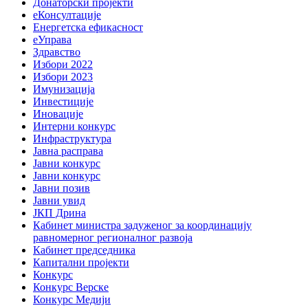
Донаторски пројекти
еКонсултације
Енергетска ефикасност
еУправа
Здравство
Избори 2022
Избори 2023
Имунизација
Инвестиције
Иновације
Интерни конкурс
Инфраструктура
Јавна расправа
Јавни конкурс
Јавни конкурс
Јавни позив
Јавни увид
ЈКП Дрина
Кабинет министра задуженог за координацију
равномерног регионалног развоја
Кабинет председника
Капитални пројекти
Конкурс
Конкурс Верске
Конкурс Медији