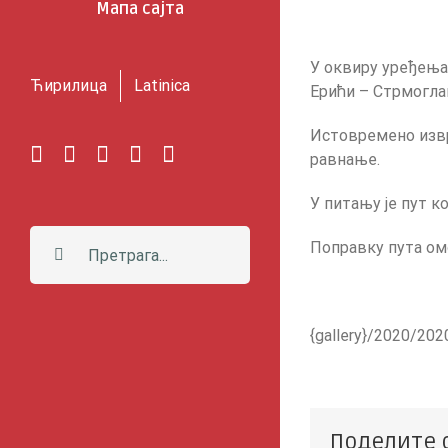
Мапа сајта
У оквиру уређења
Ћирилица
Latinica
Ерићи – Стрмогла
Истовремено извр
Facebook
Instagram
YouTube
Twitter
Е-
равнање.
пошта
У питању је пут ко
Претрага:
Поправку пута ом
{gallery}/2020/202
Поделите 