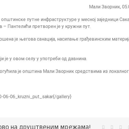
месној
Мали Зворник, 05.
заједници
Сакар
општина
 општинске путне инфраструктуре у месној заједници Сака
уредила
в – Пантелићи претворен је у кружни пут.
кружни
пут
шена је његова санација, насипање грађевинским материј
ји је у овом селу у употреби од давнина.
огућила је општина Мали Зворник средствима из локалног
0-06-06_kruzni_put_sakar{/gallery}
ово на друштвеним мрежама!
Facebook
Twitter
Lin