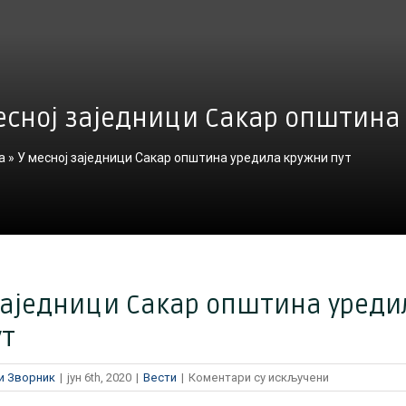
есној заједници Сакар општина
а
»
У месној заједници Сакар општина уредила кружни пут
 заједници Сакар општина уреди
ут
на
и Зворник
|
јун 6th, 2020
|
Вести
|
Коментари су искључени
У