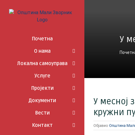
Skip
to
content
У м
Почетна
О нама
Почетн
Локална самоуправа
Услуге
Пројекти
У месној
Документи
кружни п
Вести
Контакт
Објавио
Општина Мал