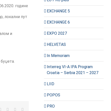
06.2020. године
EXCHANGE 5
р, локални пут
EXCHANGE 6
EXPO 2027
алом и
HELVETAS
In Memoriam
 буџета.
Interreg VI-A IPA Program
Croatia – Serbia 2021 – 2027
LIID
POPOS
PRO
kedIn
WhatsApp
Pinterest
Vk
Е-