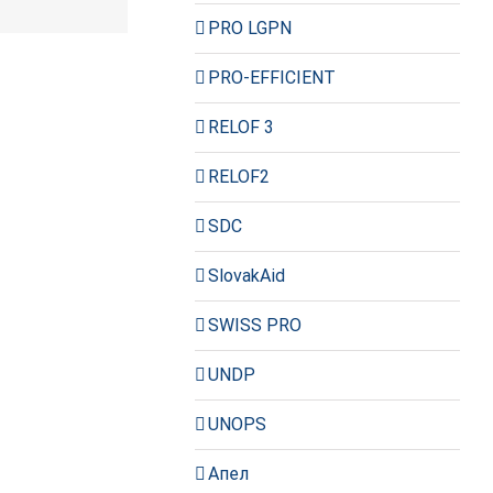
пошта
PRO LGPN
PRO-EFFICIENT
RELOF 3
RELOF2
SDC
SlovakAid
SWISS PRO
UNDP
UNOPS
Апел