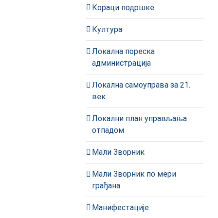
Кораци подршке
Култура
Локална пореска
администрација
Локална самоуправа за 21.
век
Локални план управљања
отпадом
Мали Зворник
Мали Зворник по мери
грађана
Манифестације