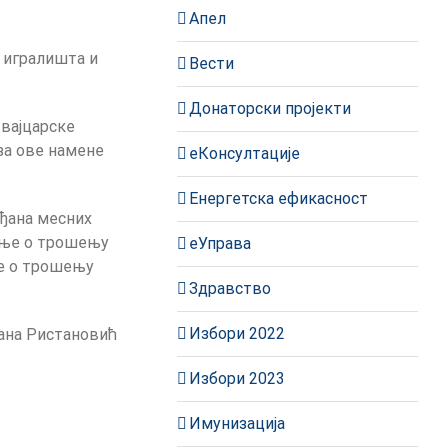
Апел
, игралишта и
Вести
Донаторски пројекти
вајцарске
 за ове намене
еКонсултације
Енергетска ефикасност
ађана месних
вање о трошењу
еУправа
не о трошењу
Здравство
Избори 2022
на Ристановић
Избори 2023
Имунизација