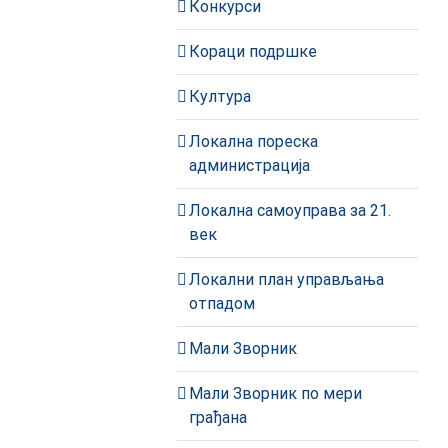
Конкурси
Кораци подршке
Култура
Локална пореска
администрација
Локална самоуправа за 21.
век
Локални план управљања
отпадом
Мали Зворник
Мали Зворник по мери
грађана