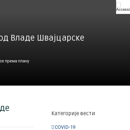
од Владе Швајцарске
се према плану
аде
Категорије вести
COVID-19