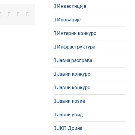
Инвестиције
kedIn
WhatsApp
Pinterest
Vk
Е-
пошта
Иновације
Интерни конкурс
Инфраструктура
Јавна расправа
Јавни конкурс
Јавни конкурс
Јавни позив
Јавни увид
ЈКП Дрина