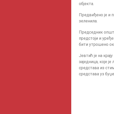
објекта.
Предвиђено је и 
зеленила.
Председник општи
предстоји и уређе
бити утрошено ок
Јевтић је на крај
заједница, које 
средстава из сти
средстава уз буџе