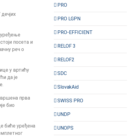
PRO
 дечјих
PRO LGPN
PRO-EFFICIENT
о уређење
стоји посета и
RELOF 3
ачну реч о
RELOF2
ице у вртићу
SDC
ћи да је
е.
SlovakAid
завршена прва
SWISS PRO
ије био
UNDP
це биће уређена
UNOPS
комплетног