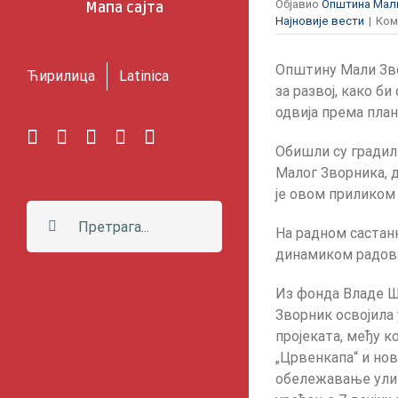
Објавио
Општина Мал
Мапа сајта
Најновије вести
|
Ком
Општину Мали Зво
Ћирилица
Latinica
за развој, како б
одвија према план
Facebook
Instagram
YouTube
Twitter
Е-
Обишли су градил
пошта
Малог Зворника, 
је овом приликом 
Претрага:
На радном састан
динамиком радов
Из фонда Владе Шв
Зворник освојила
пројеката, међу 
„Црвенкапа“ и но
обележавање улица