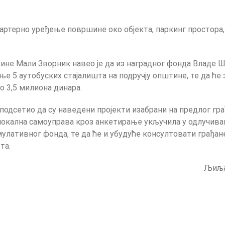
партерно уређење површине око објекта, паркинг простора
не Мали Зворник навео је да из наградног фонда Владе Ш
ње 5 аутобуских стајалишта на подручју општине, те да ће
о 3,5 милиона динара.
у подсетио да су наведени пројекти изабрани на предлог гр
је локална самоуправа кроз анкетирање укључила у одлучи
мулативног фонда, те да ће и убудуће консултовати грађа
та.
Љиља