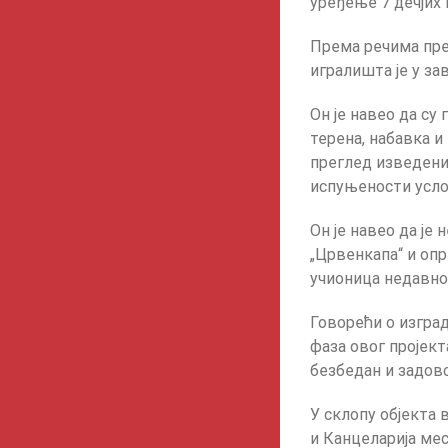
уређење 7 дечјих
Према речима пре
игралишта је у за
Он је навео да су
терена, набавка и
преглед изведених
испуњености усло
Он је навео да ј
„Црвенкапа“ и опр
учионица недавно
Говорећи о изгра
фаза овог пројект
безбедан и задов
У склопу објекта 
и Канцеларија ме