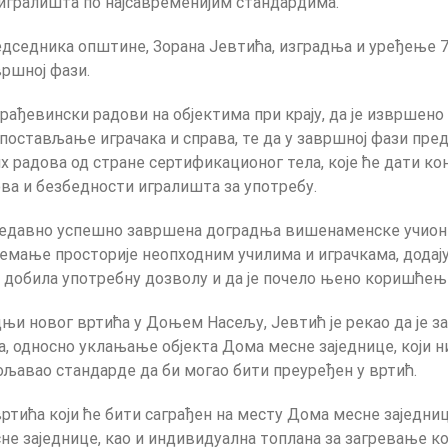
 игралишта по најсавременијим стандардима.
дседника општине, Зорана Јевтића, изградња и уређење 7
вршној фази.
 грађевински радови на објектима при крају, да је извршен
 постављање играчака и справа, те да у завршној фази пред
 радова од стране сертификационог тела, које ће дати кон
ва и безбедности игралишта за употребу.
е недавно успешно завршена доградња вишенаменске учион
емање просторије неопходним училима и играчкама, додају
 добила употребну дозволу и да је почело њено коришћењ
дњи новог вртића у Доњем Насељу, Јевтић је рекао да је 
а, односно уклањање објекта Дома месне заједнице, који н
ољавао стандарде да би могао бити преуређен у вртић.
вртића који ће бити саграђен на месту Дома месне заједни
сне заједнице, као и индивидуална топлана за загревање 