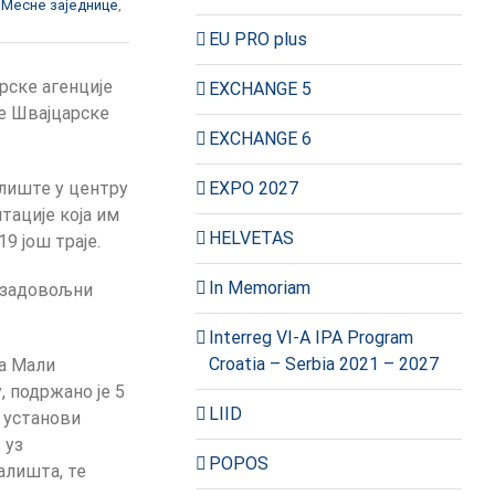
,
Месне заједнице
,
EU PRO plus
рске агенције
EXCHANGE 5
де Швајцарске
EXCHANGE 6
EXPO 2027
алиште у центру
тације која им
HELVETAS
9 још траје.
In Memoriam
у задовољни
Interreg VI-A IPA Program
Croatia – Serbia 2021 – 2027
на Мали
 подржано је 5
LIID
 установи
 уз
POPOS
алишта, те