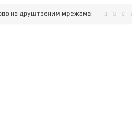
ово на друштвеним мрежама!
Facebook
Twitter
Lin