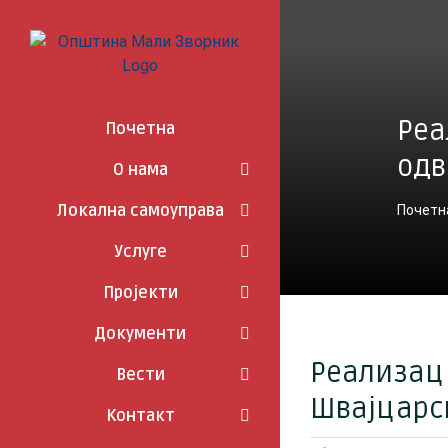
Skip
to
content
Реа
Почетна
одв
О нама
Локална самоуправа
Почетн
Услуге
Пројекти
Документи
Реализац
Вести
Швајцарск
Контакт