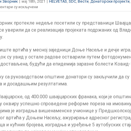
и Зворник
|
мај 18th, 2021
|
HELVETAS
,
SDC
,
Вести
,
Донаторски пројекти
на
ентари су искључени
Реализација
пројеката
рник протекле недеље посетили су представници Швајца
подржаних
од
и се уверили да се реализација пројеката подржаних од Вла
Владе
у.
Швајцарске
одвија
иште вртића у месној заједници Доње Насеље и дечје игр
се
док су увид у остале радове остварили путем фотодокумен
према
плану
достављена, будући да епидемија заразне болести Ковид-1
ку са руководством општине донатори су закључили да с
а и досадашњим резултатима.
ајцарске, од 400.000 швајцарских франака, који је општи
 у оквиру успешно спроведене реформе пореза на имовину,
којима је изградња вишенаменске учионице у Предшколској
вог вртића у Доњем Насељу, ажурирање адресног регистра,
 и кућних бројева, изградња и уређење 5 аутобуских стај