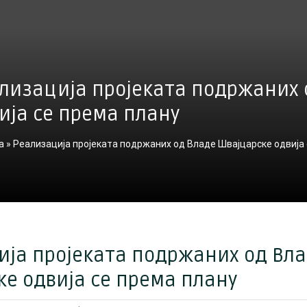
лизација пројеката подржаних 
ија се према плану
а
»
Реализација пројеката подржаних од Владе Швајцарске одвија 
ија пројеката подржаних од Вл
е одвија се према плану