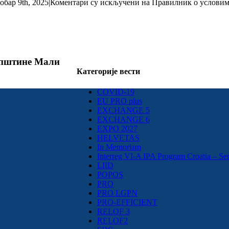
обар 9th, 2025
|
Коментари су искључени
на Правилник о условима
 општине Мали
Категорије вести
COVID-19
EU PRO plus
EXCHANGE 5
EXCHANGE 6
EXPO 2027
HELVETAS
In Memoriam
Interreg VI-A IPA Program Croatia – Se
LIID
POPOS
PRO
PRO LGPN
PRO-EFFICIENT
RELOF 3
RELOF2