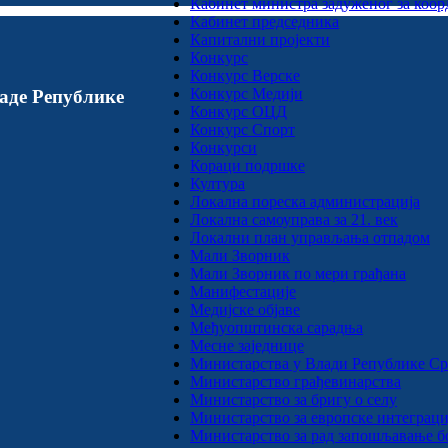
Кабинет министра задуженог за коор
Кабинет председника
Капитални пројекти
Конкурс
Конкурс Верске
Конкурс Медији
аде Републике
Конкурс ОЦД
Конкурс Спорт
Конкурси
Кораци подршке
Култура
Локална пореска администрација
Локална самоуправа за 21. век
Локални план управљања отпадом
Мали Зворник
Мали Зворник по мери грађана
Манифестације
Медијске објаве
Међуопштинска сарадња
Месне заједнице
Министарства у Влади Републике Ср
Министарство грађевинарства
Министарство за бригу о селу
Министарство за европске интеграци
Министарство за рад запошљавање бо