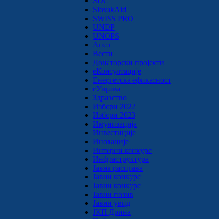
SDC
SlovakAid
SWISS PRO
UNDP
UNOPS
Апел
Вести
Донаторски пројекти
еКонсултације
Енергетска ефикасност
еУправа
Здравство
Избори 2022
Избори 2023
Имунизација
Инвестиције
Иновације
Интерни конкурс
Инфраструктура
Јавна расправа
Јавни конкурс
Јавни конкурс
Јавни позив
Јавни увид
ЈКП Дрина