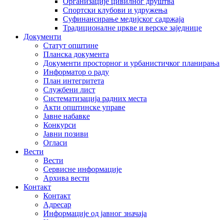
Организације цивилног друштва
Спортски клубови и удружења
Суфинансирање медијског садржаја
Традиционалне цркве и верске заједнице
Документи
Статут општине
Планска документа
Документи просторног и урбанистичког планирања
Информатор о раду
План интегритета
Службени лист
Систематизација радних места
Акти општинске управе
Јавне набавке
Конкурси
Јавни позиви
Огласи
Вести
Вести
Сервисне информације
Архива вести
Контакт
Контакт
Адресар
Информације од јавног значаја