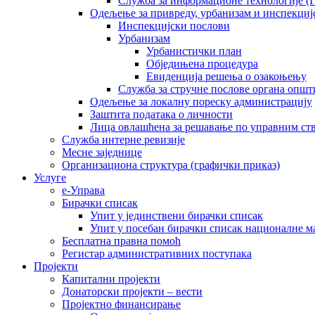
Служба за информационе технологије (I
Одељење за привреду, урбанизам и инспекциј
Инспекцијски послови
Урбанизам
Урбанистички план
Обједињена процедура
Евиденција решења о озакоњењу
Служба за стручне послове органа општ
Одељење за локалну пореску администрацију
Заштита података о личности
Лица овлашћена за решавање по управним ст
Служба интерне ревизије
Месне заједнице
Организациона структура (графички приказ)
Услуге
е-Управа
Бирачки списак
Упит у јединствени бирачки списак
Упит у посебан бирачки списак националне 
Бесплатна правна помоћ
Регистар административних поступака
Пројекти
Капитални пројекти
Донаторски пројекти – вести
Пројектно финансирање