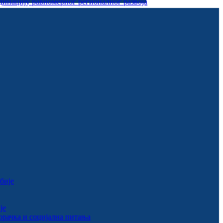
динацију равномерног регионалног развоја
бије
је
рачка и социјална питања