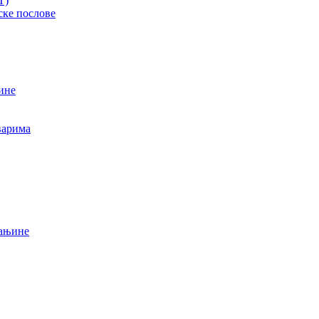
T)
ске послове
ине
варима
мањине