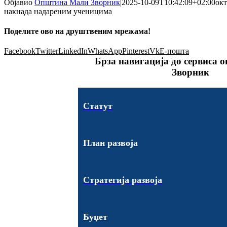
Објавио
Општина Мали Зворник
|
2025-10-09T10:42:09+02:00
окт
накнада надареним ученицима
Поделите ово на друштвеним мрежама!
Facebook
Twitter
LinkedIn
WhatsApp
Pinterest
Vk
Е-пошта
Брза навигација до сервиса
Зворник
Статут
План развоја
Стратегија развоја
Буџет