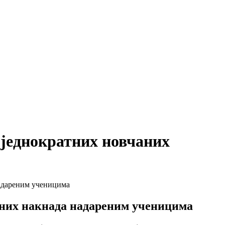
 једнократних новчаних
надареним ученицима
аних накнада надареним ученицима