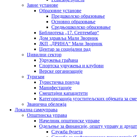
Јавне установе
Образовне установе
Предшколско образовање
Основно образовање
Средњошколско образовање
Библиотека „17. Септембар“
Дом здравља Мали Зворник
ЈКП „ДРИНА“ Мали Зворник
Центар за социјални рад
Цивилни сектор
Удружења грађана
Спортска удружења и клубови
Верске организације
Туризам
Туристичка понуда
Манифестације
Смештајни капацитети
Категоризација угоститељских објеката за сме
Званична обележја
Локална самоуправа
Општинска управа
Начелник општинске управе
Одељење за финансије, општу управу и друшт
Служба буџета