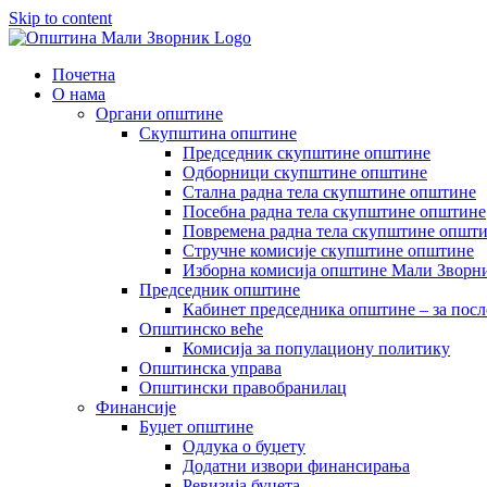
Skip to content
Почетна
О нама
Органи општине
Скупштина општине
Председник скупштине општине
Одборници скупштине општине
Стална радна тела скупштине општине
Посебна радна тела скупштине општине
Повремена радна тела скупштине општ
Стручне комисије скупштине општине
Изборна комисија општине Мали Зворни
Председник општине
Кабинет председника општине – за посл
Општинско веће
Комисија за популациону политику
Општинска управа
Општински правобранилац
Финансије
Буџет општине
Одлука о буџету
Додатни извори финансирања
Ревизија буџета