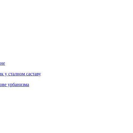
ине
к у сталном саставу
ове урбанизма