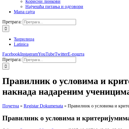
Корисни линкови
Најчешћа питања и одговори
Мапа сајта
Претрага:
Ћирилица
Latinica
Facebook
Instagram
YouTube
Twitter
Е-пошта
Претрага:
Правилник о условима и крит
накнада надареним ученицим
Почетна
»
Registar Dokumenata
»
Правилник о условима и крите
Правилник о условима и критеријумима