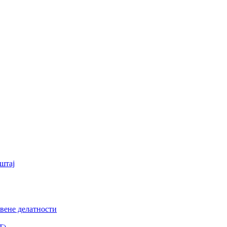
штај
вене делатности