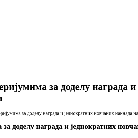
еријумима за доделу награда и
а
ријумима за доделу награда и једнократних новчаних накнада 
 за доделу награда и једнократних новч