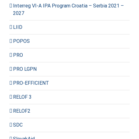
Interreg VI-A IPA Program Croatia – Serbia 2021 –
2027
LIID
POPOS
PRO
PRO LGPN
PRO-EFFICIENT
RELOF 3
RELOF2
SDC
SlovakAid