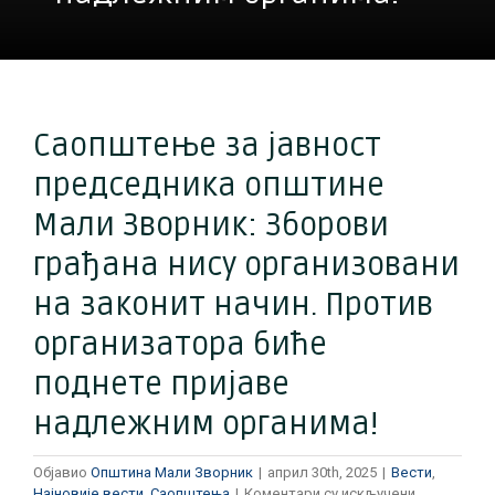
Саопштење за јавност
председника општине
Мали Зворник: Зборови
грађана нису организовани
на законит начин. Против
организатора биће
поднете пријаве
надлежним органима!
Објавио
Општина Мали Зворник
|
април 30th, 2025
|
Вести
,
на
Најновије вести
,
Саопштења
|
Коментари су искључени