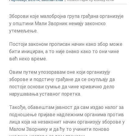
Саопштење
за
Зборови које малобројна група грађана организује
јавност
председни
у општини Мали Зворник немају законско
општине
утемељење.
Мали
Зворник:
Постоји законом прописан начин како збор може
Зборови
бити инициран, а то није онако како то они чине
грађана
нису
већ неко време.
организова
на
Овим путем упозоравам оне који организују
законит
зборове и подстичу грађане да се окупљају да
начин.
Против
постоје основи сумње да чине кривично дело
организато
нарушавања уставног поретка.
биће
поднете
Такође, обавештам јавност да сам издао налог за
пријаве
подношење пријаве надлежним органима против
надлежним
органима!
лица која на незаконит начин организују зборове у
Малом Зворнику и да ћу то учинити поново