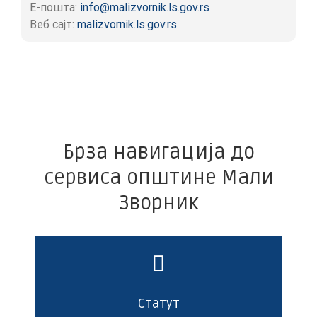
Е-пошта:
info@malizvornik.ls.gov.rs
Веб сајт:
malizvornik.ls.gov.rs
Брза навигација до
сервиса општине Мали
Зворник
Статут