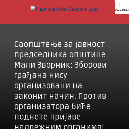
Skip
to
content
Саопштење за јавност
председника општине
Мали Зворник: Зборови
грађана нису
организовани на
законит начин. Против
организатора биће
поднете пријаве
надлежним органима!