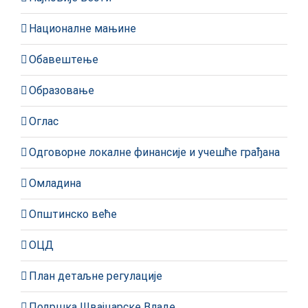
Националне мањине
Обавештење
Образовање
Оглас
Одговорне локалне финансије и учешће грађана
Омладина
Општинско веће
ОЦД
План детаљне регулације
Подршка Швајцарске Владе