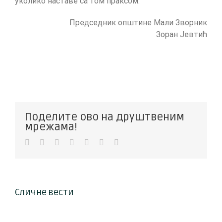
уколико наставе са том праксом.
Председник општине Мали Зворник
Зоран Јевтић
Поделите ово на друштвеним
мрежама!
Facebook
Twitter
LinkedIn
WhatsApp
Pinterest
Vk
Е-
пошта
Сличне вести