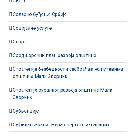
СКГО
Соларно буђење Србије
Социјалне услуге
Спорт
Средњорочни план развоја општине
Стратегија безбедности саобраћаја на путевима
општине Мали Зворник
Стратегије руралног развоја општине Мали
Зворник
Субвенције
Суфинансирање мера енергетске санације