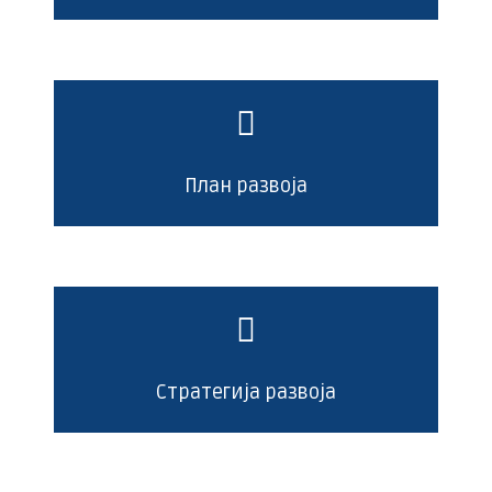
План развоја
Стратегија развоја