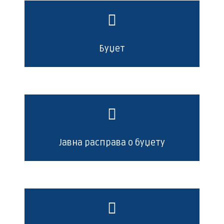
Буџет
Јавна расправа о буџету