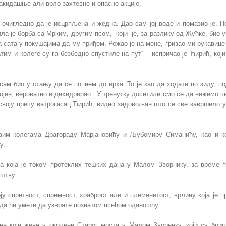
вакидашње али врло захтевне и опасне акције.
очигледно да је исцрпљена и жедна. Дао сам јој воде и помазио је. П
дила је борба са Мрким, другим псом, који је, за разлику од Жућке, био 
ва сата у покушајима да му приђем. Режао је на мене, гризао ми рукавице
атим и колеге су га безбедно спустиле на пут“ – испричао је Ћирић, који
сам био у стању да се попнем до врха. То је као да ходате по зиду, п
нојен, вероватно и дехидрирао. У тренутку досетили смо се да вежемо ч
 своју причу ватрогасац Ћирић, видно задовољан што се све завршило 
овим колегама Драгораду Марјановићу и Љубомиру Симанићу, као и к
у.
па која је током протеклих тешких дана у Малом Зворнику, за време 
штву.
у спретност, спремност, храброст али и племенитост, врлину која је 
 да ће умети да узврате познатом псећом оданошћу.
на који живе у околини Старог моста у Малом Зворнику, који су бри