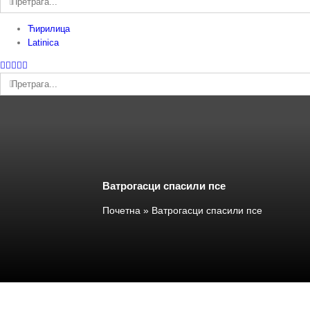
Ћирилица
Latinica
Facebook
Instagram
YouTube
Twitter
Е-
пошта
Претрага:
Ватрогасци спасили псе
Почетна
»
Ватрогасци спасили псе