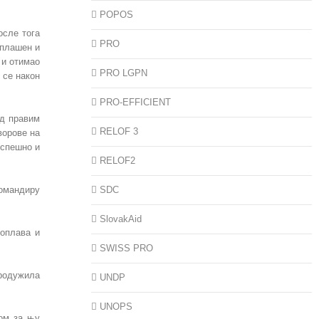
POPOS
осле тога
PRO
уплашен и
 и отимао
PRO LGPN
 се након
PRO-EFFICIENT
од правим
RELOF 3
ворове на
успешно и
RELOF2
SDC
омандиру
SlovakAid
поплава и
SWISS PRO
продужила
UNDP
UNOPS
гом за њу