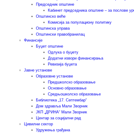
Председник општине
Кабинет председника општине – за послове у
Општинско веће
Комисија за популациону политику
Општинска управа
Општински правобранилац
Финансије
Буџет општине
Одлука о буџету
Додатни извори финансирања
Ревизија буџета
Јавне установе
Образовне установе
Предшколско образовање
Основно образовање
Средњошколско образовање
Библиотека „17. Септембар“
Дом здравља Мали Зворник
ЈКП „ДРИНА“ Мали Зворник
Центар за социјални рад
Цивилни сектор
Удружења грађана