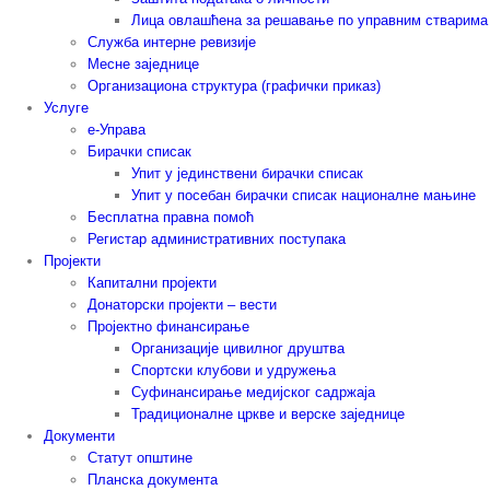
Лица овлашћена за решавање по управним стварима
Служба интерне ревизије
Месне заједнице
Организациона структура (графички приказ)
Услуге
е-Управа
Бирачки списак
Упит у јединствени бирачки списак
Упит у посебан бирачки списак националне мањине
Бесплатна правна помоћ
Регистар административних поступака
Пројекти
Капитални пројекти
Донаторски пројекти – вести
Пројектно финансирање
Организације цивилног друштва
Спортски клубови и удружења
Суфинансирање медијског садржаја
Традиционалне цркве и верске заједнице
Документи
Статут општине
Планска документа