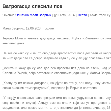
Ватрогасци спасили псе
Објавио
Општина Мали Зворник
|
јун 12th, 2014
|
Вести
|
Коментари су
Мали Зворник, 12.06.2014. године
Теријер Мрки и његова другарица мешанац Жућка избављени су јуче
неколико дана.
Не зна се како су и зашто ово двоје враголастих паса доспели на непр
за њих двоје све се добро завршило када су се у акцију спасавања у
„Мештани кажу да су ова два пса провели пет дана на стени, кад је
Славиша Ћирић, вођа ватрогасно спасилачке јединице у Малом Зворнику
„Храну су им некако дотурали, бацајући на стену, али воду нису могли
овако високим температурама“, испричао је Ћирић и наставио:
„У акцију спасавања паса кренули смо на позив удружења за заштиту
овај необични случај. Акцију смо започели који минут пре девет 
мердевина, али нисмо могли, што је значило да је стена виша од 1