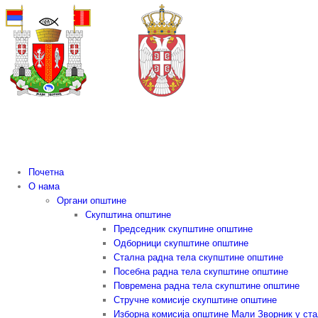
Skip
to
content
Почетна
О нама
Органи општине
Скупштина општине
Председник скупштине општине
Одборници скупштине општине
Стална радна тела скупштине општине
Посебна радна тела скупштине општине
Повремена радна тела скупштине општине
Стручне комисије скупштине општине
Изборна комисија општине Мали Зворник у ст