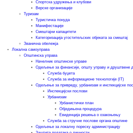
Спортска удружења и клубови
Верске организације
Туризам
Туристичка понуда
Манифестације
Смештајни капацитети
Категоризација угоститељских објеката за смештај
Званична обележја
Локална самоуправа
Општинска управа
Начелник општинске управе
Одељење за финансије, општу управу и друштвене 
Служба буџета
Служба за информационе технологије (IT)
Одељење за привреду, урбанизам и инспекцијске по
Инспекцијски послови
Урбанизам
Урбанистички план
Обједињена процедура
Евиденција решења о озакоњењу
Служба за стручне послове органа општине
Одељење за локалну пореску администрацију
Заштита података о личности