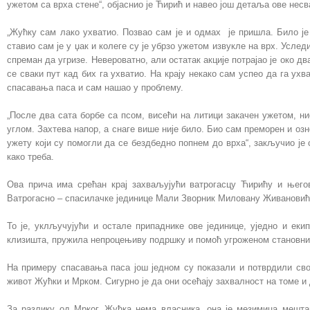
ужетом са врха стене“, објаснио је Ћирић и навео још детаља ове нес
„Жућку сам лако ухватио. Позвао сам је и одмах је пришла. Било је 
ставио сам је у џак и колеге су је убрзо ужетом извукле на врх. Усле
спреман да угризе. Невероватно, али остатак акције потрајао је око д
се сваки пут кад бих га ухватио. На крају некако сам успео да га ухв
спасавања паса и сам нашао у проблему.
„После два сата борбе са псом, висећи на литици закачен ужетом, ни
углом. Захтева напор, а снаге више није било. Био сам преморен и оз
ужету који су помогли да се бездбедно попнем до врха“, закључио је
како треба.
Ова прича има срећан крај захваљујући ватрогасцу Ћирићу и њег
Ватрогасно – спасилачке јединице Мали Зворник Миловану Живановић
То је, уклључујући и остале припаднике ове јединице, уједно и еки
клизишта, пружила непроцењиву подршку и помоћ угроженом становни
На примеру спасавања паса још једном су показали и потврдили свој
живот Жућки и Мрком. Сигурно је да они осећају захвалност на томе и
За разлику од Мрког, Жућка нема власника, она је мезимица мешта