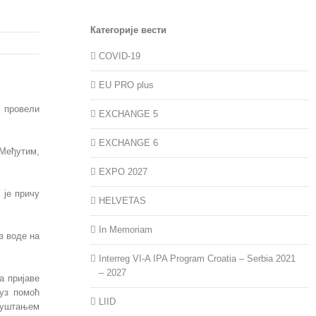
Категорије вести
COVID-19
EU PRO plus
у провели
EXCHANGE 5
EXCHANGE 6
 Међутим,
EXPO 2027
 је причу
HELVETAS
In Memoriam
з воде на
Interreg VI-A IPA Program Croatia – Serbia 2021
– 2027
а пријаве
 уз помоћ
LIID
спуштањем