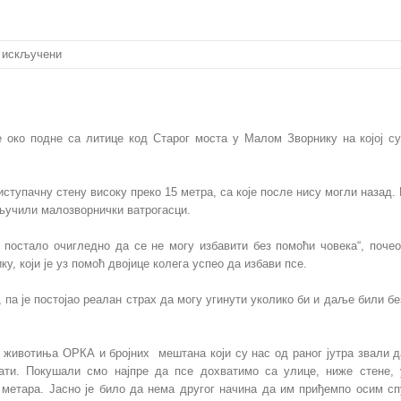
на
 искључени
Ватрогасци
спасили
псе
 око подне са литице код Старог моста у Малом Зворнику на којој с
иступачну стену високу преко 15 метра, са које после нису могли назад.
кључили малозворнички ватрогасци.
 постало очигледно да се не могу избавити без помоћи човека“, почео
, који је уз помоћ двојице колега успео да избави псе.
, па је постојао реалан страх да могу угинути уколико би и даље били бе
 животиња ОРКА и бројних мештана који су нас од раног јутра звали д
сати. Покушали смо најпре да псе дохватимо са улице, ниже стене,
5 метара. Јасно је било да нема другог начина да им приђемпо осим 