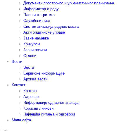
Документи просторног и урбанистичког планирања
Информатор о раду
План интегритета
Службени лист
Систематизација радних места
Акти општинске управе
Јавне набавке
Конкурси
Јавни позиви
Огласи
Вести
Вести
Сервисне информације
Архива вести
Контакт
Контакт
Адресар
Информације од јавног значаја
Корисни линкови
Најчешћа питања и одговори
Мапа сајта
Претрага: