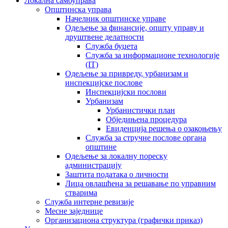
Локална самоуправа
Општинска управа
Начелник општинске управе
Одељење за финансије, општу управу и
друштвене делатности
Служба буџета
Служба за информационе технологије
(IT)
Одељење за привреду, урбанизам и
инспекцијске послове
Инспекцијски послови
Урбанизам
Урбанистички план
Обједињена процедура
Евиденција решења о озакоњењу
Служба за стручне послове органа
општине
Одељење за локалну пореску
администрацију
Заштита података о личности
Лица овлашћена за решавање по управним
стварима
Служба интерне ревизије
Месне заједнице
Организациона структура (графички приказ)