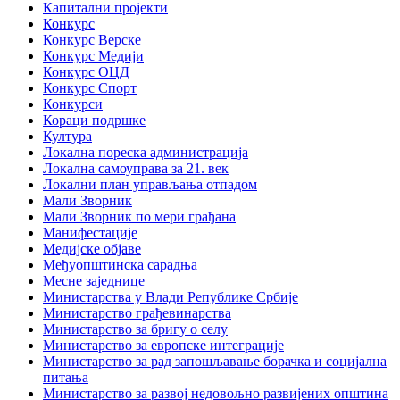
Капитални пројекти
Конкурс
Конкурс Верске
Конкурс Медији
Конкурс ОЦД
Конкурс Спорт
Конкурси
Кораци подршке
Култура
Локална пореска администрација
Локална самоуправа за 21. век
Локални план управљања отпадом
Мали Зворник
Мали Зворник по мери грађана
Манифестације
Медијске објаве
Међуопштинска сарадња
Месне заједнице
Министарства у Влади Републике Србије
Министарство грађевинарства
Министарство за бригу о селу
Министарство за европске интеграције
Министарство за рад запошљавање борачка и социјална
питања
Министарство за развој недовољно развијених општина