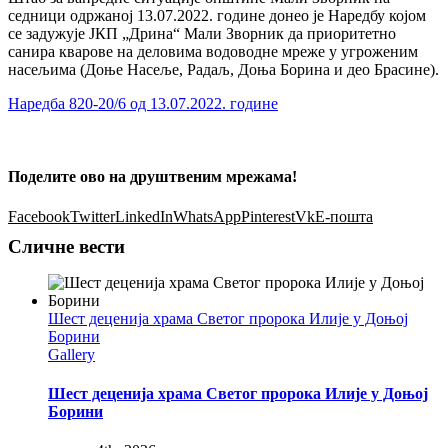
седници одржаној 13.07.2022. године донео је Наредбу којом
се задужује ЈКП „Дрина“ Мали Зворник да приоритетно
санира кварове на деловима водоводне мреже у угроженим
насељима (Доње Насеље, Радаљ, Доња Борина и део Брасине).
Наредба 820-20/6 од 13.07.2022. године
Поделите ово на друштвеним мрежама!
Facebook
Twitter
LinkedIn
WhatsApp
Pinterest
Vk
Е-пошта
Сличне вести
Шест деценија храма Светог пророка Илије у Доњој
Борини
Gallery
Шест деценија храма Светог пророка Илије у Доњој
Борини