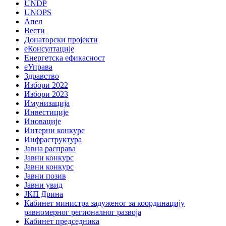
UNDP
UNOPS
Апел
Вести
Донаторски пројекти
еКонсултације
Енергетска ефикасност
еУправа
Здравство
Избори 2022
Избори 2023
Имунизација
Инвестиције
Иновације
Интерни конкурс
Инфраструктура
Јавна расправа
Јавни конкурс
Јавни конкурс
Јавни позив
Јавни увид
ЈКП Дрина
Кабинет министра задуженог за координацију
равномерног регионалног развоја
Кабинет председника