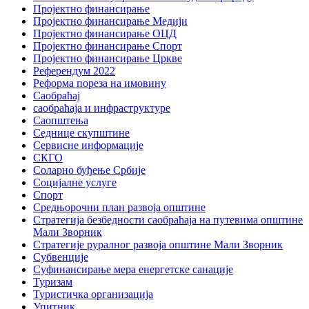
Пројектно финансирање
Пројектно финансирање Медији
Пројектно финансирање ОЦД
Пројектно финансирање Спорт
Пројектно финансирање Цркве
Референдум 2022
Реформа пореза на имовину
Саобраћај
саобраћаја и инфраструктуре
Саопштења
Седнице скупштине
Сервисне информације
СКГО
Соларно буђење Србије
Социјалне услуге
Спорт
Средњорочни план развоја општине
Стратегија безбедности саобраћаја на путевима општине
Мали Зворник
Стратегије руралног развоја општине Мали Зворник
Субвенције
Суфинансирање мера енергетске санације
Туризам
Туристичка организација
Упитник