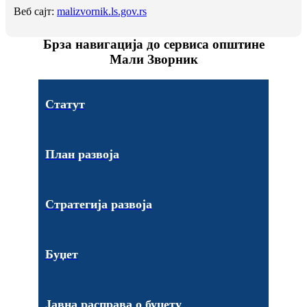
Веб сајт:
malizvornik.ls.gov.rs
Брза навигација до сервиса општине
Мали Зворник
Статут
План развоја
Стратегија развоја
Буџет
Јавна расправа о буџету