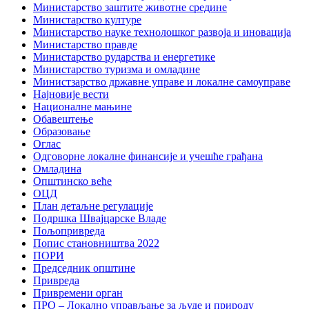
Министарство заштите животне средине
Министарство културе
Министарство науке технолошког развоја и иновација
Министарство правде
Министарство рударства и енергетике
Министарство туризма и омладине
Министзарство државне управе и локалне самоуправе
Најновије вести
Националне мањине
Обавештење
Образовање
Оглас
Одговорне локалне финансије и учешће грађана
Омладина
Општинско веће
ОЦД
План детаљне регулације
Подршка Швајцарске Владе
Пољопривреда
Попис становништва 2022
ПОРИ
Председник општине
Привреда
Привремени орган
ПРО – Локално управљање за људе и природу