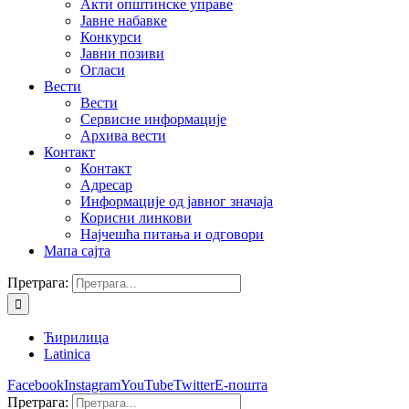
Акти општинске управе
Јавне набавке
Конкурси
Јавни позиви
Огласи
Вести
Вести
Сервисне информације
Архива вести
Контакт
Контакт
Адресар
Информације од јавног значаја
Корисни линкови
Најчешћа питања и одговори
Мапа сајта
Претрага:
Ћирилица
Latinica
Facebook
Instagram
YouTube
Twitter
Е-пошта
Претрага: