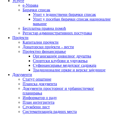
Услуге
е-Управа
Бирачки списак
Упит у јединствени бирачки списак
Упит у посебан бирачки списак националне
мањине
Бесплатна правна помоћ
Регистар административних поступака
Пројекти
Капитални пројекти
Донаторски пројекти – вести
Пројектно финансирање
Организације цивилног друштва
Спортски клубови и удружења
Суфинансирање медијског садржаја
Традиционалне цркве и верске заједнице
Документи
Статут општине
Планска документа
Документи просторног и урбанистичког
планирања
Информатор о раду
План интегритета
Службени лист
Систематизација радних места