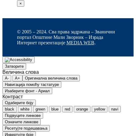
×
© 2005 – 2024. Сва права задржана – Званични
портал Општине Мали Зворник – Израда
Интернет презентације
MEDIA WEB
.
Затворите
Величина слова
A-
A+
Оригинална величина слова
Навигација помоћу тастатуре
Изаберите фонт - Ариал
Контраст
Одаберите боју
black
white
green
blue
red
orange
yellow
navi
Подвуците линкове
Означите линкове
Ресетујте подешавања
Инвертујте боје