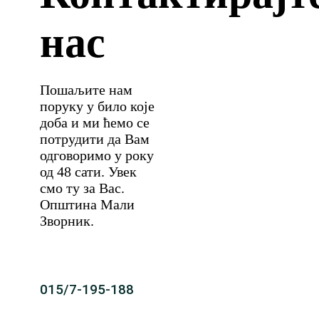
нас
Пошаљите нам
поруку у било које
доба и ми ћемо се
потрудити да Вам
одговоримо у року
од 48 сати. Увек
смо ту за Вас.
Општина Мали
Зворник.
015/7-195-188