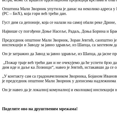
Општина Мали Зворник упутила је данас на неколико адреса у 
(РС – БиХ), која гори већ трећи дан.
Густ дим са депоније, која се налази на самој обали реке Дрин
Највише су погођени Доње Насеље, Радаљ, Доња Борина и Бра
Председник општине Мали Зворник, Зоран Јевтић, саопштио је 
инспекцији и Заводу за јавно здравље, из Шапца, са захтевом 
Он је затражио да Завод за јавно здравље, из Шапца, да јасне п
„Пожар траје већ трећи дан и не очекујемо да ће успети брзо д
дим иде и даље ка Лозници“, навео је Јевтић, истакавши да се 
„У контакту сам са градоначелником Зворника, Бојаном Ивановић
је председник општине Мали Зворник у дописима надлежнима 
Он је навео да је локалној комуналној и еколошкој инспекцији 
Поделите ово на друштвеним мрежама!