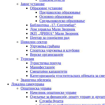
Јавне установе
Образовне установе
Предшколско образовање
Основно образовање
Средњошколско образовање
Библиотека „17. Септембар“
Дом здравља Мали Зворник
ЈКП „ДРИНА“ Мали Зворник
Центар за социјални рад
Цивилни сектор
Удружења грађана
Спортска удружења и клубови
Верске организације
Туризам
Туристичка понуда
Манифестације
Смештајни капацитети
Категоризација угоститељских објеката за сме
Званична обележја
Локална самоуправа
Општинска управа
Начелник општинске управе
Одељење за финансије, општу управу и друшт
Служба буџета