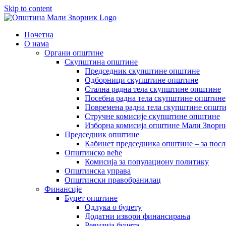
Skip to content
Почетна
О нама
Органи општине
Скупштина општине
Председник скупштине општине
Одборници скупштине општине
Стална радна тела скупштине општине
Посебна радна тела скупштине општине
Повремена радна тела скупштине општ
Стручне комисије скупштине општине
Изборна комисија општине Мали Зворни
Председник општине
Кабинет председника општине – за посл
Општинско веће
Комисија за популациону политику
Општинска управа
Општински правобранилац
Финансије
Буџет општине
Одлука о буџету
Додатни извори финансирања
Ревизија буџета