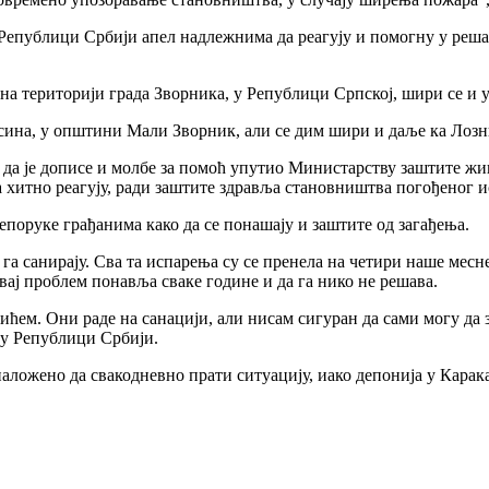
Републици Србији апел надлежнима да реагују и помогну у реша
е, на територији града Зворника, у Републици Српској, шири се и
сина, у општини Мали Зворник, али се дим шири и даље ка Лозн
да је дописе и молбе за помоћ упутио Министарству заштите жи
да хитно реагују, ради заштите здравља становништва погођеног 
репоруке грађанима како да се понашају и заштите од загађења.
а га санирају. Сва та испарења су се пренела на четири наше мес
овај проблем понавља сваке године и да га нико не решава.
ем. Они раде на санацији, али нисам сигуран да сами могу да за
у Републици Србији.
наложено да свакодневно прати ситуацију, иако депонија у Карак