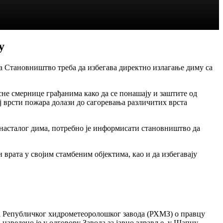
у
 Становништво треба да избегава директно излагање диму са
асне смернице грађанима како да се понашају и заштите од
ој врсти пожара долази до сагоревања различитих врста
 насталог дима, потребно је информисати становништво да
врата у својим стамбеним објектима, као и да избегавају
а Републичког хидрометеоролошког завода (РХМЗ) о правцу
аведено је у одговору Завода за јавно здравље, у Шапцу.