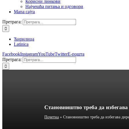
Корисни линкови
Најчешћа питања и одговори
Мапа сајта
Претрага:
Ћирилица
Latinica
Facebook
Instagram
YouTube
Twitter
Е-пошта
Претрага:
Становништво треба да избегава 
Почетна
»
Становништво треба да избегава дир