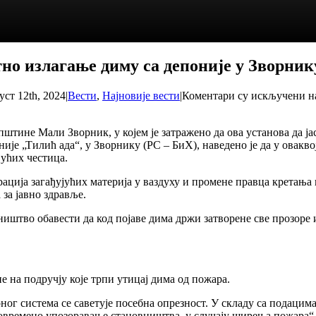
но излагање диму са депоније у Зворник
уст 12th, 2024
|
Вести
,
Најновије вести
|
Коментари су искључени
на
општине Мали Зворник, у којем је затражено да ова установа да ј
није „Тилић ада“, у Зворнику (РС – БиХ), наведено је да у овакв
јућих честица.
ација загађујућих материја у ваздуху и промене правца кретања
 за јавно здравље.
иштво обавести да код појаве дима држи затворене све прозоре и 
е на подручју које трпи утицај дима од пожара.
г система се саветује посебна опрезност. У складу са подацим
овремено упозоравање становништва, у случају ширења пожара“, н