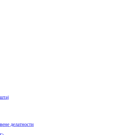
штај
вене делатности