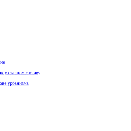
ине
к у сталном саставу
ове урбанизма