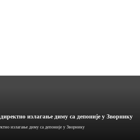
директно излагање диму са депоније у Зворнику
ектно излагање диму са депоније у Зворнику