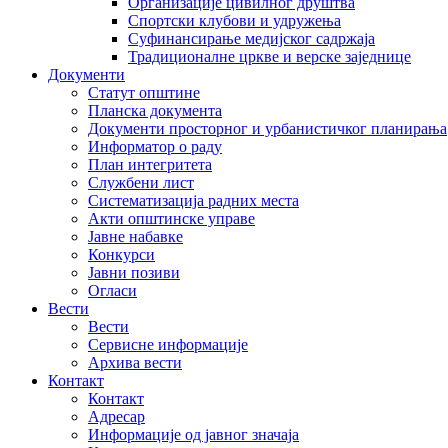
Организације цивилног друштва
Спортски клубови и удружења
Суфинансирање медијског садржаја
Традиционалне цркве и верске заједнице
Документи
Статут општине
Планска документа
Документи просторног и урбанистичког планирања
Информатор о раду
План интегритета
Службени лист
Систематизација радних места
Акти општинске управе
Јавне набавке
Конкурси
Јавни позиви
Огласи
Вести
Вести
Сервисне информације
Архива вести
Контакт
Контакт
Адресар
Информације од јавног значаја