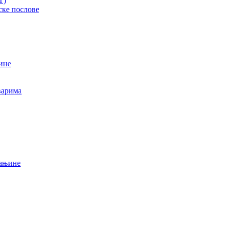
T)
ске послове
ине
варима
мањине