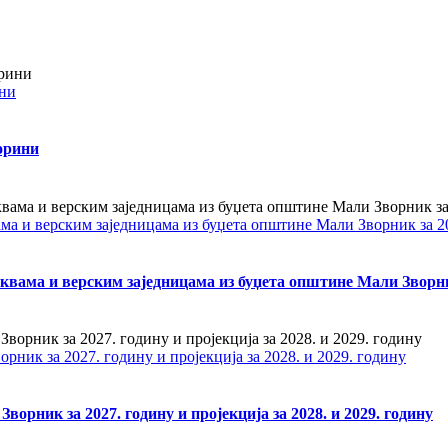
ини
орини
ама и верским заједницама из буџета општине Мали Зворник за 2
квама и верским заједницама из буџета општине Мали Зворни
ник за 2027. годину и пројекција за 2028. и 2029. годину
орник за 2027. годину и пројекција за 2028. и 2029. годину