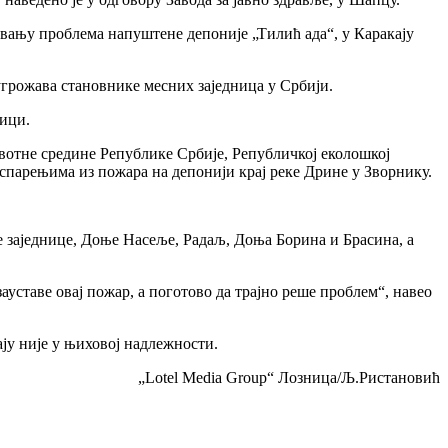
вању проблема напуштене депоније „Тилић ада“, у Каракају
 угрожава становнике месних заједница у Србији.
ици.
вотне средине Републике Србије, Републичкој еколошкој
испарењима из пожара на депонији крај реке Дрине у Зворнику.
не заједнице, Доње Насеље, Радаљ, Доња Борина и Брасина, а
уставе овај пожар, а поготово да трајно реше проблем“, навео
ају није у њиховој надлежности.
„Lotel Media Group“ Лозница/Љ.Ристановић