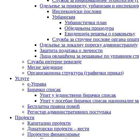
Служба за информационе технологије (I
Одељење за привреду, урбанизам и инспекциј
Инспекцијски послови
Урбанизам
Урбанистички план
Обједињена процедура
Евиденција решења о озакоњењу
Служба за стручне послове органа општ
Одељење за локалну пореску администрацију
Заштита података о личности
Лица овлашћена за решавање по управним ст
Служба интерне ревизије
Месне заједнице
Организациона структура (графички приказ)
Услуге
е-Управа
Бирачки списак
Упит у јединствени бирачки списак
Упит у посебан бирачки списак националне 
Бесплатна правна помоћ
Регистар административних поступака
Пројекти
Капитални пројекти
Донаторски пројекти – вести
Пројектно финансирање