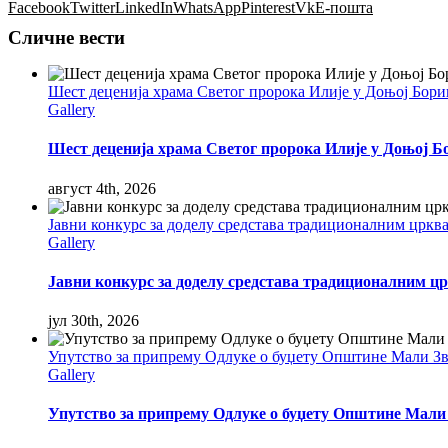
Facebook
Twitter
LinkedIn
WhatsApp
Pinterest
Vk
Е-пошта
Сличне вести
Шест деценија храма Светог пророка Илије у Доњој Бор
Gallery
Шест деценија храма Светог пророка Илије у Доњој Б
август 4th, 2026
Јавни конкурс за доделу средстава традиционалним цркв
Gallery
Јавни конкурс за доделу средстава традиционалним цр
јул 30th, 2026
Упутство за припрему Одлуке о буџету Општине Мали Звор
Gallery
Упутство за припрему Одлуке о буџету Општине Мали Зв