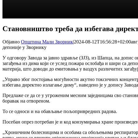
Становништво треба да избегава директ
Објавио
Општина Мали Зворник
|
2024-08-12T16:56:28+02:00
авг
депоније у Зворнику
У одговору Завода за јавно здравље (ЗЈЗ), из Шапца, на допис 
загађења из дима који се услед пожара ослобађа и шири са депо
материја, што доводи до емитовања у ваздух различитих загађу
„Управо због постојања могућности акутно токсичних концентр
избегава директно излагање диму“, наведено је у допису Завода
Предлаже се да се у угроженим месним заједницама сво становн
боравак на отвореном.
То се односи и на обављање пољопривредних радова.
Посебан опрез потребан је и код конзумирања хране произведен
„Хроничним болесницима и особама са обољењима респираторно
ветра, може се вршити орјентациона пројекција кретања и благ