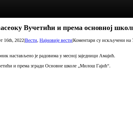
засеоку Вучетићи и према основној школ
т 16th, 2022
|
Вести
,
Најновије вести
|
Коментари су искључени
на 
ник настављено је радовима у месној заједници Амајић.
Вучетићи и према згради Основне школе „Милош Гајић“.