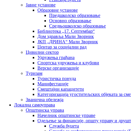
Јавне установе
Образовне установе
Предшколско образовање
Основно образовање
Средњошколско образовање
Библиотека „17. Септембар“
Дом здравља Мали Зворник
ЈКП „ДРИНА“ Мали Зворник
Центар за социјални рад
Цивилни сектор
Удружења грађана
Спортска удружења и клубови
Верске организације
Туризам
Туристичка понуда
Манифестације
Смештајни капацитети
Категоризација угоститељских објеката за сме
Званична обележја
Локална самоуправа
Општинска управа
Начелник општинске управе
Одељење за финансије, општу управу и друшт
Служба буџета