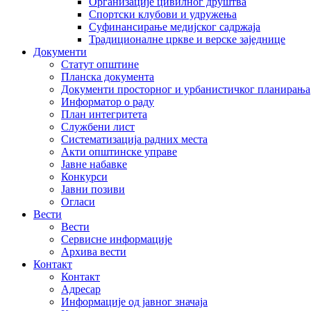
Организације цивилног друштва
Спортски клубови и удружења
Суфинансирање медијског садржаја
Традиционалне цркве и верске заједнице
Документи
Статут општине
Планска документа
Документи просторног и урбанистичког планирања
Информатор о раду
План интегритета
Службени лист
Систематизација радних места
Акти општинске управе
Јавне набавке
Конкурси
Јавни позиви
Огласи
Вести
Вести
Сервисне информације
Архива вести
Контакт
Контакт
Адресар
Информације од јавног значаја