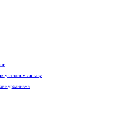
ине
к у сталном саставу
ове урбанизма