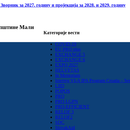
орник за 2027. годину и пројекција за 2028. и 2029. годину
 општине Мали
Категорије вести
COVID-19
EU PRO plus
EXCHANGE 5
EXCHANGE 6
EXPO 2027
HELVETAS
In Memoriam
Interreg VI-A IPA Program Croatia – Se
LIID
POPOS
PRO
PRO LGPN
PRO-EFFICIENT
RELOF 3
RELOF2
SDC
SlovakAid