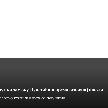
ут ка засеоку Вучетићи и према основној школи
а засеоку Вучетићи и према основној школи