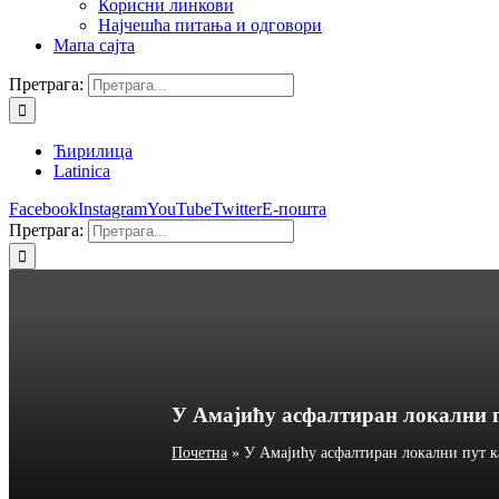
Корисни линкови
Најчешћа питања и одговори
Мапа сајта
Претрага:
Ћирилица
Latinica
Facebook
Instagram
YouTube
Twitter
Е-пошта
Претрага:
У Амајићу асфалтиран локални п
Почетна
»
У Амајићу асфалтиран локални пут к