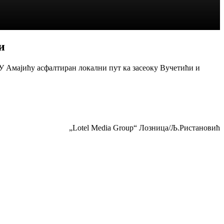
и
У Амајићу асфалтиран локални пут ка засеоку Вучетићи и
„Lotel Media Group“ Лозница/Љ.Ристановић