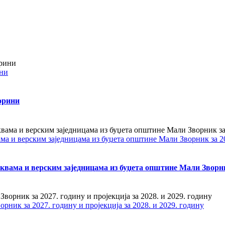
ини
орини
ама и верским заједницама из буџета општине Мали Зворник за 2
квама и верским заједницама из буџета општине Мали Зворни
ник за 2027. годину и пројекција за 2028. и 2029. годину