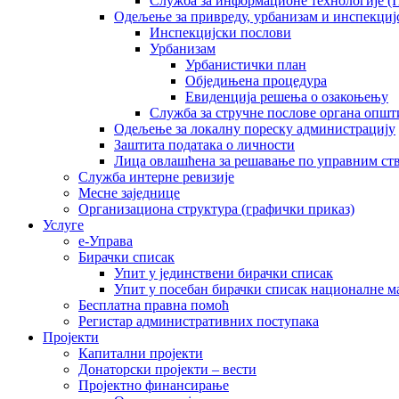
Служба за информационе технологије (I
Одељење за привреду, урбанизам и инспекциј
Инспекцијски послови
Урбанизам
Урбанистички план
Обједињена процедура
Евиденција решења о озакоњењу
Служба за стручне послове органа општ
Одељење за локалну пореску администрацију
Заштита података о личности
Лица овлашћена за решавање по управним ст
Служба интерне ревизије
Месне заједнице
Организациона структура (графички приказ)
Услуге
е-Управа
Бирачки списак
Упит у јединствени бирачки списак
Упит у посебан бирачки списак националне 
Бесплатна правна помоћ
Регистар административних поступака
Пројекти
Капитални пројекти
Донаторски пројекти – вести
Пројектно финансирање