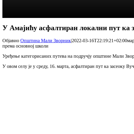
У Амајићу асфалтиран локални пут ка 
Објавио
Општина Мали Зворник
|
2022-03-16T22:19:21+02:00
мар
према основној школи
Уређење категорисаних путева на подручју општине Мали Звор
У овом селу је у среду, 16. марта, асфалтиран пут ка засеоку 