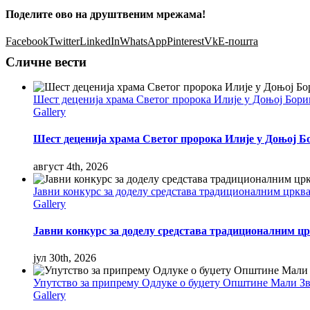
Поделите ово на друштвеним мрежама!
Facebook
Twitter
LinkedIn
WhatsApp
Pinterest
Vk
Е-пошта
Сличне вести
Шест деценија храма Светог пророка Илије у Доњој Бор
Gallery
Шест деценија храма Светог пророка Илије у Доњој Б
август 4th, 2026
Јавни конкурс за доделу средстава традиционалним цркв
Gallery
Јавни конкурс за доделу средстава традиционалним цр
јул 30th, 2026
Упутство за припрему Одлуке о буџету Општине Мали Звор
Gallery