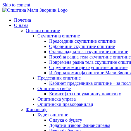
Skip to content
Почетна
О нама
Органи општине
Скупштина општине
Председник скупштине општине
Одборници скупштине општине
Стална радна тела скупштине општине
Посебна радна тела скупштине општине
Повремена радна тела скупштине општ
Стручне комисије скупштине општине
Изборна комисија општине Мали Зворни
Председник општине
Кабинет председника општине – за посл
Општинско веће
Комисија за популациону политику
Општинска управа
Општински правобранилац
Финансије
Буџет општине
Одлука о буџету
Додатни извори финансирања
Ревизија буџета