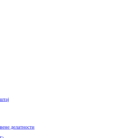
штај
вене делатности