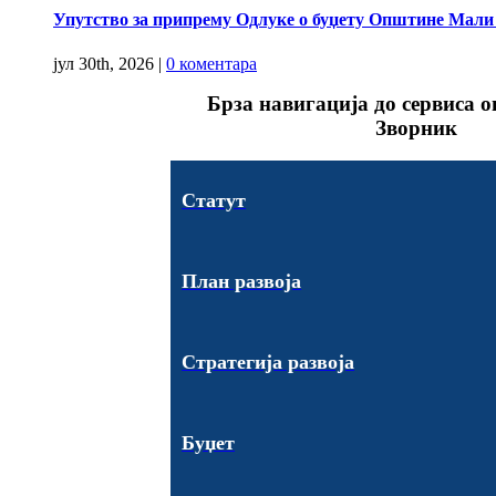
Упутство за припрему Одлуке о буџету Општине Мали Зв
јул 30th, 2026
|
0 коментара
Брза навигација до сервиса
Зворник
Статут
План развоја
Стратегија развоја
Буџет