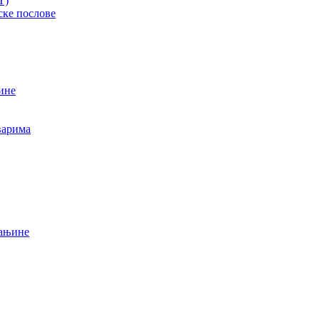
T)
ске послове
ине
варима
мањине