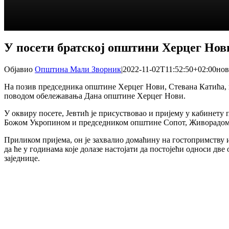
У посети братској општини Херцег Нов
Објавио
Општина Мали Зворник
|
2022-11-02T11:52:50+02:00
нов
На позив председника општине Херцег Нови, Стевана Катића, 
поводом обележавања Дана општине Херцег Нови.
У оквиру посете, Јевтић је присуствовао и пријему у кабинет
Божом Укропином и председником општине Сопот, Живорадо
Приликом пријема, он је захвалио домаћину на гостопримству 
да ће у годинама које долазе настојати да постојећи односи 
заједнице.