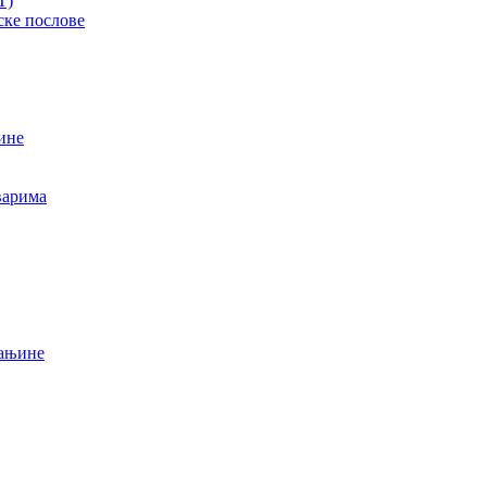
T)
ске послове
ине
варима
мањине