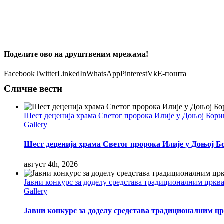
Поделите ово на друштвеним мрежама!
Facebook
Twitter
LinkedIn
WhatsApp
Pinterest
Vk
Е-пошта
Сличне вести
Шест деценија храма Светог пророка Илије у Доњој Бор
Gallery
Шест деценија храма Светог пророка Илије у Доњој Б
август 4th, 2026
Јавни конкурс за доделу средстава традиционалним цркв
Gallery
Јавни конкурс за доделу средстава традиционалним цр