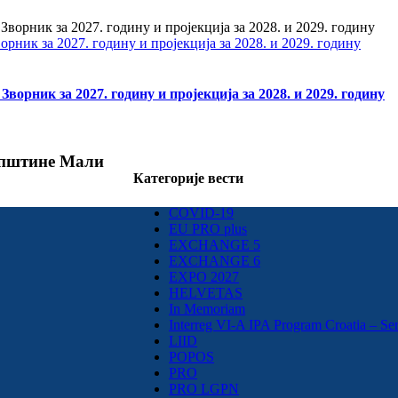
ник за 2027. годину и пројекција за 2028. и 2029. годину
орник за 2027. годину и пројекција за 2028. и 2029. годину
 општине Мали
Категорије вести
COVID-19
EU PRO plus
EXCHANGE 5
EXCHANGE 6
EXPO 2027
HELVETAS
In Memoriam
Interreg VI-A IPA Program Croatia – Se
LIID
POPOS
PRO
PRO LGPN