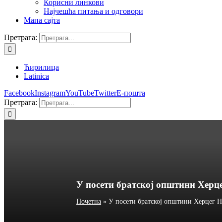
Корисни линкови
Најчешћа питања и одговори
Мапа сајта
Претрага:
Ћирилица
Latinica
Facebook
Instagram
YouTube
Twitter
Е-пошта
Претрага:
У посети братској општини Херц
Почетна
»
У посети братској општини Херцег 