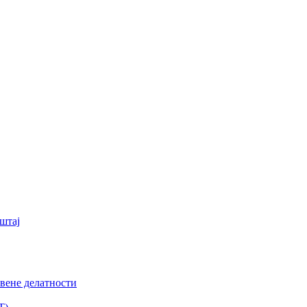
штај
вене делатности