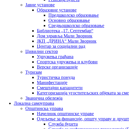
Јавне установе
Образовне установе
Предшколско образовање
Основно образовање
Средњошколско образовање
Библиотека „17. Септембар“
Дом здравља Мали Зворник
ЈКП „ДРИНА“ Мали Зворник
Центар за социјални рад
Цивилни сектор
Удружења грађана
Спортска удружења и клубови
Верске организације
Туризам
Туристичка понуда
Манифестације
Смештајни капацитети
Категоризација угоститељских објеката за сме
Званична обележја
Локална самоуправа
Општинска управа
Начелник општинске управе
Одељење за финансије, општу управу и друшт
Служба буџета