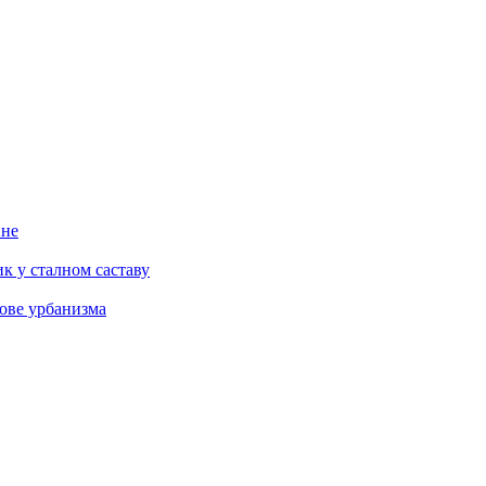
ине
к у сталном саставу
ове урбанизма