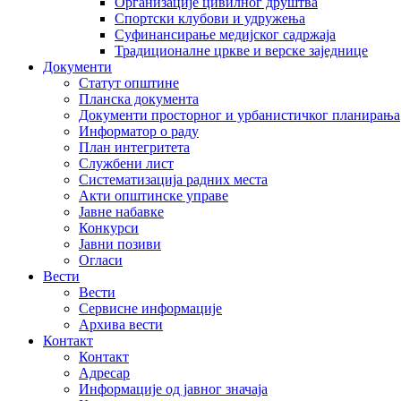
Организације цивилног друштва
Спортски клубови и удружења
Суфинансирање медијског садржаја
Традиционалне цркве и верске заједнице
Документи
Статут општине
Планска документа
Документи просторног и урбанистичког планирања
Информатор о раду
План интегритета
Службени лист
Систематизација радних места
Акти општинске управе
Јавне набавке
Конкурси
Јавни позиви
Огласи
Вести
Вести
Сервисне информације
Архива вести
Контакт
Контакт
Адресар
Информације од јавног значаја