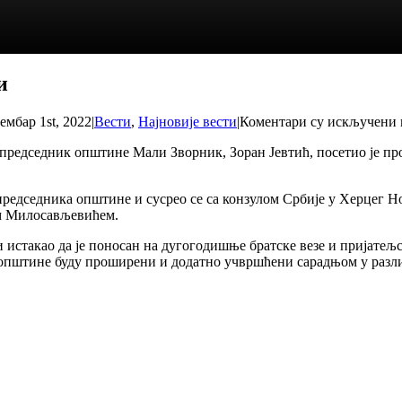
и
ембар 1st, 2022
|
Вести
,
Најновије вести
|
Коментари су искључени
председник општине Мали Зворник, Зоран Јевтић, посетио је пр
у председника општине и сусрео се са конзулом Србије у Херцег
м Милосављевићем.
и истакао да је поносан на дугогодишње братске везе и пријат
две општине буду проширени и додатно учвршћени сарадњом у раз