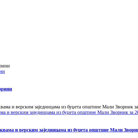
ини
орини
ама и верским заједницама из буџета општине Мали Зворник за 2
квама и верским заједницама из буџета општине Мали Зворни