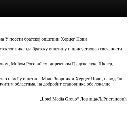
на У посети братској општини Херцег Нови
отеклог викенда братску општину и присуствовао свечаности
 Новом, Мићом Роговићем, директром Градске луке Шквер,
ељство између општина Мали Зворник и Херцег Нови, наводећи
личитим областима, на добробит становника обе локалне
„Lotel Media Group“ Лозница/Љ.Ристановић