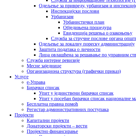
Служба за информационе технологије (I
Одељење за привреду, урбанизам и инспекциј
Инспекцијски послови
Урбанизам
Урбанистички план
Обједињена процедура
Евиденција решења о озакоњењу
Служба за стручне послове органа општ
Одељење за локалну пореску администрацију
Заштита података о личности
Лица овлашћена за решавање по управним ст
Служба интерне ревизије
Месне заједнице
Организациона структура (графички приказ)
Услуге
е-Управа
Бирачки списак
Упит у јединствени бирачки списак
Упит у посебан бирачки списак националне 
Бесплатна правна помоћ
Регистар административних поступака
Пројекти
Капитални пројекти
Донаторски пројекти – вести
Пројектно финансирање