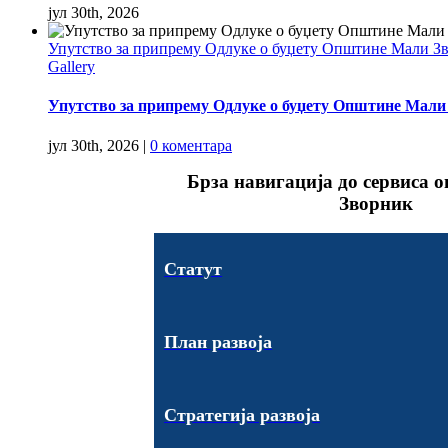
јул 30th, 2026
Упутство за припрему Одлуке о буџету Општине Мали Звор
Gallery
Упутство за припрему Одлуке о буџету Општине Мали Зв
јул 30th, 2026
|
0 коментара
Брза навигација до сервиса
Зворник
Статут
План развоја
Стратегија развоја