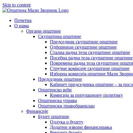
Skip to content
Почетна
О нама
Органи општине
Скупштина општине
Председник скупштине општине
Одборници скупштине општине
Стална радна тела скупштине општине
Посебна радна тела скупштине општине
Повремена радна тела скупштине општ
Стручне комисије скупштине општине
Изборна комисија општине Мали Зворни
Председник општине
Кабинет председника општине – за посл
Општинско веће
Комисија за популациону политику
Општинска управа
Општински правобранилац
Финансије
Буџет општине
Одлука о буџету
Додатни извори финансирања
Ревизија буџета