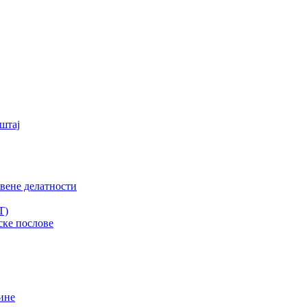
штај
вене делатности
T)
ске послове
ине