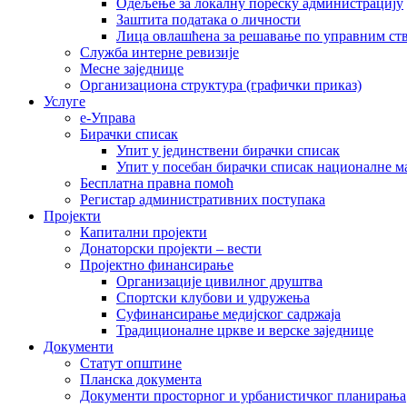
Одељење за локалну пореску администрацију
Заштита података о личности
Лица овлашћена за решавање по управним ст
Служба интерне ревизије
Месне заједнице
Организациона структура (графички приказ)
Услуге
е-Управа
Бирачки списак
Упит у јединствени бирачки списак
Упит у посебан бирачки списак националне 
Бесплатна правна помоћ
Регистар административних поступака
Пројекти
Капитални пројекти
Донаторски пројекти – вести
Пројектно финансирање
Организације цивилног друштва
Спортски клубови и удружења
Суфинансирање медијског садржаја
Традиционалне цркве и верске заједнице
Документи
Статут општине
Планска документа
Документи просторног и урбанистичког планирања