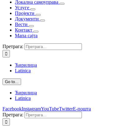
Локална самоуправа
Услуге
Пројекти
Документи
Вести
Контакт
Мапа сајта
Претрага:
Ћирилица
Latinica
Go to...
Ћирилица
Latinica
Facebook
Instagram
YouTube
Twitter
Е-пошта
Претрага: