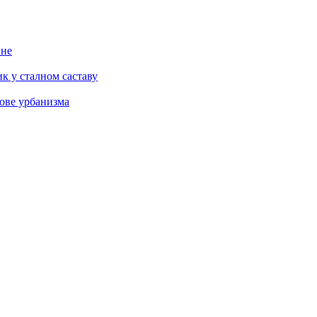
ине
к у сталном саставу
ове урбанизма