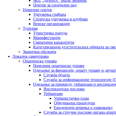
ЈКП „ДРИНА“ Мали Зворник
Центар за социјални рад
Цивилни сектор
Удружења грађана
Спортска удружења и клубови
Верске организације
Туризам
Туристичка понуда
Манифестације
Смештајни капацитети
Категоризација угоститељских објеката за сме
Званична обележја
Локална самоуправа
Општинска управа
Начелник општинске управе
Одељење за финансије, општу управу и друшт
Служба буџета
Служба за информационе технологије (I
Одељење за привреду, урбанизам и инспекциј
Инспекцијски послови
Урбанизам
Урбанистички план
Обједињена процедура
Евиденција решења о озакоњењу
Служба за стручне послове органа општ