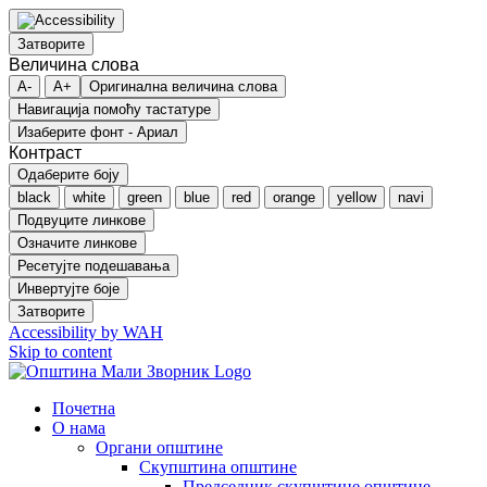
Затворите
Величина слова
A-
A+
Оригинална величина слова
Навигација помоћу тастатуре
Изаберите фонт - Ариал
Контраст
Одаберите боју
black
white
green
blue
red
orange
yellow
navi
Подвуците линкове
Означите линкове
Ресетујте подешавања
Инвертујте боје
Затворите
Accessibility by WAH
Skip to content
Почетна
О нама
Органи општине
Скупштина општине
Председник скупштине општине