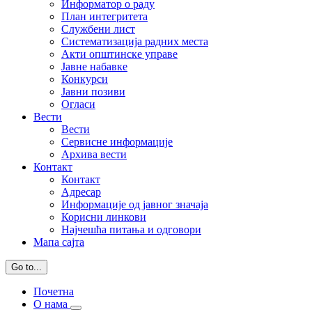
Информатор о раду
План интегритета
Службени лист
Систематизација радних места
Акти општинске управе
Јавне набавке
Конкурси
Јавни позиви
Огласи
Вести
Вести
Сервисне информације
Архива вести
Контакт
Контакт
Адресар
Информације од јавног значаја
Корисни линкови
Најчешћа питања и одговори
Мапа сајта
Go to...
Почетна
О нама