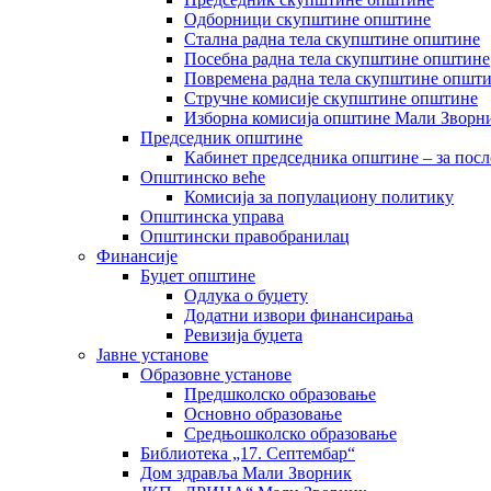
Одборници скупштине општине
Стална радна тела скупштине општине
Посебна радна тела скупштине општине
Повремена радна тела скупштине општ
Стручне комисије скупштине општине
Изборна комисија општине Мали Зворни
Председник општине
Кабинет председника општине – за посл
Општинско веће
Комисија за популациону политику
Општинска управа
Општински правобранилац
Финансије
Буџет општине
Одлука о буџету
Додатни извори финансирања
Ревизија буџета
Јавне установе
Образовне установе
Предшколско образовање
Основно образовање
Средњошколско образовање
Библиотека „17. Септембар“
Дом здравља Мали Зворник