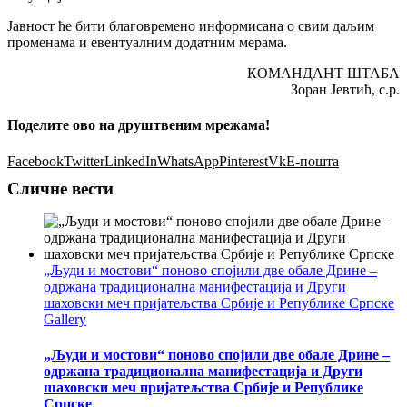
Јавност ће бити благовремено информисана о свим даљим
променама и евентуалним додатним мерама.
КОМАНДАНТ ШТАБА
Зоран Јевтић, с.р.
Поделите ово на друштвеним мрежама!
Facebook
Twitter
LinkedIn
WhatsApp
Pinterest
Vk
Е-пошта
Сличне вести
„Људи и мостови“ поново спојили две обале Дрине –
одржана традиционална манифестација и Други
шаховски меч пријатељства Србије и Републике Српске
Gallery
„Људи и мостови“ поново спојили две обале Дрине –
одржана традиционална манифестација и Други
шаховски меч пријатељства Србије и Републике
Српске