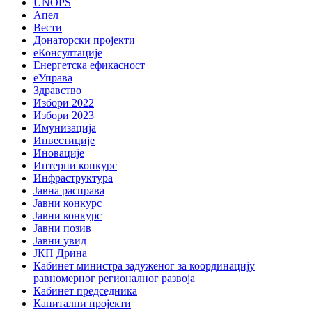
UNOPS
Апел
Вести
Донаторски пројекти
еКонсултације
Енергетска ефикасност
еУправа
Здравство
Избори 2022
Избори 2023
Имунизација
Инвестиције
Иновације
Интерни конкурс
Инфраструктура
Јавна расправа
Јавни конкурс
Јавни конкурс
Јавни позив
Јавни увид
ЈКП Дрина
Кабинет министра задуженог за координацију
равномерног регионалног развоја
Кабинет председника
Капитални пројекти