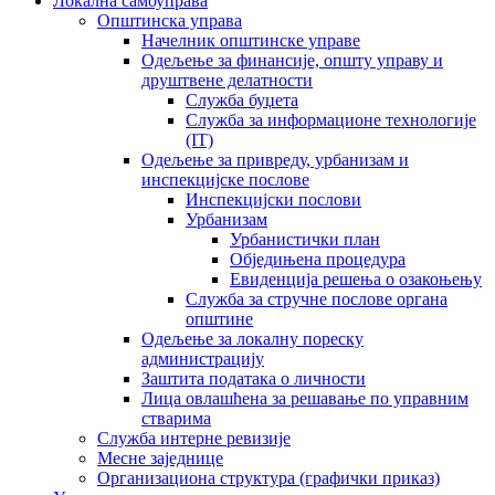
Локална самоуправа
Општинска управа
Начелник општинске управе
Одељење за финансије, општу управу и
друштвене делатности
Служба буџета
Служба за информационе технологије
(IT)
Одељење за привреду, урбанизам и
инспекцијске послове
Инспекцијски послови
Урбанизам
Урбанистички план
Обједињена процедура
Евиденција решења о озакоњењу
Служба за стручне послове органа
општине
Одељење за локалну пореску
администрацију
Заштита података о личности
Лица овлашћена за решавање по управним
стварима
Служба интерне ревизије
Месне заједнице
Организациона структура (графички приказ)