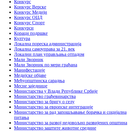
Конкурс
Конкурс Верске
Конкурс Медији
Конкурс ОЦД
Конкурс Спорт
Конкурси
Кораци подршке
Култура
Локална пореска администрација
Локална самоуправа за 21. век
Локални план управљања отпадом
Мали Зворник
Мали Зворник по мери грађана
Манифестације
Медијске објаве
Међуопштинска сарадња
Месне заједнице
Министарства у Влади Републике Србије
Министарство грађевинарства
Министарство за бригу о селу
Министарство за европске интеграције
Министарство за рад запошљавање борачка и социјална
питања
Министарство за развој недовољно развијених општина
Министарство заштите животне средине