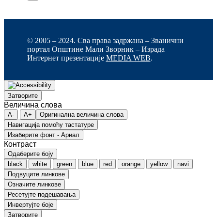
© 2005 – 2024. Сва права задржана – Званични
портал Општине Мали Зворник – Израда
Интернет презентације
MEDIA WEB
.
Затворите
Величина слова
A-
A+
Оригинална величина слова
Навигација помоћу тастатуре
Изаберите фонт - Ариал
Контраст
Одаберите боју
black
white
green
blue
red
orange
yellow
navi
Подвуците линкове
Означите линкове
Ресетујте подешавања
Инвертујте боје
Затворите