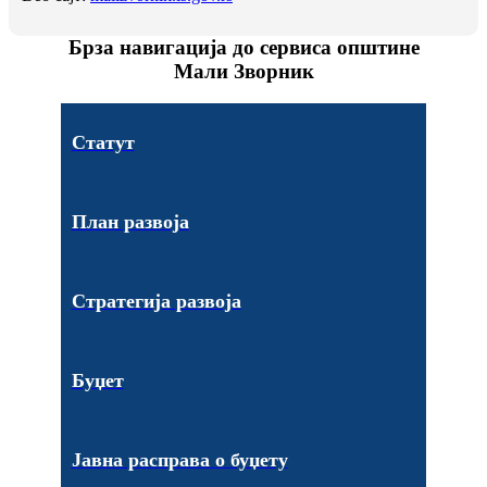
Брза навигација до сервиса општине
Мали Зворник
Статут
План развоја
Стратегија развоја
Буџет
Јавна расправа о буџету