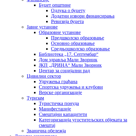
Буџет општине
Одлука о буџету
Додатни извори финансирања
Ревизија буџета
Јавне установе
Образовне установе
Предшколско образовање
Основно образовање
Средњошколско образовање
Библиотека „17. Септембар“
Дом здравља Мали Зворник
ЈКП „ДРИНА“ Мали Зворник
Центар за социјални рад
Цивилни сектор
Удружења грађана
Спортска удружења и клубови
Верске организације
Туризам
Туристичка понуда
Манифестације
Смештајни капацитети
Категоризација угоститељских објеката за
смештај
Званична обележја