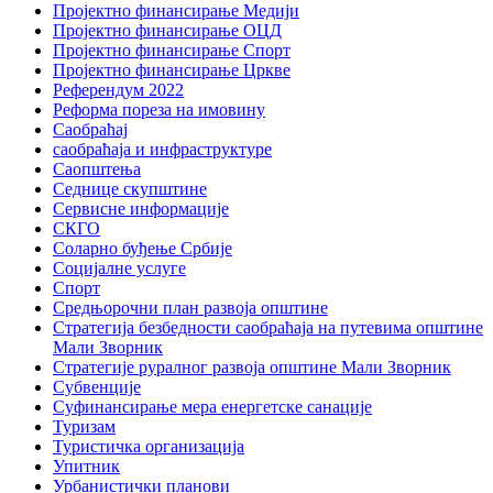
Пројектно финансирање Медији
Пројектно финансирање ОЦД
Пројектно финансирање Спорт
Пројектно финансирање Цркве
Референдум 2022
Реформа пореза на имовину
Саобраћај
саобраћаја и инфраструктуре
Саопштења
Седнице скупштине
Сервисне информације
СКГО
Соларно буђење Србије
Социјалне услуге
Спорт
Средњорочни план развоја општине
Стратегија безбедности саобраћаја на путевима општине
Мали Зворник
Стратегије руралног развоја општине Мали Зворник
Субвенције
Суфинансирање мера енергетске санације
Туризам
Туристичка организација
Упитник
Урбанистички планови