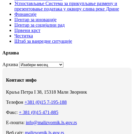
Успостављање Система за прикупљање размену и
презентовање података у оквиру слива реке Дрине
Финансије
Центар за иновације
Центар за социјални рад
Црвени крст
Честитка
Штаб за ванредне ситуације
Архива
Архива
Контакт инфо
Краља Петра I 38, 15318 Мали Зворник
Телефон
+381 (0)15 7-195-188
Факс:
+ 381 (0)15 471-885
Е-пошта:
info@malizvornik.ls.gov.rs
Веб сајт:
malizvornik.ls.gov.rs