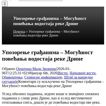
Упозорење грађанима – Могућност
повећања водостаја реке Дрине
Почетна
»
Упозорење грађанима – Могућност
повећања водостаја реке Дрине
Упозорење грађанима – Могућност
повећања водостаја реке Дрине
Објавио
Општина Мали Зворник
|
2026-01-
06T12:25:31+02:00
јануар 6th, 2026
|
Вести
,
Најновије вести
,
Обавештење
,
Сервисне информације
,
Штаб за ванредне
ситуације
|
Коментари су искључени
на Упозорење грађанима –
Могућност повећања водостаја реке Дрине
Услед обилних падавина, ледене кише и значајних снежних
падавина у сливу реке Дрине, као и услед местимичног
отопљавања снега, дошло је до повећања водостаја ове реке,