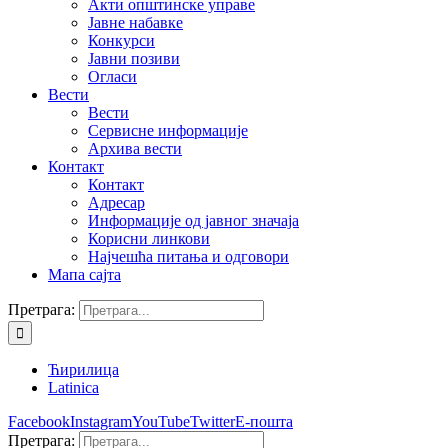
Акти општинске управе
Јавне набавке
Конкурси
Јавни позиви
Огласи
Вести
Вести
Сервисне информације
Архива вести
Контакт
Контакт
Адресар
Информације од јавног значаја
Корисни линкови
Најчешћа питања и одговори
Мапа сајта
Претрага:
Ћирилица
Latinica
Facebook
Instagram
YouTube
Twitter
Е-пошта
Претрага: