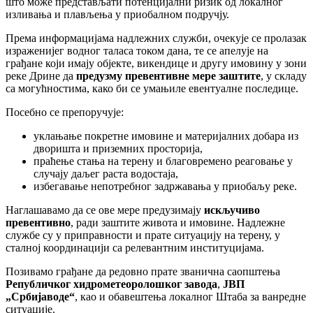
што може представљати потенцијални ризик од локалног
изливања и плављења у приобалном подручју.
Према информацијама надлежних служби, очекује се пролазак
израженијег водног таласа током дана, те се апелује на
грађане који имају објекте, викендице и другу имовину у зони
реке Дрине да
предузму превентивне мере заштите
, у складу
са могућностима, како би се умањиле евентуалне последице.
Посебно се препоручује:
уклањање покретне имовине и материјалних добара из
дворишта и приземних просторија,
праћење стања на терену и благовремено реаговање у
случају даљег раста водостаја,
избегавање непотребног задржавања у приобаљу реке.
Наглашавамо да се ове мере предузимају
искључиво
превентивно
, ради заштите живота и имовине. Надлежне
службе су у приправности и прате ситуацију на терену, у
сталној координацији са релевантним институцијама.
Позивамо грађане да редовно прате званична саопштења
Републичког хидрометеоролошког завода
,
ЈВП
„Србијаводе“
, као и обавештења локалног Штаба за ванредне
ситуације.