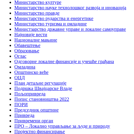
Министарство културе
Министарство науке технолошког развоја и иновација
Министарство правде
Министарство рударства и енергетике
Министарство туризма и омладине
Министзарство државне управе и локалне самоуправе
Најновије вести
Националне мањине
Обавештење
Образовање
Оглас
Одговорне локалне финансије и учешће грађана
Омладина
Општинско веће
ОЦД
План детаљне регулације
Подршка Швајцарске Владе
Пољопривреда
Попис становништва 2022
ПОРИ
Председник општине
Привреда
Привремени орган
ПРО – Локално управљање за људе и природу
Пројектно финансирање