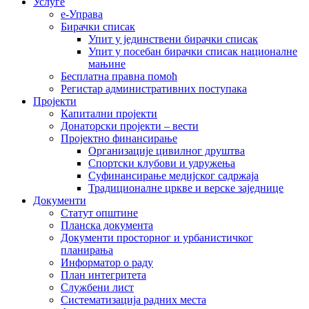
Услуге
е-Управа
Бирачки списак
Упит у јединствени бирачки списак
Упит у посебан бирачки списак националне
мањине
Бесплатна правна помоћ
Регистар административних поступака
Пројекти
Капитални пројекти
Донаторски пројекти – вести
Пројектно финансирање
Организације цивилног друштва
Спортски клубови и удружења
Суфинансирање медијског садржаја
Традиционалне цркве и верске заједнице
Документи
Статут општине
Планска документа
Документи просторног и урбанистичког
планирања
Информатор о раду
План интегритета
Службени лист
Систематизација радних места