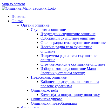
Skip to content
Почетна
О нама
Органи општине
Скупштина општине
Председник скупштине општине
Одборници скупштине општине
Стална радна тела скупштине општине
Посебна радна тела скупштине
општине
Повремена радна тела скупштине
општине
Стручне комисије скупштине општине
Изборна комисија општине Мали
Зворник у сталном саставу
Председник општине
Кабинет председника општине – за
послове урбанизма
Општинско веће
Комисија за популациону политику
Општинска управа
Општински правобранилац
Финансије