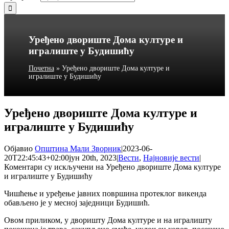
Уређено двориште Дома културе и
игралиште у Будишићу
Почетна
»
Уређено двориште Дома културе и
игралиште у Будишићу
Уређено двориште Дома културе и
игралиште у Будишићу
Објавио
Општина Мали Зворник
|
2023-06-
20T22:45:43+02:00
јун 20th, 2023
|
Вести
,
Најновије вести
|
Коментари су искључени
на Уређено двориште Дома културе
и игралиште у Будишићу
Чишћење и уређење јавних површина протеклог викенда
обављено је у месној заједници Будишић.
Овом приликом, у дворишту Дома културе и на игралишту