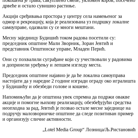
покошена је трава, сакупљено смеће, уклоњен коров, посечено
дрвеће и остало сувишно растиње.
Акцији сређивања простора у центру села намењеног за
одмор и рекреацију, која је реализована уз подршку локалне
самоуправе, одазвали су се многи мештани.
Месну заједницу Будишић током радова посетили су:
председник општине Мали Зворник, Зоран Јевтић и
представник Општинске управе, Младен Перић.
Они су похвалили суграђане који су учествовали у радовима
и допринели уређењу и лепшем изгледу места.
Председник општине најавио је да ће локална самоуправа
настојати да у наредне 2 године изгради ограду око игралишта
у Будишићу и обезбеди голове и кошеве.
Напомињући да је општина увек спремна да подржи овакве
акције и помогне њихову реализацију, обезбеђујући средства
неопходна за рад, Јевтић је позвао остале месне заједнице на
подручју малозворничке општине да следе позитиван пример
и организују сличне активности.
„Lotel Media Group“ Лозница/Љ.Ристановић