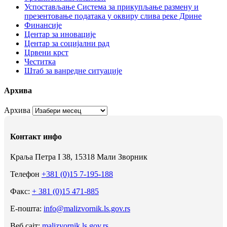
Успостављање Система за прикупљање размену и
презентовање података у оквиру слива реке Дрине
Финансије
Центар за иновације
Центар за социјални рад
Црвени крст
Честитка
Штаб за ванредне ситуације
Архива
Архива
Контакт инфо
Краља Петра I 38, 15318 Мали Зворник
Телефон
+381 (0)15 7-195-188
Факс:
+ 381 (0)15 471-885
Е-пошта:
info@malizvornik.ls.gov.rs
Веб сајт:
malizvornik.ls.gov.rs