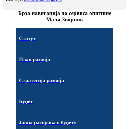
Брза навигација до сервиса општине
Мали Зворник
Статут
План развоја
Стратегија развоја
Буџет
Јавна расправа о буџету