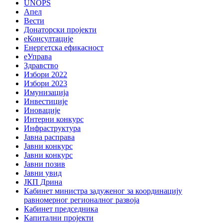
UNOPS
Апел
Вести
Донаторски пројекти
еКонсултације
Енергетска ефикасност
еУправа
Здравство
Избори 2022
Избори 2023
Имунизација
Инвестиције
Иновације
Интерни конкурс
Инфраструктура
Јавна расправа
Јавни конкурс
Јавни конкурс
Јавни позив
Јавни увид
ЈКП Дрина
Кабинет министра задуженог за координацију
равномерног регионалног развоја
Кабинет председника
Капитални пројекти