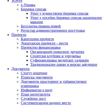
Услуге
е-Управа
Бирачки списак
Упит у јединствени бирачки списак
Упит у посебан бирачки списак националне
мањине
Бесплатна правна помоћ
Регистар административних поступака
Пројекти
Капитални пројекти
Донаторски пројекти – вести
Пројектно финансирање
Организације цивилног друштва
Спортски клубови и удружења
Суфинансирање медијског садржаја
Традиционалне цркве и верске заједнице
Документи
Статут општине
Планска документа
Документи просторног и урбанистичког
планирања
Информатор о раду
План интегритета
Службени лист
Систематизација радних места