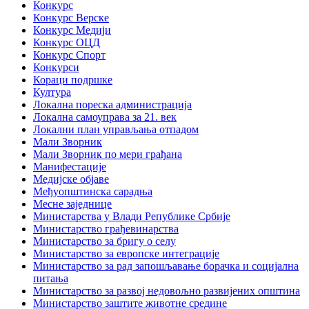
Конкурс
Конкурс Верске
Конкурс Медији
Конкурс ОЦД
Конкурс Спорт
Конкурси
Кораци подршке
Култура
Локална пореска администрација
Локална самоуправа за 21. век
Локални план управљања отпадом
Мали Зворник
Мали Зворник по мери грађана
Манифестације
Медијске објаве
Међуопштинска сарадња
Месне заједнице
Министарства у Влади Републике Србије
Министарство грађевинарства
Министарство за бригу о селу
Министарство за европске интеграције
Министарство за рад запошљавање борачка и социјална
питања
Министарство за развој недовољно развијених општина
Министарство заштите животне средине