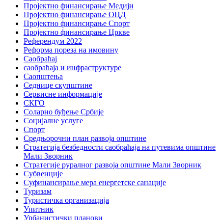
Пројектно финансирање Медији
Пројектно финансирање ОЦД
Пројектно финансирање Спорт
Пројектно финансирање Цркве
Референдум 2022
Реформа пореза на имовину
Саобраћај
саобраћаја и инфраструктуре
Саопштења
Седнице скупштине
Сервисне информације
СКГО
Соларно буђење Србије
Социјалне услуге
Спорт
Средњорочни план развоја општине
Стратегија безбедности саобраћаја на путевима општине
Мали Зворник
Стратегије руралног развоја општине Мали Зворник
Субвенције
Суфинансирање мера енергетске санације
Туризам
Туристичка организација
Упитник
Урбанистички планови