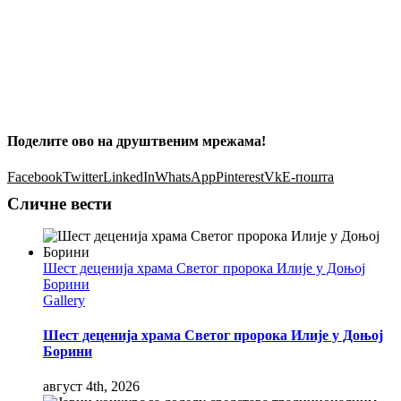
Поделите ово на друштвеним мрежама!
Facebook
Twitter
LinkedIn
WhatsApp
Pinterest
Vk
Е-пошта
Сличне вести
Шест деценија храма Светог пророка Илије у Доњој
Борини
Gallery
Шест деценија храма Светог пророка Илије у Доњој
Борини
август 4th, 2026