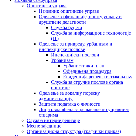
Локална самоуправа
Општинска управа
Начелник општинске управе
Одељење за финансије, општу управу и
друштвене делатности
Служба буџета
Служба за информационе технологије
(IT)
Одељење за привреду, урбанизам и
инспекцијске послове
Инспекцијски послови
Урбанизам
Урбанистички план
Обједињена процедура
Евиденција решења о озакоњењу
Служба за стручне послове органа
општине
Одељење за локалну пореску
администрацију
Заштита података о личности
Лица овлашћена за решавање по управним
стварима
Служба интерне ревизије
Месне заједнице
Организациона структура (графички приказ)