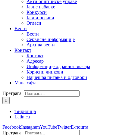
Акти општинске управе
Јавне набавке
Конкурси
Јавни позиви
Огласи
Вести
Вести
Сервисне информације
Архива вести
Контакт
Контакт
Адресар
Информације од јавног значаја
Корисни линкови
Најчешћа питања и одговори
Мапа сајта
Претрага:
Ћирилица
Latinica
Facebook
Instagram
YouTube
Twitter
Е-пошта
Претрага: