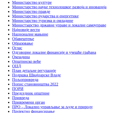
Министарство културе
Министарство науке технолошког развоја и иновација
Министарство правде
Министарство рударства и енергетике
Министарство туризма и омладине
Министзарство државне управе и локалне самоуправе
Најновије вести
Националне мањине
Обавештење
Образовање
Оглас
Одговорне локалне финансије и учешће грађана
Омладина
Општинско веће
ОЦД
План детаљне регулације
Подршка Швајцарске Владе
Пољопривреда
Попис становништва 2022
ПОРИ
Председник општине
Привреда
Привремени орган
ПРО – Локално управљање за људе и природу
Пројектно финансирање