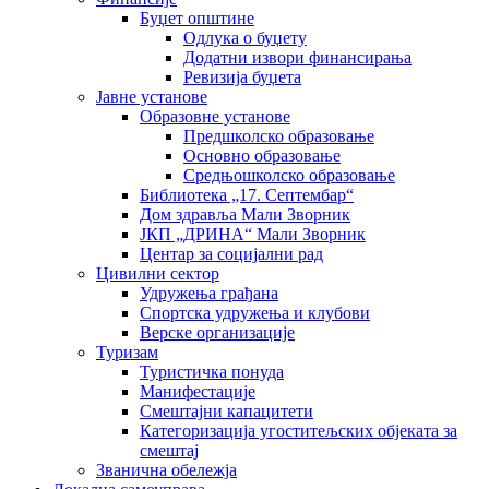
Буџет општине
Одлука о буџету
Додатни извори финансирања
Ревизија буџета
Јавне установе
Образовне установе
Предшколско образовање
Основно образовање
Средњошколско образовање
Библиотека „17. Септембар“
Дом здравља Мали Зворник
ЈКП „ДРИНА“ Мали Зворник
Центар за социјални рад
Цивилни сектор
Удружења грађана
Спортска удружења и клубови
Верске организације
Туризам
Туристичка понуда
Манифестације
Смештајни капацитети
Категоризација угоститељских објеката за
смештај
Званична обележја