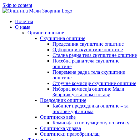
Skip to content
Почетна
О нама
Органи општине
Скупштина општине
Председник скупштине општине
Одборници скупштине општине
Стална радна тела скупштине општине
Посебна радна тела скупштине
општине
Повремена радна тела скупштине
општине
Стручне комисије скупштине општине
Изборна комисија општине Мали
Зворник у сталном саставу
Председник општине
Кабинет председника општине – за
послове урбанизма
Општинско веће
Комисија за популациону политику
Општинска управа
Општински правобранилац
Финансије