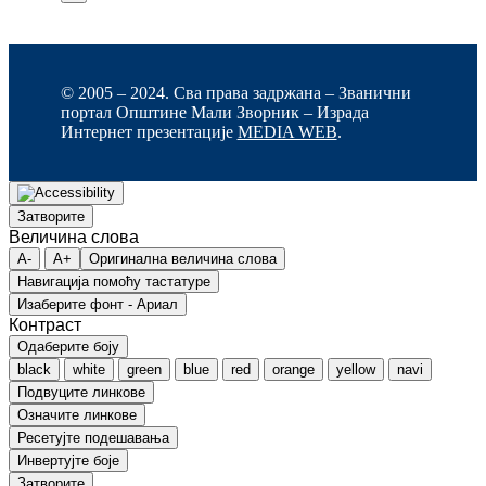
© 2005 – 2024. Сва права задржана – Званични
портал Општине Мали Зворник – Израда
Интернет презентације
MEDIA WEB
.
Затворите
Величина слова
A-
A+
Оригинална величина слова
Навигација помоћу тастатуре
Изаберите фонт - Ариал
Контраст
Одаберите боју
black
white
green
blue
red
orange
yellow
navi
Подвуците линкове
Означите линкове
Ресетујте подешавања
Инвертујте боје
Затворите