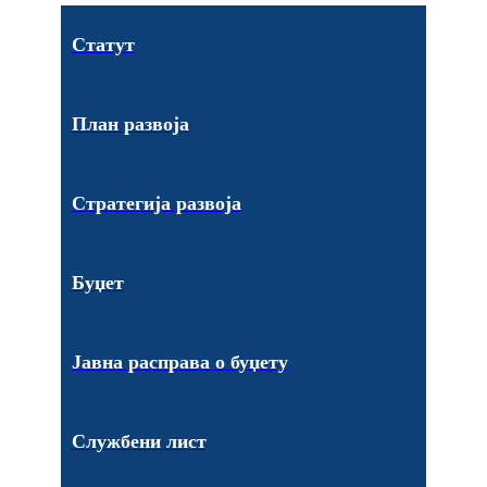
Статут
План развоја
Стратегија развоја
Буџет
Јавна расправа о буџету
Службени лист