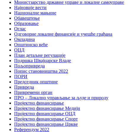
Министзарство државне управе и локалне самоуправе
Најновије вести
Националне мањине
Обавештење
Образовање
Оглас
Одговорне локалне финансије и учешће грађана
Омладина
Општинско веће
ОЦД
План детаљне регулације
Подршка Швајцарске Владе
Пољопривреда
Попис становништва 2022
ПОРИ
Председник општине
Привреда
Привремени орган
ПРО – Локално управљање за људе и природу
Пројектно финансирање
Пројектно финансирање Медији
Пројектно финансирање ОЦД
Пројектно финансирање Спорт
Пројектно финансирање Цркве
Референдум 2022