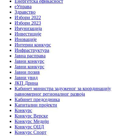
Енергетска ефикасност
еУправа
Здравство
Избори 2022
Избори 2023
Имунизација
Инвестиције
Иновације
Интерни конкурс
Инфраструктура
Јавна расправа
Јавни конкурс
Јавни конкурс
Јавни позив
Јавни увид
ЈКП Дрина
Кабинет министра задуженог за координацију
равномерног регионалног развоја
Кабинет председника
Капитални пројекти
Конкурс
Конкурс Верске
Конкурс Медији
Конкурс ОЦД
Конкурс Спорт