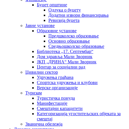
Буџет општине
Одлука о буџету
Додатни извори финансирања
Ревизија буџета
Јавне установе
Образовне установе
Предшколско образовање
Основно образовање
Средњошколско образовање
Библиотека „17. Септембар“
Дом здравља Мали Зворник
ЈКП „ДРИНА“ Мали Зворник
Центар за социјални рад
Цивилни сектор
Удружења грађана
Спортска удружења и клубови
Верске организације
Туризам
Туристичка понуда
Манифестације
Смештајни капацитети
Категоризација угоститељских објеката за
смештај
Званична обележја