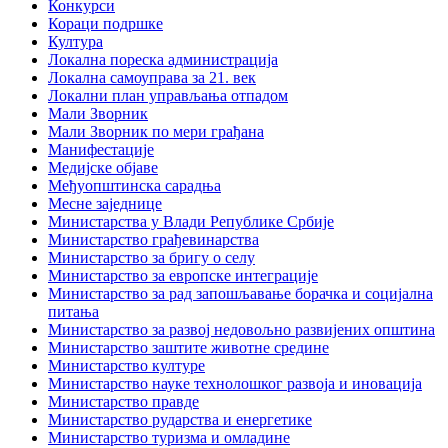
Конкурси
Кораци подршке
Култура
Локална пореска администрација
Локална самоуправа за 21. век
Локални план управљања отпадом
Мали Зворник
Мали Зворник по мери грађана
Манифестације
Медијске објаве
Међуопштинска сарадња
Месне заједнице
Министарства у Влади Републике Србије
Министарство грађевинарства
Министарство за бригу о селу
Министарство за европске интеграције
Министарство за рад запошљавање борачка и социјална
питања
Министарство за развој недовољно развијених општина
Министарство заштите животне средине
Министарство културе
Министарство науке технолошког развоја и иновација
Министарство правде
Министарство рударства и енергетике
Министарство туризма и омладине