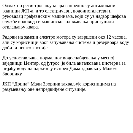
Одмах по регистровању квара ванредно су ангажовани
радници ЈКП-а, и то електричари, водоинсталатери и
руковалац грађевнским машинама, који су уз надзор шефова
службе водовода и машинског одржавања приступили
отклањању квара.
Радови на замени електро мотора су завршени око 12 часова,
али су корисници због запуњавања система и резервоара воду
добили нешто касније.
До успостављања нормалног водоснабдевања у месној
заједници Центар, од јутрос, је била ангажована цистерна за
пијаћу воду на паркингу испред Дома здравља у Малом
Зворнику.
ЈКП “Дрина” Мали Зворник захваљује корисницима на
разумевању ове непредвиђене ситуације.