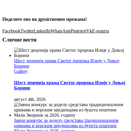
Поделите ово на друштвеним мрежама!
Facebook
Twitter
LinkedIn
WhatsApp
Pinterest
Vk
Е-пошта
Сличне вести
Шест деценија храма Светог пророка Илије у Доњој
Борини
Gallery
Шест деценија храма Светог пророка Илије у Доњој
Борини
август 4th, 2026
Јавни конкурс за доделу средстава традиционалним
црквама и верским заједницама из буџета општине
Мали Зворник за 2026. годину