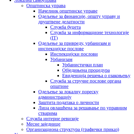
Локална самоуправа
Општинска управа
Начелник општинске управе
Одељење за финансије, општу управу и
друштвене делатности
Служба буџета
Служба за информационе технологије
(IT)
Одељење за привреду, урбанизам и
инспекцијске послове
Инспекцијски послови
Урбанизам
Урбанистички план
Обједињена процедура
Евиденција решења о озакоњењу
Служба за стручне послове органа
општине
Одељење за локалну пореску
администрацију
Заштита података о личности
Лица овлашћена за решавање по управним
стварима
Служба интерне ревизије
Месне заједнице
Организациона структура (графички приказ)