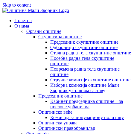
Skip to content
Почетна
О нама
Органи општине
Скупштина општине
Председник скупштине општине
Одборници скупштине општине
Стална радна тела скупштине општине
Посебна радна тела скупштине
општине
Повремена радна тела скупштине
општине
Стручне комисије скупштине општине
Изборна комисија општине Мали
Зворник у сталном саставу
Председник општине
Кабинет председника општине – за
послове урбанизма
Општинско веће
Комисија за популациону политику
Општинска управа
Општински правобранилац
Финансије