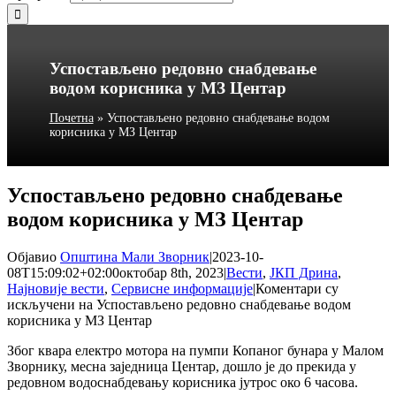
Успостављено редовно снабдевање
водом корисника у МЗ Центар
Почетна
»
Успостављено редовно снабдевање водом
корисника у МЗ Центар
Успостављено редовно снабдевање
водом корисника у МЗ Центар
Објавио
Општина Мали Зворник
|
2023-10-
08T15:09:02+02:00
октобар 8th, 2023
|
Вести
,
ЈКП Дрина
,
Најновије вести
,
Сервисне информације
|
Коментари су
искључени
на Успостављено редовно снабдевање водом
корисника у МЗ Центар
Због квара електро мотора на пумпи Копаног бунара у Малом
Зворнику, месна заједница Центар, дошло је до прекида у
редовном водоснабдевању корисника јутрос око 6 часова.