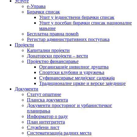
Услуге
е-Управа
Бирачки списак
Упит у јединствени бирачки списак
Упит у посебан бирачки списак националне
мањине
Бесплатна правна помоћ
Регистар административних поступака
Пројекти
Капитални пројекти
Донаторски пројекти – вести
Пројектно финансирање
Организације цивилног друштва
Спортски клубови и удружења
Суфинансирање медијског садржаја
Традиционалне цркве и верске заједнице
Документи
Статут општине
Планска документа
Документи просторног и урбанистичког
планирања
Информатор о раду
План интегритета
Службени лист
Систематизација радних места