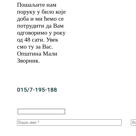
Пошаљите нам
поруку у било које
доба и ми ћемо се
потрудити да Вам
одговоримо у року
од 48 сати. Увек
смо ту за Вас.
Општина Мали
Зворник.
015/7-195-188