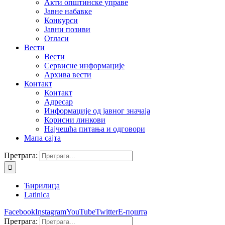
Акти општинске управе
Јавне набавке
Конкурси
Јавни позиви
Огласи
Вести
Вести
Сервисне информације
Архива вести
Контакт
Контакт
Адресар
Информације од јавног значаја
Корисни линкови
Најчешћа питања и одговори
Мапа сајта
Претрага:
Ћирилица
Latinica
Facebook
Instagram
YouTube
Twitter
Е-пошта
Претрага: