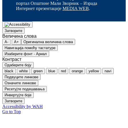
портал Општине Мали Зворник – Израда
Интернет презентације
MEDIA WEB
.
Затворите
Величина слова
A-
A+
Оригинална величина слова
Навигација помоћу тастатуре
Изаберите фонт - Ариал
Контраст
Одаберите боју
black
white
green
blue
red
orange
yellow
navi
Подвуците линкове
Означите линкове
Ресетујте подешавања
Инвертујте боје
Затворите
Accessibility by WAH
Go to Top