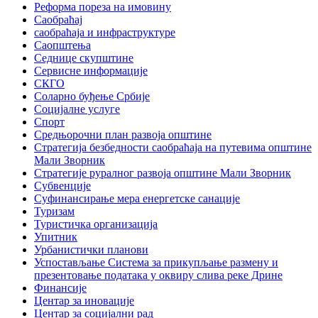
Реформа пореза на имовину
Саобраћај
саобраћаја и инфраструктуре
Саопштења
Седнице скупштине
Сервисне информације
СКГО
Соларно буђење Србије
Социјалне услуге
Спорт
Средњорочни план развоја општине
Стратегија безбедности саобраћаја на путевима општине
Мали Зворник
Стратегије руралног развоја општине Мали Зворник
Субвенције
Суфинансирање мера енергетске санације
Туризам
Туристичка организација
Упитник
Урбанистички планови
Успостављање Система за прикупљање размену и
презентовање података у оквиру слива реке Дрине
Финансије
Центар за иновације
Центар за социјални рад