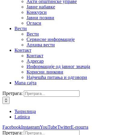
Акти општинске управе
Јавне набавке
Конкурси
Јавни позиви
Огласи
Вести
Вести
Сервисне информације
Архива вести
Контакт
Контакт
Адресар
Информације од јавног значаја
Корисни линкови
Најчешћа питања и одговори
Мапа сајта
Претрага:
Ћирилица
Latinica
Facebook
Instagram
YouTube
Twitter
Е-пошта
Претрага: