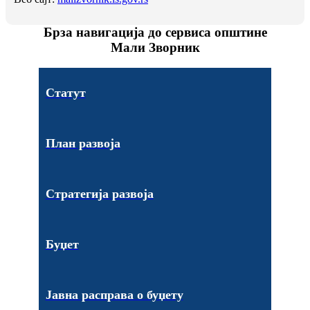
Брза навигација до сервиса општине
Мали Зворник
Статут
План развоја
Стратегија развоја
Буџет
Јавна расправа о буџету