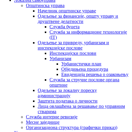
Локална самоуправа
Општинска управа
Начелник општинске управе
Одељење за финансије, општу управу и
друштвене делатности
Служба буџета
Служба за информационе технологије
(IT)
Одељење за привреду, урбанизам и
инспекцијске послове
Инспекцијски послови
Урбанизам
Урбанистички план
Обједињена процедура
Евиденција решења о озакоњењу
Служба за стручне послове органа
општине
Одељење за локалну пореску
администрацију
Заштита података о личности
Лица овлашћена за решавање по управним
стварима
Служба интерне ревизије
Месне заједнице
Организациона структура (графички приказ)