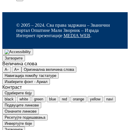
© 2005 – 2024. Сва права задржана – Званични
портал Општине Мали Зворник – Израда
Интернет презентације
MEDIA WEB
.
Затворите
Величина слова
A-
A+
Оригинална величина слова
Навигација помоћу тастатуре
Изаберите фонт - Ариал
Контраст
Одаберите боју
black
white
green
blue
red
orange
yellow
navi
Подвуците линкове
Означите линкове
Ресетујте подешавања
Инвертујте боје
Затворите