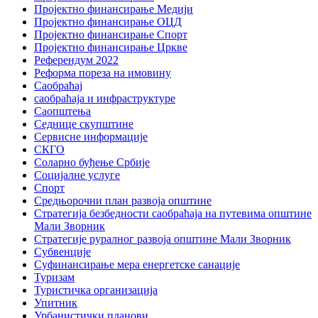
Пројектно финансирање Медији
Пројектно финансирање ОЦД
Пројектно финансирање Спорт
Пројектно финансирање Цркве
Референдум 2022
Реформа пореза на имовину
Саобраћај
саобраћаја и инфраструктуре
Саопштења
Седнице скупштине
Сервисне информације
СКГО
Соларно буђење Србије
Социјалне услуге
Спорт
Средњорочни план развоја општине
Стратегија безбедности саобраћаја на путевима општине
Мали Зворник
Стратегије руралног развоја општине Мали Зворник
Субвенције
Суфинансирање мера енергетске санације
Туризам
Туристичка организација
Упитник
Урбанистички планови