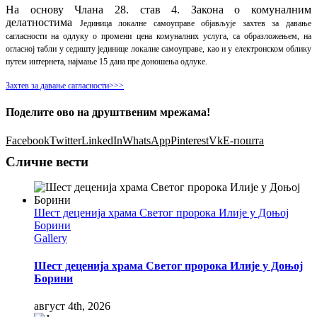
На основу Члана 28. став 4. Закона о комуналним
делатностима
Јединица локалне самоуправе објављује захтев за давање
сагласности на одлуку о промени цена комуналних услуга, са образложењем, на
огласној табли у седишту јединице локалне самоуправе, као и у електронском облику
путем интернета, најмање 15 дана пре доношења одлуке.
Захтев за давање сагласности>>>
Поделите ово на друштвеним мрежама!
Facebook
Twitter
LinkedIn
WhatsApp
Pinterest
Vk
Е-пошта
Сличне вести
Шест деценија храма Светог пророка Илије у Доњој
Борини
Gallery
Шест деценија храма Светог пророка Илије у Доњој
Борини
август 4th, 2026