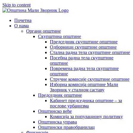
Skip to content
Почетна
О нама
Органи општине
Скупштина општине
Председник скупштине општине
Одборници скупштине општине
Стална радна тела скупштине општине
Посебна радна тела скупштине
општине
Повремена радна тела скупштине
општине
Стручне комисије скупштине општине
Изборна комисија општине Мали
Зворник у сталном саставу
Председник општине
Кабинет председника општине – за
послове урбанизма
Општинско веће
Комисија за популациону политику
Општинска управа
Општински правобранилац
Финансије