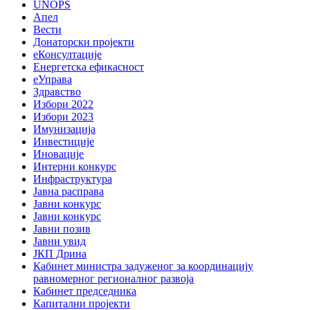
UNOPS
Апел
Вести
Донаторски пројекти
еКонсултације
Енергетска ефикасност
еУправа
Здравство
Избори 2022
Избори 2023
Имунизација
Инвестиције
Иновације
Интерни конкурс
Инфраструктура
Јавна расправа
Јавни конкурс
Јавни конкурс
Јавни позив
Јавни увид
ЈКП Дрина
Кабинет министра задуженог за координацију
равномерног регионалног развоја
Кабинет председника
Капитални пројекти