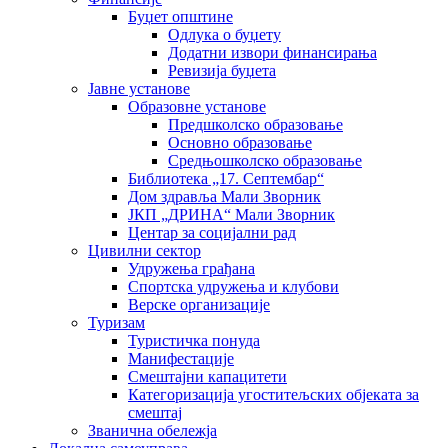
Буџет општине
Одлука о буџету
Додатни извори финансирања
Ревизија буџета
Јавне установе
Образовне установе
Предшколско образовање
Основно образовање
Средњошколско образовање
Библиотека „17. Септембар“
Дом здравља Мали Зворник
ЈКП „ДРИНА“ Мали Зворник
Центар за социјални рад
Цивилни сектор
Удружења грађана
Спортска удружења и клубови
Верске организације
Туризам
Туристичка понуда
Манифестације
Смештајни капацитети
Категоризација угоститељских објеката за
смештај
Званична обележја