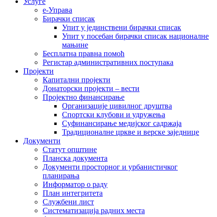
Услуге
е-Управа
Бирачки списак
Упит у јединствени бирачки списак
Упит у посебан бирачки списак националне
мањине
Бесплатна правна помоћ
Регистар административних поступака
Пројекти
Капитални пројекти
Донаторски пројекти – вести
Пројектно финансирање
Организације цивилног друштва
Спортски клубови и удружења
Суфинансирање медијског садржаја
Традиционалне цркве и верске заједнице
Документи
Статут општине
Планска документа
Документи просторног и урбанистичког
планирања
Информатор о раду
План интегритета
Службени лист
Систематизација радних места