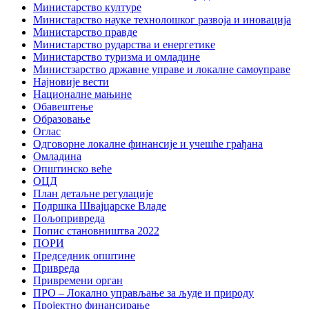
Министарство културе
Министарство науке технолошког развоја и иновација
Министарство правде
Министарство рударства и енергетике
Министарство туризма и омладине
Министзарство државне управе и локалне самоуправе
Најновије вести
Националне мањине
Обавештење
Образовање
Оглас
Одговорне локалне финансије и учешће грађана
Омладина
Општинско веће
ОЦД
План детаљне регулације
Подршка Швајцарске Владе
Пољопривреда
Попис становништва 2022
ПОРИ
Председник општине
Привреда
Привремени орган
ПРО – Локално управљање за људе и природу
Пројектно финансирање