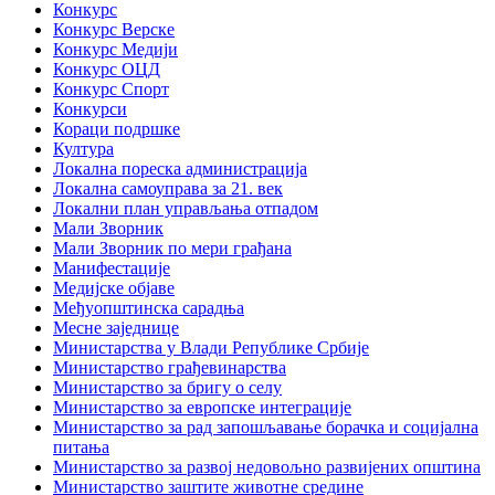
Конкурс
Конкурс Верске
Конкурс Медији
Конкурс ОЦД
Конкурс Спорт
Конкурси
Кораци подршке
Култура
Локална пореска администрација
Локална самоуправа за 21. век
Локални план управљања отпадом
Мали Зворник
Мали Зворник по мери грађана
Манифестације
Медијске објаве
Међуопштинска сарадња
Месне заједнице
Министарства у Влади Републике Србије
Министарство грађевинарства
Министарство за бригу о селу
Министарство за европске интеграције
Министарство за рад запошљавање борачка и социјална
питања
Министарство за развој недовољно развијених општина
Министарство заштите животне средине