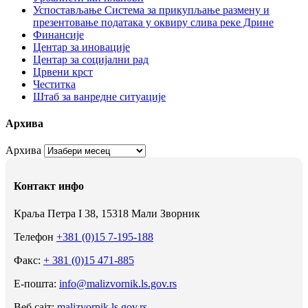
Успостављање Система за прикупљање размену и
презентовање података у оквиру слива реке Дрине
Финансије
Центар за иновације
Центар за социјални рад
Црвени крст
Честитка
Штаб за ванредне ситуације
Архива
Архива
Контакт инфо
Краља Петра I 38, 15318 Мали Зворник
Телефон
+381 (0)15 7-195-188
Факс:
+ 381 (0)15 471-885
Е-пошта:
info@malizvornik.ls.gov.rs
Веб сајт:
malizvornik.ls.gov.rs