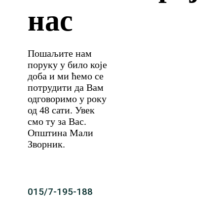
нас
Пошаљите нам
поруку у било које
доба и ми ћемо се
потрудити да Вам
одговоримо у року
од 48 сати. Увек
смо ту за Вас.
Општина Мали
Зворник.
015/7-195-188