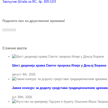
Закључак Штаба за ВС, бр. 820-12/3
Поделите ово на друштвеним мрежама!
Facebook
Twitter
LinkedIn
WhatsApp
Pinterest
Vk
Е-
пошта
Сличне вести
Шест деценија храма Светог пророка Илије у Доњој Борини
август 4th, 2026
Јавни конкурс за доделу средстава традиционалним црквама
јул 30th, 2026