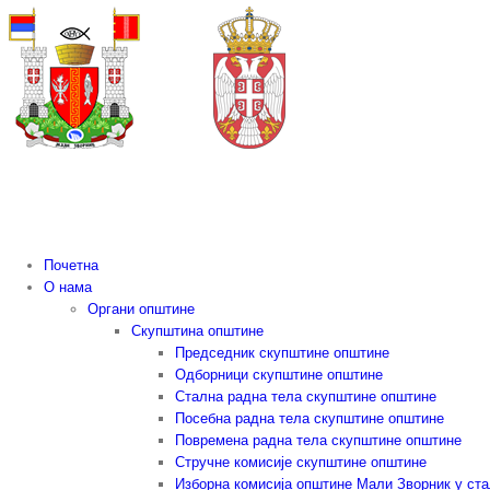
Skip
to
content
Почетна
О нама
Органи општине
Скупштина општине
Председник скупштине општине
Одборници скупштине општине
Стална радна тела скупштине општине
Посебна радна тела скупштине општине
Повремена радна тела скупштине општине
Стручне комисије скупштине општине
Изборна комисија општине Мали Зворник у ст