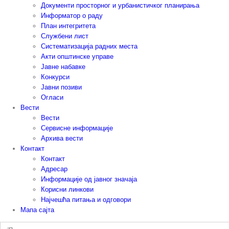
Документи просторног и урбанистичког планирања
Информатор о раду
План интегритета
Службени лист
Систематизација радних места
Акти општинске управе
Јавне набавке
Конкурси
Јавни позиви
Огласи
Вести
Вести
Сервисне информације
Архива вести
Контакт
Контакт
Адресар
Информације од јавног значаја
Корисни линкови
Најчешћа питања и одговори
Мапа сајта
Претрага: