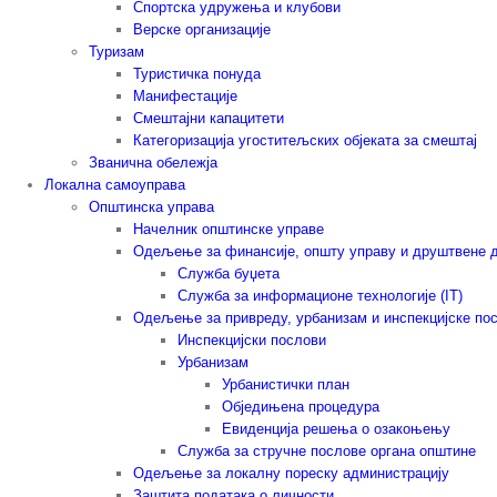
Спортска удружења и клубови
Верске организације
Туризам
Туристичка понуда
Манифестације
Смештајни капацитети
Категоризација угоститељских објеката за смештај
Званична обележја
Локална самоуправа
Општинска управа
Начелник општинске управе
Одељење за финансије, општу управу и друштвене 
Служба буџета
Служба за информационе технологије (IT)
Одељење за привреду, урбанизам и инспекцијске по
Инспекцијски послови
Урбанизам
Урбанистички план
Обједињена процедура
Евиденција решења о озакоњењу
Служба за стручне послове органа општине
Одељење за локалну пореску администрацију
Заштита података о личности