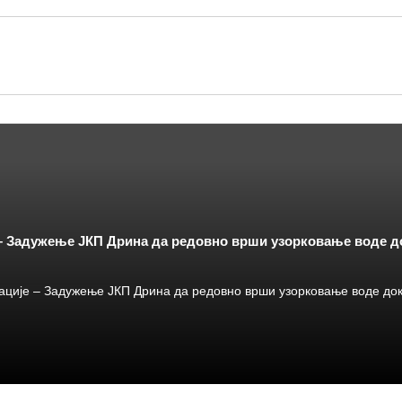
 – Задужење ЈКП Дрина да редовно врши узорковање воде 
ације – Задужење ЈКП Дрина да редовно врши узорковање воде до