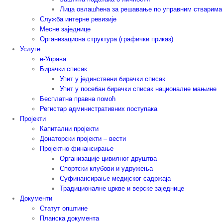
Лица овлашћена за решавање по управним стварима
Служба интерне ревизије
Месне заједнице
Организациона структура (графички приказ)
Услуге
е-Управа
Бирачки списак
Упит у јединствени бирачки списак
Упит у посебан бирачки списак националне мањине
Бесплатна правна помоћ
Регистар административних поступака
Пројекти
Капитални пројекти
Донаторски пројекти – вести
Пројектно финансирање
Организације цивилног друштва
Спортски клубови и удружења
Суфинансирање медијског садржаја
Традиционалне цркве и верске заједнице
Документи
Статут општине
Планска документа