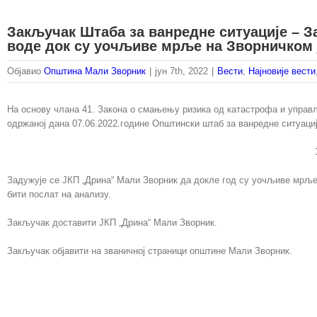
Закључак Штаба за ванредне ситуације – 
воде док су уочљиве мрље на Зворничком 
Објавио
Општина Мали Зворник
|
јун 7th, 2022
|
Вести
,
Најновије вести
На основу члана 41. Закона о смањењу ризика од катастрофа и управљ
одржаној дана 07.06.2022.године Општински штаб за ванредн
Задужује се ЈКП „Дрина“ Мали Зворник да докле год су уочљиве мрље си
бити послат на анализу.
Закључак доставити ЈКП „Дрина“ Мали Зворник.
Закључак објавити на званичној страници општине Мали Зворник.