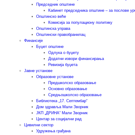
Председник општине
Кабинет председника општине – за послове у
Општинско веће
Комисија за популациону политику
Општинска управа
Општински правобранилац
Финансије
Буџет општине
Одлука о буџету
Додатни извори финансирања
Ревизија буџета
Јавне установе
Образовне установе
Предшколско образовање
Основно образовање
Средњошколско образовање
Библиотека „17. Септембар“
Дом здравља Мали Зворник
ЈКП „ДРИНА“ Мали Зворник
Центар за социјални рад
Цивилни сектор
Удружења грађана