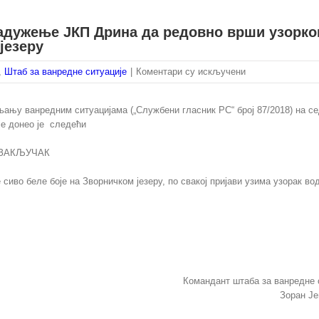
Задужење ЈКП Дрина да редовно врши узорк
језеру
на
,
Штаб за ванредне ситуације
|
Коментари су искључени
Закључак
Штаба
ању ванредним ситуацијама („Службени гласник РС“ број 87/2018) на с
за
е ситуације донео је следећи
ванредне
ситуације
ЗАКЉУЧАК
–
Задужење
во беле боје на Зворничком језеру, по свакој пријави узима узорак вод
ЈКП
Дрина
да
редовно
врши
узорковање
воде
Командант штаба за ванредне 
док
Зоран Је
су
уочљиве