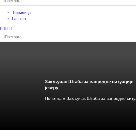
Ћирилица
Latinica
Facebook
Instagram
YouTube
Twitter
Е-
пошта
Претрага:
Закључак Штаба за ванредне ситуације
језеру
Почетна
»
Закључак Штаба за ванредне ситу