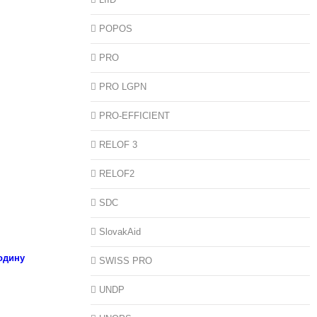
POPOS
PRO
PRO LGPN
PRO-EFFICIENT
RELOF 3
RELOF2
SDC
SlovakAid
одину
SWISS PRO
UNDP