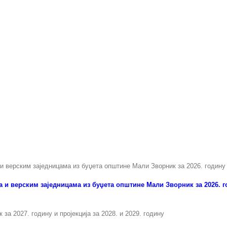
мрље
на
Зворничком
језеру
 и верским заједницама из буџета општине Мали Зворник за 2026. г