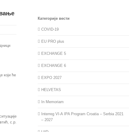
овање
Категорије вести
COVID-19
EU PRO plus
едници
EXCHANGE 5
EXCHANGE 6
е који ће
EXPO 2027
HELVETAS
In Memoriam
Interreg VI-A IPA Program Croatia – Serbia 2021
ситуације
– 2027
втић, с.р.
LIID