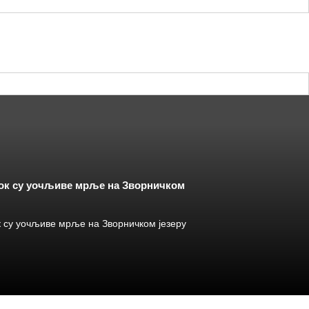
док су уочљиве мрље на Зворничком
к су уочљиве мрље на Зворничком језеру