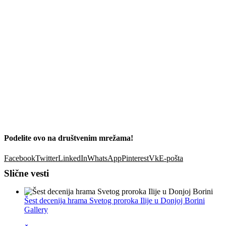
Podelite ovo na društvenim mrežama!
Facebook
Twitter
LinkedIn
WhatsApp
Pinterest
Vk
E-pošta
Slične vesti
Šest decenija hrama Svetog proroka Ilije u Donjoj Borini
Gallery