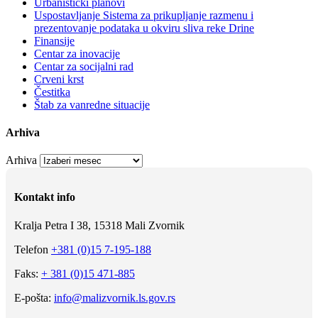
Urbanistički planovi
Uspostavljanje Sistema za prikupljanje razmenu i
prezentovanje podataka u okviru sliva reke Drine
Finansije
Centar za inovacije
Centar za socijalni rad
Crveni krst
Čestitka
Štab za vanredne situacije
Arhiva
Arhiva
Kontakt info
Kralja Petra I 38, 15318 Mali Zvornik
Telefon
+381 (0)15 7-195-188
Faks:
+ 381 (0)15 471-885
E-pošta:
info@malizvornik.ls.gov.rs