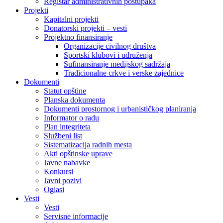
Registar administrativnih postupaka
Projekti
Kapitalni projekti
Donatorski projekti – vesti
Projektno finansiranje
Organizacije civilnog društva
Sportski klubovi i udruženja
Sufinansiranje medijskog sadržaja
Tradicionalne crkve i verske zajednice
Dokumenti
Statut opštine
Planska dokumenta
Dokumenti prostornog i urbanističkog planiranja
Informator o radu
Plan integriteta
Službeni list
Sistematizacija radnih mesta
Akti opštinske uprave
Javne nabavke
Konkursi
Javni pozivi
Oglasi
Vesti
Vesti
Servisne informacije