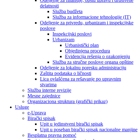
Odeljenje za finansije, opštu upravu i društvene
delatnosti
Služba budžeta
Služba za informacione tehnologije (IT)
Odeljenje za privredu, urbanizam i inspekcijske
poslove
Inspekcijski poslovi
Urbanizam
Urbanistički plan
Objedinjena procedura
Evidencija rešenja o ozakonjenju
Služba za stručne poslove organa opštine
Odeljenje za lokalnu poresku administraciju
Zaštita podataka o ličnosti
Lica ovlašćena za rešavanje po upravnim
stvarima
Služba interne revizije
Mesne zajednice
Organizaciona struktura (grafički prikaz)
Usluge
e-Uprava
Birački spisak
Upit u jedinstveni birački spisak
Upit u poseban birački spisak nacionalne manjine
Besplatna pravna pomoć