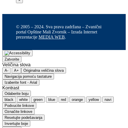
×
© 2005 – 2024. Sva prava zadržana – Zvanični
portal Opštine Mali Zvornik – Izrada Internet
prezentacije
MEDIA WEB
.
Zatvorite
Veličina slova
A-
A+
Originalna veličina slova
Navigacija pomoću tastature
Izaberite font - Arial
Kontrast
Odaberite boju
black
white
green
blue
red
orange
yellow
navi
Podvucite linkove
Označite linkove
Resetujte podešavanja
Invertujte boje