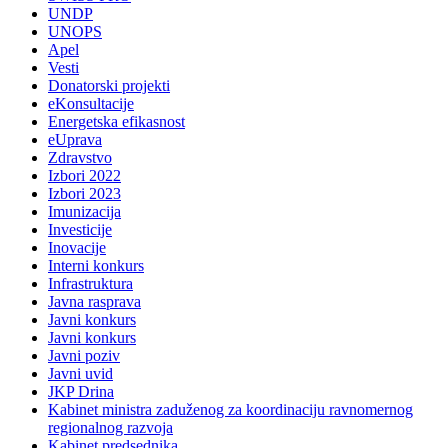
UNDP
UNOPS
Apel
Vesti
Donatorski projekti
eKonsultacije
Energetska efikasnost
eUprava
Zdravstvo
Izbori 2022
Izbori 2023
Imunizacija
Investicije
Inovacije
Interni konkurs
Infrastruktura
Javna rasprava
Javni konkurs
Javni konkurs
Javni poziv
Javni uvid
JKP Drina
Kabinet ministra zaduženog za koordinaciju ravnomernog
regionalnog razvoja
Kabinet predsednika