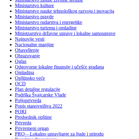
Ministarstvo kulture
Ministarstvo nauke tehnološkog razvoja i inovacija
Ministarstvo pravde
Ministarstvo rudarstva i energetike
Ministarstvo turizma i omladine
Ministzarstvo državne uprave i lokalne samouprave
Najnovije vesti
Nacionalne manjine
Obaveštenje
Obrazovanje
Oglas
Odgovorne lokalne finansije i učešće građana
Omladina
Opštinsko veće
OCD
Plan detaljne regulacije
Podrška Švajcarske Vlade
Poljoprivreda
Popis stanovništva 2022
PORI
Predsednik opštine
Privreda
Privremeni organ
PRO – Lokalno upravljanje za ljude i prirodu