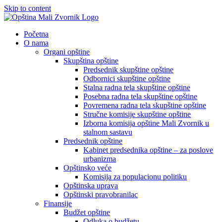
Skip to content
Početna
O nama
Organi opštine
Skupština opštine
Predsednik skupštine opštine
Odbornici skupštine opštine
Stalna radna tela skupštine opštine
Posebna radna tela skupštine opštine
Povremena radna tela skupštine opštine
Stručne komisije skupštine opštine
Izborna komisija opštine Mali Zvornik u
stalnom sastavu
Predsednik opštine
Kabinet predsednika opštine – za poslove
urbanizma
Opštinsko veće
Komisija za populacionu politiku
Opštinska uprava
Opštinski pravobranilac
Finansije
Budžet opštine
Odluka o budžetu