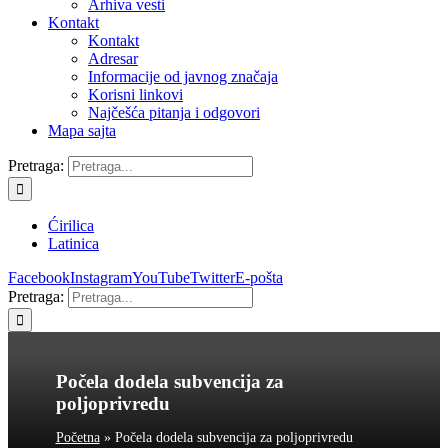
Arhiva vesti
Kontakt
Kontakt
Adresar
Informacije od javnog značaja
Korisni linkovi
Najčešća pitanja i odgovori
Mapa sajta
Pretraga:
Ćirilica
Latinica
Facebook
Instagram
YouTube
Twitter
E-pošta
Pretraga:
Počela dodela subvencija za
poljoprivredu
Početna
»
Počela dodela subvencija za poljoprivredu