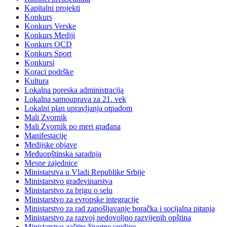
Kapitalni projekti
Konkurs
Konkurs Verske
Konkurs Mediji
Konkurs OCD
Konkurs Sport
Konkursi
Koraci podrške
Kultura
Lokalna poreska administracija
Lokalna samouprava za 21. vek
Lokalni plan upravljanja otpadom
Mali Zvornik
Mali Zvornik po meri građana
Manifestacije
Medijske objave
Međuopštinska saradnja
Mesne zajednice
Ministarstva u Vladi Republike Srbije
Ministarstvo građevinarstva
Ministarstvo za brigu o selu
Ministarstvo za evropske integracije
Ministarstvo za rad zapošljavanje boračka i socijalna pitanja
Ministarstvo za razvoj nedovoljno razvijenih opština
Ministarstvo zaštite životne sredine