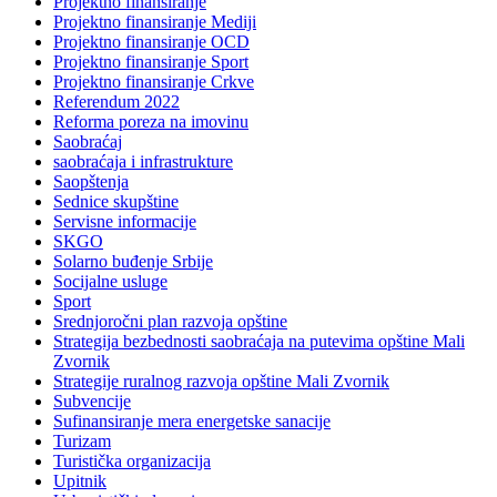
Projektno finansiranje
Projektno finansiranje Mediji
Projektno finansiranje OCD
Projektno finansiranje Sport
Projektno finansiranje Crkve
Referendum 2022
Reforma poreza na imovinu
Saobraćaj
saobraćaja i infrastrukture
Saopštenja
Sednice skupštine
Servisne informacije
SKGO
Solarno buđenje Srbije
Socijalne usluge
Sport
Srednjoročni plan razvoja opštine
Strategija bezbednosti saobraćaja na putevima opštine Mali
Zvornik
Strategije ruralnog razvoja opštine Mali Zvornik
Subvencije
Sufinansiranje mera energetske sanacije
Turizam
Turistička organizacija
Upitnik