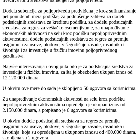
uvećava fond sredstava namenjen za poljoprivredu.
Dodela subencija za poljoprivredu predviđena je kroz sufinansiranje
pet ponuđenih mera podrške, za podnošenje zahteva za dodelu
podsticajnih sredstava za kreditnu podršku, za dodelu podsticajnih
sredstava za regres za veštačko osemenjivanje, za unapređivanje
ekonomskih aktivnosti na selu kroz podršku nepoljoprivrednim
aktivnostima, dodelu podsticajnih sredstava za regres za premiju
osiguranja za useve, plodove, višegodišnje zasade, rasadnika i
životinja i za investicije u fizičku imovinu poljoprivrednog
gazdinstva.
Najviše interesovanja i ovog puta bilo je za podsticajna sredstva za
investicije u fizičku imovinu, za šta je obezbeđen ukupan iznos od
12.120.000 dinara.
U okviru ove mere do sada je sklopljeno 50 ugovora sa korisnicima.
Za unapređivanje ekonomskih aktivnosti na selu kroz podršku
nepoljoprivrednim aktivnostima opredeljen je ukupan iznos od
2.150.000 dinara, a potpisano je 6 ugovora sa korisnicima.
U okviru dodele podsticajnih sredstava za regres za premiju
osiguranja za useve, plodove, višegodišnje zasade, rasadnika i
životinja, koja su opredeljena u ukupnom iznosu od 400.000 dinara,
skopljena su 2 ugovora.