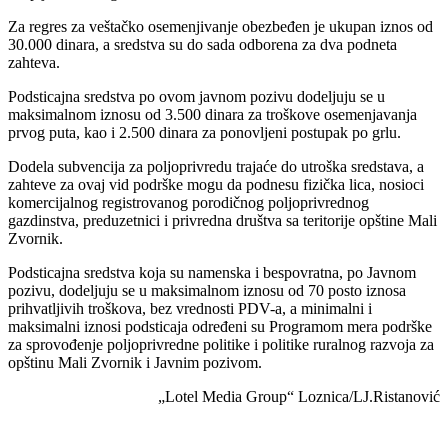
Za regres za veštačko osemenjivanje obezbeđen je ukupan iznos od
30.000 dinara, a sredstva su do sada odborena za dva podneta
zahteva.
Podsticajna sredstva po ovom javnom pozivu dodeljuju se u
maksimalnom iznosu od 3.500 dinara za troškove osemenjavanja
prvog puta, kao i 2.500 dinara za ponovljeni postupak po grlu.
Dodela subvencija za poljoprivredu trajaće do utroška sredstava, a
zahteve za ovaj vid podrške mogu da podnesu fizička lica, nosioci
komercijalnog registrovanog porodičnog poljoprivrednog
gazdinstva, preduzetnici i privredna društva sa teritorije opštine Mali
Zvornik.
Podsticajna sredstva koja su namenska i bespovratna, po Javnom
pozivu, dodeljuju se u maksimalnom iznosu od 70 posto iznosa
prihvatljivih troškova, bez vrednosti PDV-a, a minimalni i
maksimalni iznosi podsticaja određeni su Programom mera podrške
za sprovođenje poljoprivredne politike i politike ruralnog razvoja za
opštinu Mali Zvornik i Javnim pozivom.
„Lotel Media Group“ Loznica/LJ.Ristanović