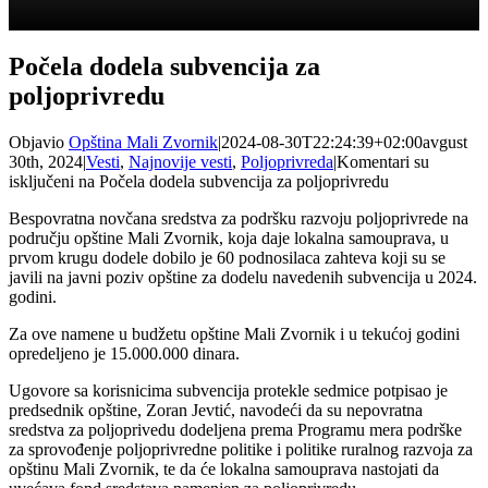
Počela dodela subvencija za
poljoprivredu
Objavio
Opština Mali Zvornik
|
2024-08-30T22:24:39+02:00
avgust
30th, 2024
|
Vesti
,
Najnovije vesti
,
Poljoprivreda
|
Komentari su
isključeni
na Počela dodela subvencija za poljoprivredu
Bespovratna novčana sredstva za podršku razvoju poljoprivrede na
području opštine Mali Zvornik, koja daje lokalna samouprava, u
prvom krugu dodele dobilo je 60 podnosilaca zahteva koji su se
javili na javni poziv opštine za dodelu navedenih subvencija u 2024.
godini.
Za ove namene u budžetu opštine Mali Zvornik i u tekućoj godini
opredeljeno je 15.000.000 dinara.
Ugovore sa korisnicima subvencija protekle sedmice potpisao je
predsednik opštine, Zoran Jevtić, navodeći da su nepovratna
sredstva za poljoprivedu dodeljena prema Programu mera podrške
za sprovođenje poljoprivredne politike i politike ruralnog razvoja za
opštinu Mali Zvornik, te da će lokalna samouprava nastojati da