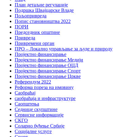
План детаљне регулације
Подршка Швајцарске Владе
Пољопривреда
Попис становништва 2022
ПОРИ
Председник општине
Привреда
Привремени орган
ПРО – Локално управљање за људе и природу
Пројектно финансирање
Пројектно финансирање Медији
Пројектно финансирање ОЦД
Пројектно финансирање Спорт
Пројектно финансирање Цркве
Референдум 2022
Реформа пореза на имовину
Саобраћај
саобраћаја и инфраструктуре
Саопштења
Седнице скупштине
Сервисне информације
СКГО
Соларно буђење Србије
Социјалне услуге
Спорт