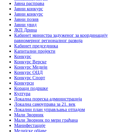
Јавна расправа
Јавни конкурс
Јавни конкурс
Јавни позив
Јавни увид
ЈКП Дрина
Кабинет министра задуженог за координацију
равномерног регионалног развоја
Кабинет председника
Капитални пројекти
Конкурс
Конкурс Верске
Конкурс Медији
Конкурс ОЦД
Конкурс Спорт
Конкурси
Кораци подршке
Култура
Локална пореска администрација
Локална самоуправа за 21. век
Локални план управљања отпадом
Мали Зворник
Мали Зворник по мери грађана
Манифестације
Медијске објаве