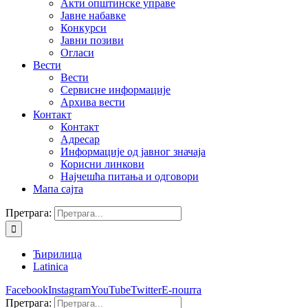
Акти општинске управе
Јавне набавке
Конкурси
Јавни позиви
Огласи
Вести
Вести
Сервисне информације
Архива вести
Контакт
Контакт
Адресар
Информације од јавног значаја
Корисни линкови
Најчешћа питања и одговори
Мапа сајта
Претрага:
Ћирилица
Latinica
Facebook
Instagram
YouTube
Twitter
Е-пошта
Претрага: