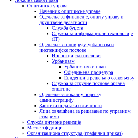
Локална самоуправа
Општинска управа
Начелник општинске управе
Одељење за финансије, општу управу и
друштвене делатности
Служба буџета
Служба за информационе технологије
(IT)
Одељење за привреду, урбанизам и
инспекцијске послове
Инспекцијски послови
Урбанизам
Урбанистички план
Обједињена процедура
Евиденција решења о озакоњењу
Служба за стручне послове органа
општине
Одељење за локалну пореску
администрацију
Заштита података о личности
Лица овлашћена за решавање по управним
стварима
Служба интерне ревизије
Месне заједнице
Организациона структура (графички приказ)