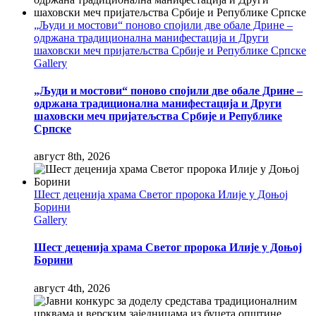
„Људи и мостови“ поново спојили две обале Дрине –
одржана традиционална манифестација и Други
шаховски меч пријатељства Србије и Републике Српске
Gallery
„Људи и мостови“ поново спојили две обале Дрине –
одржана традиционална манифестација и Други
шаховски меч пријатељства Србије и Републике
Српске
август 8th, 2026
Шест деценија храма Светог пророка Илије у Доњој
Борини
Gallery
Шест деценија храма Светог пророка Илије у Доњој
Борини
август 4th, 2026