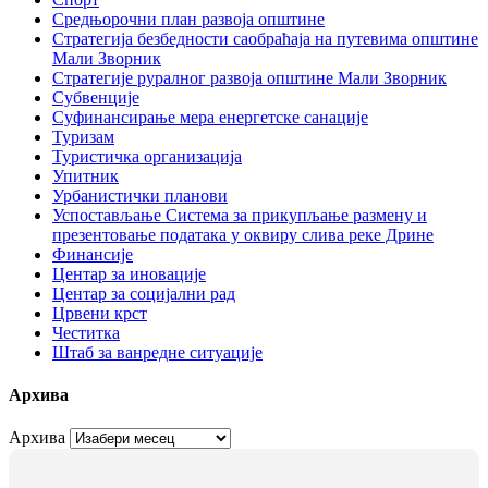
Средњорочни план развоја општине
Стратегија безбедности саобраћаја на путевима општине
Мали Зворник
Стратегије руралног развоја општине Мали Зворник
Субвенције
Суфинансирање мера енергетске санације
Туризам
Туристичка организација
Упитник
Урбанистички планови
Успостављање Система за прикупљање размену и
презентовање података у оквиру слива реке Дрине
Финансије
Центар за иновације
Центар за социјални рад
Црвени крст
Честитка
Штаб за ванредне ситуације
Архива
Архива