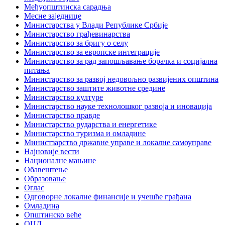
Међуопштинска сарадња
Месне заједнице
Министарства у Влади Републике Србије
Министарство грађевинарства
Министарство за бригу о селу
Министарство за европске интеграције
Министарство за рад запошљавање борачка и социјална
питања
Министарство за развој недовољно развијених општина
Министарство заштите животне средине
Министарство културе
Министарство науке технолошког развоја и иновација
Министарство правде
Министарство рударства и енергетике
Министарство туризма и омладине
Министзарство државне управе и локалне самоуправе
Најновије вести
Националне мањине
Обавештење
Образовање
Оглас
Одговорне локалне финансије и учешће грађана
Омладина
Општинско веће
ОЦД