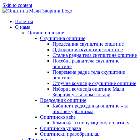
Skip to content
Почетна
О нама
Органи општине
Скупштина општине
Председник скупштине општине
Одборници скупштине општине
Стална радна тела скупштине општине
Посебна радна тела скупштине
општине
Повремена радна тела скупштине
општине
Стручне комисије скупштине општине
Изборна комисија општине Мали
Зворник у сталном саставу
Председник општине
Кабинет председника општине – за
послове урбанизма
Општинско веће
Комисија за популациону политику
Општинска управа
Општински правобранилац
Финансије