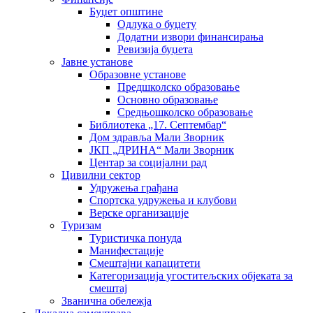
Буџет општине
Одлука о буџету
Додатни извори финансирања
Ревизија буџета
Јавне установе
Образовне установе
Предшколско образовање
Основно образовање
Средњошколско образовање
Библиотека „17. Септембар“
Дом здравља Мали Зворник
ЈКП „ДРИНА“ Мали Зворник
Центар за социјални рад
Цивилни сектор
Удружења грађана
Спортска удружења и клубови
Верске организације
Туризам
Туристичка понуда
Манифестације
Смештајни капацитети
Категоризација угоститељских објеката за
смештај
Званична обележја