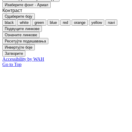
Изаберите фонт - Ариал
Контраст
Одаберите боју
black
white
green
blue
red
orange
yellow
navi
Подвуците линкове
Означите линкове
Ресетујте подешавања
Инвертујте боје
Затворите
Accessibility by WAH
Go to Top