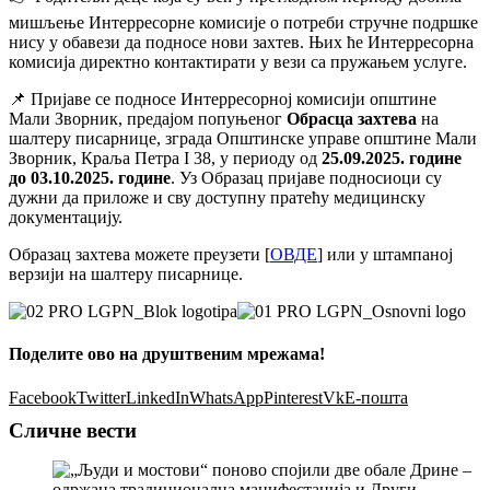
мишљење Интерресорне комисије о потреби стручне подршке
нису у обавези да подносе нови захтев. Њих ће Интерресорна
комисија директно контактирати у вези са пружањем услуге.
📌 Пријаве се подносе Интерресорној комисији општине
Мали Зворник, предајом попуњеног
Обрасца захтева
на
шалтеру писарнице, зграда Општинске управе општине Мали
Зворник, Краља Петра I 38, у периоду од
25.09.2025. године
до 03.10.2025. године
. Уз Образац пријаве подносиоци су
дужни да приложе и сву доступну пратећу медицинску
документацију.
Образац захтева можете преузети [
ОВДЕ
] или у штампаној
верзији на шалтеру писарнице.
Поделите ово на друштвеним мрежама!
Facebook
Twitter
LinkedIn
WhatsApp
Pinterest
Vk
Е-пошта
Сличне вести