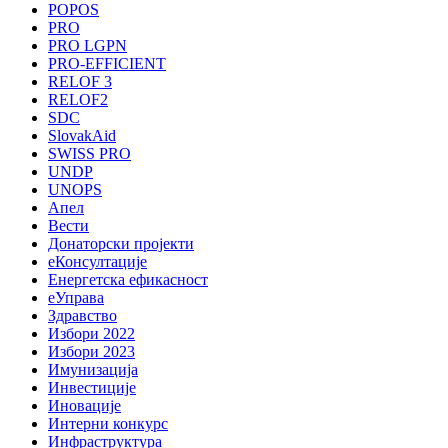
POPOS
PRO
PRO LGPN
PRO-EFFICIENT
RELOF 3
RELOF2
SDC
SlovakAid
SWISS PRO
UNDP
UNOPS
Апел
Вести
Донаторски пројекти
еКонсултације
Енергетска ефикасност
еУправа
Здравство
Избори 2022
Избори 2023
Имунизација
Инвестиције
Иновације
Интерни конкурс
Инфраструктура