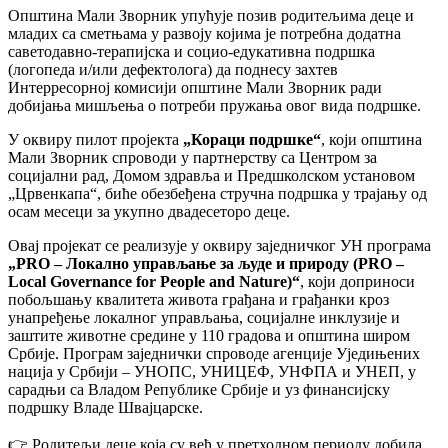
Општина Мали Зворник упућује позив родитељима деце и
младих са сметњама у развоју којима је потребна додатна
саветодавно-терапијска и социо-едукативна подршка
(логопеда и/или дефектолога) да поднесу захтев
Интерресорној комисији општине Мали Зворник ради
добијања мишљења о потреби пружања овог вида подршке.
У оквиру пилот пројекта
„Кораци подршке“
, који општина
Мали Зворник спроводи у партнерству са Центром за
социјални рад, Домом здравља и Предшколском установом
„Црвенкапа“, биће обезбеђена стручна подршка у трајању од
осам месеци за укупно двадесеторо деце.
Овај пројекат се реализује у оквиру заједничког УН програма
„PRO – Локално управљање за људе и природу (PRO –
Local Governance for People and Nature)“
, који доприноси
побољшању квалитета живота грађана и грађанки кроз
унапређење локалног управљања, социјалне инклузије и
заштите животне средине у 110 градова и општина широм
Србије. Програм заједнички спроводе агенције Уједињених
нација у Србији – УНОПС, УНИЦЕФ, УНФПА и УНЕП, у
сарадњи са Владом Републике Србије и уз финансијску
подршку Владе Швајцарске.
👉 Родитељи деце која су већ у претходном периоду добила