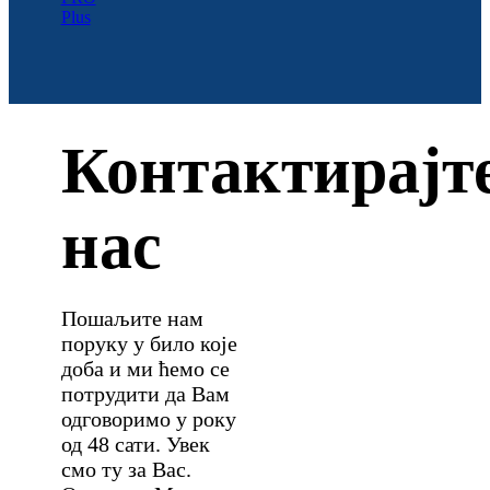
Контактирајт
нас
Пошаљите нам
поруку у било које
доба и ми ћемо се
потрудити да Вам
одговоримо у року
од 48 сати. Увек
смо ту за Вас.