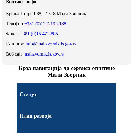
Контакт инфо
Краља Петра I 38, 15318 Мали Зворник
Телефон
+381 (0)15 7-195-188
Факс:
+ 381 (0)15 471-885
Е-пошта:
info@malizvornik.ls.gov.rs
Веб сајт:
malizvornik.ls.gov.rs
Брза навигација до сервиса општине
Мали Зворник
Статут
План развоја