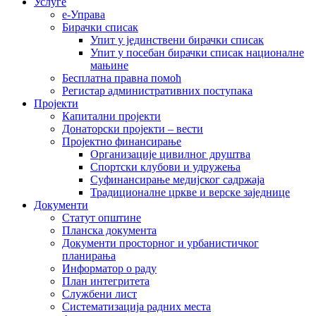
Услуге
е-Управа
Бирачки списак
Упит у јединствени бирачки списак
Упит у посебан бирачки списак националне
мањине
Бесплатна правна помоћ
Регистар административних поступака
Пројекти
Капитални пројекти
Донаторски пројекти – вести
Пројектно финансирање
Организације цивилног друштва
Спортски клубови и удружења
Суфинансирање медијског садржаја
Традиционалне цркве и верске заједнице
Документи
Статут општине
Планска документа
Документи просторног и урбанистичког
планирања
Информатор о раду
План интегритета
Службени лист
Систематизација радних места