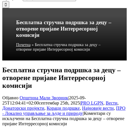
Бесплатна стручна подршка за децу –
отворене пријаве Интерресорној
комисији
Почетна
»
Бесплатна стручна подршка за децу –
отворене пријаве Интерресорној комисији
Бесплатна стручна подршка за децу –
отворене пријаве Интерресорној
комисији
Објавио
Општина Мали Зворник
|
2025-09-
25T12:04:41+02:00
септембар 25th, 2025
|
PRO LGPN
,
Вести
,
Донаторски пројекти
,
Кораци подршке
,
Најновије вести
,
ПРО
- Локално управљање за људе и природу
|
Коментари су
искључени
на Бесплатна стручна подршка за децу – отворене
пријаве Интерресорној комисији