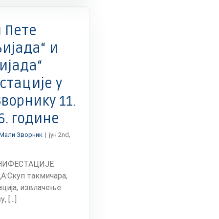
котизације
на
овогодишњим
 Пете
туристичким
манифестацијама
ијада“ и
ијада“
тације у
ворнику 11.
6. године
Мали Зворник
|
јун 2nd,
НИФЕСТАЦИЈЕ
Скуп такмичара,
ација, извлачење
 [...]