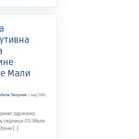
Акција
уклањања
плутајућег
отпада
и
а
отпада
са
утивна
обале
а
ине
е Мали
к
Мали Зворник
|
мај 20th,
 данас одржаној
ј седници СО Мали
ни [...]