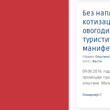
Вести
Без нап
котизац
овогод
турист
манифе
Објавио
Општина 
2016
|
Вести
09.06.2016. го
промоције тур
општине Мали [
Опширније