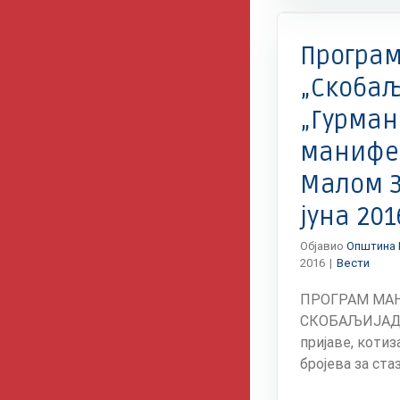
Вести
Програм
„Скобаљ
„Гурман
манифес
Малом З
јуна 201
Објавио
Општина 
2016
|
Вести
ПРОГРАМ МА
СКОБАЉИЈАДА:
пријаве, котиз
бројева за стазу,