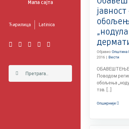
Обавеш
Мапа сајта
јавност
обоље
Ћирилица
Latinica
„нодул
дермат
Facebook
Instagram
YouTube
Twitter
Е-
пошта
Објавио
Општина 
2016
|
Вести
Претрага:
OБАВЕШТЕЊЕ
Поводом реги
обољења „нод
тзв. [...]
Опширније