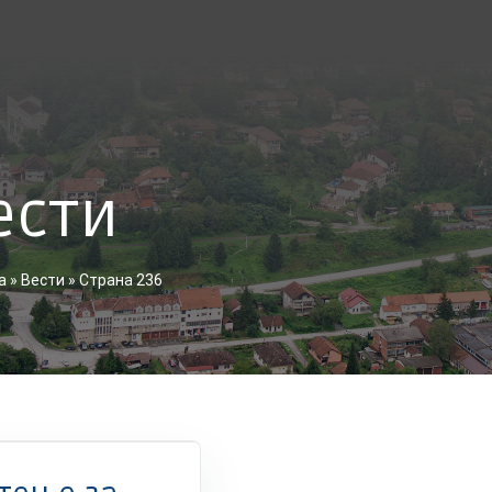
ести
а
»
Вести
»
Страна 236