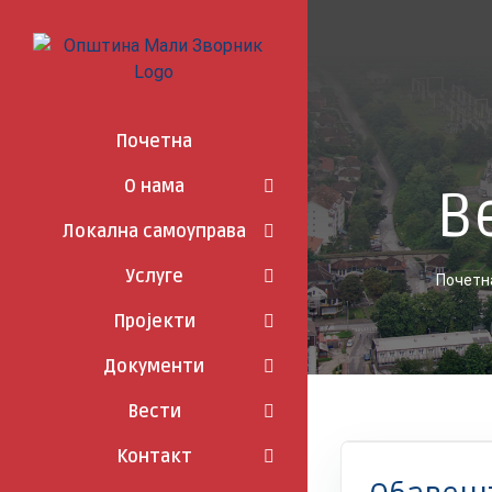
Skip
to
content
Почетна
О нама
В
Локална самоуправа
Услуге
Почетн
Пројекти
Документи
Вести
Контакт
Вести