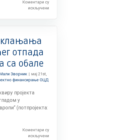
Коментари су
на
искључени
Програм
Пете
„Скобаљијада“
и
„Гурманијада“
 уклањања
манифестације
у
ћег отпада
Малом
а са обале
Зворнику
11.
јуна
Мали Зворник
|
мај 21st,
2016.
јектно финансирање ОЦД
године
оквиру пројекта
тпадом у
вропи“ (потпројекта:
Коментари су
на
искључени