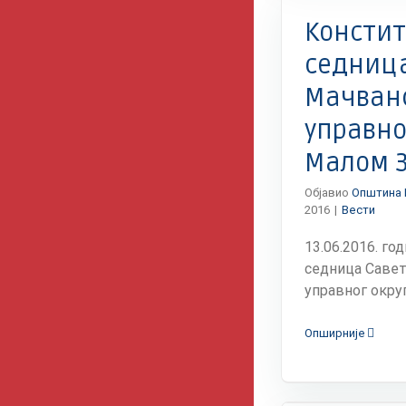
Вести
Констит
седница
Мачван
управно
Малом 
Објавио
Општина 
2016
|
Вести
13.06.2016. г
седница Савет
управног округа,
Опширније