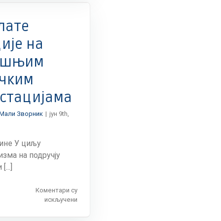
„2nd.
Mali
Zvornik
лате
Open“
код
ије на
председника
ишњим
општине
ичким
стацијама
Мали Зворник
|
јун 9th,
дине У циљу
изма на подручју
...]
Коментари су
на
искључени
Без
наплате