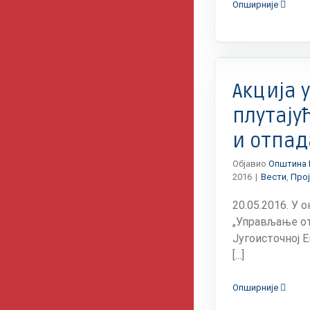
Опширније
Вести
Пројектно финансирање ОЦД
Акција
плутају
и отпад
Објавио
Општина 
2016
|
Вести
,
Про
20.05.2016. У 
„Управљање о
Југоисточној Е
[...]
Опширније