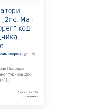
Мачванског
управног
затори
округа
у
„2nd. Mali
Малом
Open“ код
Зворнику
дника
е
Мали Зворник
|
јун 13th,
одине Поводом
ног турнира „2nd.
, [...]
Коментари су
на
искључени
Организатори
турнира