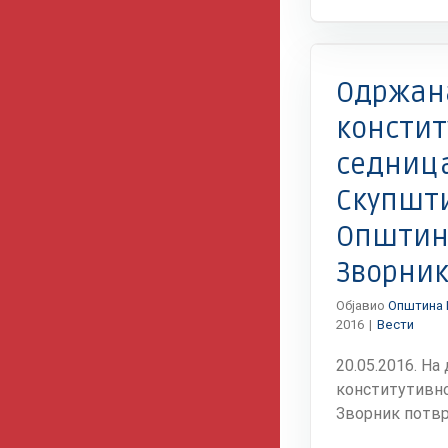
Вести
Одржан
констит
седниц
Скупшт
Општин
Зворни
Објавио
Општина 
2016
|
Вести
20.05.2016. На
конститутивно
Зворник потврђе