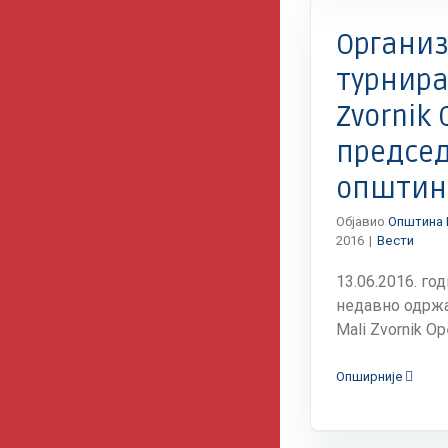
Вести
Органи
турнира 
Zvornik 
предсе
општин
Објавио
Општина 
2016
|
Вести
13.06.2016. г
недавно одржа
Mali Zvornik Open“
Опширније