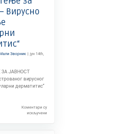
тење за
 – Вирусно
ње
арни
итис“
Мали Зворник
|
јун 14th,
 ЗА ЈАВНОСТ
строваног вирусног
уларни дерматитис“
Коментари су
на
искључени
Обавештење
за
јавност