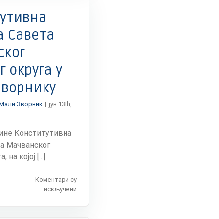
–
Вирусно
утивна
обољење
„нодуларни
 Савета
дерматитис“
ског
г округа у
Зворнику
Мали Зворник
|
јун 13th,
одине Конститутивна
а Мачванског
 на којој [...]
Коментари су
на
искључени
Конститутивна
седница
Савета