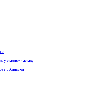
ине
к у сталном саставу
ове урбанизма