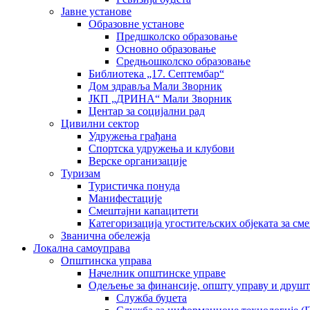
Јавне установе
Образовне установе
Предшколско образовање
Основно образовање
Средњошколско образовање
Библиотека „17. Септембар“
Дом здравља Мали Зворник
ЈКП „ДРИНА“ Мали Зворник
Центар за социјални рад
Цивилни сектор
Удружења грађана
Спортска удружења и клубови
Верске организације
Туризам
Туристичка понуда
Манифестације
Смештајни капацитети
Категоризација угоститељских објеката за сме
Званична обележја
Локална самоуправа
Општинска управа
Начелник општинске управе
Одељење за финансије, општу управу и друшт
Служба буџета