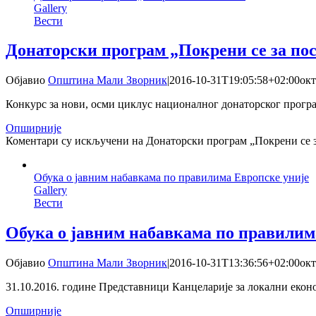
Gallery
Вести
Донаторски програм „Покрени се за по
Објавио
Општина Мали Зворник
|
2016-10-31T19:05:58+02:00
окт
Конкурс за нови, осми циклус националног донаторског прогр
Опширније
Коментари су искључени
на Донаторски програм „Покрени се з
Обука о јавним набавкама по правилима Европске уније
Gallery
Вести
Обука о јавним набавкама по правилим
Објавио
Општина Мали Зворник
|
2016-10-31T13:36:56+02:00
окт
31.10.2016. године Представници Канцеларије за локални еконо
Опширније