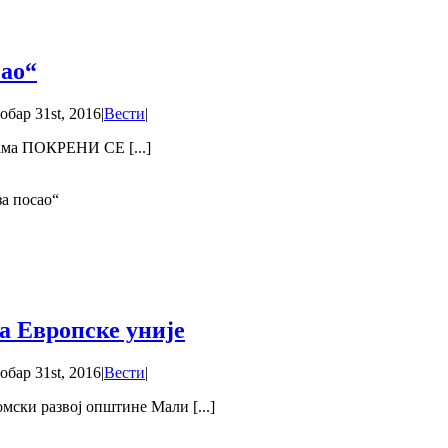
сао“
обар 31st, 2016
|
Вести
|
ама ПОКРЕНИ СЕ [...]
а посао“
а Европске уније
обар 31st, 2016
|
Вести
|
мски развој општине Мали [...]