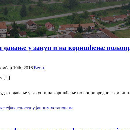
а давање у закуп и на коришћење пољоп
ембар 10th, 2016
|
Вести
|
[...]
уда за давање у закуп и на коришћење пољопривредног земљиш
ке ефикасности у јавним установама