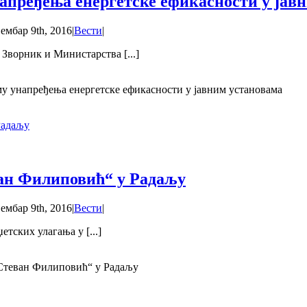
пређења енергетске ефикасности у јав
ембар 9th, 2016
|
Вести
|
Зворник и Министарства [...]
у унапређења енергетске ефикасности у јавним установама
Радаљу
ан Филиповић“ у Радаљу
ембар 9th, 2016
|
Вести
|
тских улагања у [...]
Стеван Филиповић“ у Радаљу