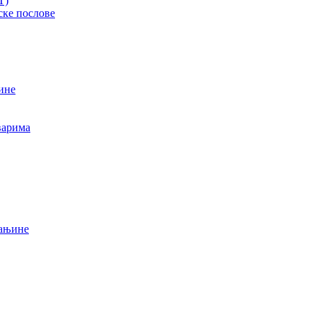
T)
ске послове
ине
варима
мањине