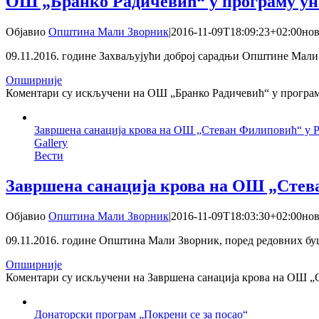
ОШ „Бранко Радичевић“ у програму уна
Објавио
Општина Мали Зворник
|
2016-11-09T18:09:23+02:00
нов
09.11.2016. године Захваљујући доброј сарадњи Општине Мали 
Опширније
Коментари су искључени
на ОШ „Бранко Радичевић“ у програм
Завршена санација крова на ОШ „Стеван Филиповић“ у 
Gallery
Вести
Завршена санација крова на ОШ „Стев
Објавио
Општина Мали Зворник
|
2016-11-09T18:03:30+02:00
нов
09.11.2016. године Општина Мали Зворник, поред редовних буџе
Опширније
Коментари су искључени
на Завршена санација крова на ОШ „
Донаторски програм „Покрени се за посао“