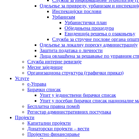
Служба за информационе технологије (I
Одељење за привреду, урбанизам и инспекциј
Инспекцијски послови
Урбанизам
Урбанистички план
Обједињена процедура
Евиденција решења о озакоњењу
Служба за стручне послове органа општ
Одељење за локалну пореску администрацију
Заштита података о личности
Лица овлашћена за решавање по управним ст
Служба интерне ревизије
Месне заједнице
Организациона структура (графички приказ)
Услуге
е-Управа
Бирачки списак
Упит у јединствени бирачки списак
Упит у посебан бирачки списак националне 
Бесплатна правна помоћ
Регистар административних поступака
Пројекти
Капитални пројекти
Донаторски пројекти – вести
Пројектно финансирање