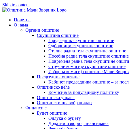
Skip to content
Почетна
О нама
Органи општине
Скупштина општине
Председник скупштине општине
Одборници скупштине општине
Стална радна тела скупштине општине
Посебна радна тела скупштине општине
Повремена радна тела скупштине општ
Стручне комисије скупштине општине
Изборна комисија општине Мали Зворни
Председник општине
Кабинет председника општине – за посл
Општинско веће
Комисија за популациону политику
Општинска управа
Општински правобранилац
Финансије
Буџет општине
Одлука о буџету
Додатни извори финансирања
Ревизија буџета