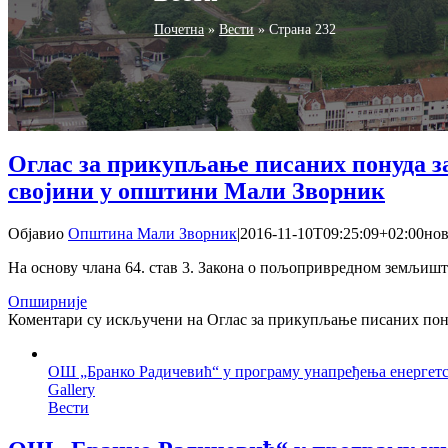
Почетна
»
Вести
»
Страна 232
Оглас за прикупљање писаних понуда з
својини у општини Мали Зворник
Објавио
Општина Мали Зворник
|
2016-11-10T09:25:09+02:00
нов
На основу члана 64. став 3. Закона о пољопривредном земљишту 
Опширније
Коментари су искључени
на Оглас за прикупљање писаних пон
ОШ „Бранко Радичевић“ у програму унапређења енергетс
Gallery
Вести