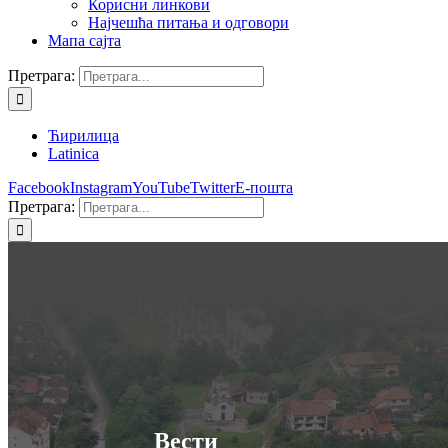
Корисни линкови
Најчешћа питања и одговори
Мапа сајта
Претрага:
Ћирилица
Latinica
Facebook
Instagram
YouTube
Twitter
Е-пошта
Претрага:
Вести