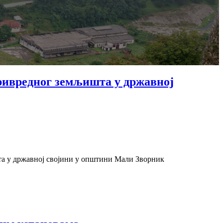
ривредног земљишта у државној
та у државној својини у општини Мали Зворник