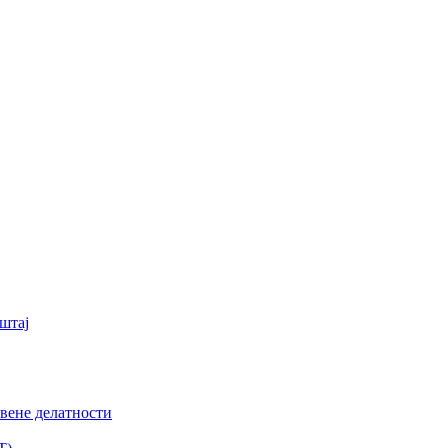
штај
вене делатности