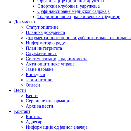
Организације цивилног друштва
Спортски клубови и удружења
Суфинансирање медијског садржаја
Традиционалне цркве и верске заједнице
Документи
Статут општине
Планска документа
Документи просторног и урбанистичког планирања
Информатор о раду
План интегритета
Службени лист
Систематизација радних места
Акти општинске управе
Јавне набавке
Конкурси
Јавни позиви
Огласи
Вести
Вести
Сервисне информације
Архива вести
Контакт
Контакт
Адресар
Информације од јавног значаја