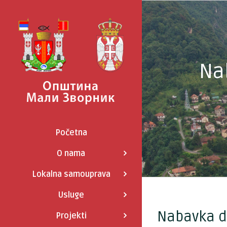
Skip
to
content
Na
Početna
O nama
Lokalna samouprava
Usluge
Nabavka d
Projekti