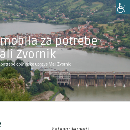
mobila za potrebe
ali Zvornik
potrebe opštinske uprave Mali Zvornik
e
Kategorije vesti