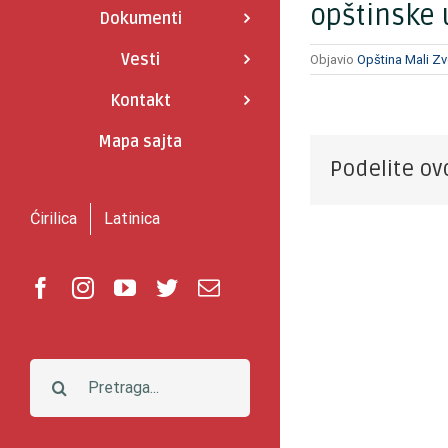
opštinske 
Dokumenti
Vesti
Objavio
Opština Mali Zv
Kontakt
Mapa sajta
Podelite o
Ćirilica
Latinica
Facebook
Instagram
YouTube
Twitter
E-
pošta
Pretraga: