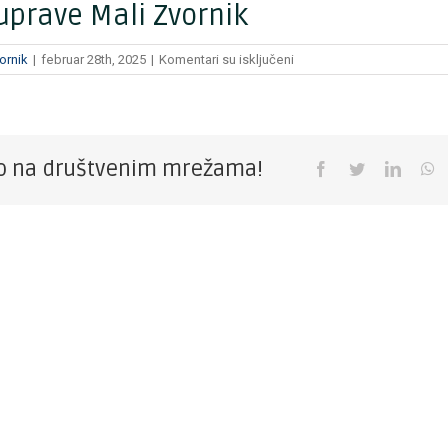
uprave Mali Zvornik
na
ornik
|
februar 28th, 2025
|
Komentari su isključeni
Nabavka
dva
putnička
automobila
za
vo na društvenim mrežama!
Facebook
Twitter
Linked
W
potrebe
opštinske
uprave
Mali
Zvornik