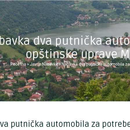
bavka dva putnička auto
opštinske uprave M
Početna
»
Javne Nabavke
»
Nabavka dva putnička automobila za 
va putnička automobila za potreb