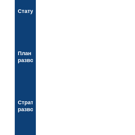
Статут
План
развоја
Стратегија
развоја