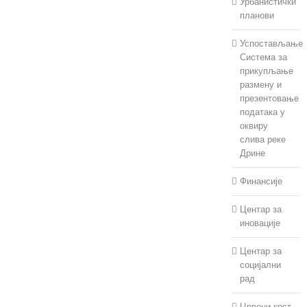
Урбанистички
планови
Успостављање
Система за
прикупљање
размену и
презентовање
података у
оквиру
слива реке
Дрине
Финансије
Центар за
иновације
Центар за
социјални
рад
Црвени крст