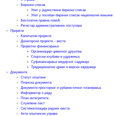
Бирачки списак
Упит у јединствени бирачки списак
Упит у посебан бирачки списак националне мањине
Бесплатна правна помоћ
Регистар административних поступака
Пројекти
Капитални пројекти
Донаторски пројекти – вести
Пројектно финансирање
Организације цивилног друштва
Спортски клубови и удружења
Суфинансирање медијског садржаја
Традиционалне цркве и верске заједнице
Документи
Статут општине
Планска документа
Документи просторног и урбанистичког планирања
Информатор о раду
План интегритета
Службени лист
Систематизација радних места
Акти општинске управе