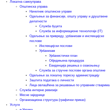
Локална самоуправа
Општинска управа
Начелник општинске управе
Одељење за финансије, општу управу и друштвене
делатности
Служба буџета
Служба за информационе технологије (IT)
Одељење за привреду, урбанизам и инспекцијске
послове
Инспекцијски послови
Урбанизам
Урбанистички план
Обједињена процедура
Евиденција решења о озакоњењу
Служба за стручне послове органа општине
Одељење за локалну пореску администрацију
Заштита података о личности
Лица овлашћена за решавање по управним стварима
Служба интерне ревизије
Месне заједнице
Организациона структура (графички приказ)
Услуге
е-Управа