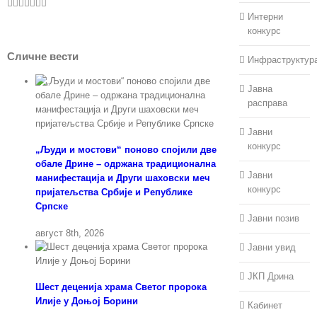
Facebook
Twitter
LinkedIn
WhatsApp
Pinterest
Vk
Е-
пошта
Интерни
конкурс
Сличне вести
Инфраструктур
Јавна
расправа
Јавни
конкурс
„Људи и мостови“ поново спојили две
обале Дрине – одржана традиционална
Јавни
манифестација и Други шаховски меч
конкурс
пријатељства Србије и Републике
Српске
Јавни позив
август 8th, 2026
Јавни увид
ЈКП Дрина
Шест деценија храма Светог пророка
Илије у Доњој Борини
Кабинет