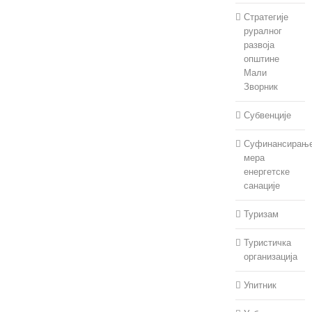
Стратегије
руралног
развоја
општине
Мали
Зворник
Субвенције
Суфинансирањ
мера
енергетске
санације
Туризам
Туристичка
организација
Упитник