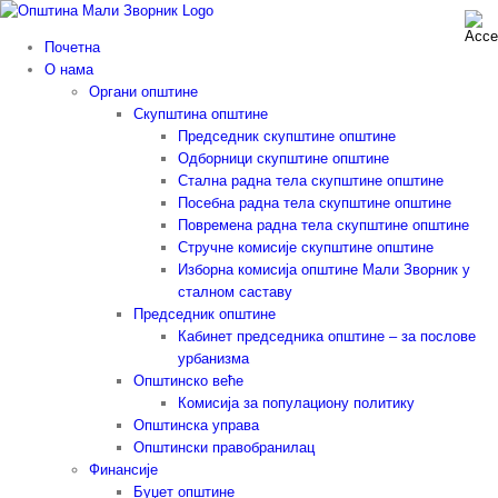
Skip
to
Почетна
content
О нама
Органи општине
Скупштина општине
Председник скупштине општине
Одборници скупштине општине
Стална радна тела скупштине општине
Посебна радна тела скупштине општине
Повремена радна тела скупштине општине
Стручне комисије скупштине општине
Изборна комисија општине Мали Зворник у
сталном саставу
Председник општине
Кабинет председника општине – за послове
урбанизма
Општинско веће
Комисија за популациону политику
Општинска управа
Општински правобранилац
Финансије
Буџет општине