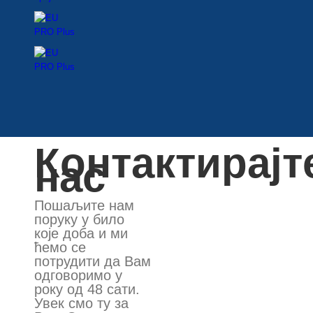
Контактирајт
нас
Пошаљите нам
поруку у било
које доба и ми
ћемо се
потрудити да Вам
одговоримо у
року од 48 сати.
Увек смо ту за