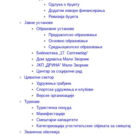
Одлука о буџету
Додатни извори финансирања
Ревизија буџета
Јавне установе
Образовне установе
Предшколско образовање
Основно образовање
Средњошколско образовање
Библиотека „17. Септембар“
Дом здравља Мали Зворник
ЈКП „ДРИНА“ Мали Зворник
Центар за социјални рад
Цивилни сектор
Удружења грађана
Спортска удружења и клубови
Верске организације
Туризам
Туристичка понуда
Манифестације
Смештајни капацитети
Категоризација угоститељских објеката за смештај
Званична обележја