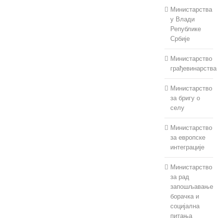
Министарства
у Влади
Републике
Србије
Министарство
грађевинарства
Министарство
за бригу о
селу
Министарство
за европске
интеграције
Министарство
за рад
запошљавање
борачка и
социјална
питања