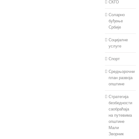
СКГО
Соларно
буђење
Србије
Социјалне
услуге
Спорт
Средњорочни
план развоја
општине
Стратегија
безбедности
саобраћаја
на путевима
општине
Мали
Зворник