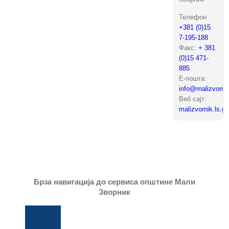
Телефон
+381 (0)15
7-195-188
Факс:
+ 381
(0)15 471-
885
Е-пошта:
info@malizvornik
Веб сајт:
malizvornik.ls.go
Брза навигација до сервиса општине Мали
Зворник