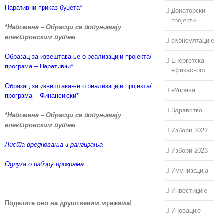
Наративни приказ буџета*
Донаторски
пројекти
*Напомена – Обрасци се попуњавају
електронским путем
еКонсултације
Образац за извештавање о реализацији пројекта/
Енергетска
програма – Наративни*
ефикасност
Образац за извештавање о реализацији пројекта/
еУправа
програма – Финансијски*
Здравство
*Напомена – Обрасци се попуњавају
електронским путем
Избори 2022
Листа вредновања и рангирања
Избори 2023
Одлука о избору програма
Имунизација
Инвестиције
Поделите ово на друштвеним мрежама!
Иновације