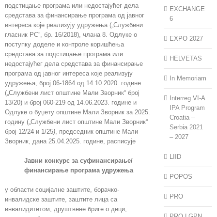
подстицање програма или недостајућег дела
суфинансирање/
EXCHANGE
средстава за финансирање програма од јавног
финансирање
6
интереса које реализују удружења („Службени
програма
гласник РС”, бр. 16/2018), члана 8. Одлуке о
удружења
EXPO 2027
поступку доделе и контроле коришћења
средстава за подстицање програма или
HELVETAS
недостајућег дела средстава за финансирање
програма од јавног интереса које реализују
In Memoriam
удружења, број 06-1864 од 14.10.2020. године
(„Службени лист општине Мали Зворник“ број
Interreg VI-A
13/20) и број 060-219 од 14.06.2023. године и
IPA Program
Одлуке о буџету општине Мали Зворник за 2025.
Croatia –
годину („Службени лист општине Мали Зворник“
Serbia 2021
број 12/24 и 1/25
)
, председник општине Мали
– 2027
Зворник, дана 25.04.2025. године, расписује
LIID
Јавни конкурс за суфинансирање/
финансирање програма удружења
POPOS
у области социјалне заштите, борачко-
PRO
инвалидске заштите, заштите лица са
инвалидитетом, друштвене бриге о деци,
PRO LGPN