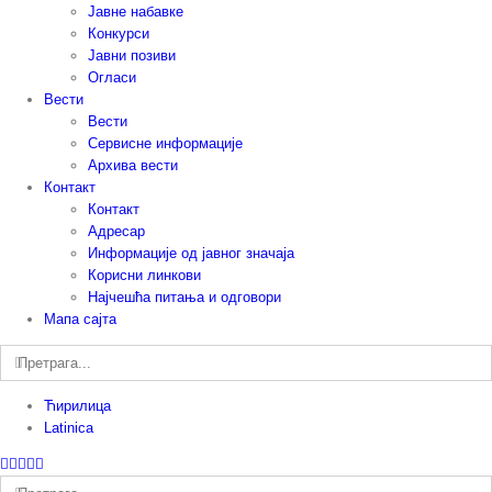
Јавне набавке
Конкурси
Јавни позиви
Огласи
Вести
Вести
Сервисне информације
Архива вести
Контакт
Контакт
Адресар
Информације од јавног значаја
Корисни линкови
Најчешћа питања и одговори
Мапа сајта
Претрага:
Ћирилица
Latinica
Facebook
Instagram
YouTube
Twitter
Е-
пошта
Претрага: