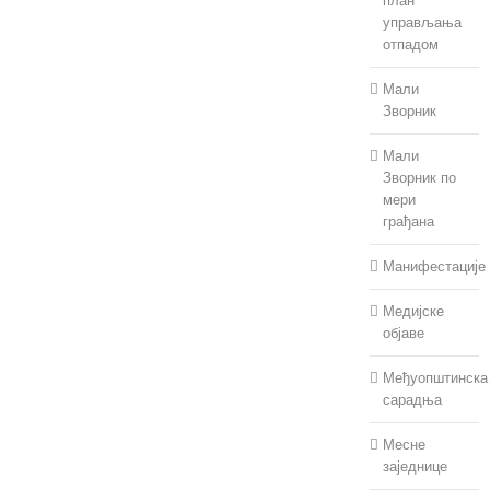
план
управљања
отпадом
Мали
Зворник
Мали
Зворник по
мери
грађана
Манифестације
Медијске
објаве
Међуопштинска
сарадња
Месне
заједнице