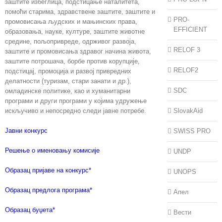
заштите избеглица, подстицање наталитета,
помоћи старима, здравствене заштите, заштите и
PRO-
промовисања људских и мањинских права,
EFFICIENT
образовања, науке, културе, заштите животне
средине, пољопривреде, одрживог развоја,
RELOF 3
заштите и промовисања здравог начина живота,
заштите потрошача, борбе против корупције,
RELOF2
подстицај, промоција и развој привредних
делатности (туризам, стари занати и др.),
SDC
омладинске политике, као и хуманитарни
програми и други програми у којима удружење
искључиво и непосредно следи јавне потребе.
SlovakAid
Јавни конкурс
SWISS PRO
Решење о именовању комисије
UNDP
Образац пријаве на конкурс*
UNOPS
Образац предлога програма*
Апел
Образац буџета*
Вести