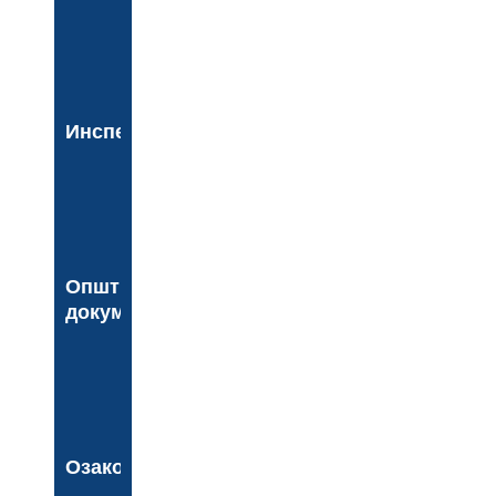
Инспекција
Општинска
документа
Озакоњење