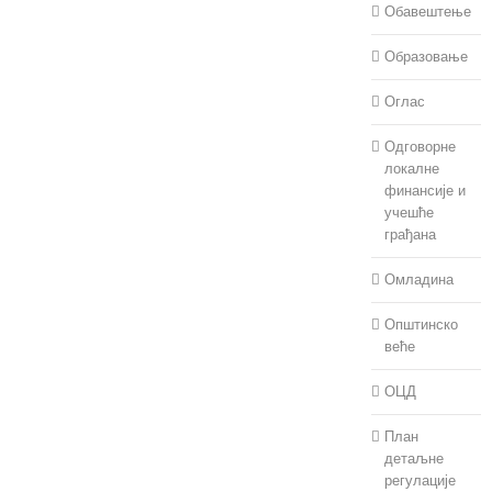
Обавештење
Образовање
Оглас
Одговорне
локалне
финансије и
учешће
грађана
Омладина
Општинско
веће
ОЦД
План
детаљне
регулације