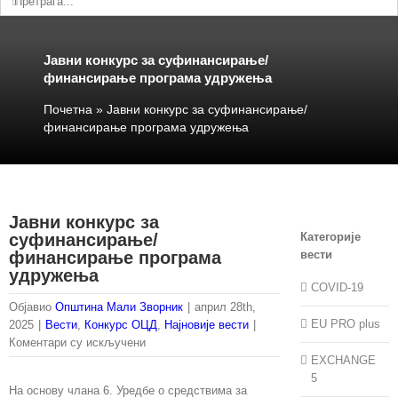
Јавни конкурс за суфинансирање/
финансирање програма удружења
Почетна
»
Јавни конкурс за суфинансирање/
финансирање програма удружења
Јавни конкурс за
суфинансирање/
Категорије
финансирање програма
вести
удружења
COVID-19
Објавио
Општина Мали Зворник
|
април 28th,
EU PRO plus
2025
|
Вести
,
Конкурс ОЦД
,
Најновије вести
|
на
Коментари су искључени
Јавни
EXCHANGE
конкурс
5
На основу члана 6. Уредбе о средствима за
за