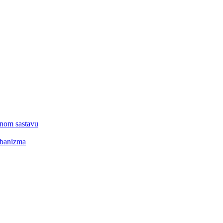
lnom sastavu
rbanizma