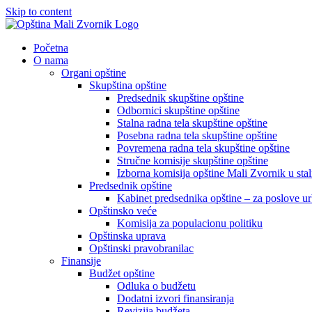
Skip to content
Početna
O nama
Organi opštine
Skupština opštine
Predsednik skupštine opštine
Odbornici skupštine opštine
Stalna radna tela skupštine opštine
Posebna radna tela skupštine opštine
Povremena radna tela skupštine opštine
Stručne komisije skupštine opštine
Izborna komisija opštine Mali Zvornik u sta
Predsednik opštine
Kabinet predsednika opštine – za poslove u
Opštinsko veće
Komisija za populacionu politiku
Opštinska uprava
Opštinski pravobranilac
Finansije
Budžet opštine
Odluka o budžetu
Dodatni izvori finansiranja
Revizija budžeta