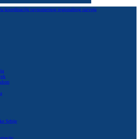
za koordinaciju ravnomernog regionalnog razvoja
ja
vek
padom
na
ke Srbije
gracije