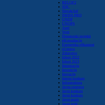
RELOF2
SDC
SlovakAid
SWISS PRO
UNDP
UNOPS
Apel
Vesti
Donatorski projekti
eKonsultacije
Energetska efikasnost
eUprava
Zdravstvo
Izbori 2022
Izbori 2023
Imunizacija
Investicije
Inovacije
Interni konkurs
Infrastruktura
Javna rasprava
Javni konkurs
Javni konkurs
Javni poziv
Javni uvid