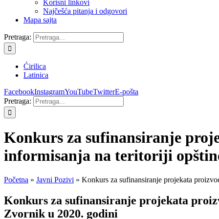
Korisni linkovi
Najčešća pitanja i odgovori
Mapa sajta
Pretraga:
Ćirilica
Latinica
Facebook
Instagram
YouTube
Twitter
E-pošta
Pretraga:
Konkurs za sufinansiranje proje
informisanja na teritoriji opšti
Početna
»
Javni Pozivi
»
Konkurs za sufinansiranje projekata proizvod
Konkurs za sufinansiranje projekata proizv
Zvornik u 2020. godini