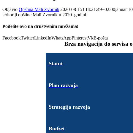
Objavio
Opština Mali Zvornik
|
2020-08-15T14:21:49+02:00
januar 10
teritoriji opštine Mali Zvornik u 2020. godini
Podelite ovo na društvenim mrežama!
Facebook
Twitter
LinkedIn
WhatsApp
Pinterest
Vk
E-pošta
Brza navigacija do servisa 
Statut
Plan razvoja
Strategija razvoja
Budžet