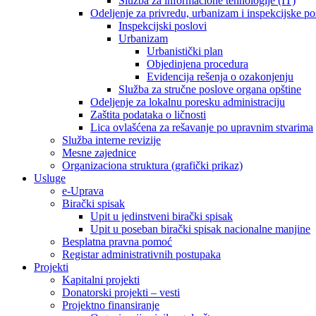
Služba za informacione tehnologije (IT)
Odeljenje za privredu, urbanizam i inspekcijske po
Inspekcijski poslovi
Urbanizam
Urbanistički plan
Objedinjena procedura
Evidencija rešenja o ozakonjenju
Služba za stručne poslove organa opštine
Odeljenje za lokalnu poresku administraciju
Zaštita podataka o ličnosti
Lica ovlašćena za rešavanje po upravnim stvarima
Služba interne revizije
Mesne zajednice
Organizaciona struktura (grafički prikaz)
Usluge
e-Uprava
Birački spisak
Upit u jedinstveni birački spisak
Upit u poseban birački spisak nacionalne manjine
Besplatna pravna pomoć
Registar administrativnih postupaka
Projekti
Kapitalni projekti
Donatorski projekti – vesti
Projektno finansiranje