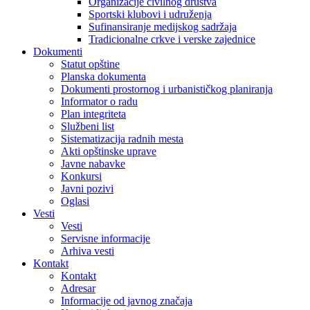
Organizacije civilnog društva
Sportski klubovi i udruženja
Sufinansiranje medijskog sadržaja
Tradicionalne crkve i verske zajednice
Dokumenti
Statut opštine
Planska dokumenta
Dokumenti prostornog i urbanističkog planiranja
Informator o radu
Plan integriteta
Službeni list
Sistematizacija radnih mesta
Akti opštinske uprave
Javne nabavke
Konkursi
Javni pozivi
Oglasi
Vesti
Vesti
Servisne informacije
Arhiva vesti
Kontakt
Kontakt
Adresar
Informacije od javnog značaja