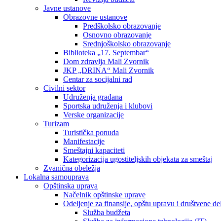
Javne ustanove
Obrazovne ustanove
Predškolsko obrazovanje
Osnovno obrazovanje
Srednjoškolsko obrazovanje
Biblioteka „17. Septembar“
Dom zdravlja Mali Zvornik
JKP „DRINA“ Mali Zvornik
Centar za socijalni rad
Civilni sektor
Udruženja građana
Sportska udruženja i klubovi
Verske organizacije
Turizam
Turistička ponuda
Manifestacije
Smeštajni kapaciteti
Kategorizacija ugostiteljskih objekata za smeštaj
Zvanična obeležja
Lokalna samouprava
Opštinska uprava
Načelnik opštinske uprave
Odeljenje za finansije, opštu upravu i društvene del
Služba budžeta