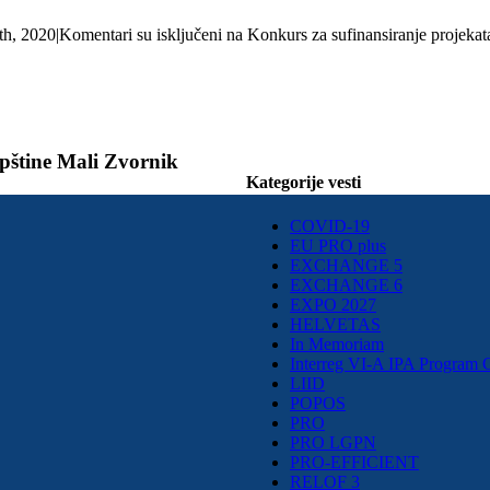
th, 2020
|
Komentari su isključeni
na Konkurs za sufinansiranje projekata
opštine Mali Zvornik
Kategorije vesti
COVID-19
EU PRO plus
EXCHANGE 5
EXCHANGE 6
EXPO 2027
HELVETAS
In Memoriam
Interreg VI-A IPA Program C
LIID
POPOS
PRO
PRO LGPN
PRO-EFFICIENT
RELOF 3