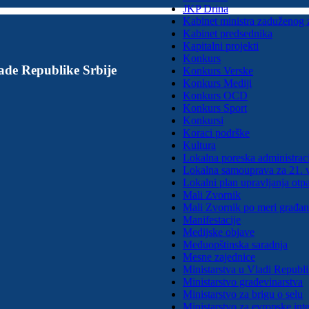
JKP Drina
Kabinet ministra zaduženog 
Kabinet predsednika
Kapitalni projekti
Konkurs
ade Republike Srbije
Konkurs Verske
Konkurs Mediji
Konkurs OCD
Konkurs Sport
Konkursi
Koraci podrške
Kultura
Lokalna poreska administraci
Lokalna samouprava za 21. 
Lokalni plan upravljanja ot
Mali Zvornik
Mali Zvornik po meri građa
Manifestacije
Medijske objave
Međuopštinska saradnja
Mesne zajednice
Ministarstva u Vladi Republi
Ministarstvo građevinarstva
Ministarstvo za brigu o selu
Ministarstvo za evropske inte