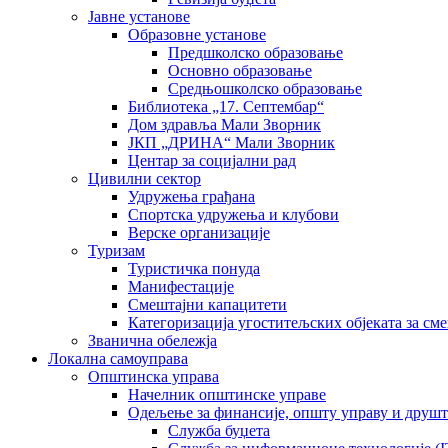
Јавне установе
Образовне установе
Предшколско образовање
Основно образовање
Средњошколско образовање
Библиотека „17. Септембар“
Дом здравља Мали Зворник
ЈКП „ДРИНА“ Мали Зворник
Центар за социјални рад
Цивилни сектор
Удружења грађана
Спортска удружења и клубови
Верске организације
Туризам
Туристичка понуда
Манифестације
Смештајни капацитети
Категоризација угоститељских објеката за сме
Званична обележја
Локална самоуправа
Општинска управа
Начелник општинске управе
Одељење за финансије, општу управу и друшт
Служба буџета