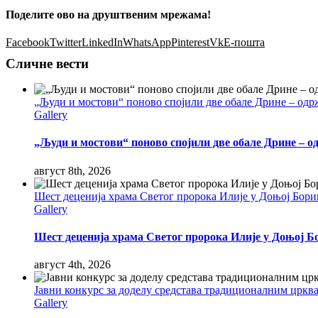
Поделите ово на друштвеним мрежама!
Facebook
Twitter
LinkedIn
WhatsApp
Pinterest
Vk
Е-пошта
Сличне вести
„Људи и мостови“ поново спојили две обале Дрине – одр
Gallery
„Људи и мостови“ поново спојили две обале Дрине – 
август 8th, 2026
Шест деценија храма Светог пророка Илије у Доњој Бор
Gallery
Шест деценија храма Светог пророка Илије у Доњој Б
август 4th, 2026
Јавни конкурс за доделу средстава традиционалним цркв
Gallery