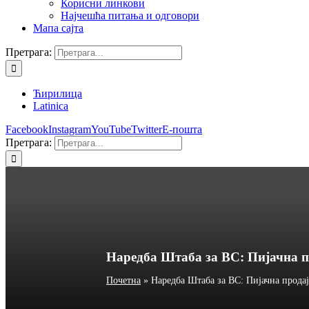
Корисни линкови
Најчешћа питања и одговори
Мапа сајта
Претрага:
Ћирилица
Latinica
Facebook
Instagram
YouTube
Twitter
Е-пошта
Претрага:
Наредба Штаба за ВС: Пијачна п
Почетна
»
Наредба Штаба за ВС: Пијачна продај