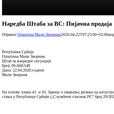
Наредба Штаба за ВС: Пијачна продаја
Објавио
Општина Мали Зворник
|
2020-04-22T07:25:00+02:00
апр
Република Србија
Општина Мали Зворник
Штаб за ванредне ситуације
Број: 06-668/148
Дана: 22.04.2020.године
Мали Зворник
На основу члана 41. и 43. Закона о смањењу ризика од катаст
стања у Републици Србији („Службени гласник РС“ број 29/202