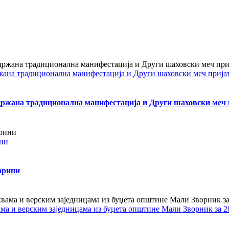
жана традиционална манифестација и Други шаховски меч прија
одржана традиционална манифестација и Други шаховски меч 
ини
орини
ама и верским заједницама из буџета општине Мали Зворник за 2