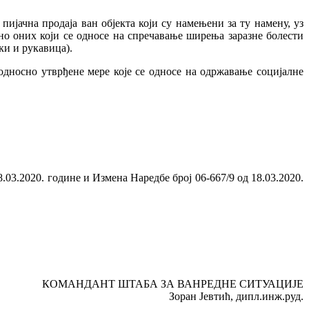
пијачна продаја ван објекта који су намењени за ту намену, уз
но оних који се односе на спречавање ширења заразне болести
ки и рукавица).
дносно утврђене мере које се односе на одржавање социјалне
03.2020. године и Измена Наредбе број 06-667/9 од 18.03.2020.
КОМАНДАНТ ШТАБА ЗА ВАНРЕДНЕ СИТУАЦИЈЕ
Зоран Јевтић, дипл.инж.руд.