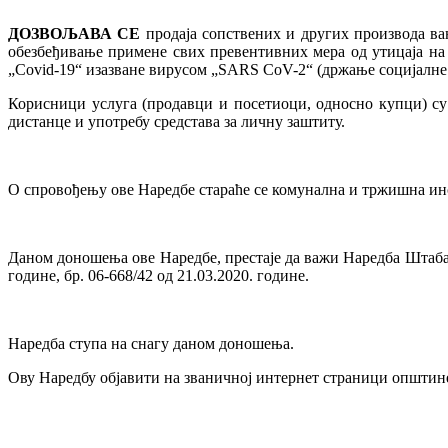
ДОЗВОЉАВА СЕ
продаја сопствених и других производа ван 
обезбеђивање примене свих превентивних мера од утицаја на 
„Covid-19“ изазване вирусом „SARS CoV-2“ (држање социјалне 
Корисници услуга (продавци и посетиоци, односно купци) су
дистанце и употребу средстава за личну заштиту.
О спровођењу ове Наредбе стараће се комунална и тржишна ин
Даном доношења ове Наредбе, престаје да важи Наредба Штаба з
године, бр. 06-668/42 од 21.03.2020. године.
Наредба ступа на снагу даном доношења.
Ову Наредбу објавити на званичној интернет страници општин