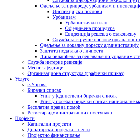
Служба за информационе технологије (I
Одељење за привреду, урбанизам и инспекциј
Инспекцијски послови
Урбанизам
Урбанистички план
Обједињена процедура
Евиденција решења о озакоњењу
Служба за стручне послове органа општ
Одељење за локалну пореску администрацију
Заштита података о личности
Лица овлашћена за решавање по управним ст
Служба интерне ревизије
Месне заједнице
Организациона структура (графички приказ)
Услуге
е-Управа
Бирачки списак
Упит у јединствени бирачки списак
Упит у посебан бирачки списак националне 
Бесплатна правна помоћ
Регистар административних поступака
Пројекти
Капитални пројекти
Донаторски пројекти – вести
Пројектно финансирање