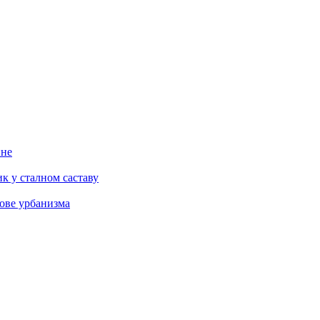
ине
к у сталном саставу
ове урбанизма