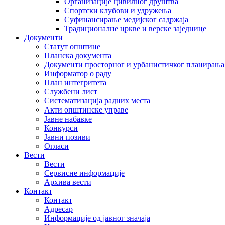
Организације цивилног друштва
Спортски клубови и удружења
Суфинансирање медијског садржаја
Традиционалне цркве и верске заједнице
Документи
Статут општине
Планска документа
Документи просторног и урбанистичког планирања
Информатор о раду
План интегритета
Службени лист
Систематизација радних места
Акти општинске управе
Јавне набавке
Конкурси
Јавни позиви
Огласи
Вести
Вести
Сервисне информације
Архива вести
Контакт
Контакт
Адресар
Информације од јавног значаја