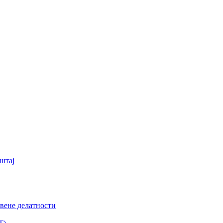
штај
вене делатности