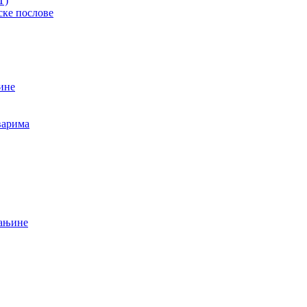
T)
ске послове
ине
варима
мањине