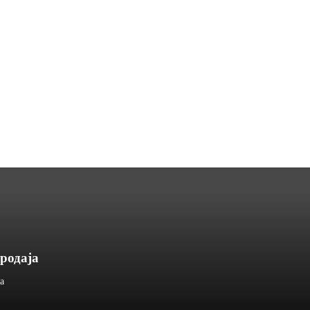
родаја
а