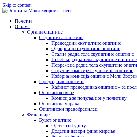
Skip to content
Почетна
О нама
Органи општине
Скупштина општине
Председник скупштине општине
Одборници скупштине општине
Стална радна тела скупштине општине
Посебна радна тела скупштине општине
Повремена радна тела скупштине општ
Стручне комисије скупштине општине
Изборна комисија општине Мали Зворни
Председник општине
Кабинет председника општине – за посл
Општинско веће
Комисија за популациону политику
Општинска управа
Општински правобранилац
Финансије
Буџет општине
Одлука о буџету
Додатни извори финансирања
Ревизија буџета