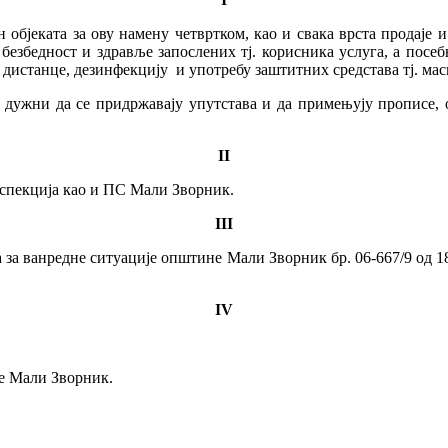
објеката за ову намену четвртком, као и свака врста продаје и 
безбедност и здравље запослених тј. корисника услуга, а посеб
дистанце, дезинфекцију и употребу заштитних средстава тј. мас
 дужни да се придржавају упутстава и да примењују прописе, о
II
спекција као и ПС Мали Зворник.
III
а ванредне ситуације општине Мали Зворник бр. 06-667/9 од 18.
IV
е Мали Зворник.