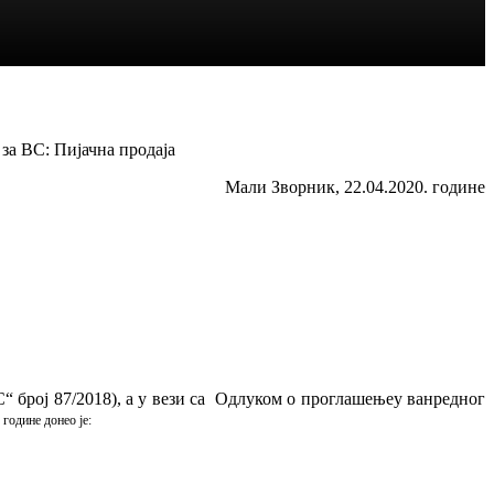
за ВС: Пијачна продаја
Мали Зворник, 22.04.2020. године
“ број 87/2018), а у вези са Одлуком о проглашењеу ванредног
године донео је: