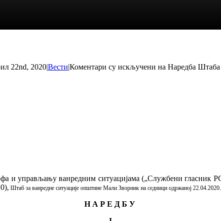
ил 22nd, 2020
|
Вести
|
Коментари су искључени
на Наредба Штаба 
рофа и управљању ванредним ситуацијама („Службени гласник РС
0),
Штаб за ванредне ситуације општине Мали Зворник на седници одржаној 22.04.2020. 
Н А Р Е Д Б У
I