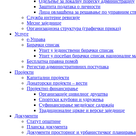
Одељење за локалну пореску администрацију
Заштита података о личности
Лица овлашћена за решавање по управним ст
Служба интерне ревизије
Месне заједнице
Организациона структура (графички приказ)
Услуге
е-Управа
Бирачки списак
Упит у јединствени бирачки списак
Упит у посебан бирачки списак националне 
Бесплатна правна помоћ
Регистар административних поступака
Пројекти
Капитални пројекти
Донаторски пројекти – вести
Пројектно финансирање
Организације цивилног друштва
Спортски клубови и удружења
Суфинансирање медијског садржаја
Традиционалне цркве и верске заједнице
Документи
Статут општине
Планска документа
Документи просторног и урбанистичког планирања