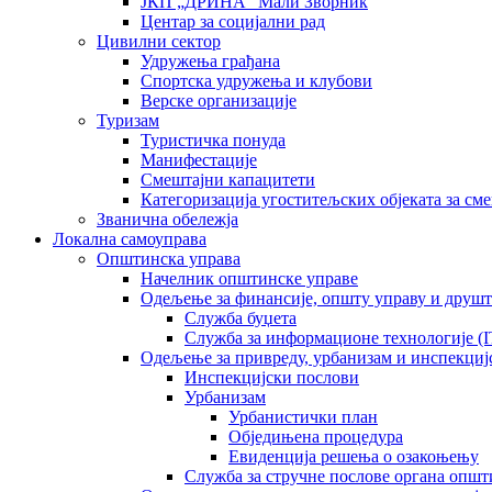
ЈКП „ДРИНА“ Мали Зворник
Центар за социјални рад
Цивилни сектор
Удружења грађана
Спортска удружења и клубови
Верске организације
Туризам
Туристичка понуда
Манифестације
Смештајни капацитети
Категоризација угоститељских објеката за сме
Званична обележја
Локална самоуправа
Општинска управа
Начелник општинске управе
Одељење за финансије, општу управу и друшт
Служба буџета
Служба за информационе технологије (I
Одељење за привреду, урбанизам и инспекциј
Инспекцијски послови
Урбанизам
Урбанистички план
Обједињена процедура
Евиденција решења о озакоњењу
Служба за стручне послове органа општ