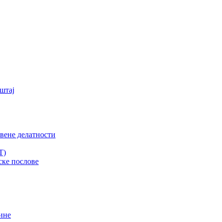
штај
вене делатности
T)
ске послове
ине