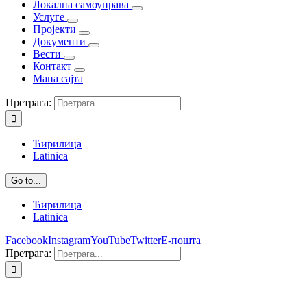
Локална самоуправа
Услуге
Пројекти
Документи
Вести
Контакт
Мапа сајта
Претрага:
Ћирилица
Latinica
Go to...
Ћирилица
Latinica
Facebook
Instagram
YouTube
Twitter
Е-пошта
Претрага: