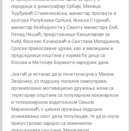
породици и демографију Србије, Милица
Ђурђевић Стаменковски, министар просвете и
културе Републике Српске, Жељка Стојичић,
министар безбедности у Савету министара БиХ,
Ненад Нешић, представници Канцеларије за
КиМ, Веселин Кочановић и Светлана Миладинов,
Српске православне цркве, као и малишани и
председници општина у којима ће деца са
Косова и Метохије боравити наредних дана.
Јевтић је истакао да је почетком јуна у Малом
Зворнику, уз подршку локалне самоуправе,
организовано мотивационо дружење жена са
територије општине са популарном новинарком
и телевизијском водитељком Сањом
Маринковић, с циљем пружања подршке
оснаживању овог дела популације, те да је скупу
присуствовао заједно са замеником
председника општине, Милисавом