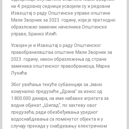
на 4. редовној седници усвојили су и редовни
Извештај о раду Општинске управе општине
Мали Зворник за 2023. годину, који је претходно
образложио заменик начелника Општинске
управе, Бранко Илић.
Усвојен је и Извештај о раду Општинског
правобранилаштва општине Мали Зворник за
2023. годину, након образложења од стране
заменика општинског правобраниоца, Марка
Лукића.
Због увећања текуће субвенције за Јавно
комунално предузеће „Дрина“ за износ од
1.800.000 динара, на име набавке агрегата за
водни објекат „Шипад“, по захтеву овог
предузећа, ради обезбеђивања уредног
водоснабдевања са поменутог објекта и у
случају прекида у снабдевању електричном