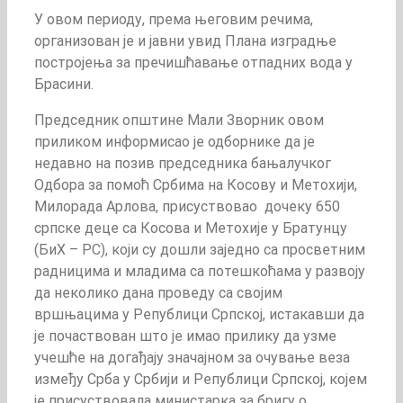
У овом периоду, према његовим речима,
организован је и јавни увид Плана изградње
постројења за пречишћавање отпадних вода у
Брасини.
Председник општине Мали Зворник овом
приликом информисао је одборнике да је
недавно на позив председника бањалучког
Одбора за помоћ Србима на Косову и Метохији,
Милорада Арлова, присуствовао дочеку 650
српске деце са Косова и Метохије у Братунцу
(БиХ – РС), који су дошли заједно са просветним
радницима и младима са потешкоћама у развоју
да неколико дана проведу са својим
вршњацима у Републици Српској, истакавши да
је почаствован што је имао прилику да узме
учешће на догађају значајном за очување веза
између Срба у Србији и Републици Српској, којем
је присуствовала министарка за бригу о