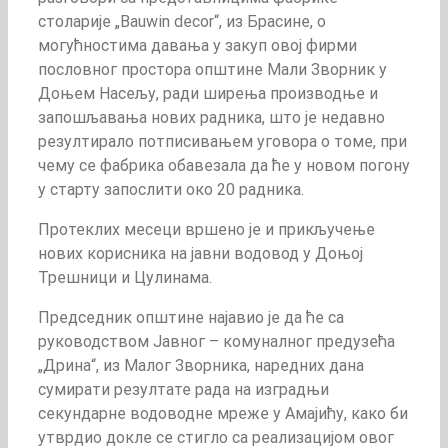
столарије „Bauwin decor“, из Брасине, о
могућностима давања у закуп овој фирми
пословног простора општине Мали Зворник у
Доњем Насељу, ради ширења производње и
запошљавања нових радника, што је недавно
резултирало потписивањем уговора о томе, при
чему се фабрика обавезала да ће у новом погону
у старту запослити око 20 радника.
Протеклих месеци вршено је и прикључење
нових корисника на јавни водовод у Доњој
Трешници и Цулинама.
Председник општине најавио је да ће са
руководством Јавног – комуналног предузећа
„Дрина“, из Малог Зворника, наредних дана
сумирати резултате рада на изградњи
секундарне водоводне мреже у Амајићу, како би
утврдио докле се стигло са реализацијом овог