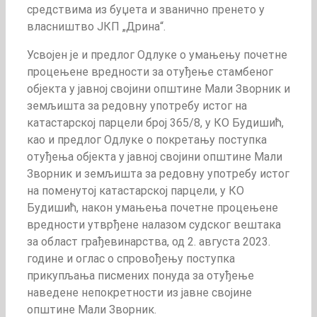
средствима из буџета и званично пренето у
власништво ЈКП „Дрина“.
Усвојен је и предлог Одлуке о умањењу почетне
процењене вредности за отуђење стамбеног
објекта у јавној својини општине Мали Зворник и
земљишта за редовну употребу истог на
катастарској парцели број 365/8, у КО Будишић,
као и предлог Одлуке о покретању поступка
отуђења објекта у јавној својини општине Мали
Зворник и земљишта за редовну употребу истог
на поменутој катастарској парцели, у КО
Будишић, након умањења почетне процењене
вредности утврђене налазом судског вештака
за област грађевинарства, од 2. августа 2023.
године и оглас о спровођењу поступка
прикупљања писмених понуда за отуђење
наведене непокретности из јавне својине
општине Мали Зворник.