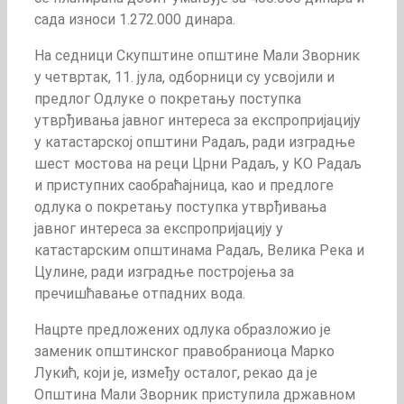
сада износи 1.272.000 динара.
На седници Скупштине општине Мали Зворник
у четвртак, 11. јула, одборници су усвојили и
предлог Одлуке о покретању поступка
утврђивања јавног интереса за експропријацију
у катастарској општини Радаљ, ради изградње
шест мостова на реци Црни Радаљ, у КО Радаљ
и приступних саобраћајница, као и предлоге
одлука о покретању поступка утврђивања
јавног интереса за експропријацију у
катастарским општинама Радаљ, Велика Река и
Цулине, ради изградње постројења за
пречишћавање отпадних вода.
Нацрте предложених одлука образложио је
заменик општинског правобраниоца Марко
Лукић, који је, између осталог, рекао да је
Општина Мали Зворник приступила државном