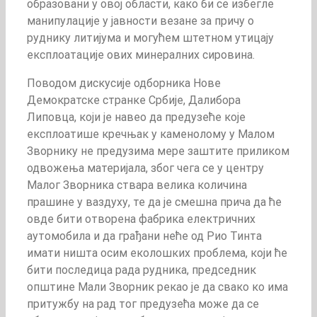
образовани у овој области, како би се избегле
манипулације у јавности везане за причу о
руднику литијума и могућем штетном утицају
експлоатације ових минералних сировина.
Поводом дискусије одборника Нове
Демократске странке Србије, Далибора
Липовца, који је навео да предузеће које
експлоатише кречњак у каменолому у Малом
Зворнику не предузима мере заштите приликом
одвожења материјала, због чега се у центру
Малог Зворника ствара велика количина
прашине у ваздуху, те да је смешна прича да ће
овде бити отворена фабрика електричних
аутомобила и да грађани неће од Рио Тинта
имати ништа осим еколошких проблема, који ће
бити последица рада рудника, председник
општине Мали Зворник рекао је да свако ко има
притужбу на рад тог предузећа може да се