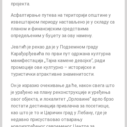
пројекта.
Асфалтирање путева на територији општине у
извештајном периоду настављено је у складу са
планом и финансијским средствима
опредељеним у буџету за ову намену.
Јевтић је рекао да је у Подземном граду
Карађорђевића по први пут одржана културна
манифестација „Тајна камене девојке“, ради
промоције ове културно – историјске и
туристички атрактивне знаменитости.
Он је изразио очекивање да ће, након свега што
је урађено на плану реконструкције и уређења
овог објекта, и локалитет „Орловине“ врло брзо
постати дестинација привлачна за посетиоце,
као што је то и Царичин град у Лебану, где је
недавно присуствовао отварању
новоизграђеног савременог Центра за