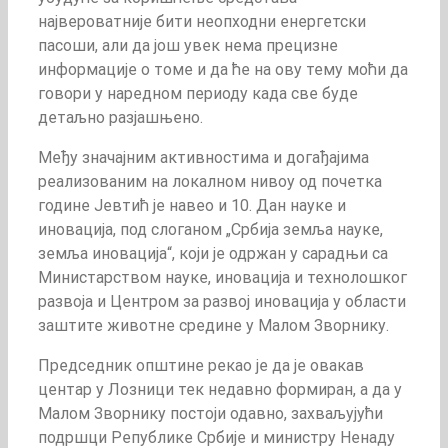
највероватније бити неопходни енергетски
пасоши, али да још увек нема прецизне
информације о томе и да ће на ову тему моћи да
говори у наредном периоду када све буде
детаљно разјашњено.
Међу значајним активностима и догађајима
реализованим на локалном нивоу од почетка
године Јевтић је навео и 10. Дан науке и
иновација, под слоганом „Србија земља науке,
земља иновација“, који је одржан у сарадњи са
Министарством науке, иновација и технолошког
развоја и Центром за развој иновација у области
заштите животне средине у Малом Зворнику.
Председник општине рекао је да је овакав
центар у Лозници тек недавно формиран, а да у
Малом Зворнику постоји одавно, захваљујући
подршци Републике Србије и министру Ненаду