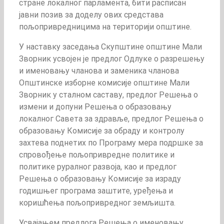
стране локалног парламента, бити расписан
јавни позив за доделу ових средстава
пољопривредницима на територији општине.
У наставку заседања Скупштине општине Мали
Зворник усвојен је предлог Одлуке о разрешењу
и именовању чланова и заменика чланова
Општинске изборне комисије општине Мали
Зворник у сталном саставу, предлог Решења о
измени и допуни Решења о образовању
локалног Савета за здравље, предлог Решења о
образовању Комисије за обраду и контролу
захтева поднетих по Програму мера подршке за
спровођење пољопривредне политике и
политике руралног развоја, као и предлог
Решења о образовању Комисије за израду
годишњег програма заштите, уређења и
коришћења пољопривредног земљишта.
Усвајањем предлога Решења о именовању