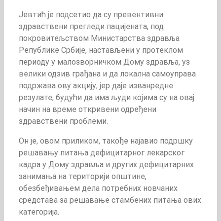
Јевтић је подсетио да су превентивни
здравствени прегледи пацијената, под
покровитељством Министарства здравља
Републике Србије, настављени у протеклом
периоду у малозворничком Дому здравља, уз
велики одзив грађана и да локална самоуправа
подржава ову акцију, јер даје изванредне
резулате, будући да има људи којима су на овај
начин на време откривени одређени
здравствени проблеми.
Он је, овом приликом, такође најавио подршку
решавању питања дефицитарног лекарског
кадра у Дому здравља и других дефицитарних
занимања на територији општине,
обезбеђивањем дела потребних новчаних
средставa за решавање стамбених питања ових
категорија.