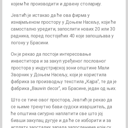
којем ће производити и дрвену столарију.
Јевтић је истакао да ће ова фирма у
изнајмљеном простору у Доњем Насељу, који ће
самостално уредити, запослити нових 20 или 30
радника, поред постојећих 40 које запошљава у
погону у Брасини.
Он је рекао да постоји интересовање
инвеститора и за закуп уређеног пословног
простора у индустријској зони општине Мали
Зворник у Доњем Насељу, који је користила
фабрика за производњу текстила „Кајра“, те да је
фабрика „Bauwin decor“, из Брасине, један од њих.
Што се тиче овог простора, Јевтић је рекао да
се њиме тренутно бави судски извршитељ, да
ће општина сигурно наплатити све што јој
бивши закупац дугује и да ће се изборити и за
исплату заосталих зарада запосленима који су