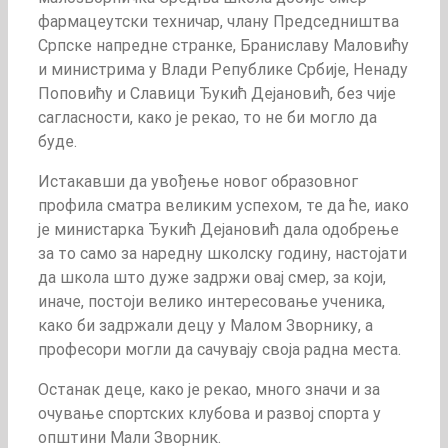
фармацеутски техничар, члану Председништва
Српске напредне странке, Браниславу Маловићу
и министрима у Влади Републике Србије, Ненаду
Поповићу и Славици Ђукић Дејановић, без чије
сагласности, како је рекао, то не би могло да
буде.
Истакавши да увођење новог образовног
профила сматра великим успехом, те да ће, иако
је министарка Ђукић Дејановић дала одобрење
за то само за наредну школску годину, настојати
да школа што дуже задржи овај смер, за који,
иначе, постоји велико интересовање ученика,
како би задржали децу у Малом Зворнику, а
професори могли да сачувају своја радна места.
Останак деце, како је рекао, много значи и за
очување спортских клубова и развој спорта у
општини Мали Зворник.