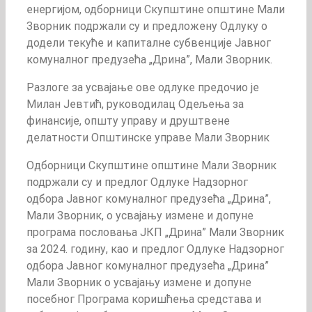
енергијом, одборници Скупштине општине Мали
Зворник подржали су и предложену Одлуку о
додели текуће и капиталне субвенције Јавног
комуналног предузећа „Дрина”, Мали Зворник.
Разлоге за усвајање ове одлуке предочио је
Милан Јевтић, руководилац Одељења за
финансије, општу управу и друштвене
делатности Општинске управе Мали Зворник
Одборници Скупштине општине Мали Зворник
подржали су и предлог Одлуке Надзорног
одбора Јавног комуналног предузећа „Дрина”,
Мали Зворник, о усвајању измене и допуне
програма пословања ЈКП „Дрина” Мали Зворник
за 2024. годину, као и предлог Одлуке Надзорног
одбора Јавног комуналног предузећа „Дрина”
Мали Зворник о усвајању измене и допуне
посебног Програма коришћења средстава и