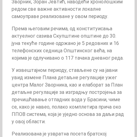
Зворник, Зоран Јевтић, наводећи хронолошким
редом све важне активности локалне
самоуправе реализоване у овом периоду.
Према његовим речима, од конституисања
актуелног сазива Скупштине општине до 30.
јуна текуће године одржано је 5 редовних и 16
телефонских седница Општинског већа, на
којима је одлучивано о 117 тачака дневног реда.
У извештајном периоду, стављене су на јавни
увид измене Плана детаљне регулације ужег
центра Малог Зворника, као и елаборат за План
детаљне регулације за изградњу постројења за
пречишћавање отпадних вода у Брасини, чиме
се, како је навео, полако комплетира прича око
ППОВ система, која је уједно основа за даљи рад
у овој области.
Реализована је узвратна посета братској