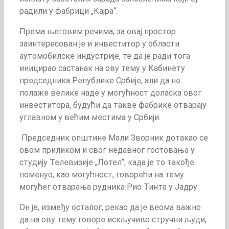
радили у фабрици „Кајра“.
Према његовим речима, за овај простор
заинтересован је и инвеститор у области
аутомобилске индустрије, те да је ради тога
иницирао састанак на ову тему у Кабинету
председника Републике Србије, али да не
полаже велике наде у могућност доласка овог
инвеститора, будући да такве фабрике отварају
углавном у већим местима у Србији.
Председник општине Мали Зворник дотакао се
овом приликом и свог недавног гостовања у
студију Телевизије „Лотел“, када је то такође
поменуо, као могућност, говорећи на тему
могућег отварања рудника Рио Тинта у Јадру.
Он је, између осталог, рекао да је веома важно
да на ову тему говоре искључиво стручни људи,