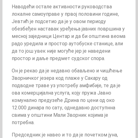
Наводећи остале активности руководства
локалне самоуправе у првој половини године,
Јевтић је подсетио да је у овом периоду
обезбеђен наставак уређења јавних површина у
месној заједници Центар и да би општина веома
радо уредила и простор аутобуске станице, али
да то још увек није могуће јер је наведени
простор и даље предмет судског спора.
Он је рекао да је недавно обављено и чишћење
Зворничког језера код плаже у Сакару од
подводне траве уз употребу амфибије, те да је
ова комерцијална услуга, коју пружа Јавно
комунално предузеће Дрина по цени од око
12.000 динара по сату, однедавно доступнна
свима у општини Мали Зворник којима је
потребна.
Председник је навео и то да је почетком јуна,