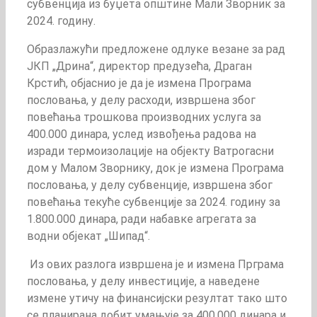
субвенција из буџета општине Мали Зворник за
2024. годину.
Образлажући предложене одлуке везане за рад
ЈКП „Дрина“, директор предузећа, Драган
Крстић, објаснио је да је измена Програма
пословања, у делу расходи, извршена због
повећања трошкова производних услуга за
400.000 динара, услед извођења радова на
изради термоизолације на објекту Ватрогасни
дом у Малом Зворнику, док је измена Програма
пословања, у делу субвенције, извршена због
повећања текуће субвенције за 2024. годину за
1.800.000 динара, ради набавке агрегата за
водни објекат „Шипад“.
Из ових разлога извршена је и измена Прграма
пословања, у делу инвестиције, а наведене
измене утичу на финансијски резултат тако што
се планирана добит умањује за 400.000 динара и