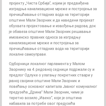
пројекту „Чиста Србија“, којим је предвиђена
изградња канализационе мреже и постројења за
пречишћавање отпадних вода на територији
општине Мали Зворник и да наведени пројекат
обухвата пројектовање и извођење радова, док
је обавеза општине Мали Зворник решавање
имовинско правних односа за изградњу
канализационе мреже и постројења за
пречишћавање отпадних вода на територији
локалне самоуправе.
Одборници локалног парламента у Малом
Зворнику на 4. редовној седници подржали су и
предлог Одлуке о улагању покретних ствари у
јавној својини општине Мали Зворник и
повећању основног капитала Јавног комуналног
предузећа „Дрина” Мали Зворник, чиме је
теретно возило „Ивеко“, које је општина
набавила за потребе овог предузећа