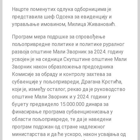
Нацрте поменутих одлука одборницима је
представила шеф Одсека за евиденцију и
управљање имовином, Милица Живановић.
Програм мера подршке за спровођење
пољопривредне политике и политике руралног
развоја општине Мали Зворник за 2024. годину
усвојен је на седници Скупштине општине Мали
Зворник након образложења председника
Комисије за обраду и контролу захтева за
субвенције у пољопривреди, Драгана Крстића,
који је, између осталог, рекао да је руководство
општине Мали Зворник и у 2024. години у
буџету предвидело 15.000.000 динара за
финасирање програма субвенционисања у
области пољопривреде, те да је наведени
програм подржан од стране надлежног
министарства и да ће ускоро, након усвајања од