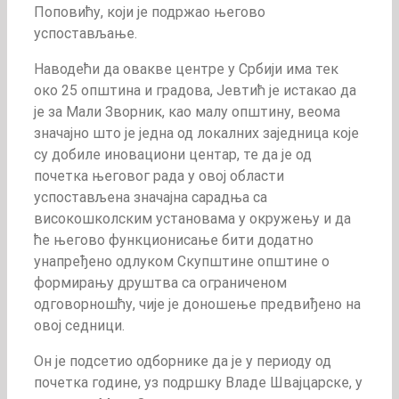
Поповићу, који је подржао његово
успостављање.
Наводећи да овакве центре у Србији има тек
око 25 општина и градова, Јевтић је истакао да
је за Мали Зворник, као малу општину, веома
значајно што је једна од локалних заједница које
су добиле иновациони центар, те да је од
почетка његовог рада у овој области
успостављена значајна сарадња са
високошколским установама у окружењу и да
ће његово функционисање бити додатно
унапређено одлуком Скупштине општине о
формирању друштва са ограниченом
одговорношћу, чије је доношење предвиђено на
овој седници.
Он је подсетио одборнике да је у периоду од
почетка године, уз подршку Владе Швајцарске, у