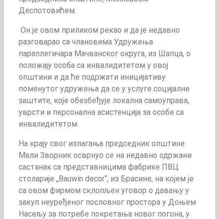
Деспотовићем.
Он је овом приликом рекао и да је недавно
разговарао са члановима Удружења
параплегичара Мачванског округа, из Шапца, о
положају особа са инвалидитетом у овој
општини и да ће подржати иницијативу
поменутог удружења да се у услуге социјалне
заштите, које обезбеђује локална самоуправа,
уврсти и персонална асистенција за особе са
инвалидитетом.
На крају свог излагања председник општине
Мали Зворник осврнуо се на недавно одржани
састанак са представницима фабрике ПВЦ
столарије „Bauwin decor“, из Брасине, на којем је
са овом фирмом склопљен уговор о давању у
закуп неуређеног пословног простора у Доњем
Насељу за потребе покретања новог погона, у