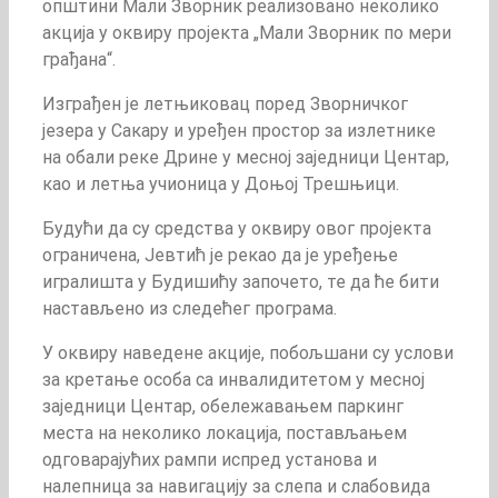
општини Мали Зворник реализовано неколико
акција у оквиру пројекта „Мали Зворник по мери
грађана“.
Изграђен је летњиковац поред Зворничког
језера у Сакару и уређен простор за излетнике
на обали реке Дрине у месној заједници Центар,
као и летња учионица у Доњој Трешњици.
Будући да су средства у оквиру овог пројекта
ограничена, Јевтић је рекао да је уређење
игралишта у Будишићу започето, те да ће бити
настављено из следећег програма.
У оквиру наведене акције, побољшани су услови
за кретање особа са инвалидитетом у месној
заједници Центар, обележавањем паркинг
места на неколико локација, постављањем
одговарајућих рампи испред установа и
налепница за навигацију за слепа и слабовида