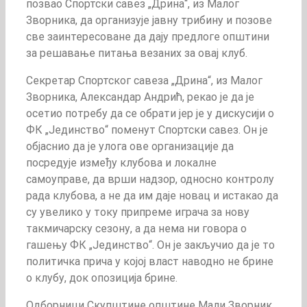
позвао Спортски савез „Дрина“, из Малог
Зворника, да организује јавну трибину и позове
све заинтересоване да дају предлоге општини
за решавање питања везаних за овај клуб.
Секретар Спортског савеза „Дрина“, из Малог
Зворника, Александар Андрић, рекао је да је
осетио потребу да се обрати јер је у дискусији о
ФК „Јединство“ поменут Спортски савез. Он је
објаснио да је улога ове организације да
посредује између клубова и локалне
самоуправе, да врши надзор, односно контролу
рада клубова, а не да им даје новац и истакао да
су увелико у току припреме играча за нову
такмичарску сезону, а да нема ни говора о
гашењу ФК „Јединство“. Он је закључио да је то
политичка прича у којој власт наводно не брине
о клубу, док опозиција брине.
Одборници Скупштине општине Мали Зворник