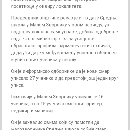
посетиоце у оквиру локалитета.
Председник општине рекао је и то да је Средња
школа у Малом Зворнику у овом периоду, уз
подршку локалне самоуправе, добила одобрење
надлежног министарства за увођење
образовног профила фармацеутски техничар,
додајући да је у међувремену успешно обављен
и упис нових ученика у школу.
Он је информисао одборнике да је нови смер
уписало 27 ученика и да предстоји још један круг
уписа.
Гимназију у Малом Зворнику уписало је 16
ученика, а по 15 ученика смерове фризер,
педикир и маникир.
Он је захвалио свима који су помогли да
малозворничка Средња школа добије смер