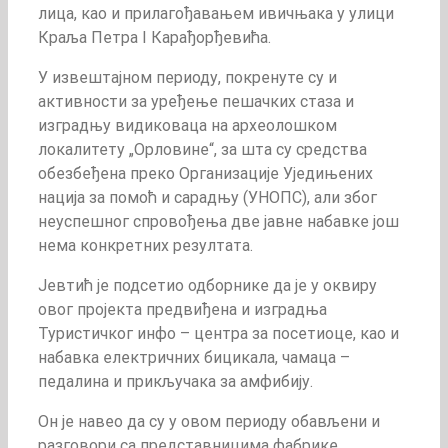
лица, као и прилагођавањем ивичњака у улици
Краља Петра I Карађорђевића.
У извештајном периоду, покренуте су и
активности за уређење пешачких стаза и
изградњу видиковаца на археолошком
локалитету „Орловине“, за шта су средства
обезбеђена преко Организације Уједињених
нација за помоћ и сарадњу (УНОПС), али због
неуспешног спровођења две јавне набавке још
нема конкретних резултата.
Јевтић је подсетио одборнике да је у оквиру
овог пројекта предвиђена и изградња
Туристичког инфо – центра за посетиоце, као и
набавка електричних бицикала, чамаца –
педалина и прикључака за амфибију.
Он је навео да су у овом периоду обављени и
разговори са представницима фабрике