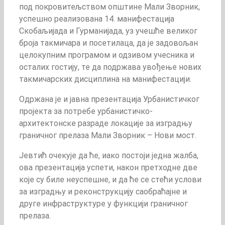
под покровитељством општине Мали Зворник,
успешно реализована 14. манифестација
Скобаљијада и Гурманијада, уз учешће великог
броја такмичара и посетилаца, да је задовољан
целокупним програмом и одзивом учесника и
осталих гостију, те да подржава увођење нових
такмичарских дисциплина на манифестацији.
Одржана је и јавна презентација Урбанистичког
пројекта за потребе урбанистичко-
архитектонске разраде локације за изградњу
граничног прелаза Мали Зворник – Нови мост.
Јевтић очекује да ће, иако постоји једна жалба,
ова презентација успети, након претходне две
које су биле неуспешне, и да ће се стећи услови
за изградњу и реконструкцију саобраћајне и
друге инфраструктуре у функцији граничног
прелаза.