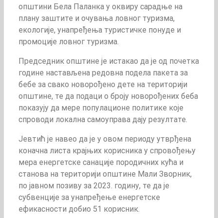
општини Бела Паланка у оквиру сарадње на
плану заштите и очувања ловног туризма,
екологије, унапређења туристичке понуде и
промоције ловног туризма.
Председник општине је истакао да је од почетка
године настављена редовна подела пакета за
бебе за свако новорођено дете на територији
општине, те да подаци о броју новорођених беба
показују да мере популационе политике које
спроводи локална самоуправа дају резултате.
Јевтић је навео да је у овом периоду утврђена
коначна листа крајњих корисника у спровођењу
мера енергетске санације породичних кућа и
станова на територији општине Мали Зворник,
по јавном позиву за 2023. годину, те да је
субвенције за унапређење енергетске
ефикасности добио 51 корисник.