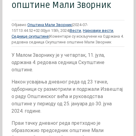
општине Мали Зворник
Објавио
Општина Мали Зворник
|
2024-07-
15T13:44:52+02:00
јул 15th, 2024
|
Вести
,
Најновије вести
,
Седнице скупштине
|
Коментари су искључени
на Одржана 4.
редовна седница Скупштине општине Мали Зворник
У Малом Зворнику је у четвртак, 11. јула,
одржана 4. редовна седница Скупштине
општине.
Након усвајања дневног реда од 23 тачке,
одборници су размотрили и подржали Извештај
о раду Општинског већа и руководства
општине у периоду од 25. јануара до 30. јуна
2024. године.
Први тачку дневног реда претходно је
образложио председник општине Мали