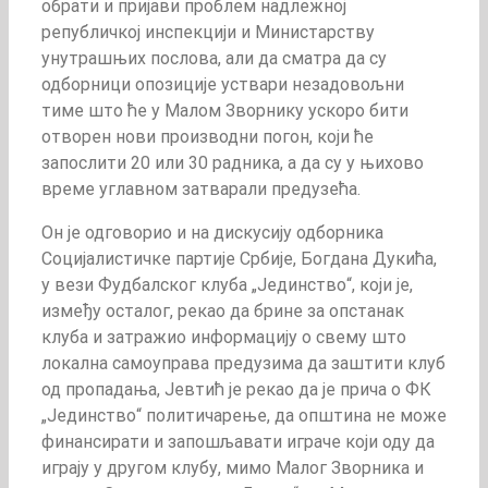
обрати и пријави проблем надлежној
републичкој инспекцији и Министарству
унутрашњих послова, али да сматра да су
одборници опозиције уствари незадовољни
тиме што ће у Малом Зворнику ускоро бити
отворен нови производни погон, који ће
запослити 20 или 30 радника, а да су у њихово
време углавном затварали предузећа.
Он је одговорио и на дискусију одборника
Социјалистичке партије Србије, Богдана Дукића,
у вези Фудбалског клуба „Јединство“, који је,
између осталог, рекао да брине за опстанак
клуба и затражио информацију о свему што
локална самоуправа предузима да заштити клуб
од пропадања, Јевтић је рекао да је прича о ФК
„Јединство“ политичарење, да општина не може
финансирати и запошљавати играче који оду да
играју у другом клубу, мимо Малог Зворника и