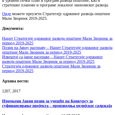
и урбанистички план и програм развоја општине, као и
стратешке планове и програме локалног економског развоја.
Овде
можете преузети Стратегију одрживог развоја општине
Мали Зворник 2019-2025.
Документа:
Нацрт Стратегије одрживог развоја општине Мали Зворник за
период 2019-2025
Позив на Јавну расправу – Нацрт Стратегије одрживог развоја
општине Мали Зворник за период 2019-2025
Извештај са јавне расправе – Нацрт Стратегије одрживог
развоја општине Мали Зворник за период 2019-2025
Стратегија одрживог развоја општине Мали Зворник за
период 2019-2025
Архива вести:
12
07, 2017
Измењени Јавни позив за учешће на Конкурсу за
суфинансирање пројекта – производња медијског садржаја