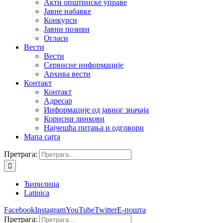
Акти општинске управе
Јавне набавке
Конкурси
Јавни позиви
Огласи
Вести
Вести
Сервисне информације
Архива вести
Контакт
Контакт
Адресар
Информације од јавног значаја
Корисни линкови
Најчешћа питања и одговори
Мапа сајта
Претрага:
Ћирилица
Latinica
Facebook
Instagram
YouTube
Twitter
Е-пошта
Претрага: