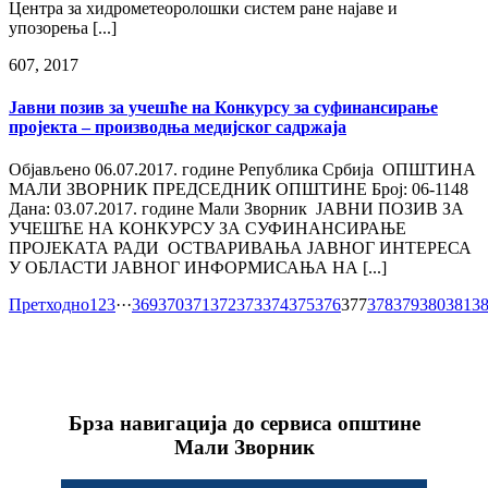
Центра за хидрометеоролошки систем ране најаве и
упозорења [...]
6
07, 2017
Јавни позив за учешће на Конкурсу за суфинансирање
пројекта – производња медијског садржаја
Објављено 06.07.2017. године Република Србија ОПШТИНА
МАЛИ ЗВОРНИК ПРЕДСЕДНИК ОПШТИНЕ Број: 06-1148
Дана: 03.07.2017. године Мали Зворник ЈАВНИ ПОЗИВ ЗА
УЧЕШЋЕ НА КОНКУРСУ ЗА СУФИНАНСИРАЊЕ
ПРОЈЕКАТА РАДИ ОСТВАРИВАЊА ЈАВНОГ ИНТЕРЕСА
У ОБЛАСТИ ЈАВНОГ ИНФОРМИСАЊА НА [...]
Претходно
1
2
3
···
369
370
371
372
373
374
375
376
377
378
379
380
381
3
Брза навигација до сервиса општине
Мали Зворник