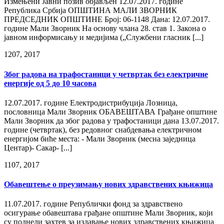
Измењени Јавни позив објављен 12.07.2017. године
Република Србија ОПШТИНА МАЛИ ЗВОРНИК
ПРЕДСЕДНИК ОПШТИНЕ Број: 06-1148 Дана: 12.07.2017.
године Мали Зворник На основу члана 28. став 1. Закона о
јавном информисању и медијима („Службени гласник [...]
12
07, 2017
Због радова на трафостаници у четвртак без електричне
енергије од 5 до 10 часова
12.07.2017. године Електродистрибуција Лозница,
пословница Мали Зворник ОБАВЕШТАВА Грађане општине
Мали Зворник да због радова у трафостаници дана 13.07.2017.
године (четвртак), без редовног снабдевања електричном
енергијом биће места: - Мали Зворник (месна заједница
Центар)- Сакар- [...]
11
07, 2017
Обавештење о преузимању нових здравствених књижица
11.07.2017. године Републички фонд за здравствено
осигурање обавештава грађане општине Мали Зворник, који
су поднели захтев за издавање нових здравствених књижица