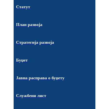
Статут
План развоја
Стратегија развоја
Буџет
Јавна расправа о буџету
Службени лист