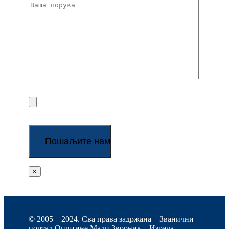
×
© 2005 – 2024. Сва права задржана – Званични
портал Општине Мали Зворник – Израда