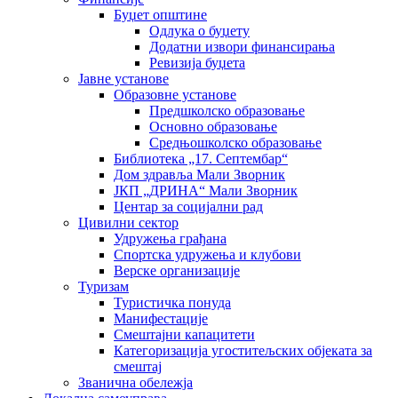
Буџет општине
Одлука о буџету
Додатни извори финансирања
Ревизија буџета
Јавне установе
Образовне установе
Предшколско образовање
Основно образовање
Средњошколско образовање
Библиотека „17. Септембар“
Дом здравља Мали Зворник
ЈКП „ДРИНА“ Мали Зворник
Центар за социјални рад
Цивилни сектор
Удружења грађана
Спортска удружења и клубови
Верске организације
Туризам
Туристичка понуда
Манифестације
Смештајни капацитети
Категоризација угоститељских објеката за
смештај
Званична обележја