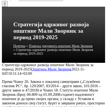
Стратегија одрживог развоја
општине Мали Зворник за
период 2019-2025
Почетна
»
Планска документа општине Мали Зворник
»
Стратегија одрживог развоја општине Мали Зворник
за период 2019-2025
Стратегија одрживог развоја општине Мали Зворник за
период 2019-2025
Општина Мали Зворник
2022-11-
04T10:11:14+02:00
Према Члану 20. Закона о локалној самоуправи („Службени
гласник РС“, бр. 129/2007, 83/2014 – други закон, 101/2016 –
други закон и 47/2018) и Члану 18. Статута општине Мали
Зворник (Број: 06-809 од 01.09.2008.године) надлежност
општине је да преко својих органа, у складу с Уставом и
законом доноси свој статут, буџет и завршни рачун, просторни