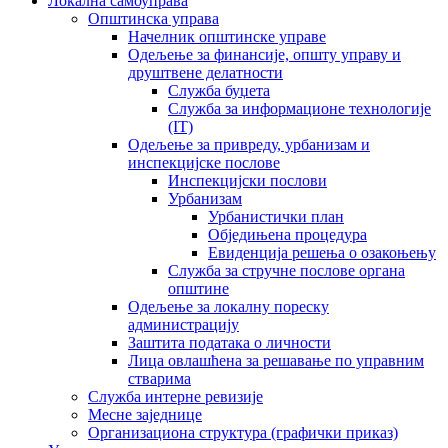
Локална самоуправа
Општинска управа
Начелник општинске управе
Одељење за финансије, општу управу и
друштвене делатности
Служба буџета
Служба за информационе технологије
(IT)
Одељење за привреду, урбанизам и
инспекцијске послове
Инспекцијски послови
Урбанизам
Урбанистички план
Обједињена процедура
Евиденција решења о озакоњењу
Служба за стручне послове органа
општине
Одељење за локалну пореску
администрацију
Заштита података о личности
Лица овлашћена за решавање по управним
стварима
Служба интерне ревизије
Месне заједнице
Организациона структура (графички приказ)