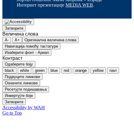
Интернет презентације
MEDIA WEB
.
Затворите
Величина слова
A-
A+
Оригинална величина слова
Навигација помоћу тастатуре
Изаберите фонт - Ариал
Контраст
Одаберите боју
black
white
green
blue
red
orange
yellow
navi
Подвуците линкове
Означите линкове
Ресетујте подешавања
Инвертујте боје
Затворите
Accessibility by WAH
Go to Top