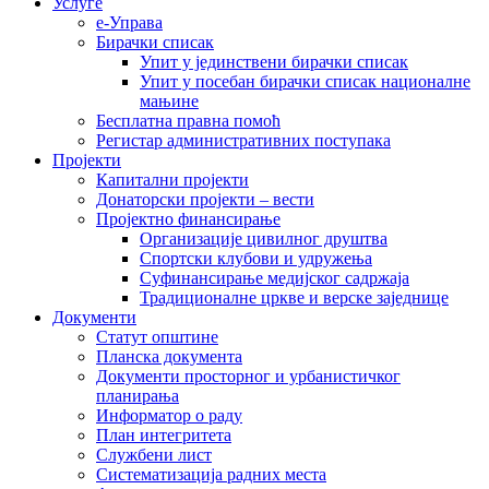
Услуге
е-Управа
Бирачки списак
Упит у јединствени бирачки списак
Упит у посебан бирачки списак националне
мањине
Бесплатна правна помоћ
Регистар административних поступака
Пројекти
Капитални пројекти
Донаторски пројекти – вести
Пројектно финансирање
Организације цивилног друштва
Спортски клубови и удружења
Суфинансирање медијског садржаја
Традиционалне цркве и верске заједнице
Документи
Статут општине
Планска документа
Документи просторног и урбанистичког
планирања
Информатор о раду
План интегритета
Службени лист
Систематизација радних места