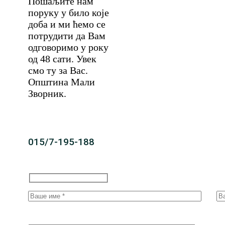
Пошаљите нам
поруку у било које
доба и ми ћемо се
потрудити да Вам
одговоримо у року
од 48 сати. Увек
смо ту за Вас.
Општина Мали
Зворник.
015/7-195-188