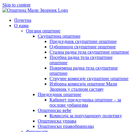
Skip to content
Почетна
О нама
Органи општине
Скупштина општине
Председник скупштине општине
Одборници скупштине општине
Стална радна тела скупштине општине
Посебна радна тела скупштине
општине
Повремена радна тела скупштине
општине
Стручне комисије скупштине општине
Изборна комисија општине Мали
Зворник у сталном саставу
Председник општине
Кабинет председника општине – за
послове урбанизма
Општинско веће
Комисија за популациону политику
Општинска управа
Општински правобранилац
Финансије