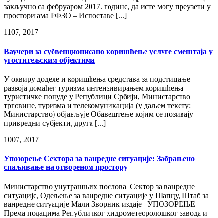
закључно са фебруаром 2017. године, да исте могу преузети у
просторијама РФЗО – Испоставе [...]
11
07, 2017
Ваучери за субвенционисано коришћење услуге смештаја у
угоститељским објектима
У оквиру доделе и коришћења средстава за подстицање
развоја домаћег туризма интензивирањем коришћења
туристичке понуде у Републици Србији, Министарство
трговине, туризма и телекомуникација (у даљем тексту:
Министарство) објављује Обавештење којим се позивају
привредни субјекти, друга [...]
10
07, 2017
Упозорење Сектора за ванредне ситуације: Забрањено
спаљивање на отвореном простору
Министарство унутрашњих послова, Сектор за ванредне
ситуације, Oдељење за ванредне ситуације у Шапцу, Штаб за
ванредне ситуације Мали Зворник издаје УПОЗОРЕЊЕ
Према подацима Републичког хидрометеоролошког завода и