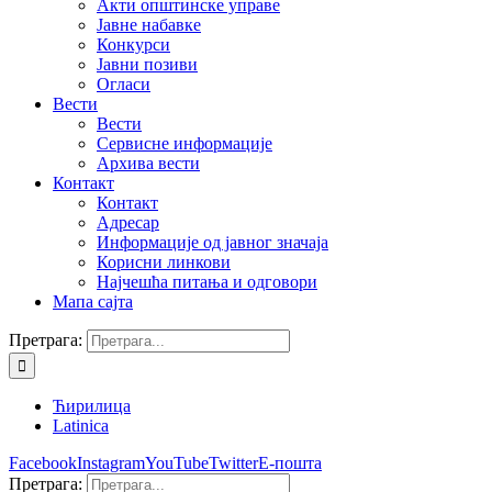
Акти општинске управе
Јавне набавке
Конкурси
Јавни позиви
Огласи
Вести
Вести
Сервисне информације
Архива вести
Контакт
Контакт
Адресар
Информације од јавног значаја
Корисни линкови
Најчешћа питања и одговори
Мапа сајта
Претрага:
Ћирилица
Latinica
Facebook
Instagram
YouTube
Twitter
Е-пошта
Претрага: