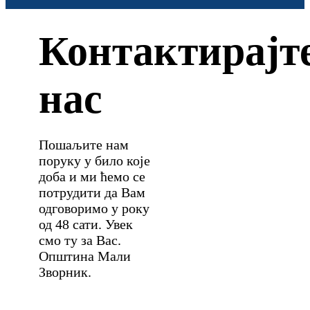
Контактирајт
нас
Пошаљите нам
поруку у било које
доба и ми ћемо се
потрудити да Вам
одговоримо у року
од 48 сати. Увек
смо ту за Вас.
Општина Мали
Зворник.