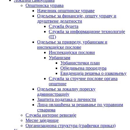
Локална самоуправа
Општинска управа
Начелник општинске управе
Одељење за финансије, општу управу и
друштвене делатности
Служба буџета
Служба за информационе технологије
(IT)
Одељење за привреду, урбанизам и
инспекцијске послове
Инспекцијски послови
Урбанизам
Урбанистички план
Обједињена процедура
Евиденција решења о озакоњењу
Служба за стручне послове органа
општине
Одељење за локалну пореску
администрацију
Заштита података о личности
Лица овлашћена за решавање по управним
стварима
Служба интерне ревизије
Месне заједнице
Организациона структура (графички приказ)