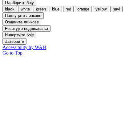
Одаберите боју
black
white
green
blue
red
orange
yellow
navi
Подвуците линкове
Означите линкове
Ресетујте подешавања
Инвертујте боје
Затворите
Accessibility by WAH
Go to Top