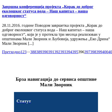
Завршна конференција пројекта „Корак до доброг
еколошког статуса вода – Наш капитал – наша
одговорност“
28.11.2016. године Поводом завршетка пројекта „Корак до
доброг еколошког статуса вода – Наш капитал – наша
одговорност“, који је у протекла три месеца реализован у
општинама Мали Зворник и Љубовија, удружења „Еко Дрина“
Мали Зворник [...]
Претходно
1
2
3
···
388
389
390
391
392
393
394
395
396
397
398
399
400
4
Брза навигација до сервиса општине
Мали Зворник
Статут