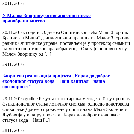
30
11, 2016
У Малом Зворнику основано општинско
правобранилаштво
30.11.2016. године Одлуком Општинског већа Мали Зворник
Бранислав Мишић, дипломирани правник из Малог Зворника,
радник Општинске управе, постављен је у протеклој седмици
на место општинског правобраниоца. Овим је по први пут у
Малом Зворнику од [...]
29
11, 2016
Завршена реализација пројекта „Корак до доброг
еколошког статуса вода – Наш капитал – наша
одговорност“
29.11.2016 godine Резултати тестирања методе за брзу процену
функционалног стања лотичког система, односно водотокова
слива реке Дрине, спроведене у општинама Мали Зворник и
Љубовија у оквиру пројекта „Корак до доброг еколошког
статуса вода – Наш [...]
28
11, 2016