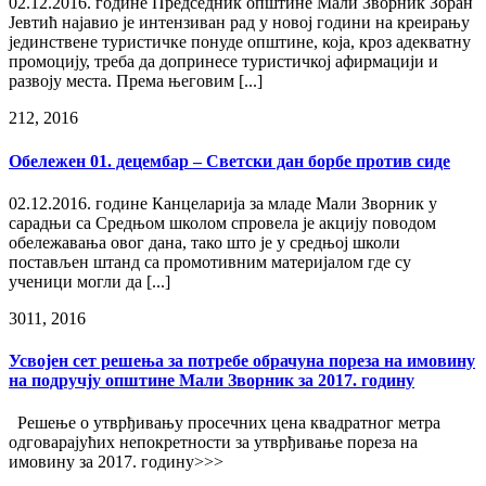
02.12.2016. године Председник општине Мали Зворник Зоран
Јевтић најавио је интензиван рад у новој години на креирању
јединствене туристичке понуде општине, која, кроз адекватну
промоцију, треба да допринесе туристичкој афирмацији и
развоју места. Према његовим [...]
2
12, 2016
Обележен 01. децембар – Светски дан борбе против сиде
02.12.2016. године Канцеларија за младе Мали Зворник у
сарадњи са Средњом школом спровела је акцију поводом
обележавања овог дана, тако што је у средњој школи
постављен штанд са промотивним материјалом где су
ученици могли да [...]
30
11, 2016
Усвојен сет решења за потребе обрачуна пореза на имовину
на подручју општине Мали Зворник за 2017. годину
Решење о утврђивању просечних цена квадратног метра
одговарајућих непокретности за утврђивање пореза на
имовину за 2017. годину>>>