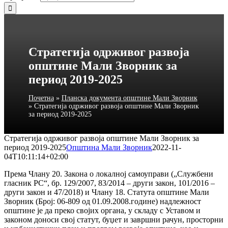
Стратегија одрживог развоја
општине Мали Зворник за
период 2019-2025
Почетна
»
Планска документа општине Мали Зворник
»
Стратегија одрживог развоја општине Мали Зворник
за период 2019-2025
Стратегија одрживог развоја општине Мали Зворник за
период 2019-2025
Општина Мали Зворник
2022-11-
04T10:11:14+02:00
Према Члану 20. Закона о локалној самоуправи („Службени
гласник РС“, бр. 129/2007, 83/2014 – други закон, 101/2016 –
други закон и 47/2018) и Члану 18. Статута општине Мали
Зворник (Број: 06-809 од 01.09.2008.године) надлежност
општине је да преко својих органа, у складу с Уставом и
законом доноси свој статут, буџет и завршни рачун, просторни