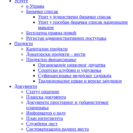
Услуге
е-Управа
Бирачки списак
Упит у јединствени бирачки списак
Упит у посебан бирачки списак националне
мањине
Бесплатна правна помоћ
Регистар административних поступака
Пројекти
Капитални пројекти
Донаторски пројекти – вести
Пројектно финансирање
Организације цивилног друштва
Спортски клубови и удружења
Суфинансирање медијског садржаја
Традиционалне цркве и верске заједнице
Документи
Статут општине
Планска документа
Документи просторног и урбанистичког
планирања
Информатор о раду
План интегритета
Службени лист
Систематизација радних места