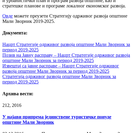
и урбанистички план и програм развоја општине, као и
стратешке планове и програме локалног економског развоја.
Овде
можете преузети Стратегију одрживог развоја општине
Мали Зворник 2019-2025.
Документа:
Нацрт Стратегије одрживог развоја општине Мали Зворник за
период 2019-2025
Позив на Јавну расправу – Нацрт Стратегије одрживог развоја
општине Мали Зворник за период 2019-2025
Извештај са јавне расправе – Нацрт Стратегије одрживог
развоја општине Мали Зворник за период 2019-2025
Стратегија одрживог развоја општине Мали Зворник за
период 2019-2025
Архива вести:
2
12, 2016
У најави припрема јединствене туристичке понуде
општине Мали Зворник