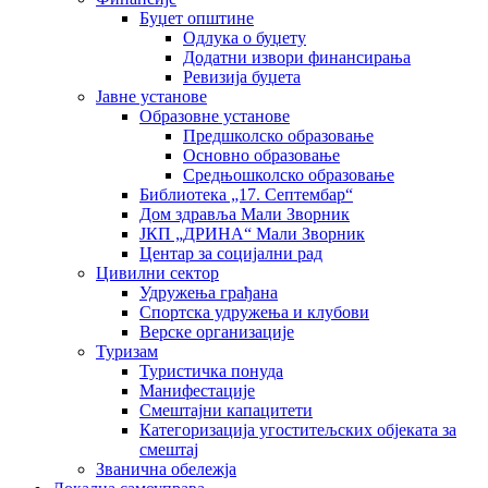
Буџет општине
Одлука о буџету
Додатни извори финансирања
Ревизија буџета
Јавне установе
Образовне установе
Предшколско образовање
Основно образовање
Средњошколско образовање
Библиотека „17. Септембар“
Дом здравља Мали Зворник
ЈКП „ДРИНА“ Мали Зворник
Центар за социјални рад
Цивилни сектор
Удружења грађана
Спортска удружења и клубови
Верске организације
Туризам
Туристичка понуда
Манифестације
Смештајни капацитети
Категоризација угоститељских објеката за
смештај
Званична обележја