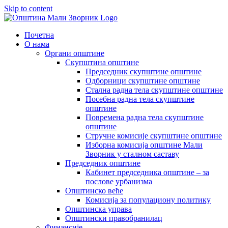
Skip to content
Почетна
О нама
Органи општине
Скупштина општине
Председник скупштине општине
Одборници скупштине општине
Стална радна тела скупштине општине
Посебна радна тела скупштине
општине
Повремена радна тела скупштине
општине
Стручне комисије скупштине општине
Изборна комисија општине Мали
Зворник у сталном саставу
Председник општине
Кабинет председника општине – за
послове урбанизма
Општинско веће
Комисија за популациону политику
Општинска управа
Општински правобранилац
Финансије