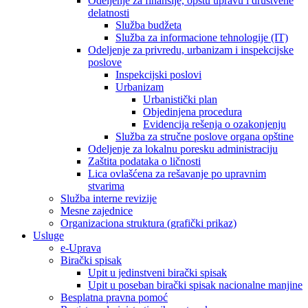
Odeljenje za finansije, opštu upravu i društvene
delatnosti
Služba budžeta
Služba za informacione tehnologije (IT)
Odeljenje za privredu, urbanizam i inspekcijske
poslove
Inspekcijski poslovi
Urbanizam
Urbanistički plan
Objedinjena procedura
Evidencija rešenja o ozakonjenju
Služba za stručne poslove organa opštine
Odeljenje za lokalnu poresku administraciju
Zaštita podataka o ličnosti
Lica ovlašćena za rešavanje po upravnim
stvarima
Služba interne revizije
Mesne zajednice
Organizaciona struktura (grafički prikaz)
Usluge
e-Uprava
Birački spisak
Upit u jedinstveni birački spisak
Upit u poseban birački spisak nacionalne manjine
Besplatna pravna pomoć