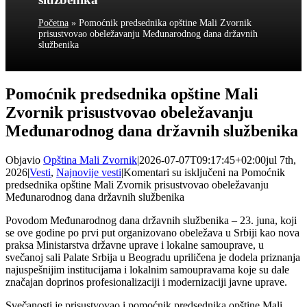
Početna
»
Pomoćnik predsednika opštine Mali Zvornik
prisustvovao obeležavanju Međunarodnog dana državnih
službenika
Pomoćnik predsednika opštine Mali
Zvornik prisustvovao obeležavanju
Međunarodnog dana državnih službenika
Objavio
Opština Mali Zvornik
|
2026-07-07T09:17:45+02:00
jul 7th,
2026
|
Vesti
,
Najnovije vesti
|
Komentari su isključeni
na Pomoćnik
predsednika opštine Mali Zvornik prisustvovao obeležavanju
Međunarodnog dana državnih službenika
Povodom Međunarodnog dana državnih službenika – 23. juna, koji
se ove godine po prvi put organizovano obeležava u Srbiji kao nova
praksa Ministarstva državne uprave i lokalne samouprave, u
svečanoj sali Palate Srbija u Beogradu upriličena je dodela priznanja
najuspešnijim institucijama i lokalnim samoupravama koje su dale
značajan doprinos profesionalizaciji i modernizaciji javne uprave.
Svečanosti je prisustvovao i pomoćnik predsednika opštine Mali