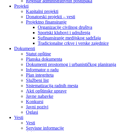
Registar administrativnih postupaka
Projekti
Kapitalni projekti
Donatorski projekti – vesti
Projektno finansiranje
Organizacije civilnog društva
Sportski klubovi i udruženja
Sufinansiranje medijskog sadržaja
Tradicionalne crkve i verske zajednice
Dokumenti
Statut opštine
Planska dokumenta
Dokumenti prostornog i urbanističkog planiranja
Informator o radu
Plan integriteta
Službeni list
Sistematizacija radnih mesta
Akti opštinske uprave
Javne nabavke
Konkursi
Javni pozivi
Oglasi
Vesti
Vesti
Servisne informacije