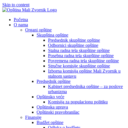
Skip to content
Početna
O nama
Organi opštine
Skupština opštine
Predsednik skupštine opštine
Odbornici skupštine opštine
Stalna radna tela skupštine opštine
Posebna radna tela skupštine opštine
Povremena radna tela skupštine opštine
Stručne komisije skupštine opštine
Izborna komisija opštine Mali Zvornik u
stalnom sastavu
Predsednik opštine
Kabinet predsednika opštine – za poslove
urbanizma
Opštinsko veće
Komisija za populacionu politiku
Opštinska uprava
Opštinski pravobranilac
Finansije
Budžet opštine
Odluka o budžetu