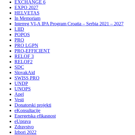
EXCHANGE 6
EXPO 2027
HELVETAS
In Memoriam
Interreg VI-A IPA Program Croatia – Serbia 2021 – 2027
LIID
POPOS
PRO
PRO LGPN
PRO-EFFICIENT
RELOF 3
RELOF2
SDC
SlovakAid
SWISS PRO
UNDP
UNOPS
Apel
Vesti
Donatorski projekti
eKonsultacije
Energetska efikasnost
eUprava
Zdravstvo
Izbori 2022