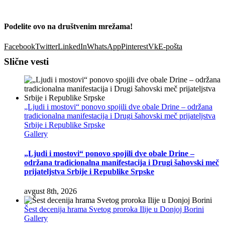
Podelite ovo na društvenim mrežama!
Facebook
Twitter
LinkedIn
WhatsApp
Pinterest
Vk
E-pošta
Slične vesti
„Ljudi i mostovi“ ponovo spojili dve obale Drine – održana
tradicionalna manifestacija i Drugi šahovski meč prijateljstva
Srbije i Republike Srpske
Gallery
„Ljudi i mostovi“ ponovo spojili dve obale Drine –
održana tradicionalna manifestacija i Drugi šahovski meč
prijateljstva Srbije i Republike Srpske
avgust 8th, 2026
Šest decenija hrama Svetog proroka Ilije u Donjoj Borini
Gallery