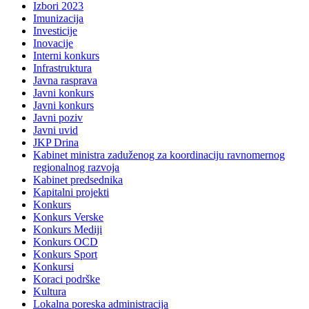
Izbori 2023
Imunizacija
Investicije
Inovacije
Interni konkurs
Infrastruktura
Javna rasprava
Javni konkurs
Javni konkurs
Javni poziv
Javni uvid
JKP Drina
Kabinet ministra zaduženog za koordinaciju ravnomernog
regionalnog razvoja
Kabinet predsednika
Kapitalni projekti
Konkurs
Konkurs Verske
Konkurs Mediji
Konkurs OCD
Konkurs Sport
Konkursi
Koraci podrške
Kultura
Lokalna poreska administracija