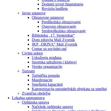
Dodatni izvori finansiranja
Revizija budžeta
Javne ustanove
Obrazovne ustanove
Predškolsko obrazovanje
Osnovno obrazovanje
Srednjoškolsko obrazovanje
Biblioteka „17. Septembar“
Dom zdravlja Mali Zvornik
JKP „DRINA“ Mali Zvornik
Centar za socijalni rad
Civilni sektor
Udruženja građana
Sportska udruženja i klubovi
Verske organizacije
Turizam
Turistička ponuda
Manifestacije
Smeštajni kapaciteti
Kategorizacija ugostiteljskih objekata za smeštaj
Zvanična obeležja
Lokalna samouprava
Opštinska uprava
Načelnik opštinske uprave