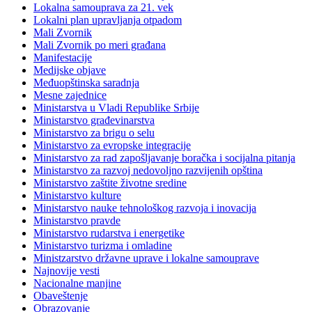
Lokalna samouprava za 21. vek
Lokalni plan upravljanja otpadom
Mali Zvornik
Mali Zvornik po meri građana
Manifestacije
Medijske objave
Međuopštinska saradnja
Mesne zajednice
Ministarstva u Vladi Republike Srbije
Ministarstvo građevinarstva
Ministarstvo za brigu o selu
Ministarstvo za evropske integracije
Ministarstvo za rad zapošljavanje boračka i socijalna pitanja
Ministarstvo za razvoj nedovoljno razvijenih opština
Ministarstvo zaštite životne sredine
Ministarstvo kulture
Ministarstvo nauke tehnološkog razvoja i inovacija
Ministarstvo pravde
Ministarstvo rudarstva i energetike
Ministarstvo turizma i omladine
Ministzarstvo državne uprave i lokalne samouprave
Najnovije vesti
Nacionalne manjine
Obaveštenje
Obrazovanje