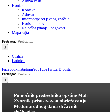
Arhiva vesti
Kontakt
Kontakt
Adresar
Informacije od javnog značaja
Korisni linkovi
Najčešća pitanja i odgovori
Mapa sajta
Pretraga:
Ćirilica
Latinica
Facebook
Instagram
YouTube
Twitter
E-pošta
Pretraga:
Pomoćnik predsednika opštine Mali
Zvornik prisustvovao obeležavanju
Međunarodnog dana državnih
službenika