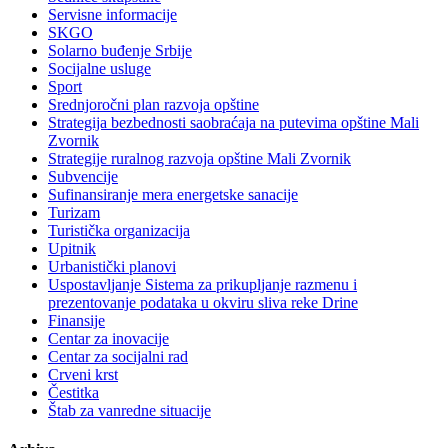
Servisne informacije
SKGO
Solarno buđenje Srbije
Socijalne usluge
Sport
Srednjoročni plan razvoja opštine
Strategija bezbednosti saobraćaja na putevima opštine Mali
Zvornik
Strategije ruralnog razvoja opštine Mali Zvornik
Subvencije
Sufinansiranje mera energetske sanacije
Turizam
Turistička organizacija
Upitnik
Urbanistički planovi
Uspostavljanje Sistema za prikupljanje razmenu i
prezentovanje podataka u okviru sliva reke Drine
Finansije
Centar za inovacije
Centar za socijalni rad
Crveni krst
Čestitka
Štab za vanredne situacije