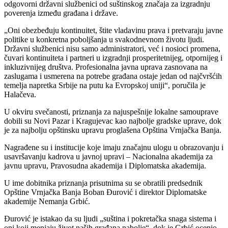
odgovorni državni službenici od suštinskog značaja za izgradnju
poverenja između građana i države.
„Oni obezbeđuju kontinuitet, štite vladavinu prava i pretvaraju javne
politike u konkretna poboljšanja u svakodnevnom životu ljudi.
Državni službenici nisu samo administratori, već i nosioci promena,
čuvari kontinuiteta i partneri u izgradnji prosperitetnijeg, otpornijeg i
inkluzivnijeg društva. Profesionalna javna uprava zasnovana na
zaslugama i usmerena na potrebe građana ostaje jedan od najčvršćih
temelja napretka Srbije na putu ka Evropskoj uniji“, poručila je
Halačeva.
U okviru svečanosti, priznanja za najuspešnije lokalne samouprave
dobili su Novi Pazar i Kragujevac kao najbolje gradske uprave, dok
je za najbolju opštinsku upravu proglašena Opština Vrnjačka Banja.
Nagrađene su i institucije koje imaju značajnu ulogu u obrazovanju i
usavršavanju kadrova u javnoj upravi – Nacionalna akademija za
javnu upravu, Pravosudna akademija i Diplomatska akademija.
U ime dobitnika priznanja prisutnima su se obratili predsednik
Opštine Vrnjačka Banja Boban Đurović i direktor Diplomatske
akademije Nemanja Grbić.
Đurović je istakao da su ljudi „suština i pokretačka snaga sistema i
oni koji menjaju život naših građana nabolje“, dok je Grbić ocenio