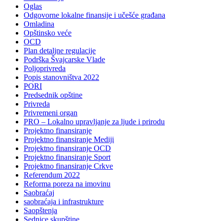
Oglas
Odgovorne lokalne finansije i učešće građana
Omladina
Opštinsko veće
OCD
Plan detaljne regulacije
Podrška Švajcarske Vlade
Poljoprivreda
Popis stanovništva 2022
PORI
Predsednik opštine
Privreda
Privremeni organ
PRO – Lokalno upravljanje za ljude i prirodu
Projektno finansiranje
Projektno finansiranje Mediji
Projektno finansiranje OCD
Projektno finansiranje Sport
Projektno finansiranje Crkve
Referendum 2022
Reforma poreza na imovinu
Saobraćaj
saobraćaja i infrastrukture
Saopštenja
Sednice skupštine