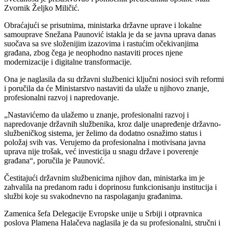
Zvornik Željko Miličić.
Obraćajući se prisutnima, ministarka državne uprave i lokalne
samouprave Snežana Paunović istakla je da se javna uprava danas
suočava sa sve složenijim izazovima i rastućim očekivanjima
građana, zbog čega je neophodno nastaviti proces njene
modernizacije i digitalne transformacije.
Ona je naglasila da su državni službenici ključni nosioci svih reformi
i poručila da će Ministarstvo nastaviti da ulaže u njihovo znanje,
profesionalni razvoj i napredovanje.
„Nastavićemo da ulažemo u znanje, profesionalni razvoj i
napredovanje državnih službenika, kroz dalje unapređenje državno-
službeničkog sistema, jer želimo da dodatno osnažimo status i
položaj svih vas. Verujemo da profesionalna i motivisana javna
uprava nije trošak, već investicija u snagu države i poverenje
građana“, poručila je Paunović.
Čestitajući državnim službenicima njihov dan, ministarka im je
zahvalila na predanom radu i doprinosu funkcionisanju institucija i
službi koje su svakodnevno na raspolaganju građanima.
Zamenica šefa Delegacije Evropske unije u Srbiji i otpravnica
poslova Plamena Halačeva naglasila je da su profesionalni, stručni i