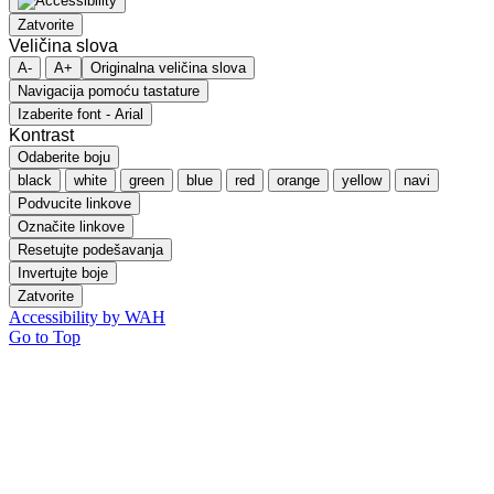
Zatvorite
Veličina slova
A-
A+
Originalna veličina slova
Navigacija pomoću tastature
Izaberite font - Arial
Kontrast
Odaberite boju
black
white
green
blue
red
orange
yellow
navi
Podvucite linkove
Označite linkove
Resetujte podešavanja
Invertujte boje
Zatvorite
Accessibility by WAH
Go to Top