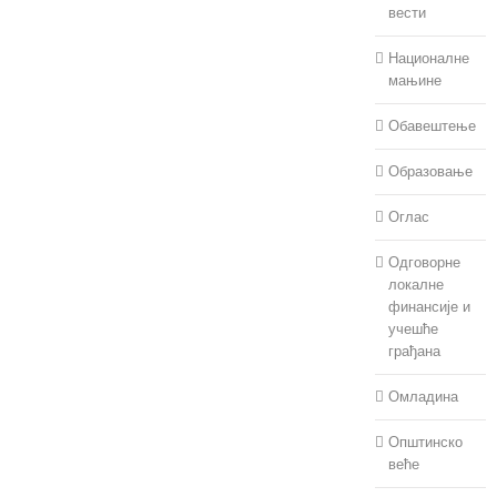
вести
Националне
мањине
Обавештење
Образовање
Оглас
Одговорне
локалне
финансије и
учешће
грађана
Омладина
Општинско
веће