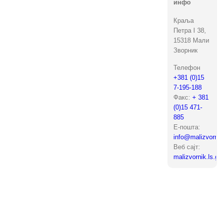
инфо
Краља
Петра I 38,
15318 Мали
Зворник
Телефон
+381 (0)15
7-195-188
Факс:
+ 381
(0)15 471-
885
Е-пошта:
info@malizvornik
Веб сајт:
malizvornik.ls.go