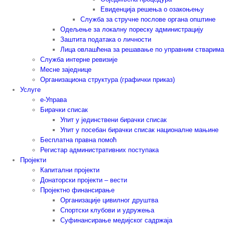
Евиденција решења о озакоњењу
Служба за стручне послове органа општине
Одељење за локалну пореску администрацију
Заштита података о личности
Лица овлашћена за решавање по управним стварима
Служба интерне ревизије
Месне заједнице
Организациона структура (графички приказ)
Услуге
е-Управа
Бирачки списак
Упит у јединствени бирачки списак
Упит у посебан бирачки списак националне мањине
Бесплатна правна помоћ
Регистар административних поступака
Пројекти
Капитални пројекти
Донаторски пројекти – вести
Пројектно финансирање
Организације цивилног друштва
Спортски клубови и удружења
Суфинансирање медијског садржаја