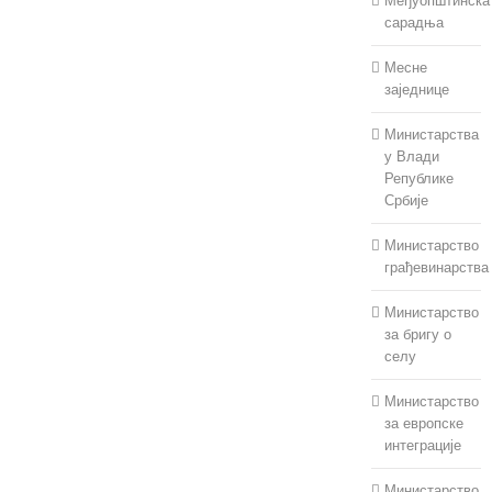
Међуопштинска
сарадња
Месне
заједнице
Министарства
у Влади
Републике
Србије
Министарство
грађевинарства
Министарство
за бригу о
селу
Министарство
за европске
интеграције
Министарство