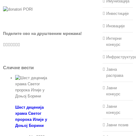
Имунизација
Инвестиције
Иновације
Поделите ово на друштвеним мрежама!
Интерни
Facebook
Twitter
LinkedIn
WhatsApp
Pinterest
Vk
Е-
конкурс
пошта
Инфраструктур
Сличне вести
Јавна
расправа
Јавни
конкурс
Јавни
Шест деценија
конкурс
храма Светог
пророка Илије у
Јавни позив
Доњој Борини