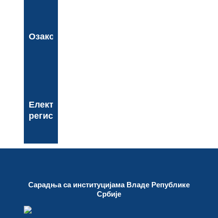
Озакоњење
Електронски
регистар
Сарадња са институцијама Владе Републике
Србије