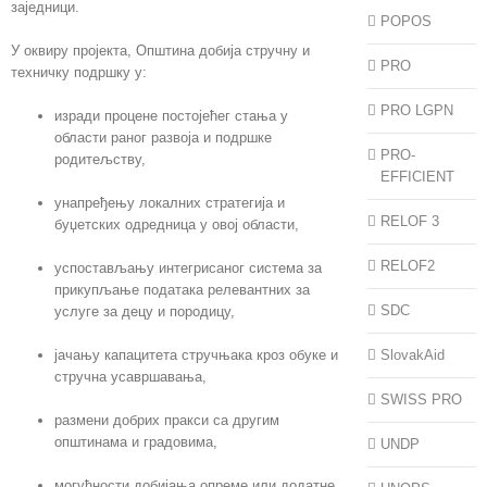
заједници.
POPOS
У оквиру пројекта, Општина добија стручну и
PRO
техничку подршку у:
PRO LGPN
изради процене постојећег стања у
области раног развоја и подршке
PRO-
родитељству,
EFFICIENT
унапређењу локалних стратегија и
RELOF 3
буџетских одредница у овој области,
RELOF2
успостављању интегрисаног система за
прикупљање података релевантних за
SDC
услуге за децу и породицу,
јачању капацитета стручњака кроз обуке и
SlovakAid
стручна усавршавања,
SWISS PRO
размени добрих пракси са другим
општинама и градовима,
UNDP
могућности добијања опреме или додатне