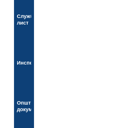
Службени
лист
Инспекција
Општинска
документа