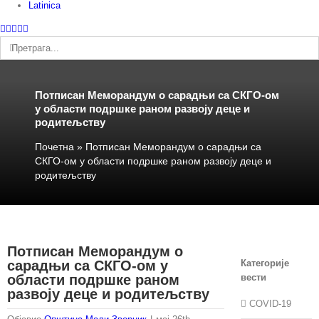
Latinica
Facebook
Instagram
YouTube
Twitter
Е-
пошта
Претрага:
Потписан Меморандум о сарадњи са СКГО-ом
у области подршке раном развоју деце и
родитељству
Почетна
»
Потписан Меморандум о сарадњи са
СКГО-ом у области подршке раном развоју деце и
родитељству
Потписан Меморандум о
сарадњи са СКГО-ом у
Категорије
области подршке раном
вести
развоју деце и родитељству
COVID-19