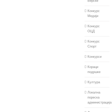
Верске
Конкурс
Медији
Конкурс
Упутство за
ОЦД
припрему Одлуке о
буџету Општине
Мали Зворник за
Конкурс
2027. годину и
Спорт
пројекција за 2028.
и 2029. годину
Конкурси
јул 30th, 2026
|
0
Кораци
коментара
подршке
Култура
Локална
пореска
администрација