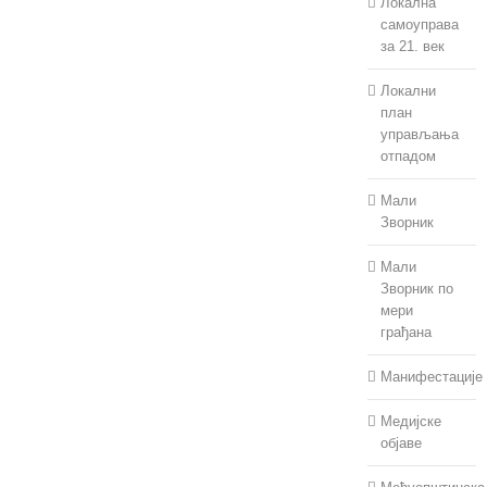
Локална
самоуправа
за 21. век
Локални
план
управљања
отпадом
Мали
Зворник
Мали
Зворник по
мери
грађана
Манифестације
Медијске
објаве