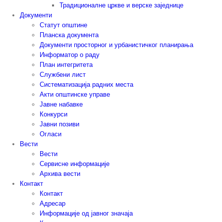
Традиционалне цркве и верске заједнице
Документи
Статут општине
Планска документа
Документи просторног и урбанистичког планирања
Информатор о раду
План интегритета
Службени лист
Систематизација радних места
Акти општинске управе
Јавне набавке
Конкурси
Јавни позиви
Огласи
Вести
Вести
Сервисне информације
Архива вести
Контакт
Контакт
Адресар
Информације од јавног значаја