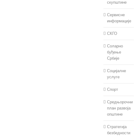
скупштине
Сервисне
информације
СКГО
Соларно
буђење
Србије
Социјалне
услуге
Спорт
Средњорочни
план развоја
општине
Стратегија
безбедности