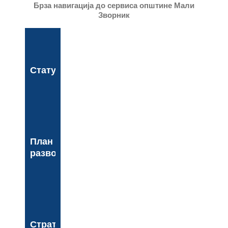
Брза навигација до сервиса општине Мали
Зворник
Статут
План
развоја
Стратегија