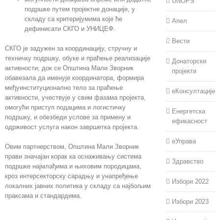
UNOPS
подршке путем пројектне донације, у
складу са критеријумима које ће
Апел
дефинисати СКГО и УНИЦЕФ.
Вести
СКГО је задужен за координацију, стручну и
техничку подршку, обуке и праћење реализације
Донаторски
активности, док се Општина Мали Зворник
пројекти
обавезала да именује координатора, формира
међуинституционално тело за праћење
еКонсултације
активности, учествује у свим фазама пројекта,
омогући приступ подацима и логистичку
Енергетска
подршку, и обезбеди услове за примену и
ефикасност
одрживост услуга након завршетка пројекта.
еУправа
Овим партнерством, Општина Мали Зворник
прави значајан корак ка оснаживању система
Здравство
подршке најмлађима и њиховим породицама,
кроз интерсекторску сарадњу и унапређење
Избори 2022
локалних јавних политика у складу са најбољим
праксама и стандардима.
Избори 2023