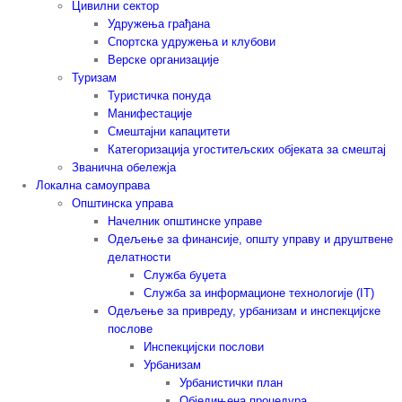
Цивилни сектор
Удружења грађана
Спортска удружења и клубови
Верске организације
Туризам
Туристичка понуда
Манифестације
Смештајни капацитети
Категоризација угоститељских објеката за смештај
Званична обележја
Локална самоуправа
Општинска управа
Начелник општинске управе
Одељење за финансије, општу управу и друштвене
делатности
Служба буџета
Служба за информационе технологије (IT)
Одељење за привреду, урбанизам и инспекцијске
послове
Инспекцијски послови
Урбанизам
Урбанистички план
Обједињена процедура