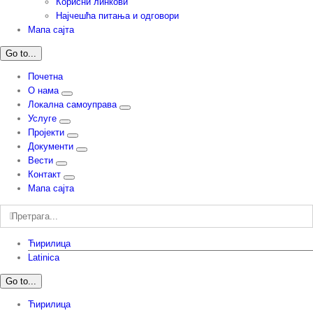
Корисни линкови
Најчешћа питања и одговори
Мапа сајта
Go to...
Почетна
О нама
Локална самоуправа
Услуге
Пројекти
Документи
Вести
Контакт
Мапа сајта
Претрага:
Ћирилица
Latinica
Go to...
Ћирилица