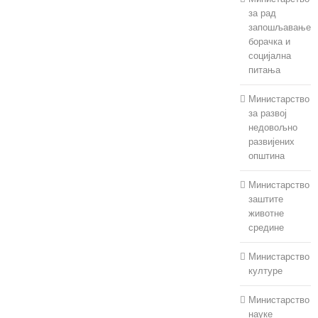
за рад
запошљавање
борачка и
социјална
питања
Министарство
за развој
недовољно
развијених
општина
Министарство
заштите
животне
средине
Министарство
културе
Министарство
науке