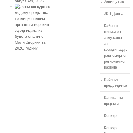
август 4th, 2026
Јавни увид
ЈКП Дрина
Кабинет
министра
задуженог
за
координацију
равномерног
Јавни конкурс за
регионалног
доделу средстава
развоја
традиционалним
црквама и верским
Кабинет
заједницама из
председника
буџета општине
Мали Зворник за
Капитални
2026. годину
пројекти
јул 30th, 2026
Конкурс
Конкурс