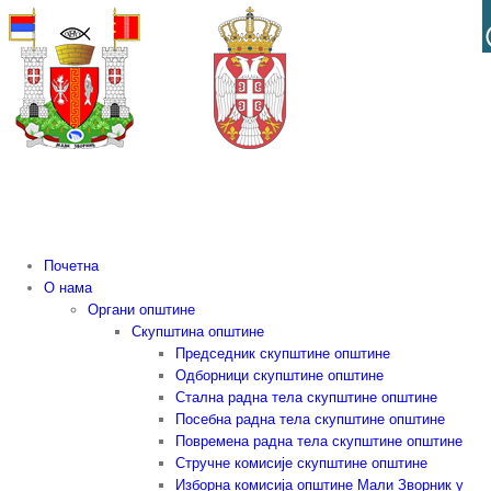
Skip
to
content
Почетна
О нама
Органи општине
Скупштина општине
Председник скупштине општине
Одборници скупштине општине
Стална радна тела скупштине општине
Посебна радна тела скупштине општине
Повремена радна тела скупштине општине
Стручне комисије скупштине општине
Изборна комисија општине Мали Зворник у