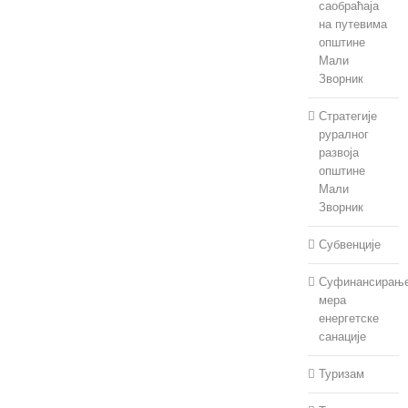
саобраћаја
на путевима
општине
Мали
Зворник
Стратегије
руралног
развоја
општине
Мали
Зворник
Субвенције
Суфинансирањ
мера
енергетске
санације
Туризам