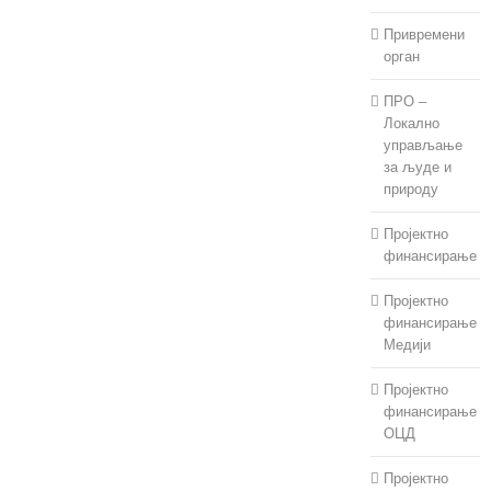
Привремени
орган
ПРО –
Локално
управљање
за људе и
природу
Пројектно
финансирање
Пројектно
финансирање
Медији
Пројектно
финансирање
ОЦД
Пројектно