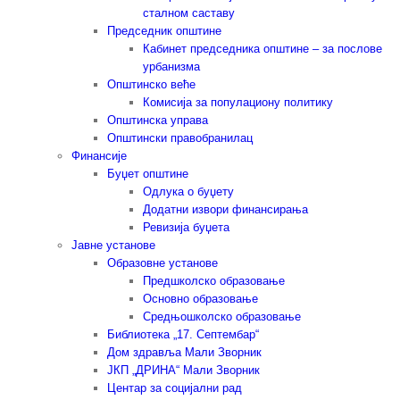
сталном саставу
Председник општине
Кабинет председника општине – за послове
урбанизма
Општинско веће
Комисија за популациону политику
Општинска управа
Општински правобранилац
Финансије
Буџет општине
Одлука о буџету
Додатни извори финансирања
Ревизија буџета
Јавне установе
Образовне установе
Предшколско образовање
Основно образовање
Средњошколско образовање
Библиотека „17. Септембар“
Дом здравља Мали Зворник
ЈКП „ДРИНА“ Мали Зворник
Центар за социјални рад