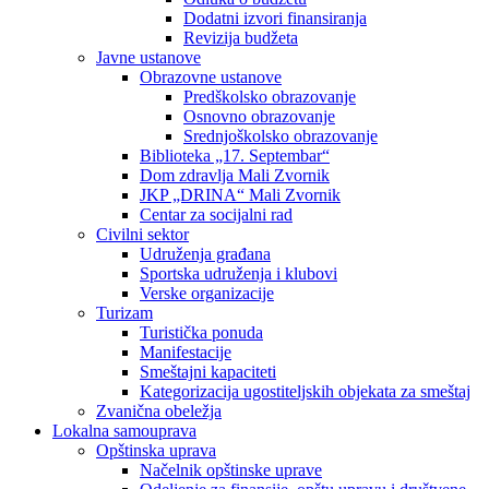
Dodatni izvori finansiranja
Revizija budžeta
Javne ustanove
Obrazovne ustanove
Predškolsko obrazovanje
Osnovno obrazovanje
Srednjoškolsko obrazovanje
Biblioteka „17. Septembar“
Dom zdravlja Mali Zvornik
JKP „DRINA“ Mali Zvornik
Centar za socijalni rad
Civilni sektor
Udruženja građana
Sportska udruženja i klubovi
Verske organizacije
Turizam
Turistička ponuda
Manifestacije
Smeštajni kapaciteti
Kategorizacija ugostiteljskih objekata za smeštaj
Zvanična obeležja
Lokalna samouprava
Opštinska uprava
Načelnik opštinske uprave