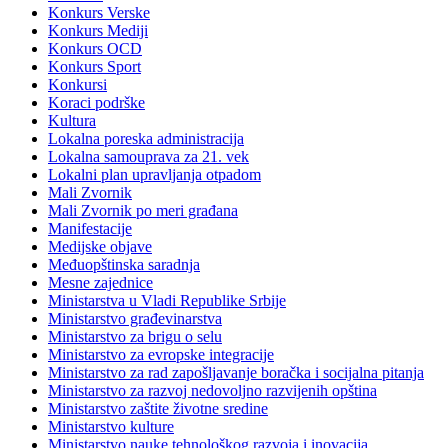
Konkurs Verske
Konkurs Mediji
Konkurs OCD
Konkurs Sport
Konkursi
Koraci podrške
Kultura
Lokalna poreska administracija
Lokalna samouprava za 21. vek
Lokalni plan upravljanja otpadom
Mali Zvornik
Mali Zvornik po meri građana
Manifestacije
Medijske objave
Međuopštinska saradnja
Mesne zajednice
Ministarstva u Vladi Republike Srbije
Ministarstvo građevinarstva
Ministarstvo za brigu o selu
Ministarstvo za evropske integracije
Ministarstvo za rad zapošljavanje boračka i socijalna pitanja
Ministarstvo za razvoj nedovoljno razvijenih opština
Ministarstvo zaštite životne sredine
Ministarstvo kulture
Ministarstvo nauke tehnološkog razvoja i inovacija