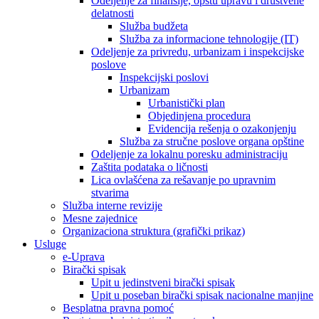
Odeljenje za finansije, opštu upravu i društvene
delatnosti
Služba budžeta
Služba za informacione tehnologije (IT)
Odeljenje za privredu, urbanizam i inspekcijske
poslove
Inspekcijski poslovi
Urbanizam
Urbanistički plan
Objedinjena procedura
Evidencija rešenja o ozakonjenju
Služba za stručne poslove organa opštine
Odeljenje za lokalnu poresku administraciju
Zaštita podataka o ličnosti
Lica ovlašćena za rešavanje po upravnim
stvarima
Služba interne revizije
Mesne zajednice
Organizaciona struktura (grafički prikaz)
Usluge
e-Uprava
Birački spisak
Upit u jedinstveni birački spisak
Upit u poseban birački spisak nacionalne manjine
Besplatna pravna pomoć