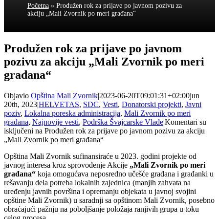
Početna
»
Produžen rok za prijave po javnom pozivu za
akciju „Mali Zvornik po meri građana“
Produžen rok za prijave po javnom
pozivu za akciju „Mali Zvornik po meri
građana“
Objavio
Opština Mali Zvornik
|
2023-06-20T09:01:31+02:00
jun
20th, 2023
|
HELVETAS
,
SDC
,
Vesti
,
Donatorski projekti
,
Javni
poziv
,
Lokalna poreska administracija
,
Mali Zvornik po meri
građana
,
Najnovije vesti
,
Podrška Švajcarske Vlade
|
Komentari su
isključeni
na Produžen rok za prijave po javnom pozivu za akciju
„Mali Zvornik po meri građana“
Opština Mali Zvornik sufinansiraće u 2023. godini projekte od
javnog interesa kroz sprovođenje Akcije
„Mali Zvornik po meri
građana“
koja omogućava neposredno učešće građana i građanki u
rešavanju dela potreba lokalnih zajednica (manjih zahvata na
uređenju javnih površina i opremanju objekata u javnoj svojini
opštine Mali Zvornik) u saradnji sa opštinom Mali Zvornik, posebno
obraćajući pažnju na poboljšanje položaja ranjivih grupa u toku
celog procesa.