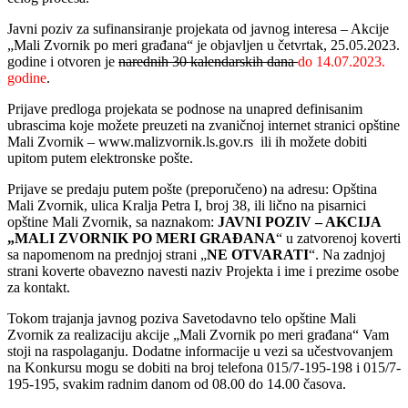
Javni poziv za sufinansiranje projekata od javnog interesa – Akcije
„Mali Zvornik po meri građana“ je objavljen u četvrtak, 25.05.2023.
godine i otvoren je
narednih 30 kalendarskih dana
do 14.07.2023.
godine
.
Prijave predloga projekata se podnose na unapred definisanim
ubrascima koje možete preuzeti na zvaničnoj internet stranici opštine
Mali Zvornik – www.malizvornik.ls.gov.rs ili ih možete dobiti
upitom putem elektronske pošte.
Prijave se predaju putem pošte (preporučeno) na adresu: Opština
Mali Zvornik, ulica Kralja Petra I, broj 38, ili lično na pisarnici
opštine Mali Zvornik, sa naznakom:
JAVNI POZIV – AKCIJA
„MALI ZVORNIK PO MERI GRAĐANA
“ u zatvorenoj koverti
sa napomenom na prednjoj strani „
NE OTVARATI
“. Na zadnjoj
strani koverte obavezno navesti naziv Projekta i ime i prezime osobe
za kontakt.
Tokom trajanja javnog poziva Savetodavno telo opštine Mali
Zvornik za realizaciju akcije „Mali Zvornik po meri građana“ Vam
stoji na raspolaganju. Dodatne informacije u vezi sa učestvovanjem
na Konkursu mogu se dobiti na broj telefona 015/7-195-198 i 015/7-
195-195, svakim radnim danom od 08.00 do 14.00 časova.