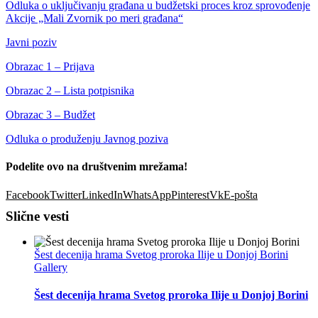
Odluka o uključivanju građana u budžetski proces kroz sprovođenje
Akcije „Mali Zvornik po meri građana“
Javni poziv
Obrazac 1 – Prijava
Obrazac 2 – Lista potpisnika
Obrazac 3 – Budžet
Odluka o produženju Javnog poziva
Podelite ovo na društvenim mrežama!
Facebook
Twitter
LinkedIn
WhatsApp
Pinterest
Vk
E-pošta
Slične vesti
Šest decenija hrama Svetog proroka Ilije u Donjoj Borini
Gallery
Šest decenija hrama Svetog proroka Ilije u Donjoj Borini