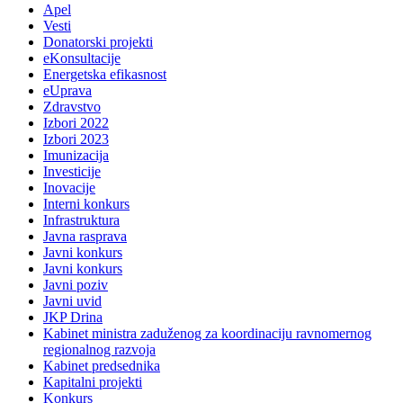
Apel
Vesti
Donatorski projekti
eKonsultacije
Energetska efikasnost
eUprava
Zdravstvo
Izbori 2022
Izbori 2023
Imunizacija
Investicije
Inovacije
Interni konkurs
Infrastruktura
Javna rasprava
Javni konkurs
Javni konkurs
Javni poziv
Javni uvid
JKP Drina
Kabinet ministra zaduženog za koordinaciju ravnomernog
regionalnog razvoja
Kabinet predsednika
Kapitalni projekti
Konkurs