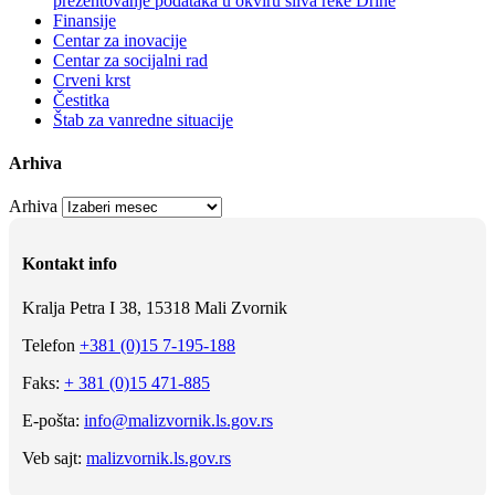
prezentovanje podataka u okviru sliva reke Drine
Finansije
Centar za inovacije
Centar za socijalni rad
Crveni krst
Čestitka
Štab za vanredne situacije
Arhiva
Arhiva
Kontakt info
Kralja Petra I 38, 15318 Mali Zvornik
Telefon
+381 (0)15 7-195-188
Faks:
+ 381 (0)15 471-885
E-pošta:
info@malizvornik.ls.gov.rs
Veb sajt:
malizvornik.ls.gov.rs