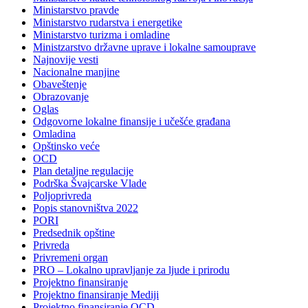
Ministarstvo pravde
Ministarstvo rudarstva i energetike
Ministarstvo turizma i omladine
Ministzarstvo državne uprave i lokalne samouprave
Najnovije vesti
Nacionalne manjine
Obaveštenje
Obrazovanje
Oglas
Odgovorne lokalne finansije i učešće građana
Omladina
Opštinsko veće
OCD
Plan detaljne regulacije
Podrška Švajcarske Vlade
Poljoprivreda
Popis stanovništva 2022
PORI
Predsednik opštine
Privreda
Privremeni organ
PRO – Lokalno upravljanje za ljude i prirodu
Projektno finansiranje
Projektno finansiranje Mediji
Projektno finansiranje OCD