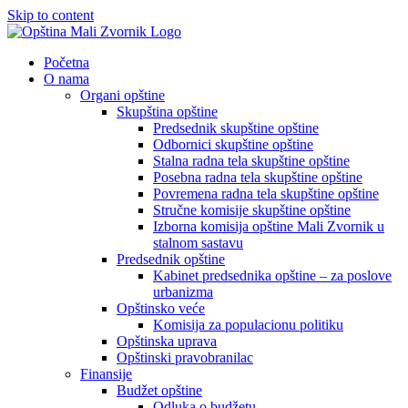
Skip to content
Početna
O nama
Organi opštine
Skupština opštine
Predsednik skupštine opštine
Odbornici skupštine opštine
Stalna radna tela skupštine opštine
Posebna radna tela skupštine opštine
Povremena radna tela skupštine opštine
Stručne komisije skupštine opštine
Izborna komisija opštine Mali Zvornik u
stalnom sastavu
Predsednik opštine
Kabinet predsednika opštine – za poslove
urbanizma
Opštinsko veće
Komisija za populacionu politiku
Opštinska uprava
Opštinski pravobranilac
Finansije
Budžet opštine
Odluka o budžetu