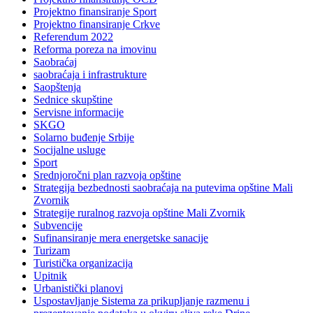
Projektno finansiranje Sport
Projektno finansiranje Crkve
Referendum 2022
Reforma poreza na imovinu
Saobraćaj
saobraćaja i infrastrukture
Saopštenja
Sednice skupštine
Servisne informacije
SKGO
Solarno buđenje Srbije
Socijalne usluge
Sport
Srednjoročni plan razvoja opštine
Strategija bezbednosti saobraćaja na putevima opštine Mali
Zvornik
Strategije ruralnog razvoja opštine Mali Zvornik
Subvencije
Sufinansiranje mera energetske sanacije
Turizam
Turistička organizacija
Upitnik
Urbanistički planovi
Uspostavljanje Sistema za prikupljanje razmenu i