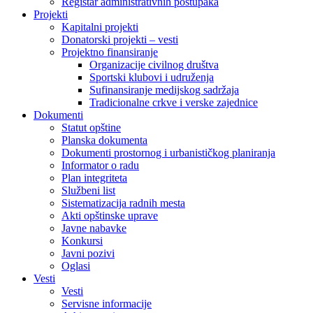
Registar administrativnih postupaka
Projekti
Kapitalni projekti
Donatorski projekti – vesti
Projektno finansiranje
Organizacije civilnog društva
Sportski klubovi i udruženja
Sufinansiranje medijskog sadržaja
Tradicionalne crkve i verske zajednice
Dokumenti
Statut opštine
Planska dokumenta
Dokumenti prostornog i urbanističkog planiranja
Informator o radu
Plan integriteta
Službeni list
Sistematizacija radnih mesta
Akti opštinske uprave
Javne nabavke
Konkursi
Javni pozivi
Oglasi
Vesti
Vesti
Servisne informacije