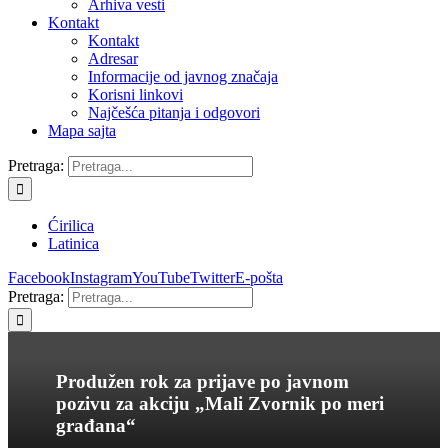
Arhiva vesti
Kontakt
Kontakt
Adresar
Informacije od javnog značaja
Korisni linkovi
Najčešća pitanja i odgovori
Mapa sajta
Pretraga:
Ćirilica
Latinica
Facebook
Instagram
YouTube
Twitter
E-pošta
Pretraga:
Produžen rok za prijave po javnom
pozivu za akciju „Mali Zvornik po meri
građana“