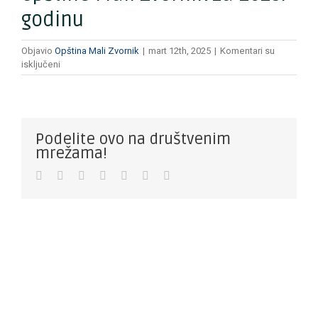
godinu
Objavio
Opština Mali Zvornik
|
mart 12th, 2025
|
Komentari su
na
isključeni
Plan
rada
Opštinske
uprave
opštine
Podelite ovo na društvenim
Mali
mrežama!
Zvornik
za
Facebook
Twitter
LinkedIn
WhatsApp
Pinterest
Vk
E-
2025.
pošta
godinu