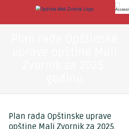
Skip
to
content
Plan rada Opštinske
uprave opštine Mali
Zvornik za 2025.
godinu
Plan rada Opštinske uprave
opštine Mali Zvornik za 2025.