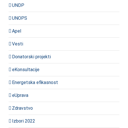
UNDP
UNOPS
Apel
Vesti
Donatorski projekti
eKonsultacije
Energetska efikasnost
eUprava
Zdravstvo
Izbori 2022