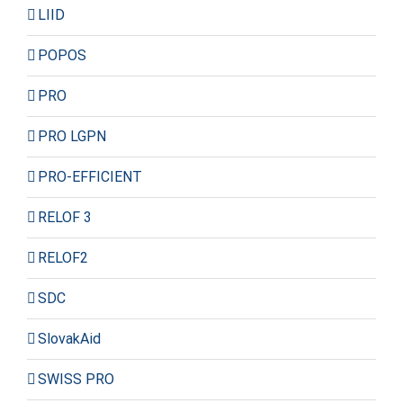
LIID
POPOS
PRO
PRO LGPN
PRO-EFFICIENT
RELOF 3
RELOF2
SDC
SlovakAid
SWISS PRO