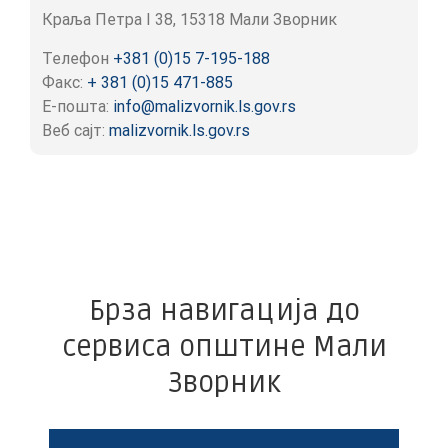
Краља Петра I 38, 15318 Мали Зворник
Телефон
+381 (0)15 7-195-188
Факс:
+ 381 (0)15 471-885
Е-пошта:
info@malizvornik.ls.gov.rs
Веб сајт:
malizvornik.ls.gov.rs
Брза навигација до
сервиса општине Мали
Зворник