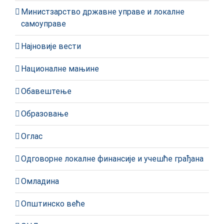
Министзарство државне управе и локалне
самоуправе
Најновије вести
Националне мањине
Обавештење
Образовање
Оглас
Одговорне локалне финансије и учешће грађана
Омладина
Општинско веће