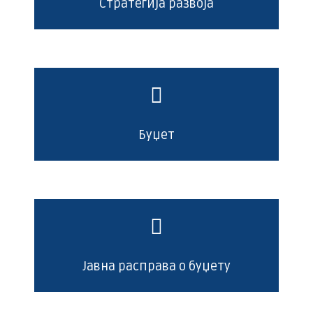
Стратегија развоја
Буџет
Јавна расправа о буџету