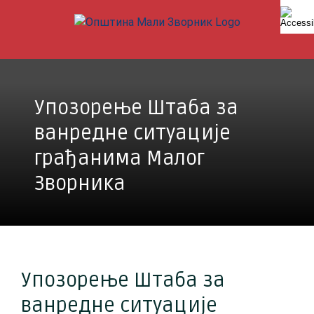
Skip
to
content
Упозорење Штаба за
ванредне ситуације
грађанима Малог
Зворника
Упозорење Штаба за
ванредне ситуације