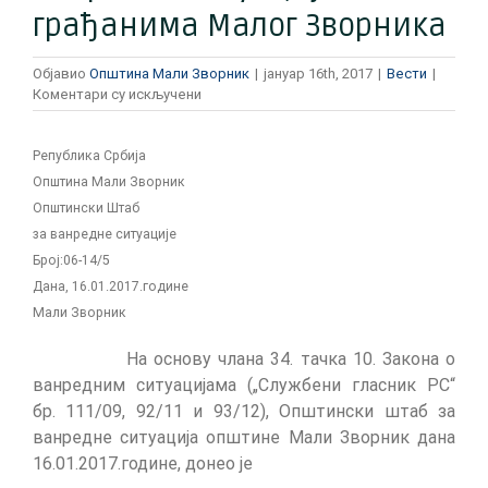
грађанима Малог Зворника
Објавио
Општина Мали Зворник
|
јануар 16th, 2017
|
Вести
|
на
Коментари су искључени
Упозорење
Штаба
за
Република Србија
ванредне
Општина Мали Зворник
ситуације
Општински Штаб
грађанима
за ванредне ситуације
Малог
Зворника
Број:06-14/5
Дана, 16.01.2017.године
Мали Зворник
На основу члана 34. тачка 10. Закона о
ванредним ситуацијама („Службени гласник РС“
бр. 111/09, 92/11 и 93/12), Општински штаб за
ванредне ситуација општине Мали Зворник дана
16.01.2017.године, донео је