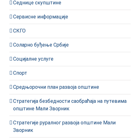
Седнице скупштине
Сервисне информације
СКГО
Соларно буђење Србије
Социјалне услуге
Спорт
Средњорочни план развоја општине
Стратегија безбедности саобраћаја на путевима
општине Мали Зворник
Стратегије руралног развоја општине Мали
Зворник