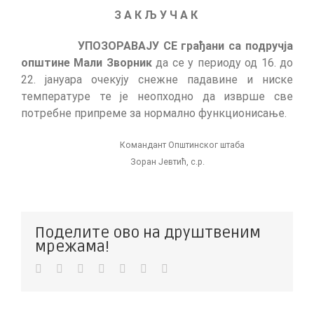
З А К Љ У Ч А К
УПОЗОРАВАЈУ СЕ грађани са подручја
општине Мали Зворник
да се у периоду од 16. до
22. јануара очекују снежне падавине и ниске
температуре те је неопходно да изврше све
потребне припреме за нормално функционисање.
Командант Општинског штаба
Зоран Јевтић, с.р.
Поделите ово на друштвеним
мрежама!
Facebook
Twitter
LinkedIn
WhatsApp
Pinterest
Vk
Е-
пошта