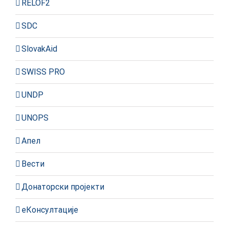
RELOF2
SDC
SlovakAid
SWISS PRO
UNDP
UNOPS
Апел
Вести
Донаторски пројекти
еКонсултације