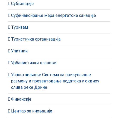
Субвенције
Суфинансирање мера енергетске санације
Туризам
Туристичка организација
Упитник
Урбанистички планови
Успостављање Система за прикупљање
размену и презентовање података у оквиру
слива реке Дрине
Финансије
Центар за иновације