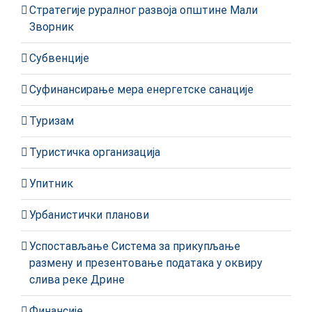
Стратегије руралног развоја општине Мали
Зворник
Субвенције
Суфинансирање мера енергетске санације
Туризам
Туристичка организација
Упитник
Урбанистички планови
Успостављање Система за прикупљање
размену и презентовање података у оквиру
слива реке Дрине
Финансије