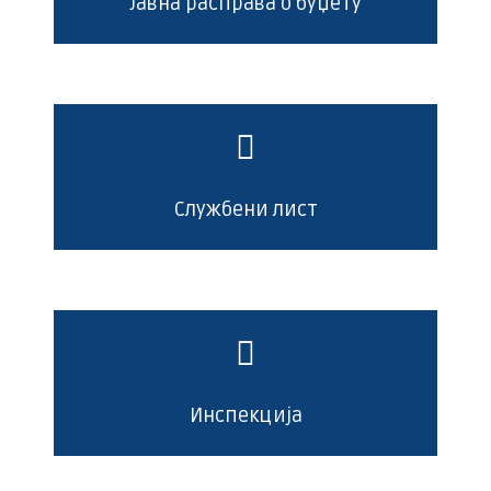
Јавна расправа о буџету
Службени лист
Инспекција