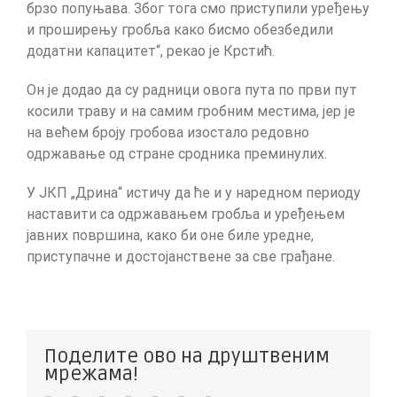
брзо попуњава. Због тога смо приступили уређењу
и проширењу гробља како бисмо обезбедили
додатни капацитет“, рекао је Крстић.
Он је додао да су радници овога пута по први пут
косили траву и на самим гробним местима, јер је
на већем броју гробова изостало редовно
одржавање од стране сродника преминулих.
У ЈКП „Дрина“ истичу да ће и у наредном периоду
наставити са одржавањем гробља и уређењем
јавних површина, како би оне биле уредне,
приступачне и достојанствене за све грађане.
Поделите ово на друштвеним
мрежама!