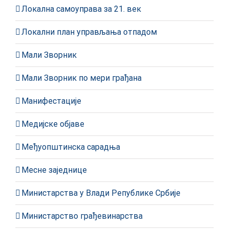
Локална самоуправа за 21. век
Локални план управљања отпадом
Мали Зворник
Мали Зворник по мери грађана
Манифестације
Медијске објаве
Међуопштинска сарадња
Месне заједнице
Министарства у Влади Републике Србије
Министарство грађевинарства