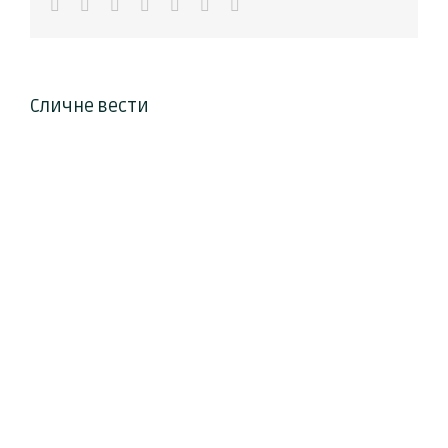
Facebook
Twitter
LinkedIn
WhatsApp
Pinterest
Vk
Е-
пошта
Сличне вести