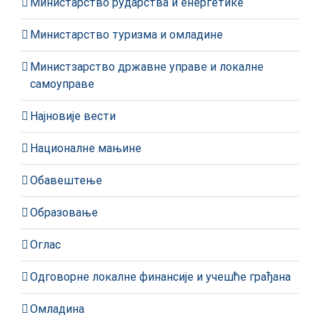
Министарство рударства и енергетике
Министарство туризма и омладине
Министзарство државне управе и локалне
самоуправе
Најновије вести
Националне мањине
Обавештење
Образовање
Оглас
Одговорне локалне финансије и учешће грађана
Омладина