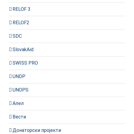
RELOF 3
RELOF2
SDC
SlovakAid
SWISS PRO
UNDP
UNOPS
Апел
Вести
Донаторски пројекти