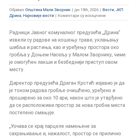
Објавио
Општина Мали Зворник
|
јун 19th, 2026
|
Вести
,
ЈКП
на
Дрина
,
Најновије вести
|
Коментари су искључени
Уређен
и
Радници Јавног комуналног предузећа „Дрина“
проширен
простор
извели су радове на кошењу траве, уклањању
гробља
шибља и растиња, као и уређењу простора око
у
гробља у Доњем Насељу у Малом Зворнику, чиме
Доњем
је омогућен лакши и безбеднији приступ овом
Насељу
месту.
Директор предузећа Драган Крстић изјавио је да
је током радова гробље очишћено, уређено и
проширено за око 10 ари, након што је утврђено
да се расположиви простор за нова гробна места
постепено смањује.
„Уочава се крај парцеле намењене за
сахрањивање и, нажалост, простор се прилично