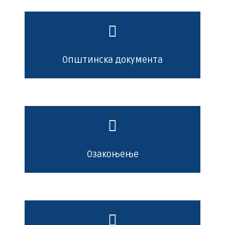
Општинска документа
Озакоњење