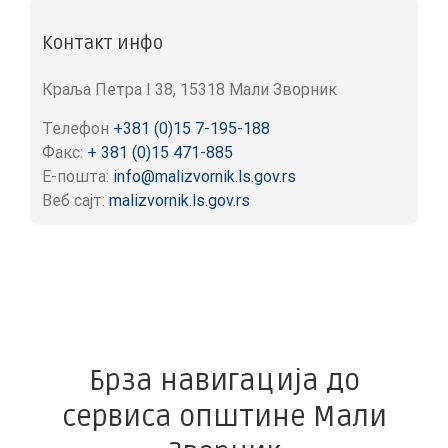
Контакт инфо
Краља Петра I 38, 15318 Мали Зворник
Телефон
+381 (0)15 7-195-188
Факс:
+ 381 (0)15 471-885
Е-пошта:
info@malizvornik.ls.gov.rs
Веб сајт:
malizvornik.ls.gov.rs
Брза навигација до
сервиса општине Мали