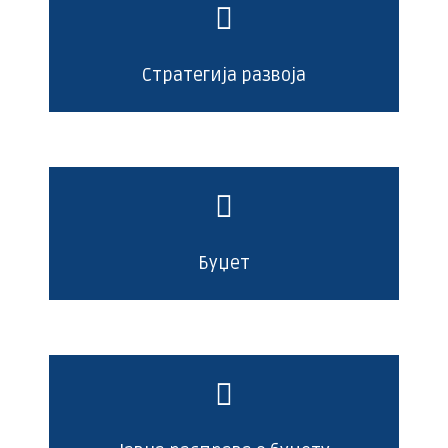
Стратегија развоја
Буџет