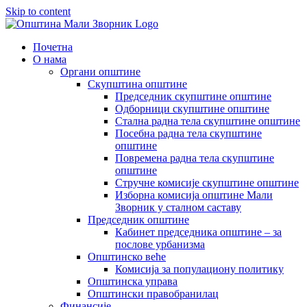
Skip to content
Почетна
О нама
Органи општине
Скупштина општине
Председник скупштине општине
Одборници скупштине општине
Стална радна тела скупштине општине
Посебна радна тела скупштине
општине
Повремена радна тела скупштине
општине
Стручне комисије скупштине општине
Изборна комисија општине Мали
Зворник у сталном саставу
Председник општине
Кабинет председника општине – за
послове урбанизма
Општинско веће
Комисија за популациону политику
Општинска управа
Општински правобранилац
Финансије