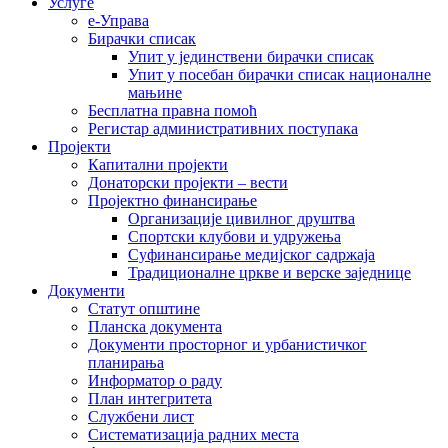
Услуге
е-Управа
Бирачки списак
Упит у јединствени бирачки списак
Упит у посебан бирачки списак националне
мањине
Бесплатна правна помоћ
Регистар административних поступака
Пројекти
Капитални пројекти
Донаторски пројекти – вести
Пројектно финансирање
Организације цивилног друштва
Спортски клубови и удружења
Суфинансирање медијског садржаја
Традиционалне цркве и верске заједнице
Документи
Статут општине
Планска документа
Документи просторног и урбанистичког
планирања
Информатор о раду
План интегритета
Службени лист
Систематизација радних места