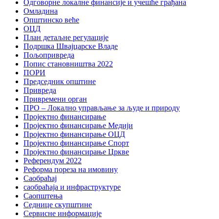
Одговорне локалне финансије и учешће грађана
Омладина
Општинско веће
ОЦД
План детаљне регулације
Подршка Швајцарске Владе
Пољопривреда
Попис становништва 2022
ПОРИ
Председник општине
Привреда
Привремени орган
ПРО – Локално управљање за људе и природу
Пројектно финансирање
Пројектно финансирање Медији
Пројектно финансирање ОЦД
Пројектно финансирање Спорт
Пројектно финансирање Цркве
Референдум 2022
Реформа пореза на имовину
Саобраћај
саобраћаја и инфраструктуре
Саопштења
Седнице скупштине
Сервисне информације