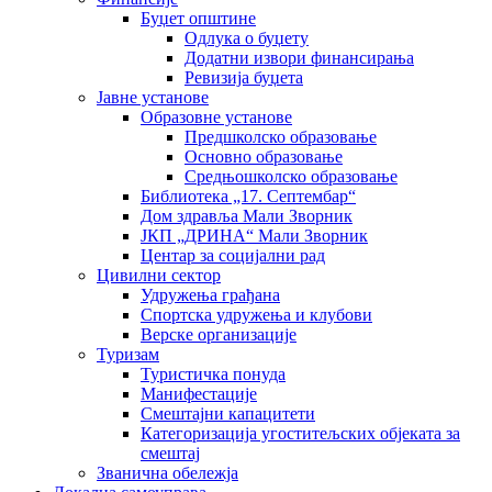
Буџет општине
Одлука о буџету
Додатни извори финансирања
Ревизија буџета
Јавне установе
Образовне установе
Предшколско образовање
Основно образовање
Средњошколско образовање
Библиотека „17. Септембар“
Дом здравља Мали Зворник
ЈКП „ДРИНА“ Мали Зворник
Центар за социјални рад
Цивилни сектор
Удружења грађана
Спортска удружења и клубови
Верске организације
Туризам
Туристичка понуда
Манифестације
Смештајни капацитети
Категоризација угоститељских објеката за
смештај
Званична обележја