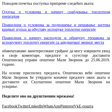
Поводом почетка поступка припреме следећих аката:
Одлука о условима и начину снабдевања топлотном
енергијом
Правилник о условима за подношење и решавање захтева
крајњег купца за обуставу испоруке топлотне енергије
Правилник о начину расподеле и обрачуну трошкова за
испоручену топлотну енергије са заједничког мерног места
обавештавамо заинтересоване грађане да могу извршити увид
и своје коментаре, предлоге и сугестије доставити
Општинској управи општине Мали Зворник до 25.06.2019.
године.
На основу приспелих предлога, Општинско веће општине
Мали Зворник ће утврдити коначне предлоге ових аката и
доставити их Скупштини општине Мали Зворник на
усвајање.
Поделите ово на друштвеним мрежама!
Facebook
Twitter
LinkedIn
WhatsApp
Pinterest
Vk
Е-пошта