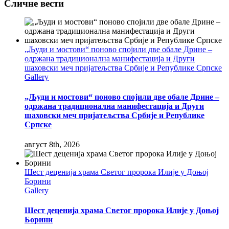
Сличне вести
„Људи и мостови“ поново спојили две обале Дрине –
одржана традиционална манифестација и Други
шаховски меч пријатељства Србије и Републике Српске
Gallery
„Људи и мостови“ поново спојили две обале Дрине –
одржана традиционална манифестација и Други
шаховски меч пријатељства Србије и Републике
Српске
август 8th, 2026
Шест деценија храма Светог пророка Илије у Доњој
Борини
Gallery
Шест деценија храма Светог пророка Илије у Доњој
Борини