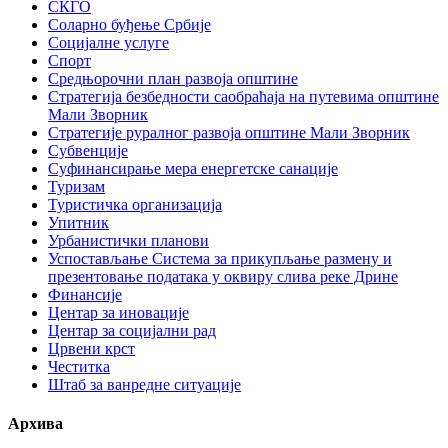
СКГО
Соларно буђење Србије
Социјалне услуге
Спорт
Средњорочни план развоја општине
Стратегија безбедности саобраћаја на путевима општине
Мали Зворник
Стратегије руралног развоја општине Мали Зворник
Субвенције
Суфинансирање мера енергетске санације
Туризам
Туристичка организација
Упитник
Урбанистички планови
Успостављање Система за прикупљање размену и
презентовање података у оквиру слива реке Дрине
Финансије
Центар за иновације
Центар за социјални рад
Црвени крст
Честитка
Штаб за ванредне ситуације
Архива