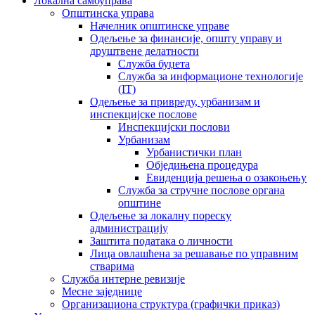
Локална самоуправа
Општинска управа
Начелник општинске управе
Одељење за финансије, општу управу и
друштвене делатности
Служба буџета
Служба за информационе технологије
(IT)
Одељење за привреду, урбанизам и
инспекцијске послове
Инспекцијски послови
Урбанизам
Урбанистички план
Обједињена процедура
Евиденција решења о озакоњењу
Служба за стручне послове органа
општине
Одељење за локалну пореску
администрацију
Заштита података о личности
Лица овлашћена за решавање по управним
стварима
Служба интерне ревизије
Месне заједнице
Организациона структура (графички приказ)