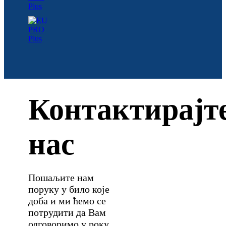
Контактирајт
нас
Пошаљите нам
поруку у било које
доба и ми ћемо се
потрудити да Вам
одговоримо у року