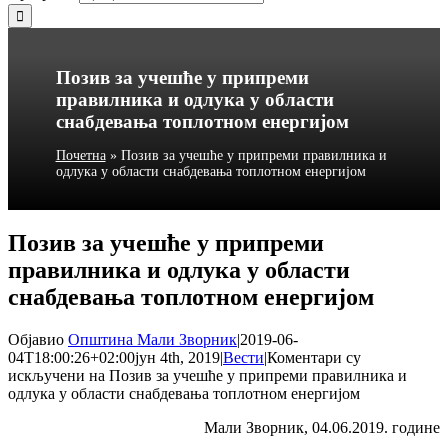
Позив за учешће у припреми
правилника и одлука у области
снабдевања топлотном енергијом
Почетна
»
Позив за учешће у припреми правилника и
одлука у области снабдевања топлотном енергијом
Позив за учешће у припреми
правилника и одлука у области
снабдевања топлотном енергијом
Објавио
Општина Мали Зворник
|
2019-06-
04T18:00:26+02:00
јун 4th, 2019
|
Вести
|
Коментари су
искључени
на Позив за учешће у припреми правилника и
одлука у области снабдевања топлотном енергијом
Мали Зворник, 04.06.2019. године