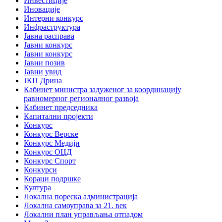
Инвестиције
Иновације
Интерни конкурс
Инфраструктура
Јавна расправа
Јавни конкурс
Јавни конкурс
Јавни позив
Јавни увид
ЈКП Дрина
Кабинет министра задуженог за координацију
равномерног регионалног развоја
Кабинет председника
Капитални пројекти
Конкурс
Конкурс Верске
Конкурс Медији
Конкурс ОЦД
Конкурс Спорт
Конкурси
Кораци подршке
Култура
Локална пореска администрација
Локална самоуправа за 21. век
Локални план управљања отпадом