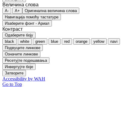
Величина слова
A-
A+
Оригинална величина слова
Навигација помоћу тастатуре
Изаберите фонт - Ариал
Контраст
Одаберите боју
black
white
green
blue
red
orange
yellow
navi
Подвуците линкове
Означите линкове
Ресетујте подешавања
Инвертујте боје
Затворите
Accessibility by WAH
Go to Top