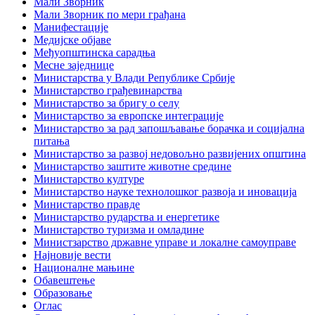
Мали Зворник
Мали Зворник по мери грађана
Манифестације
Медијске објаве
Међуопштинска сарадња
Месне заједнице
Министарства у Влади Републике Србије
Министарство грађевинарства
Министарство за бригу о селу
Министарство за европске интеграције
Министарство за рад запошљавање борачка и социјална
питања
Министарство за развој недовољно развијених општина
Министарство заштите животне средине
Министарство културе
Министарство науке технолошког развоја и иновација
Министарство правде
Министарство рударства и енергетике
Министарство туризма и омладине
Министзарство државне управе и локалне самоуправе
Најновије вести
Националне мањине
Обавештење
Образовање
Оглас