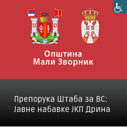
Skip
to
content
Препорука Штаба за ВС:
Јавне набавке ЈКП Дрина