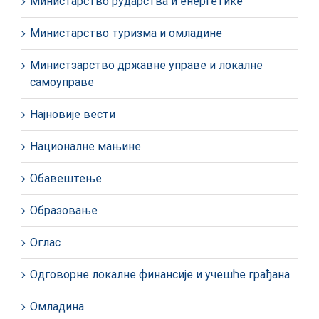
Министарство рударства и енергетике
Министарство туризма и омладине
Министзарство државне управе и локалне
самоуправе
Најновије вести
Националне мањине
Обавештење
Образовање
Оглас
Одговорне локалне финансије и учешће грађана
Омладина