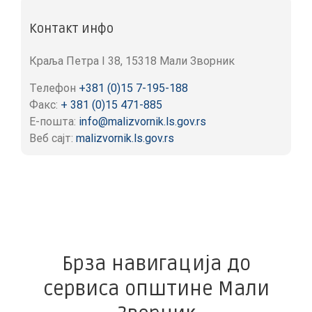
Контакт инфо
Краља Петра I 38, 15318 Мали Зворник
Телефон
+381 (0)15 7-195-188
Факс:
+ 381 (0)15 471-885
Е-пошта:
info@malizvornik.ls.gov.rs
Веб сајт:
malizvornik.ls.gov.rs
Брза навигација до
сервиса општине Мали