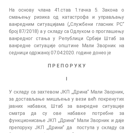
На основу члана 41.став 1.тачка 5. Закона о
смањењу ризика од катастрофа и управљању
ванредним ситуацијама („Службени гласник РС“
број 87/2018) а у складу са Одлуком о проглашењу
ванредног стања у Републици Србији Штаб за
ванредне ситуације општине Мали Зворник на
седници одржаној 07.04.2020. године донео је
П Р Е П О Р У К У
I
У складу са захтевом ЈКП „Дрина“ Мали Зворник,
за достављање мишљења у вези већ покренутих
јавних набавки, Штаб за ванредне ситуације
сматра да су ове набавке потребне за
функционисање ЈКП „Дрина“ Мали Зворник и даје
препоруку ЈКП „Дрини“ да поступа у складу са