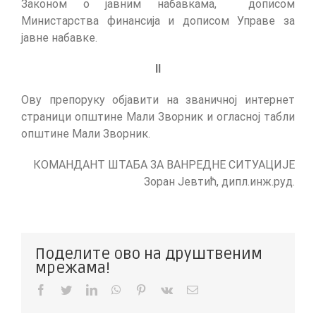
Законом о јавним набавкама, дописом
Министарства финансија и дописом Управе за
јавне набавке.
I
I
Ову препоруку објавити на званичној интернет
страници општине Мали Зворник и огласној табли
општине Мали Зворник.
КОМАНДАНТ ШТАБА ЗА ВАНРЕДНЕ СИТУАЦИЈЕ
Зоран Јевтић, дипл.инж.руд.
Поделите ово на друштвеним
мрежама!
Facebook
Twitter
LinkedIn
WhatsApp
Pinterest
Vk
Е-
пошта