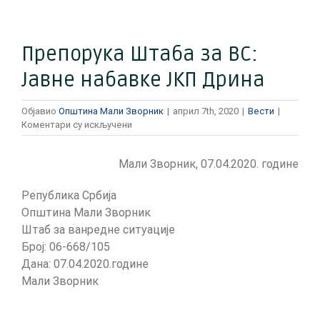
Препорука Штаба за ВС:
Јавне набавке ЈКП Дрина
Објавио
Општина Мали Зворник
|
април 7th, 2020
|
Вести
|
на
Коментари су искључени
Препорука
Штаба
Мали Зворник, 07.04.2020. године
за
ВС:
Јавне
Република Србија
набавке
Општина Мали Зворник
ЈКП
Штаб за ванредне ситуације
Дрина
Број: 06-668/105
Дана: 07.04.2020.године
Мали Зворник