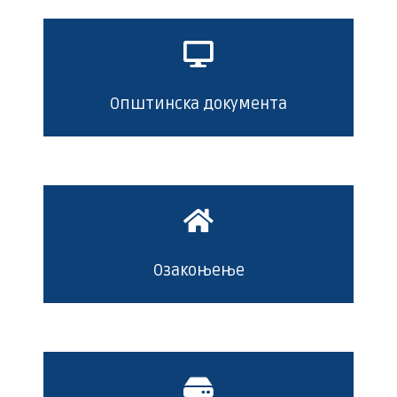
Општинска документа
Озакоњење