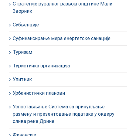
Стратегије руралног развоја општине Мали
Зворник
Субвенције
Суфинансирање мера енергетске санације
Туризам
Туристичка организација
Упитник
Урбанистички планови
Успостављање Система за прикупљање
размену и презентовање података у оквиру
слива реке Дрине
Финансије