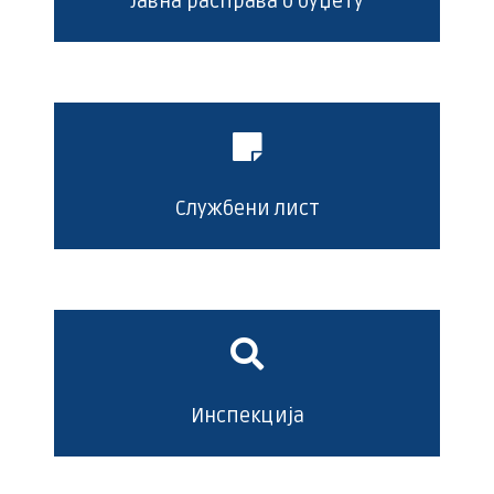
Јавна расправа о буџету
Службени лист
Инспекција