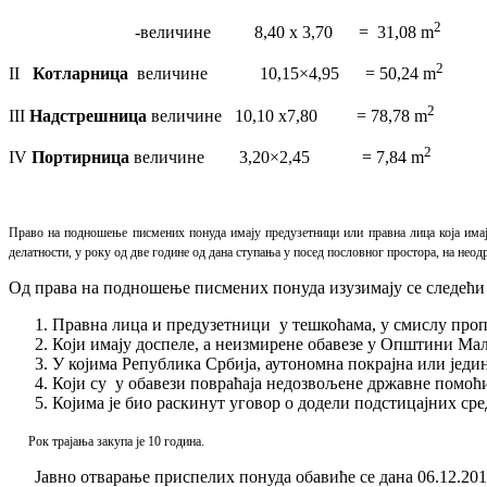
2
-величине 8,40 x 3,70 = 31,08 m
2
II
Котларница
величине 10,15×4,95 = 50,24 m
2
III
Надстрешница
величине 10,10 x7,80 = 78,78 m
2
IV
Портирница
величине 3,20×2,45 = 7,84 m
Право на подношење писмених понуда имају предузетници или правна лица која имај
делатности, у року од две године од дана ступања у посед пословног простора, на нео
Од права на подношење писмених понуда изузимају се следећи
Прaвна лица и предузетници у тешкоћама, у смислу пропи
Који имају доспеле, а неизмирене обавезе у Општини Ма
У којима Република Србија, аутономна покрајна или једи
Који су у обавези повраћаја недозвољене државне помоћ
Којима је био раскинут уговор о додели подстицајних ср
Рок трајања закупа је 10 година.
Јавно отварање приспелих понуда обавиће се дана 06.12.2017.