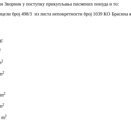
Мали Зворник у поступку прикупљања писмених понуда и то:
и број 498/3 из листа непокретности број 1039 КО Брасина који
е
:
2
2
m
2
m
2
 m
2
m
2
 m