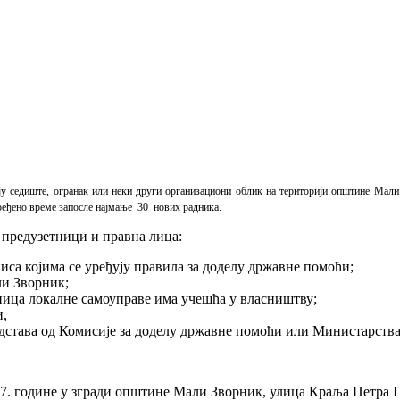
у седиште, огранак или неки други организациони облик на територији општине Мали
дређено време запосле најмање 30 нових радника.
 предузетници и правна лица:
са којима се уређују правила за доделу државне помоћи;
ли Зворник;
ница локалне самоуправе има учешћа у власништву;
и,
едстава од Комисије за доделу државне помоћи или Министарств
 године у згради општине Мали Зворник, улица Краља Петра I б