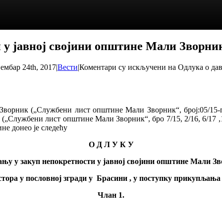
и у јавној својини општине Мали Зворни
ембар 24th, 2017
|
Вести
|
Коментари су искључени
на Одлука о дав
 Зворник („Службени лист општине Мали Зворник“, број:05/15-
(„Службени лист општине Мали Зворник“, бро 7/15, 2/16, 6/17 ,
не донео је следећу
О Д Л У К У
ању у закуп непокретности у јавној својини општине Мали З
тора у пословној згради у Брасини , у поступку прикупљања
Члан 1.