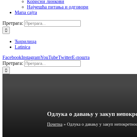
Корисни линкови
Најчешћа питања и одговори
Мапа сајта
Претрага:
Ћирилица
Latinica
Facebook
Instagram
YouTube
Twitter
Е-пошта
Претрага:
Одлука о давању у закуп непокр
Почетна
»
Одлука о давању у закуп непокретно