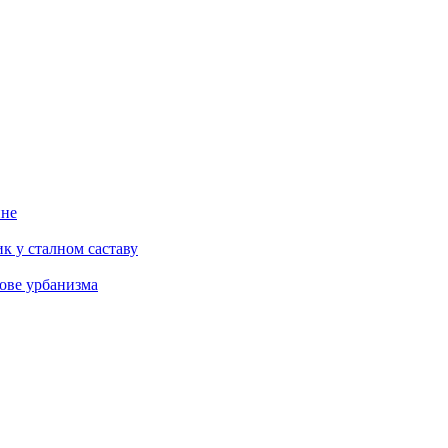
ине
к у сталном саставу
ове урбанизма