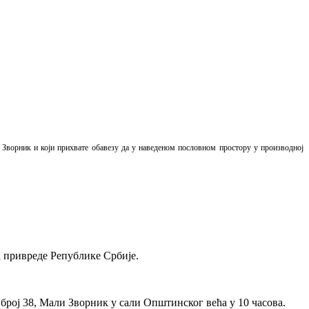
 Зворник и који прихвате обавезу да у наведеном пословном простору у производној
а привреде Републике Србије.
рој 38, Мали Зворник у сали Општинског већа у 10 часова.