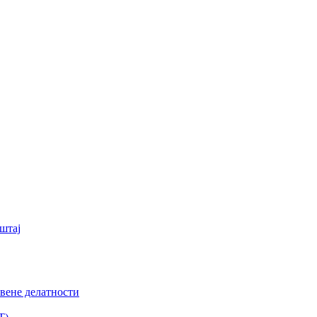
штај
вене делатности