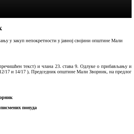
к
ању у закуп непокретности у јавној својини општине Мали
пречишћен текст) и члана 23. става 9. Одлуке о прибављању и
12/17 и 14/17 ), Председник општине Мали Зворник, на предлог
ворник
 писмених понуда