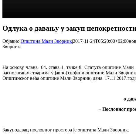
Одлука о давању у закуп непокретност
Објавио
Општина Мали Зворник
|
2017-11-24T05:20:00+02:00
нов
Зворник
На основу члана 64. става 1. тачке 8. Статута општине Мали
располагању стварима у јавној својини општине Мали Зворник 
Општинског већа општине Мали Зворник, дана 17.11.2017.годи
о дав
–
Пословног прос
Закуподавац пословног простора је општина Мали Зворник.