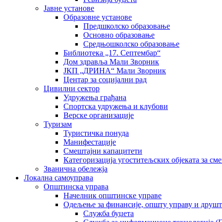
Јавне установе
Образовне установе
Предшколско образовање
Основно образовање
Средњошколско образовање
Библиотека „17. Септембар“
Дом здравља Мали Зворник
ЈКП „ДРИНА“ Мали Зворник
Центар за социјални рад
Цивилни сектор
Удружења грађана
Спортска удружења и клубови
Верске организације
Туризам
Туристичка понуда
Манифестације
Смештајни капацитети
Категоризација угоститељских објеката за сме
Званична обележја
Локална самоуправа
Општинска управа
Начелник општинске управе
Одељење за финансије, општу управу и друшт
Служба буџета