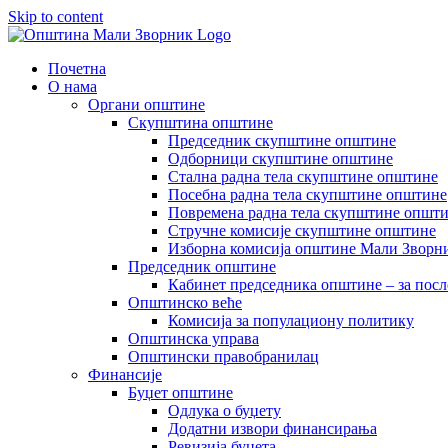
Skip to content
Почетна
О нама
Органи општине
Скупштина општине
Председник скупштине општине
Одборници скупштине општине
Стална радна тела скупштине општине
Посебна радна тела скупштине општине
Повремена радна тела скупштине општ
Стручне комисије скупштине општине
Изборна комисија општине Мали Зворни
Председник општине
Кабинет председника општине – за посл
Општинско веће
Комисија за популациону политику
Општинска управа
Општински правобранилац
Финансије
Буџет општине
Одлука о буџету
Додатни извори финансирања
Ревизија буџета