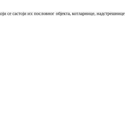
 се састоји из: пословног објекта, котларнице, надстрешнице