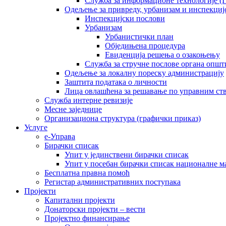
Служба за информационе технологије (I
Одељење за привреду, урбанизам и инспекциј
Инспекцијски послови
Урбанизам
Урбанистички план
Обједињена процедура
Евиденција решења о озакоњењу
Служба за стручне послове органа општ
Одељење за локалну пореску администрацију
Заштита података о личности
Лица овлашћена за решавање по управним ст
Служба интерне ревизије
Месне заједнице
Организациона структура (графички приказ)
Услуге
е-Управа
Бирачки списак
Упит у јединствени бирачки списак
Упит у посебан бирачки списак националне 
Бесплатна правна помоћ
Регистар административних поступака
Пројекти
Капитални пројекти
Донаторски пројекти – вести
Пројектно финансирање