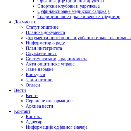
Организације цивилног друштва
Спортски клубови и удружења
Суфинансирање медијског садржаја
Традиционалне цркве и верске заједнице
Документи
Статут општине
Планска документа
Документи просторног и урбанистичког планирања
Информатор о раду
План интегритета
Службени лист
Систематизација радних места
Акти општинске управе
Јавне набавке
Конкурси
Јавни позиви
Огласи
Вести
Вести
Сервисне информације
Архива вести
Контакт
Контакт
Адресар
Информације од јавног значаја