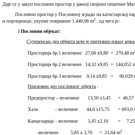
Даје се у закуп пословни простор у јавној својини општине 
Пословни простор у Пословној згради на катастарској парцел
2
и портирнице, укупне површине 1.440,96 m
, oд чега је:
I
Пословни објекa
т
:
Сутеренски део објекта који је претежно изнад земљ
Просторија бр.1 величине 27,60 x9,80 = 270,48 m
Просторија бр.2 величине 14,32 x9,85 = 144,052 
Просторија бр.3 величине 9,14 x9,85 = 90,029 
Приземни део пословног објекта
:
Предпростор – величине 13,50 x3,45 = 46,57
Хала – величине 44,0 x15,75 = 693,0 
Канцеларија – величине 3,45 x2,10 = 7,25
2
-величине 5,85 x 3,70 = 21,64 m