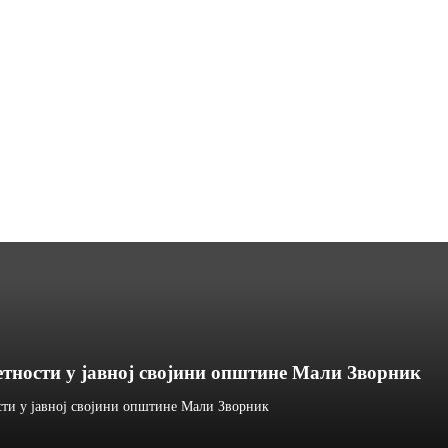
етности у јавној својини општине Мали Зворник
сти у јавној својини општине Мали Зворник